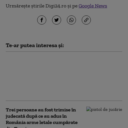
Urmărește știrile Digi24.ro și pe
Google News
Te-ar putea interesa și:
Arabia Saudită, Turcia
și Pakistanul au
parafat un acord de
apărare: „Va fi
considerat un atac
împotriva tuturor”
Trei persoane au fost trimise în
judecată după ce au adus în
România arme letale cumpărate