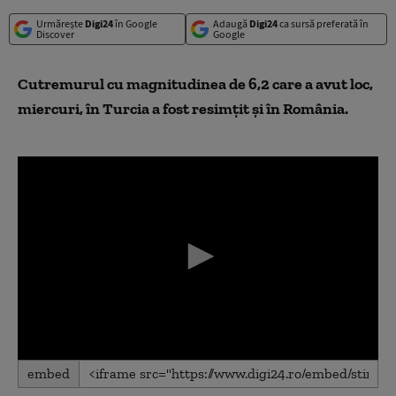
Urmărește
Digi24
în Google
Adaugă
Digi24
ca sursă preferată în
Discover
Google
Cutremurul cu magnitudinea de 6,2 care a avut loc,
miercuri, în Turcia a fost resimțit și în România.
0
embed
seconds
of