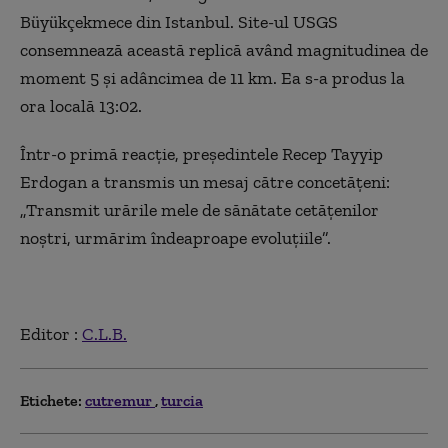
Büyükçekmece din Istanbul. Site-ul USGS
consemnează această replică având magnitudinea de
moment 5 şi adâncimea de 11 km. Ea s-a produs la
ora locală 13:02.
Într-o primă reacție, preşedintele Recep Tayyip
Erdogan a transmis un mesaj către concetăţeni:
„Transmit urările mele de sănătate cetăţenilor
noştri, urmărim îndeaproape evoluţiile”.
Editor :
C.L.B.
Etichete:
cutremur
turcia