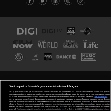
TERMENI ȘI CONDIȚII
POLITICA DE CONFIDENȚIALITATE
Nouă ne pasă ca datele tale personale să rămână confidențiale
Noi și partenerii noștri
30
stocăm și/sau accesăm informații pe dispozitivul dvs., precum identificatorii cookie unici pentru
prelucrarea datelor cu caracter personal. Puteți accepta sau gestiona alegerile dvs. făcând clic mai jos sau în orice moment, pe pagina
ABONARE DIGI TV
cu politica de confidențialitate. Aceste alegeri vor fi raportate partenerilor noștri și nu vă vor afecta navigarea.
Mai multe detalii
Noi si partenerii nostri (retelele de socializare si agentiile de publicitate partenere, precum si furnizorii nostri de servicii de date
analitice) prelucram date pentru a permite website-ului sa functioneze, pentru a personaliza continutul si anunturile publicitare
GESTIONAȚI PREFERINȚELE
afisate in functie de interesele si/sau profilul dvs., pentru a va oferi functionalitati aferente retelelor de socializare si pentru a analiza
traficul pe website. Beneficiati de drepturile prevazute de art. 15-22 din GDPR in legatura cu prelucrarea datelor cu caracter
personal. Aceste drepturi pot fi exercitate prin modalitatea indicata
aici
. Prin click pe “ACCEPT TOATE”, acceptati folosirea tuturor
CODUL DIGI24