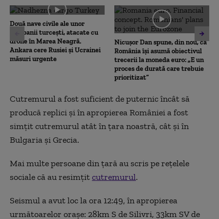
0
seconds
Două nave civile ale unor
companii turcești, atacate cu
drone în Marea Neagră.
Nicușor Dan spune, din nou, că
Ankara cere Rusiei și Ucrainei
România își asumă obiectivul
măsuri urgente
trecerii la moneda euro: „E un
proces de durată care trebuie
prioritizat”
Cutremurul a fost suficient de puternic încât să
producă replici și în apropierea României a fost
simțit cutremurul atât în țara noastră, cât și în
Bulgaria și Grecia.
Mai multe persoane din țară au scris pe rețelele
sociale că au resimțit
cutremurul
.
Seismul a avut loc la ora 12:49, în apropierea
următoarelor oraşe: 28km S de Silivri, 33km SV de