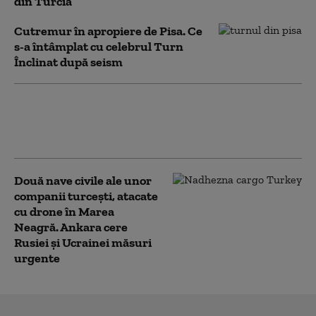
din Turcia
Cutremur în apropiere de Pisa. Ce
s-a întâmplat cu celebrul Turn
Înclinat după seism
A treia cea mai mică țară din lume și-
a schimbat numele după mai bine de
jumătate de secol
Două nave civile ale unor
companii turcești, atacate
cu drone în Marea
Neagră. Ankara cere
Rusiei și Ucrainei măsuri
urgente