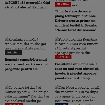
la FCSB? „Să meargă la Gigi
FILM NOW
să-i ducă oferta”. Exclusiv
"Sunt în stare de șoc și
plâng tot timpul". Minnie
Driver a trecut printr-un
accident teribil în Franța:
"Ne-am târât din mașină"
ADEVĂRUL
PLAYTECH
România cumpără trenuri
Facultatea din România la
noi, dar multe gări nu sunt
care nu mai vrea nimeni să
pregătite pentru ele
înveţe. A pierdut aproape
jumătate din studenţi
NEWSWEEK
DIGI FM