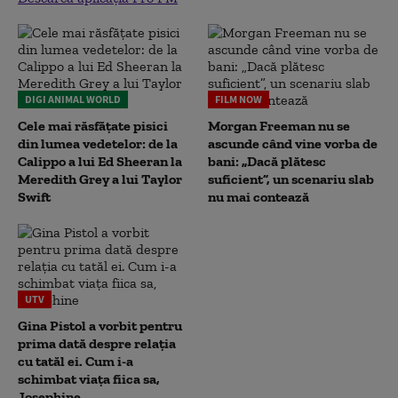
DIGI ANIMAL WORLD
FILM NOW
Cele mai răsfățate pisici
Morgan Freeman nu se
din lumea vedetelor: de la
ascunde când vine vorba de
Calippo a lui Ed Sheeran la
bani: „Dacă plătesc
Meredith Grey a lui Taylor
suficient”, un scenariu slab
Swift
nu mai contează
UTV
Gina Pistol a vorbit pentru
prima dată despre relația
cu tatăl ei. Cum i-a
schimbat viața fiica sa,
Josephine