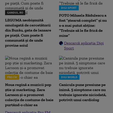
DIGI SPORT
GANDUL.RO
FOTO Mihaela Rădulescu a
LEGUMA neobișnuită
fost ”ștearsă complet” și nu
omologată de cercetătorii
s-a mai putut abține:
din Buzău, gata de lansare
”Trebuie să le fie frică de
pe piață. Cum poate fi
mine”
consumată și de unde
Descarcă aplicația Digi
provine soiul
Sport
PRO FM
DIGI WORLD
Noua regină a muzicii pop
Canicula pune presiune pe
știe și marketing. Zara
inimă. 5 simptome care nu
Larsson și-a promovat
trebuie ignorate niciodată,
colecția de costume de baie
potrivit unui cardiolog
purtând-o chiar ea
Descarcă aplicația Pro FM