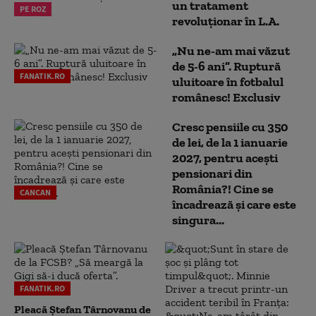
un tratament
PE ROZ
revoluționar în L.A.
„Nu ne-am mai văzut
de 5-6 ani”. Ruptură
FANATIK.RO
uluitoare în fotbalul
românesc! Exclusiv
Cresc pensiile cu 350
de lei, de la 1 ianuarie
2027, pentru acești
pensionari din
România?! Cine se
CANCAN
încadrează și care este
singura...
FANATIK.RO
Pleacă Ștefan Târnovanu de