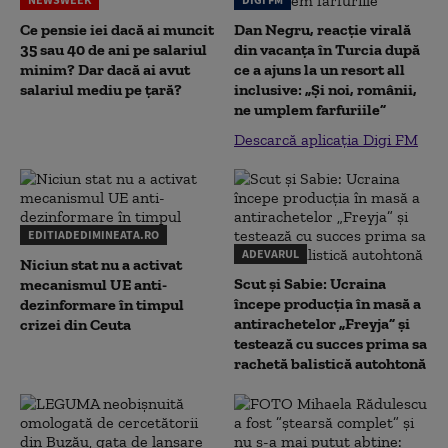
Ce pensie iei dacă ai muncit
Dan Negru, reacție virală
35 sau 40 de ani pe salariul
din vacanța în Turcia după
minim? Dar dacă ai avut
ce a ajuns la un resort all
salariul mediu pe țară?
inclusive: „Și noi, românii,
ne umplem farfuriile”
Descarcă aplicația Digi FM
EDITIADEDIMINEATA.RO
ADEVARUL
Niciun stat nu a activat
Scut și Sabie: Ucraina
mecanismul UE anti-
începe producția în masă a
dezinformare în timpul
antirachetelor „Freyja” și
crizei din Ceuta
testează cu succes prima sa
rachetă balistică autohtonă