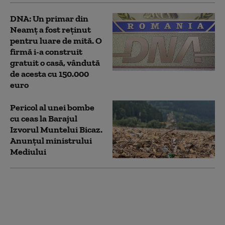
DNA: Un primar din
Neamț a fost reținut
pentru luare de mită. O
firmă i-a construit
gratuit o casă, vândută
de acesta cu 150.000
euro
Pericol al unei bombe
cu ceas la Barajul
Izvorul Muntelui Bicaz.
Anunțul ministrului
Mediului
Arafat, despre efectele
inundațiilor: În lacul
Bicaz din Neamţ există
o acumulare foarte