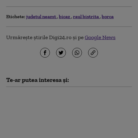
Etichete:
judetul neamt
bicaz
raul bistrita
borca
Urmărește știrile Digi24.ro și pe
Google News
Te-ar putea interesa și:
Cod roșu de grindină,
averse și vijelii în
județul Neamț,
Covasna, Harghita și
Brașov până la ora
16:00