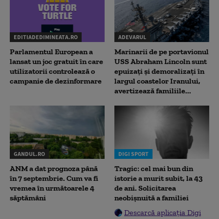
EDITIADEDIMINEATA.RO
ADEVARUL
Parlamentul European a
Marinarii de pe portavionul
lansat un joc gratuit în care
USS Abraham Lincoln sunt
utilizatorii controlează o
epuizați și demoralizați în
campanie de dezinformare
largul coastelor Iranului,
avertizează familiile...
GANDUL.RO
DIGI SPORT
ANM a dat prognoza până
Tragic: cel mai bun din
în 7 septembrie. Cum va fi
istorie a murit subit, la 43
vremea în următoarele 4
de ani. Solicitarea
săptămâni
neobișnuită a familiei
Descarcă aplicația Digi