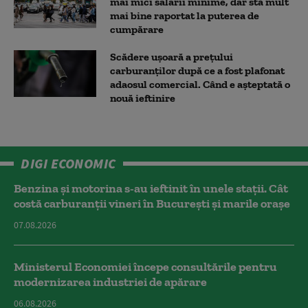
mai mici salarii minime, dar stă mult
mai bine raportat la puterea de
cumpărare
Scădere ușoară a prețului
carburanților după ce a fost plafonat
adaosul comercial. Când e așteptată o
nouă ieftinire
DIGI ECONOMIC
Benzina și motorina s-au ieftinit în unele stații. Cât
costă carburanții vineri în București și marile orașe
07.08.2026
Ministerul Economiei începe consultările pentru
modernizarea industriei de apărare
06.08.2026