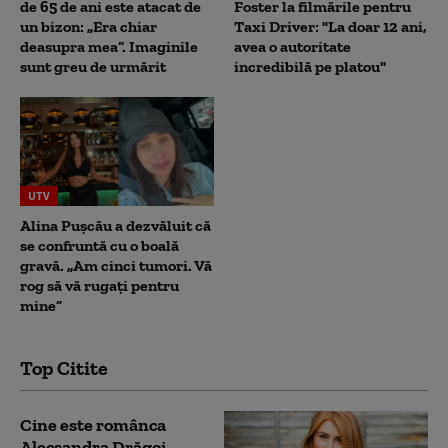
de 65 de ani este atacat de
Foster la filmările pentru
un bizon: „Era chiar
Taxi Driver: "La doar 12 ani,
deasupra mea”. Imaginile
avea o autoritate
sunt greu de urmărit
incredibilă pe platou"
UTV
Alina Pușcău a dezvăluit că
se confruntă cu o boală
gravă. „Am cinci tumori. Vă
rog să vă rugați pentru
mine”
Top Citite
Cine este românca
Alecsandra Drăgoi,