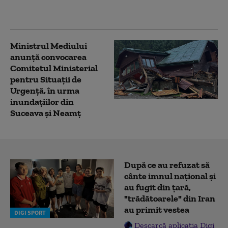
mare de buşteni şi
animale moarte
Ministrul Mediului
anunță convocarea
Comitetul Ministerial
pentru Situații de
Urgență, în urma
inundațiilor din
Suceava și Neamț
După ce au refuzat să
cânte imnul naţional şi
au fugit din ţară,
"trădătoarele" din Iran
au primit vestea
DIGI SPORT
Descarcă aplicația Digi