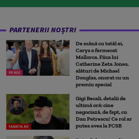
PARTENERII NOȘTRI
De mână cu tatăl ei,
Carys a fermecat
Mallorca. Fiica lui
Catherine Zeta Jones,
alături de Michael
PE ROZ
Douglas, onorat cu un
premiu special
Gigi Becali, detalii de
ultimă oră: cine
negociază, de fapt, cu
Dan Petrescu! Ce rol ar
putea avea la FCSB
FANATIK.RO