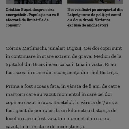
Cristian Bușoi, despre criza
Noi verificări pe aeroportul din
energetică: „Populația nu va fi
Leipzig: sute de polițiști caută
afectată de limitările de
o a doua dronă. Varianta
consum”
exclusă de anchetatori
Corina Matlinschi, junalist Digi24: Cei doi copii sunt
în continuare în stare extrem de gravă. Medicii de la
Spitalul din Bicaz încearcă să îi țină în viață. Ei au
fost scoși în stare de inconștiență din râul Bistrița.
Prima a fost scoasă fata, în vârstă de 8 ani, de către
martorii care au văzut momentul în care cei doi
copii au căzut în apă. Băiețelul, în vârstă de 7 ani, a
fost găsit de pompieri la un kilometru distanță de
locul în care a fost văzut în momentul în care a
căzut, la fel în stare de inconștiență.