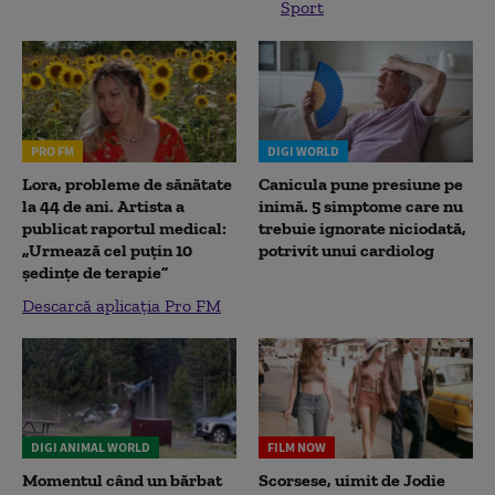
Sport
PRO FM
DIGI WORLD
Lora, probleme de sănătate
Canicula pune presiune pe
la 44 de ani. Artista a
inimă. 5 simptome care nu
publicat raportul medical:
trebuie ignorate niciodată,
„Urmează cel puțin 10
potrivit unui cardiolog
ședințe de terapie”
Descarcă aplicația Pro FM
DIGI ANIMAL WORLD
FILM NOW
Momentul când un bărbat
Scorsese, uimit de Jodie