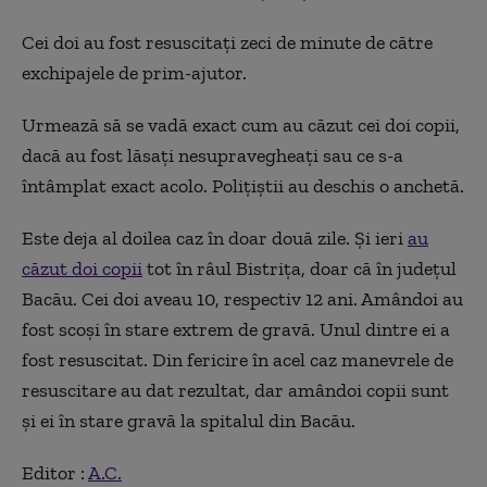
Cei doi au fost resuscitați zeci de minute de către
exchipajele de prim-ajutor.
Urmează să se vadă exact cum au căzut cei doi copii,
dacă au fost lăsați nesupravegheați sau ce s-a
întâmplat exact acolo. Polițiștii au deschis o anchetă.
Este deja al doilea caz în doar două zile. Și ieri
au
căzut doi copii
tot în râul Bistrița, doar că în județul
Bacău. Cei doi aveau 10, respectiv 12 ani. Amândoi au
fost scoși în stare extrem de gravă. Unul dintre ei a
fost resuscitat. Din fericire în acel caz manevrele de
resuscitare au dat rezultat, dar amândoi copii sunt
și ei în stare gravă la spitalul din Bacău.
Editor :
A.C.