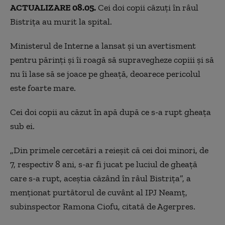
ACTUALIZARE 08.05.
Cei doi copii căzuți în râul
Bistrița au murit la spital.
Ministerul de Interne a lansat și un avertisment
pentru părinți
și îi roagă să supravegheze copiii și să
nu îi lase să se joace pe gheață, deoarece p
ericolul
este
foarte
mare.
Cei doi copii au căzut în apă după ce s-a rupt gheaţa
sub ei.
„Din primele cercetări a reieşit că cei doi minori, de
7, respectiv 8 ani, s-ar fi jucat pe luciul de gheaţă
care s-a rupt, aceştia căzând în râul Bistriţa”, a
menţionat purtătorul de cuvânt al IPJ Neamţ,
subinspector Ramona Ciofu, citată de Agerpres.