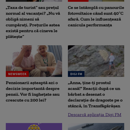
„Taxa de turist” sau prețul
Ce se întâmplă cu panourile
normal al vacanței? „Nu vă
fotovoltaice când sunt 40°C
obligă nimeni să
afară. Cum le influențează
cumpărați. Prețurile astea
canicula performanța
există pentru că cineva le
plătește”
NEWSWEEK
DIGI FM
Pensionarii așteaptă azi o
„Anna, ţine-ţi prostul
decizie importantă despre
acasă!" Reacţii după ce un
pensii. Vor fi înghețate sau
bărbat a desenat o
crescute cu 200 lei?
declaraţie de dragoste pe o
stâncă, în Transfăgărăşan
Descarcă aplicația Digi FM