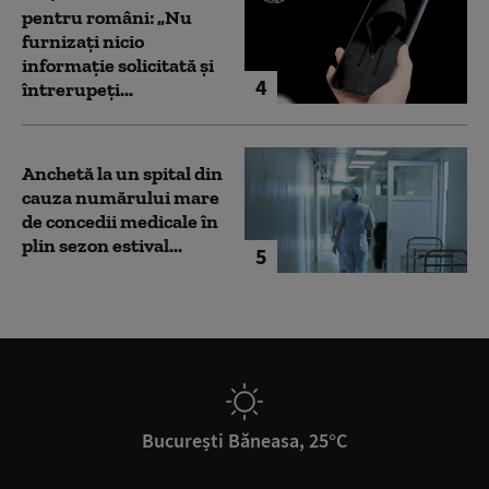
pentru români: „Nu
furnizați nicio
informație solicitată și
4
întrerupeți...
Anchetă la un spital din
cauza numărului mare
de concedii medicale în
plin sezon estival...
5
București Băneasa, 25°C