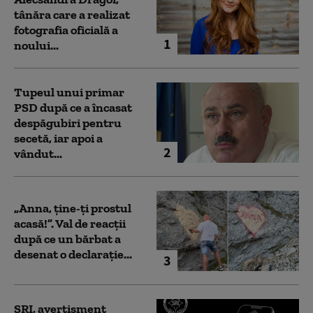
tânăra care a realizat
fotografia oficială a
1
noului...
Tupeul unui primar
PSD după ce a încasat
despăgubiri pentru
secetă, iar apoi a
2
vândut...
„Anna, ţine-ţi prostul
acasă!”. Val de reacții
după ce un bărbat a
desenat o declarație...
3
SRI, avertisment