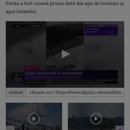
Fetiţa a fost scoasă prima dată din apă de localnici şi
apoi băieţelul.
0
embed
seconds
of
1
minute,
41
seconds