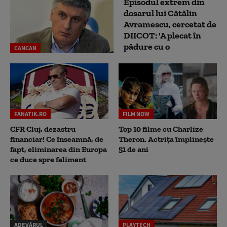
Episodul extrem din
dosarul lui Cătălin
Avramescu, cercetat de
DIICOT: 'A plecat în
pădure cu o
CANCAN
FANATIK.RO
FILM NOW
CFR Cluj, dezastru
Top 10 filme cu Charlize
financiar! Ce înseamnă, de
Theron. Actrița împlinește
fapt, eliminarea din Europa
51 de ani
ce duce spre faliment
ADEVĂRUL
PLAYTECH