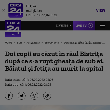
Digi24
VIEW
m.digi24.ro
FREE - In Google Play
LIVE TV
LIVE FM
HOME
Știri
Actualitate
Evenimente
Doi copii au căzut în râul Bistrița după ce s-a rupt gheața de sub ei. Băiatul și fetița au murit la spital
Doi copii au căzut în râul Bistrița
după ce s-a rupt gheața de sub ei.
Băiatul și fetița au murit la spital
Data actualizării:
06.02.2022 08:06
Data publicării:
06.02.2022 08:05