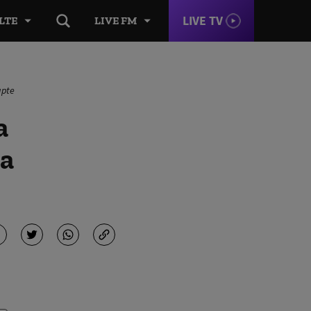
LIVE TV
LTE
LIVE FM
apte
a
ța