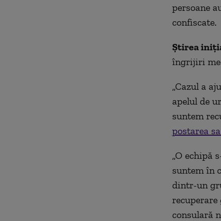
persoane au 
confiscate.
Știrea iniți
îngrijiri me
„Cazul a aj
apelul de ur
suntem recu
postarea sa
„O echipă s-
suntem în c
dintr-un gr
recuperare 
consulară n