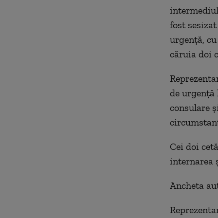
intermediul
fost sesiza
urgenţă, cu
căruia doi c
Reprezentan
de urgenţă 
consulare şi
circumstanţ
Cei doi cet
internarea ş
Ancheta aut
Reprezentan