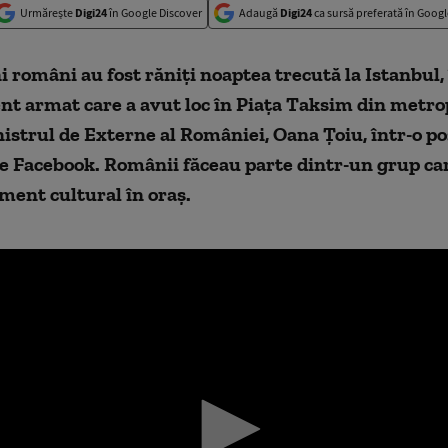
Urmărește
Digi24
în Google Discover
Adaugă
Digi24
ca sursă preferată în Googl
i români au fost răniți noaptea trecută la Istanbul,
nt armat care a avut loc în Piața Taksim din metro
strul de Externe al României, Oana Țoiu, într-o po
e Facebook. Românii făceau parte dintr-un grup car
ment cultural în oraș.