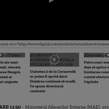
me
le ale unor
Patru mari ora
ști, atacate
deja să aplice
Unitatea 2 de la Cernavodă
area Neagră.
limitarea con
ar putea fi oprită dacă
siei și
curent electric
Dunărea continuă să scadă.
ri urgente
Capitala
Ce spune directorul
centralei
RE 13:50
- Ministerul Afacerilor Externe (MAE), pri