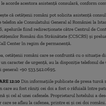
 le acorde acestora asistenţă consulară, conform com
te că cetăţenii români pot solicita asistenţă consul
 telefon ale Consulatului General al României la Ista
, apelurile fiind redirecţionate către Centrul de Cont
etăţenilor Români din Străinătate (CCSCRS) şi prelua
Call Center în regim de permanenţă.
, cetăţenii români care se confruntă cu o situaţie dif
 un caracter de urgenţă, au la dispoziţie telefonul de
i general: +90 533.542.0695.
RE 12:10
Din informațiile publicate de presa turcă r
n care au fost răniți cei doi a fost o răfuială între pa
nă și cel al unei cafenele. Proprietarul hotelului a des
 care se aflau la cafenea, printre ei și cei doi români.