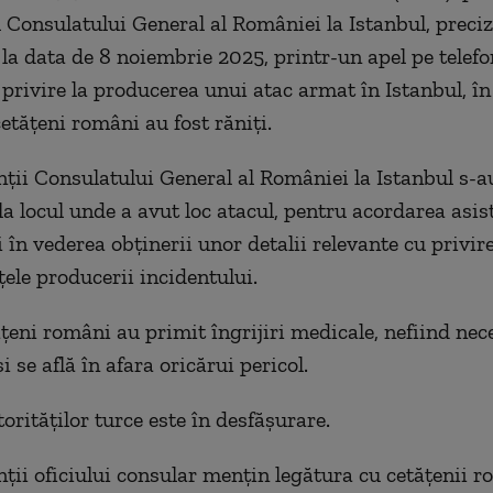
 Consulatului General al României la Istanbul, preciz
t la data de 8 noiembrie 2025, printr-un apel pe telefo
 privire la producerea unui atac armat în Istanbul, î
etăţeni români au fost răniţi.
ţii Consulatului General al României la Istanbul s-a
la locul unde a avut loc atacul, pentru acordarea asis
 în vederea obţinerii unor detalii relevante cu privire
ele producerii incidentului.
ăţeni români au primit îngrijiri medicale, nefiind nec
i se află în afara oricărui pericol.
orităţilor turce este în desfăşurare.
ţii oficiului consular menţin legătura cu cetăţenii r