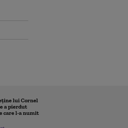
eține lui Cornel
e a pierdut
e care l-a numit
ort