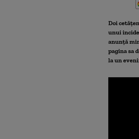
Doi cetățen
unui incide
anunță mini
pagina sa d
la un eveni