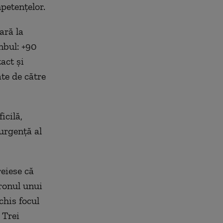
petenţelor.
ară la
nbul: +90
act şi
te de către
icilă,
 urgenţă al
eiese că
tronul unui
chis focul
 Trei