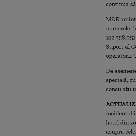
continua să
MAE aminteş
numerele de
212.358.0516
Suport al C
operatorii 
De asemenea
specială, cu
consulatulu
ACTUALIZA
incidentul î
hotel din zo
asupra celor