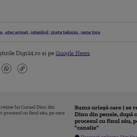
.
ia
atac armat
istanbul
piata taksim
oana toiu
tirile Digi24.ro și pe
Google News
Suma uriașă care i se r
Dinu din pensie, după c
procesul cu finul său, p
"canalie"
Descarcă aplicația Digi Sp