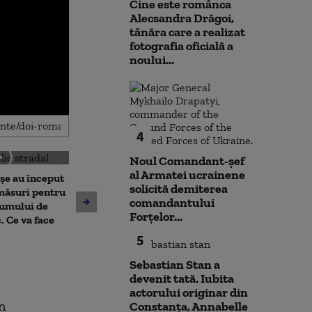
Cine este românca
Alecsandra Drăgoi,
tânăra care a realizat
fotografia oficială a
noului...
4
Noul Comandant-șef
al Armatei ucrainene
șe au început
Amenzi pentru 
solicită demiterea
Alertă pe o plajă din
 măsuri pentru
deranjează călă
comandantului
Mamaia, după ce au fost
sumului de
mijloacele de t
Forțelor...
observate bucăți de dronă.
. Ce va face
STB. Pentru ce 
ISU și Poliția au izolat
sancțiuni
5
perimetrul
Sebastian Stan a
devenit tată. Iubita
actorului originar din
n
Constanța, Annabelle