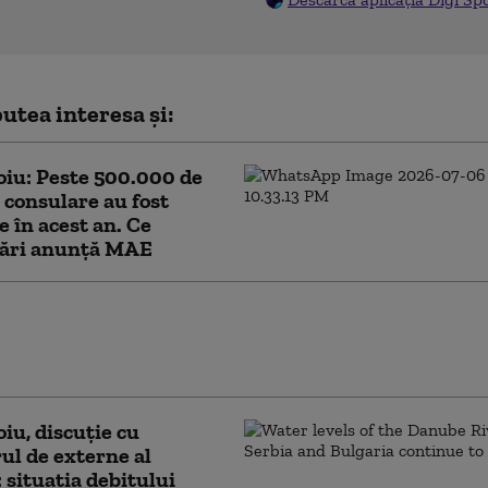
utea interesa și:
iu: Peste 500.000 de
i consulare au fost
e în acest an. Ce
ări anunță MAE
neri au fost împuşcați în sud-estul Franţei
șcă de asalt. Atacatorul a tras dintr-o
și a fugit
iu, discuție cu
ul de externe al
: situația debitului