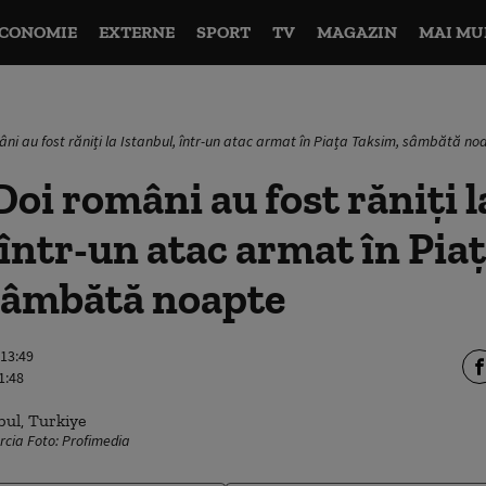
CONOMIE
EXTERNE
SPORT
TV
MAGAZIN
MAI MU
âni au fost răniți la Istanbul, într-un atac armat în Piața Taksim, sâmbătă no
oi români au fost răniți l
 într-un atac armat în Pia
sâmbătă noapte
 13:49
1:48
rcia Foto: Profimedia