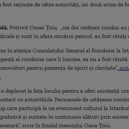
fost reținute de către autorități, iar două arme de fo
ală.
Potrivit Oanei Țoiu, „cei doi cetățeni români au
dicale și sunt în afara oricărui pericol, au fost răniți 
uns în atenția Consulatului General al României la Ist
gență al româncei care îi însoțea, ea nu a fost rănită ş
noscători pentru prezența de spirit şi claritate”,
scri
.
a deplasat la fața locului pentru a oferi asistență co
ontact cu autoritățile. Persoanele de cetățenie român
up care participă la un eveniment cultural la Istanbu
grabnică și suntem în continuare alături prin asiste
ecesară”, scrie în finalul mesajului Oana Țoiu.