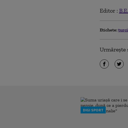
Editor :
B.E
Etichete:
turc
Urmărește ș
DIGI SPORT