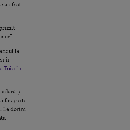
c au fost
 primit
uşor”.
anbul la
i îi
e Țoiu în
nsulară şi
ă fac parte
l. Le dorim
nța