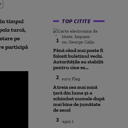
e
TOP CITITE
 în timpul
pola turcă,
stare pe
1
e participă
Până când mai poate fi
folosit buletinul vechi.
Autoritățile au stabilit
pentru cine se...
2
A treia cea mai mică
țară din lume și-a
schimbat numele după
mai bine de jumătate
de secol
3