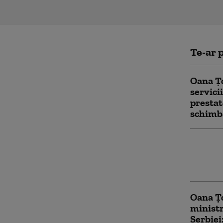
Te-ar p
Oana Țo
servici
prestat
schimb
Şase ti
cu o pu
maşină 
Oana Țo
ministr
Serbiei