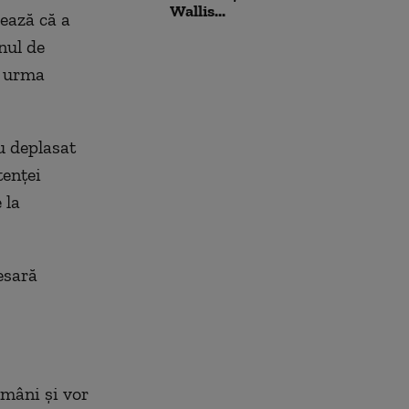
Wallis...
ează că a
nul de
n urma
u deplasat
tenţei
 la
esară
omâni şi vor