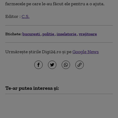
farmecele pe care le-au făcut ele pentru a o ajuta.
Editor :
C.S.
Etichete:
bucuresti
politie
inselatorie
vrajitoare
Urmărește știrile Digi24.ro și pe
Google News
Te-ar putea interesa și:
S-a reluat procedura pentru
selecţia specialiştilor din
comisiile de desemnare a