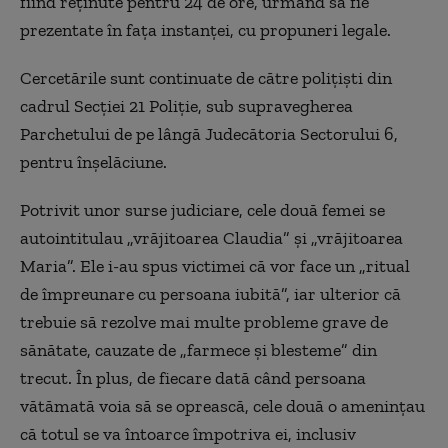
fiind reţinute pentru 24 de ore, urmând să fie
prezentate în faţa instanţei, cu propuneri legale.
Cercetările sunt continuate de către poliţişti din
cadrul Secţiei 21 Poliţie, sub supravegherea
Parchetului de pe lângă Judecătoria Sectorului 6,
pentru înşelăciune.
Potrivit unor surse judiciare, cele două femei se
autointitulau „vrăjitoarea Claudia” şi „vrăjitoarea
Maria”. Ele i-au spus victimei că vor face un „ritual
de împreunare cu persoana iubită”, iar ulterior că
trebuie să rezolve mai multe probleme grave de
sănătate, cauzate de „farmece şi blesteme” din
trecut. În plus, de fiecare dată când persoana
vătămată voia să se oprească, cele două o ameninţau
că totul se va întoarce împotriva ei, inclusiv