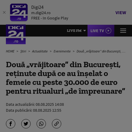
Digi24
VIEW
m.digi24.ro
FREE - In Google Play
LIVE TV
LIVE FM
HOME
Știri
Actualitate
Evenimente
Două „vrăjitoare” din București, reținute după ce au înșelat o femeie cu peste 30.000 de euro pentru ritualuri „de împreunare”
Două „vrăjitoare” din București,
reținute după ce au înșelat o
femeie cu peste 30.000 de euro
pentru ritualuri „de împreunare”
Data actualizării:
08.08.2025 14:08
Data publicării:
08.08.2025 12:55