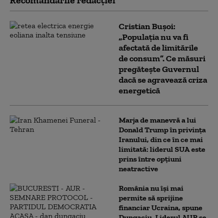
Recomandările redacţiei
Cristian Bușoi:
„Populația nu va fi
afectată de limitările
de consum”. Ce măsuri
pregătește Guvernul
dacă se agravează criza
energetică
Marja de manevră a lui
Donald Trump în privința
Iranului, din ce în ce mai
limitată: liderul SUA este
prins între opțiuni
neatractive
România nu își mai
permite să sprijine
financiar Ucraina, spune
Dungaciu. Liderul AUR se