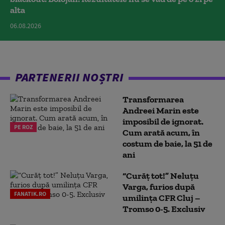
alta
06.08.2026
PARTENERII NOȘTRI
Transformarea
Andreei Marin este
imposibil de ignorat.
PE ROZ
Cum arată acum, în
costum de baie, la 51 de
ani
“Curăț tot!” Neluțu
Varga, furios după
FANATIK.RO
umilința CFR Cluj –
Tromso 0-5. Exclusiv