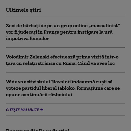
Ultimele știri
Zeci de bărbați de pe un grup online „masculinist”
vor fi judecați în Franța pentru instigare la ură
împotriva femeilor
Volodimir Zelenski efectuează prima vizită într-o
țară cu relații strânse cu Rusia. Când va avea loc
Văduva activistului Navalnîi îndeamnă ruşii să
voteze partidul liberal Iabloko, formațiune care se
opune continuării războiului
CITEȘTE MAI MULTE