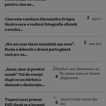
pentru cine se...
2
Cine este românca Alecsandra Drăgoi,
tânăra care a realizat fotografia oficială
a noului...
3
„Nu am mai văzut niciodată așa ceva”:
Rusia a doborât o dronă portugheză
rară și o va...
„Anna, ţine-ţi prostul
acasă!”. Val de reacții
4
după ce un bărbat a
desenat o declarație...
Tupeul unui primar
5
PSD după ce a încasat