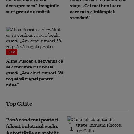
deasupra mea”. Imaginile
viața: „Cel mai bun lucru
sunt greu de urmărit
care mi s-a întâmplat
vreodată”
UTV
Alina Pușcău a dezvăluit că
se confruntă cu o boală
gravă. „Am cinci tumori. Vă
rog să vă rugați pentru
mine”
Top Citite
Până când mai poate fi
folosit buletinul vechi.
1
Autoritățile au stabilit