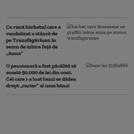
managerilor de teatre. Se
caută 10 directori
Ce riscă bărbatul care a
vandalizat o stâncă de
pe Transfăgărășan în
semn de iubire față de
„Anna”
O pensionară a fost păcălită să
scoată 50.000 de lei din cont.
Cel care i-a luat banii se dădea
drept „curier” al unei bănci
Patru mari orașe au
început deja să aplice
măsuri pentru limitarea
consumului de curent
electric. Ce va face Capitala