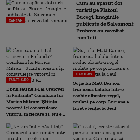
Cum au apărut doi
turiști pe Platoul
Bucegi. Imaginile
CANCAN
publicate de Salvamont
Prahova au revoltat
românii
FILM NOW
FANATIK.RO
Soția lui Matt Damon,
E bun sau nu 1-1 al Craiovei
frumoasa balului într-o
în Finlanda? Concluzia lui
rochie albastru regal,
Marius Mitran: “Știința
mulată pe corp. Luciana a
noastră își construiește
furat atenția la Seul
viitorul în fiecare zi. Nu e...