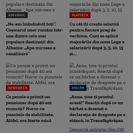
ADEVĂRUL
PLAYTECH
„Ne-am îmbolnăvit toți”.
Cu cât îți crește salariul
Coșmarul unor români într-
pentru fiecare prag de
una dintre cele mai
vechime. Cum se aplică
populare destinații din
majorările din noua Lege a
Albania: „Apa mirosea a
salarizării după 3, 5, 10, 15
canalizare”
și...
NEWSWEEK
DIGI FM
Ce pensie a primit un
„Anna, ţine-ţi prostul
pensionar după 40 ani
acasă!" Reacţii după ce un
munciți? Noroc cu
bărbat a desenat o
punctele de stabilitate.
declaraţie de dragoste pe o
Altfel, era foarte mică
stâncă, în Transfăgărăşan
Descarcă aplicația Digi FM