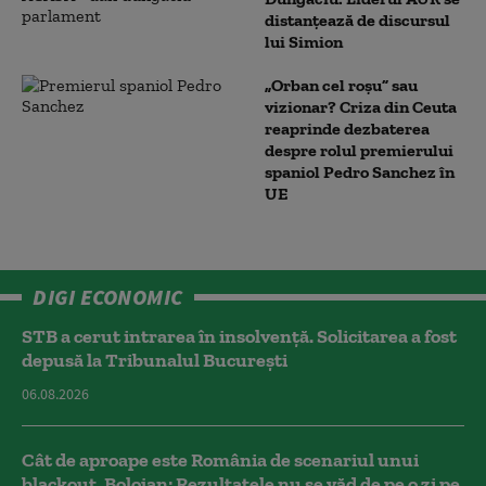
distanțează de discursul
lui Simion
„Orban cel roșu” sau
vizionar? Criza din Ceuta
reaprinde dezbaterea
despre rolul premierului
spaniol Pedro Sanchez în
UE
DIGI ECONOMIC
STB a cerut intrarea în insolvență. Solicitarea a fost
depusă la Tribunalul București
06.08.2026
Cât de aproape este România de scenariul unui
blackout. Bolojan: Rezultatele nu se văd de pe o zi pe