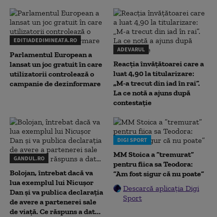
EDITIADEDIMINEATA.RO
ADEVARUL
Parlamentul European a
Reacția învățătoarei care a
lansat un joc gratuit în care
luat 4,90 la titularizare:
utilizatorii controlează o
„M-a trecut din iad în rai”.
campanie de dezinformare
La ce notă a ajuns după
contestație
DIGI SPORT
MM Stoica a ”tremurat”
GANDUL.RO
pentru fiica sa Teodora:
Bolojan, întrebat dacă va
”Am fost sigur că nu poate”
lua exemplul lui Nicușor
Descarcă aplicația Digi
Dan și va publica declarația
Sport
de avere a partenerei sale
de viață. Ce răspuns a dat...