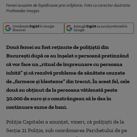
Femei acuzate de înşelăciune prin vrăjitorie. Foto cu caracter ilustrativ:
Profimedia Images
Urmărește
Digi24
în Google
Adaugă
Digi24
ca sursă preferată în
Discover
Google
Două femei au fost reţinute de poliţiştii din
Bucureşti după ce au înşelat o persoană pretinzând
că vor face un „ritual de împreunare cu persoana
iubită” şi că rezolvă probleme de sănătate cauzate
de „farmece şi blesteme” din trecut. În acest fel, cele
două au obţinut de la persoana vătămată peste
30.000 de euro şi o constrângeau să le dea în
continuare sume de bani.
Poliţia Capitalei a anunţat, vineri, că poliţişti de la
Secţia 21 Poliţie, sub coordonarea Parchetului de pe