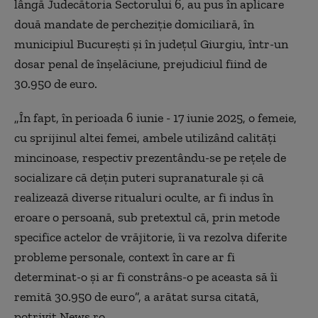
lângă Judecătoria Sectorului 6, au pus în aplicare
două mandate de percheziţie domiciliară, în
municipiul Bucureşti şi în judeţul Giurgiu, într-un
dosar penal de înşelăciune, prejudiciul fiind de
30.950 de euro.
„În fapt, în perioada 6 iunie - 17 iunie 2025, o femeie,
cu sprijinul altei femei, ambele utilizând calităţi
mincinoase, respectiv prezentându-se pe reţele de
socializare că deţin puteri supranaturale şi că
realizează diverse ritualuri oculte, ar fi indus în
eroare o persoană, sub pretextul că, prin metode
specifice actelor de vrăjitorie, îi va rezolva diferite
probleme personale, context în care ar fi
determinat-o şi ar fi constrâns-o pe aceasta să îi
remită 30.950 de euro”, a arătat sursa citată,
potrivit News.ro.