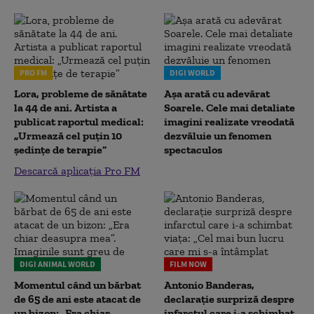
PRO FM
DIGI WORLD
Lora, probleme de sănătate
Așa arată cu adevărat
la 44 de ani. Artista a
Soarele. Cele mai detaliate
publicat raportul medical:
imagini realizate vreodată
„Urmează cel puțin 10
dezvăluie un fenomen
ședințe de terapie”
spectaculos
Descarcă aplicația Pro FM
DIGI ANIMAL WORLD
FILM NOW
Momentul când un bărbat
Antonio Banderas,
de 65 de ani este atacat de
declarație surpriză despre
un bizon: „Era chiar
infarctul care i-a schimbat