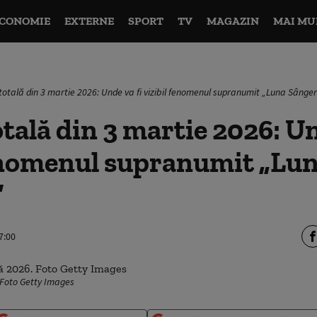
CONOMIE
EXTERNE
SPORT
TV
MAGAZIN
MAI MU
 totală din 3 martie 2026: Unde va fi vizibil fenomenul supranumit „Luna Sânger
otală din 3 martie 2026: Un
fenomenul supranumit „Lu
”
7:00
 Foto Getty Images