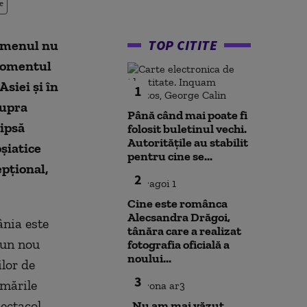
e
TOP CITITE
nomenul nu
 momentul
Asiei și în
1
supra
Până când mai poate fi
lipsă
folosit buletinul vechi.
Autoritățile au stabilit
șiatice
pentru cine se...
epțional,
2
Cine este românca
Alecsandra Drăgoi,
ânia este
tânăra care a realizat
 un nou
fotografia oficială a
noului...
lor de
3
rmările
pectacol
„Nu am mai văzut