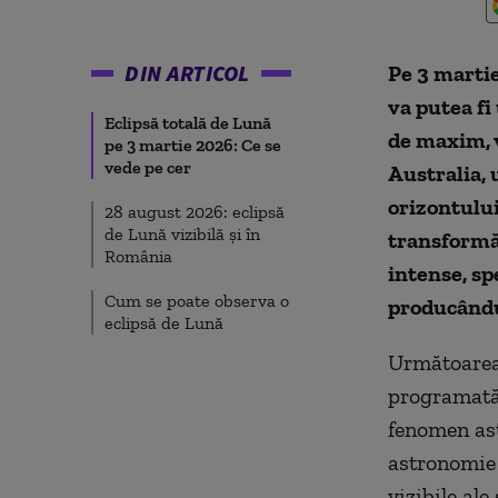
DIN ARTICOL
Pe 3 martie
va putea fi
Eclipsă totală de Lună
de maxim, v
pe 3 martie 2026: Ce se
vede pe cer
Australia, 
orizontului
28 august 2026: eclipsă
de Lună vizibilă și în
transformă
România
intense, sp
Cum se poate observa o
producându-
eclipsă de Lună
Următoarea 
programată
fenomen ast
astronomie 
vizibile ale