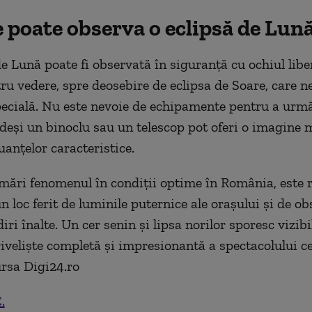
 poate observa o eclipsă de Lun
e Lună poate fi observată în siguranță cu ochiul liber
tru vedere, spre deosebire de eclipsa de Soare, care n
pecială. Nu este nevoie de echipamente pentru a urm
deși un binoclu sau un telescop pot oferi o imagine m
uanțelor caracteristice.
mări fenomenul în condiții optime în România, este
 loc ferit de luminile puternice ale orașului și de ob
ri înalte. Un cer senin și lipsa norilor sporesc vizibi
iveliște completă și impresionantă a spectacolului cer
rsa Digi24.ro
.