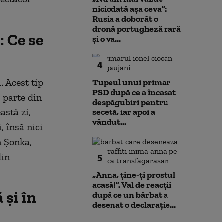
niciodată așa ceva”:
Rusia a doborât o
dronă portugheză rară
: Ce se
și o va...
4
. Acest tip
Tupeul unui primar
PSD după ce a încasat
e parte din
despăgubiri pentru
astă zi,
secetă, iar apoi a
vândut...
, însă nici
n Șonka,
din
5
„Anna, ţine-ţi prostul
acasă!”. Val de reacții
 și în
după ce un bărbat a
desenat o declarație...