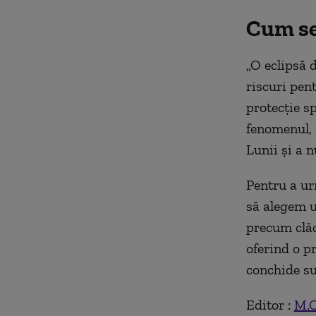
Cum se
„O eclipsă d
riscuri pen
protecție s
fenomenul, 
Lunii și a n
Pentru a ur
să alegem un
precum clădi
oferind o pr
conchide su
Editor :
M.C