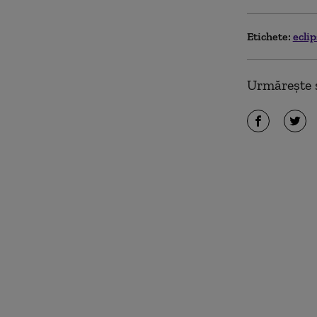
Etichete:
ecli
Urmărește ș