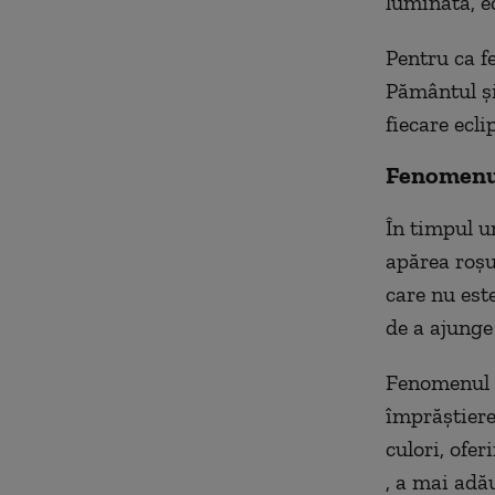
luminată, ec
Pentru ca fe
Pământul și 
fiecare ecl
Fenomenul
În timpul u
apărea roșu
care nu est
de a ajunge
Fenomenul o
împrăștiere)
culori, ofe
, a mai adă