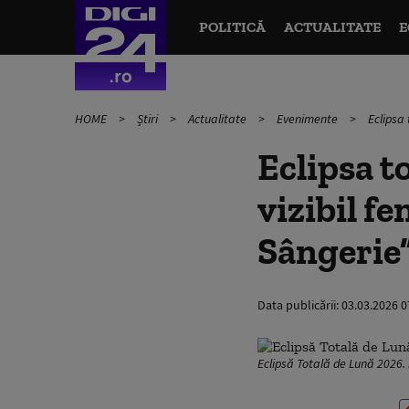
POLITICĂ
ACTUALITATE
E
HOME
Știri
Actualitate
Evenimente
Eclipsa
Eclipsa t
vizibil 
Sângerie
Data publicării:
03.03.2026 0
Eclipsă Totală de Lună 2026.