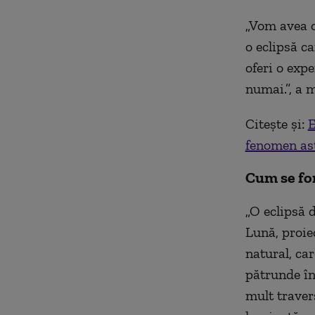
„Vom avea 
o eclipsă ca
oferi o exp
numai.”, a 
Citește și:
E
fenomen ast
Cum se fo
„O eclipsă 
Lună, proie
natural, car
pătrunde în
mult traver