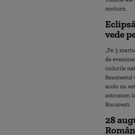
nocturn.
Eclipsă
vede pe
„Pe 3 martie
de evenimen
ciclurile na
fenomenul v
acolo nu est
astronom la
București
28 augu
Român