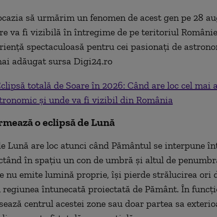
ocazia să urmărim un fenomen de acest gen pe 28 au
re va fi vizibilă în întregime de pe teritoriul Românie
eriență spectaculoasă pentru cei pasionați de astrono
mai adăugat sursa Digi24.ro
clipsă totală de Soare în 2026: Când are loc cel mai 
ronomic și unde va fi vizibil din România
rmează o eclipsă de Lună
de Lună are loc atunci când Pământul se interpune înt
ctând în spațiu un con de umbră și altul de penumbră
e nu emite lumină proprie, își pierde strălucirea ori d
 regiunea întunecată proiectată de Pământ. În funcți
sează centrul acestei zone sau doar partea sa exterio