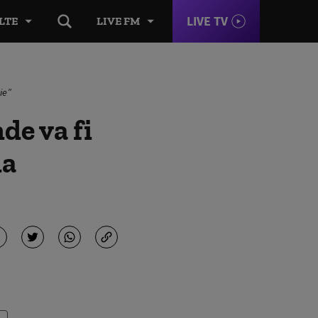
LIVE TV
LTE
LIVE FM
ie”
de va fi
na