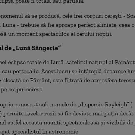
lipsa poate fi totală sau parțială.
nomenul să se producă, cele trei corpuri cerești - Soa
Luna - trebuie să fie aproape perfect aliniate, ceea c
ipsă un moment spectaculos al cerului nopții.
 de „Lună Sângerie”
nei eclipse totale de Lună, satelitul natural al Pămân
 sau portocaliu. Acest lucru se întâmplă deoarece lu
e blocată de Pământ, este filtrată de atmosfera terest
 pe corpul ceresc.
ptic cunoscut sub numele de „dispersie Rayleigh” (
 permite razelor roșii să fie deviate mai puțin decât 
rind astfel această nuanță spectaculoasă și vizibilă de
ugat specialistul în astronomie