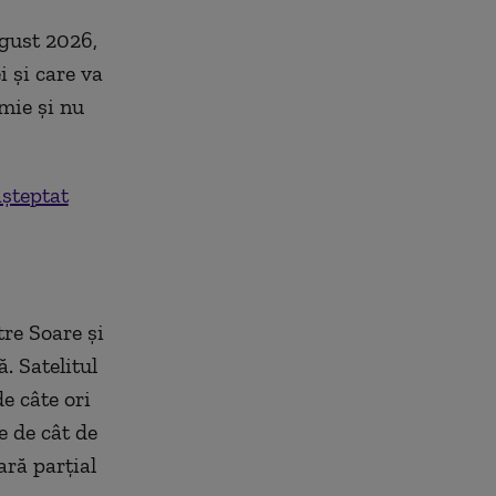
gust 2026,
i și care va
mie și nu
așteptat
re Soare și
. Satelitul
e câte ori
e de cât de
ară parțial