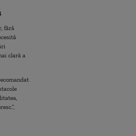
ă
, fără
ecesită
ări
ai clară a
 recomandat
stacole
litatea,
esc.”,