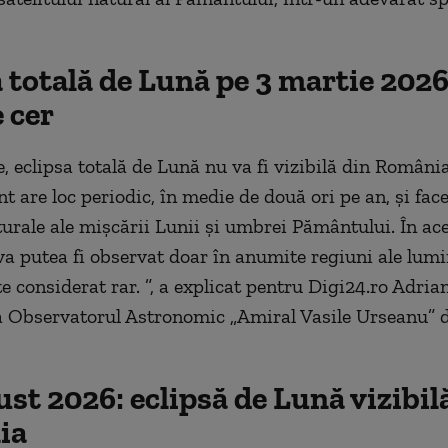
 totală de Lună pe 3 martie 2026
 cer
, eclipsa totală de Lună nu va fi vizibilă din România
t are loc periodic, în medie de două ori pe an, și fac
turale ale mișcării Lunii și umbrei Pământului. În ace
a putea fi observat doar în anumite regiuni ale lumii
e considerat rar. ”, a explicat pentru Digi24.ro Adria
 Observatorul Astronomic „Amiral Vasile Urseanu” 
st 2026: eclipsă de Lună vizibilă
ia