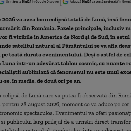
Urmărește
Digi24
în Google Discover
Adaugă
Digi24
ca sursă preferată în Googl
 2026 va avea loc o eclipsă totală de Lună, însă fe
 urmărit din România. Fazele principale, inclusiv
or fi vizibile în America de Nord și de Sud, în estul 
unde satelitul natural al Pământului se va afla dea
 pe toată durata evenimentului. Deși o astfel de ec
 Luna într-un adevărat tablou cosmic, cu nuanțe ro
ecialiștii subliniază că fenomenul nu este unul exc
se, în medie, de două ori pe an.
eclipsă de Lună care va putea fi observată din Rom
 pentru 28 august 2026, moment ce va aduce pe cer
ronomic spectaculos. Evenimentul va oferi pasionați
și publicului larg prilejul de a urmări direct transfo
 satelitului natural al Pământului, într-un adevărat s