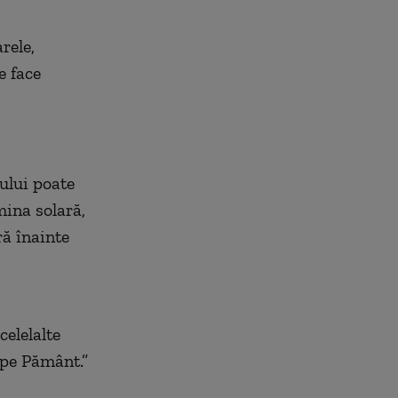
rele,
e face
tului poate
mina solară,
ră înainte
celelalte
 pe Pământ.”