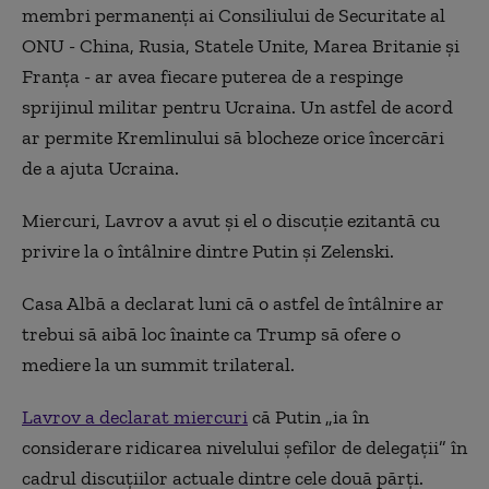
membri permanenți ai
C
onsiliului de
S
ecuritate al
ONU - China, Rusia, Statele Unite, Marea Britanie și
Franța - ar avea fiecare puterea de a respinge
sprijinul militar pentru Ucraina. Un astfel de acord
ar permite Kremlinului să blocheze orice încercări
de a ajuta Ucraina.
Miercuri, Lavrov a avut și el o discuție ezitantă cu
privire la o întâlnire dintre Putin și Zelenski.
Casa Albă a declarat luni că o astfel de întâlnire ar
trebui să aibă loc înainte ca Trump să ofere o
mediere la un summit trilateral.
Lavrov a declarat miercuri
că Putin „ia în
considerare ridicarea nivelului șefilor de delegații” în
cadrul discuțiilor actuale dintre cele două părți.