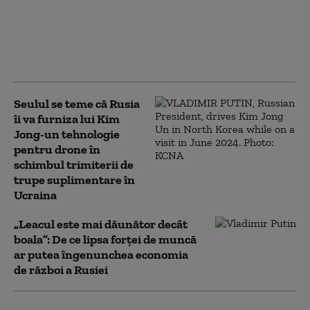
Reîntoarcerea „panicii roșii”:
cum folosește dreapta
americană cuvântul
„comunism” ca armă. „Fanatici și
fără Dumnezeu”
Seulul se teme că Rusia
îi va furniza lui Kim
Jong-un tehnologie
pentru drone în
schimbul trimiterii de
trupe suplimentare în
Ucraina
„Leacul este mai dăunător decât
boala”: De ce lipsa forței de muncă
ar putea îngenunchea economia
de război a Rusiei