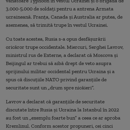
vânătoare Typhoon în vestul Ucrainei și o brigadă de
3.000-5.000 de soldați pentru a antrena
A
rmata
ucraineană. Franța, Canada și Australia ar putea, de
asemenea, să trimită trupe în vestul Ucrainei.
Cu toate acestea, Rusia s-a opus desfășurării
oricăror trupe occidentale. Miercuri, Serghei Lavrov,
ministrul rus de
E
xterne, a declarat că Moscova și
Beijingul ar trebui să aibă drept de veto asupra
sprijinului militar occidental pentru Ucraina și a
spus că discuțiile NATO privind garanțiile de
securitate
sunt
un „drum spre nicăieri”.
Lavrov a declarat că garanțiile de securitate
discutate între Rusia și Ucraina la Istanbul în 2022
au fost un „exemplu foarte bun” a ceea ce ar aproba
Kremlinul. Conform acestor propuneri, cei cinci