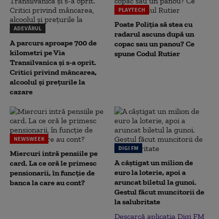
PLAYTECH
Poate Poliția să stea cu
ADEVĂRUL
radarul ascuns după un
A parcurs aproape 700 de
copac sau un panou? Ce
kilometri pe Via
spune Codul Rutier
Transilvanica și s-a oprit.
Critici privind mâncarea,
alcoolul și prețurile la
cazare
NEWSWEEK
DIGI FM
Miercuri intră pensiile pe
A câștigat un milion de
card. La ce oră le primesc
euro la loterie, apoi a
pensionarii, în funcție de
aruncat biletul la gunoi.
banca la care au cont?
Gestul făcut muncitorii de
la salubritate
Descarcă aplicația Digi FM