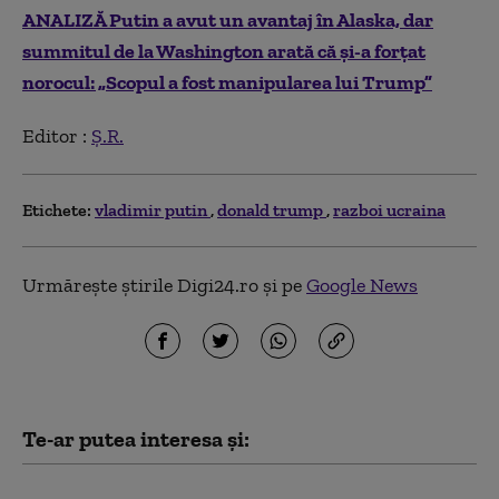
ANALIZĂ Putin a avut un avantaj în Alaska, dar
summitul de la Washington arată că și-a forțat
norocul: „Scopul a fost manipularea lui Trump”
Editor :
Ș.R.
Etichete:
vladimir putin
donald trump
razboi ucraina
Urmărește știrile Digi24.ro și pe
Google News
Te-ar putea interesa și: