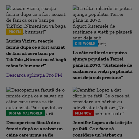
PRO FM
Lucian Viziru, reacție
DIGI WORLD
fermă după ce a fost acuzat
La câte miliarde ar putea
de fani că cere bani pe
ajunge populația Terrei
TikTok: „Nimeni nu vă bagă
până în 2070. "Sistemele de
mâna în buzunar!”
susținere a vieții pe planetă
Descarcă aplicația Pro FM
sunt deja sub presiune"
DIGI ANIMAL WORLD
FILM NOW
Descoperirea făcută de o
Jennifer Lopez a dat cărțile
femeie după ce a salvat un
pe față. Ce o face să
câine care urma sa fie
considere un bărbat cu