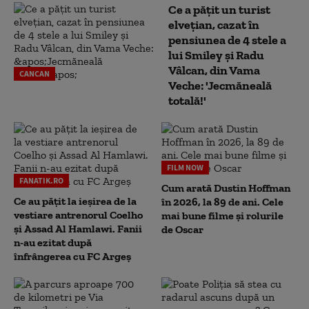
Ce a pățit un turist
elvețian, cazat în
pensiunea de 4 stele a
lui Smiley și Radu
Vâlcan, din Vama
CANCAN
Veche: 'Jecmăneală
totală!'
FILM NOW
FANATIK.RO
Cum arată Dustin Hoffman
Ce au pățit la ieșirea de la
în 2026, la 89 de ani. Cele
vestiare antrenorul Coelho
mai bune filme și rolurile
și Assad Al Hamlawi. Fanii
de Oscar
n-au ezitat după
înfrângerea cu FC Argeș