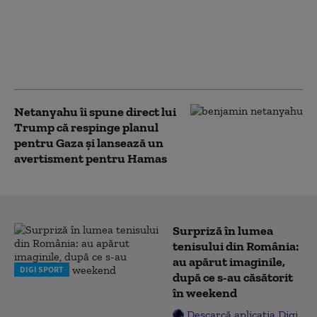
Trump transformă
sala de bal a Casei Albe
în „port de drone”.
Imagini generate cu
inteligența artificială
Netanyahu îi spune direct lui
Trump că respinge planul
pentru Gaza și lansează un
avertisment pentru Hamas
Surpriză în lumea
tenisului din România:
au apărut imaginile,
DIGI SPORT
după ce s-au căsătorit
în weekend
Descarcă aplicația Digi