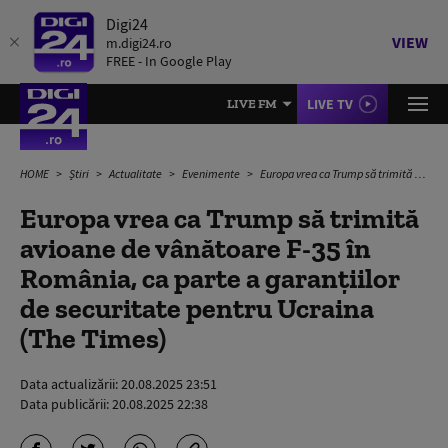
Digi24
VIEW
m.digi24.ro
FREE - In Google Play
LIVE TV
LIVE FM
HOME
Știri
Actualitate
Evenimente
Europa vrea ca Trump să trimită avioane de vânătoare F-35 în România, ca parte a garanțiilor de securitate pentru Ucraina (The Times)
Europa vrea ca Trump să trimită
avioane de vânătoare F-35 în
România, ca parte a garanțiilor
de securitate pentru Ucraina
(The Times)
Data actualizării:
20.08.2025 23:51
Data publicării:
20.08.2025 22:38