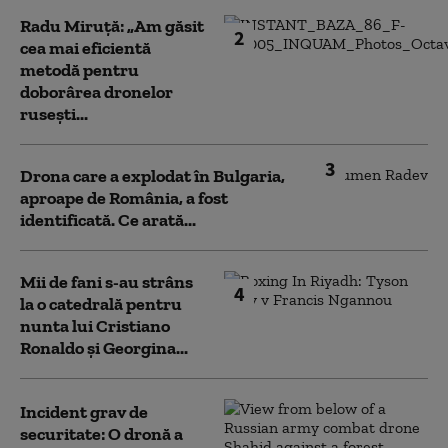
Radu Miruță: „Am găsit
2
cea mai eficientă
metodă pentru
doborârea dronelor
rusești...
3
Drona care a explodat în Bulgaria,
aproape de România, a fost
identificată. Ce arată...
Mii de fani s-au strâns
4
la o catedrală pentru
nunta lui Cristiano
Ronaldo şi Georgina...
Incident grav de
securitate: O dronă a