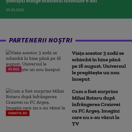
Șomajul atinge maximul ultimilor 6 ani
09.08.2026
PARTENERII NOȘTRI
Viața acestor 3 zodii se
schimbă în bine până
pe 16 august. Universul
PE ROZ
le pregătește un nou
început
Cum a fost surprins
Mihai Rotaru după
înfrângerea Craiovei
cu FC Argeș. Imagini
FANATIK.RO
care nu s-au văzut la
TV