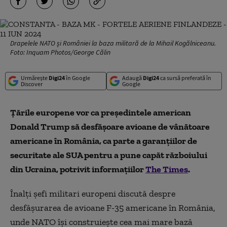
Drapelele NATO și României la baza militară de la Mihail Kogălniceanu.
Foto: Inquam Photos/George Călin
Urmărește
Digi24
în Google
Adaugă
Digi24
ca sursă preferată în
Discover
Google
Ț
ările europene vor ca președintele
american
Donald
Trump să desfășoare avioane de vânătoare
americane în România, ca parte a garanțiilor de
securitate ale SUA pentru a pune capăt războiului
din Ucraina,
potrivit informațiilor
The Times
.
Înalți șefi militari europeni discută despre
desfășurarea de avioane F-35 americane în România,
unde NATO își construiește cea mai mare bază