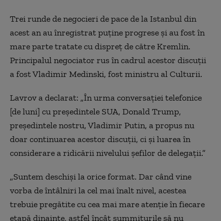
Trei runde de negocieri de pace de la Istanbul din
acest an au înregistrat puține progrese și au fost în
mare parte tratate cu dispreț de către Kremlin.
Principalul negociator rus în cadrul acestor discuții
a fost Vladimir Medinsk
i
, fost ministru al
C
ulturii.
Lavrov a declarat: „În urma conversației telefonice
[de luni] cu președintele SUA, Donald Trump,
președintele nostru, Vladimir Putin, a propus nu
doar continuarea acestor discuții, ci și luarea în
considerare a ridicării nivelului șefilor de delegații.”
„Suntem deschiși la orice format. Dar când vine
vorba de întâlniri la cel mai înalt nivel, acestea
trebuie pregătite cu cea mai mare atenție în fiecare
etapă dinainte, astfel încât summiturile să nu