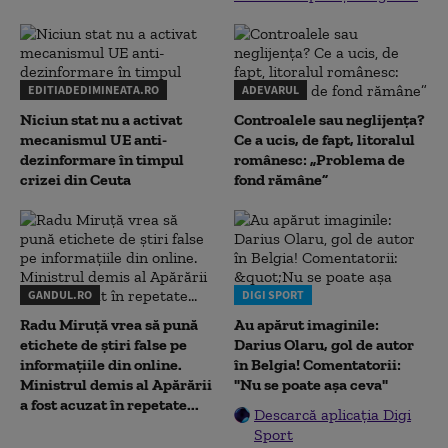
EDITIADEDIMINEATA.RO
ADEVARUL
Niciun stat nu a activat
Controalele sau neglijența?
mecanismul UE anti-
Ce a ucis, de fapt, litoralul
dezinformare în timpul
românesc: „Problema de
crizei din Ceuta
fond rămâne”
GANDUL.RO
DIGI SPORT
Radu Miruţă vrea să pună
Au apărut imaginile:
etichete de știri false pe
Darius Olaru, gol de autor
informațiile din online.
în Belgia! Comentatorii:
Ministrul demis al Apărării
"Nu se poate așa ceva"
a fost acuzat în repetate...
Descarcă aplicația Digi
Sport