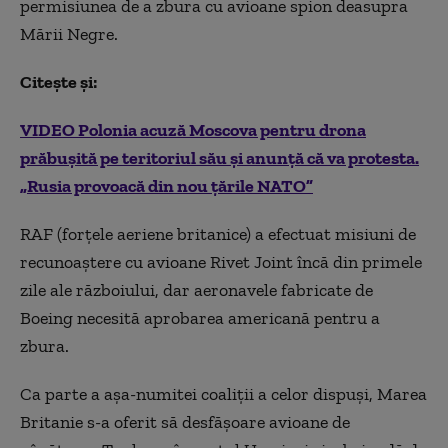
permisiunea de a zbura cu avioane spion deasupra
Mării Negre.
Citește și:
VIDEO Polonia acuză Moscova pentru drona
prăbușită pe teritoriul său și anunță că va protesta.
„Rusia provoacă din nou țările NATO”
RAF
(forțele aeriene britanice)
a efectuat misiuni de
recunoaștere cu avioane Rivet Joint încă din primele
zile ale războiului, dar aeronavele fabricate de
Boeing necesită aprobarea americană pentru a
zbura.
Ca parte a așa-numitei coaliții a celor dispuși, Marea
Britanie s-a oferit să desfășoare avioane de