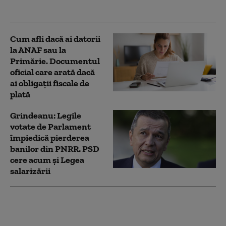
15.000 de euro”
Cum afli dacă ai datorii
la ANAF sau la
Primărie. Documentul
oficial care arată dacă
ai obligații fiscale de
plată
Grindeanu: Legile
votate de Parlament
împiedică pierderea
banilor din PNRR. PSD
cere acum și Legea
salarizării
Tupeul unui primar
PSD după ce a încasat
despăgubiri pentru