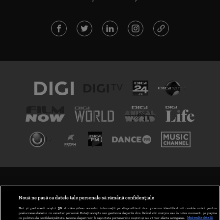
TERMENI ȘI CONDIȚII
POLITICA DE CONFIDENȚIALITATE
Nouă ne pasă ca datele tale personale să rămână confidențiale
Noi și partenerii noștri
30
stocăm și/sau accesăm informații pe dispozitivul dvs., precum identificatorii cookie unici pentru
prelucrarea datelor cu caracter personal. Puteți accepta sau gestiona alegerile dvs. făcând clic mai jos sau în orice moment, pe pagina
ABONARE DIGI TV
cu politica de confidențialitate. Aceste alegeri vor fi raportate partenerilor noștri și nu vă vor afecta navigarea.
Mai multe detalii