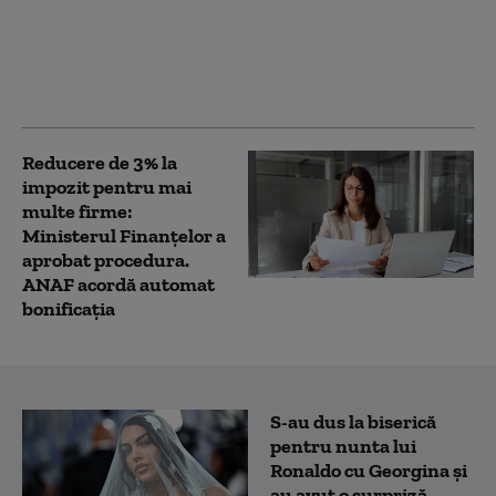
secetă, iar apoi a
vândut recolta: „Dar
am plătit impozit
pentru banii ăia”
Reducere de 3% la
impozit pentru mai
multe firme:
Ministerul Finanțelor a
aprobat procedura.
ANAF acordă automat
bonificația
S-au dus la biserică
pentru nunta lui
Ronaldo cu Georgina și
au avut o surpriză