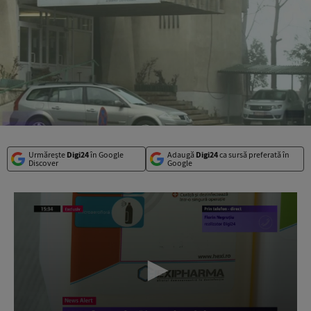
Urmărește
Digi24
în Google
Adaugă
Digi24
ca sursă preferată în
Discover
Google