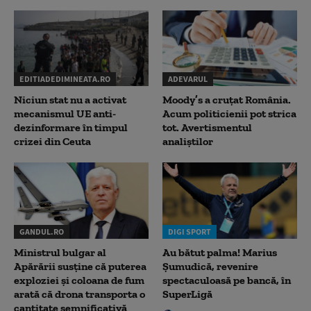
EDITIADEDIMINEATA.RO
ADEVARUL
Niciun stat nu a activat
Moody’s a cruțat România.
mecanismul UE anti-
Acum politicienii pot strica
dezinformare în timpul
tot. Avertismentul
crizei din Ceuta
analiștilor
GANDUL.RO
DIGI SPORT
Ministrul bulgar al
Au bătut palma! Marius
Apărării susține că puterea
Șumudică, revenire
exploziei și coloana de fum
spectaculoasă pe bancă, în
arată că drona transporta o
SuperLigă
cantitate semnificativă