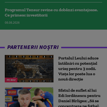
Programul Tezaur revine cu dobânzi avantajoase.
Ce primesc investitorii
08.08.2026
PARTENERII NOȘTRI
Portalul Leului aduce
întâlniri cu potențial
uriaș pentru 3 zodii.
Viața lor poate lua o
nouă direcție
PE ROZ
Sfatul de suflet al lui
Edi Iordănescu pentru
Daniel Bîrligea: „Să se
concentreze pe fotbal,