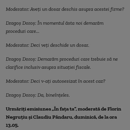
of
19
Moderator: A
veți un dosar deschis asupra acestei firme?
seconds
Dragoș Doroș: În momentul ăsta noi demarăm
proceduri care...
Moderator: Deci veți deschide un dosar.
Dragoș Doroș: Demarăm proceduri care trebuie să ne
clarifice inclusiv asupra situației fiscale.
Moderator: Deci v-ați autosesizat în acest caz?
Dragoș Doroș: Da, bineînțeles.
Urmăriți emisiunea „În fața ta”, moderată de Florin
Negruțiu și Claudiu Pândaru, duminică, de la ora
13.05.