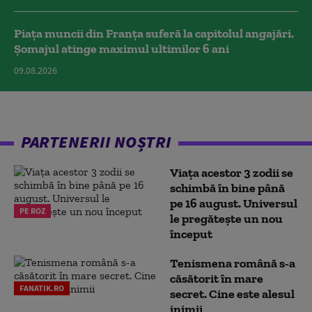
Piața muncii din Franța suferă la capitolul angajări.
Șomajul atinge maximul ultimilor 6 ani
09.08.2026
PARTENERII NOȘTRI
Viața acestor 3 zodii se
schimbă în bine până
pe 16 august. Universul
PE ROZ
le pregătește un nou
început
Tenismena română s-a
căsătorit în mare
FANATIK.RO
secret. Cine este alesul
inimii