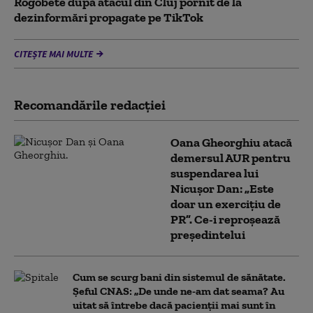
Rogobete după atacul din Cluj pornit de la
dezinformări propagate pe TikTok
CITEȘTE MAI MULTE
Recomandările redacţiei
Oana Gheorghiu atacă
demersul AUR pentru
suspendarea lui
Nicușor Dan: „Este
doar un exercițiu de
PR”. Ce-i reproșează
președintelui
Cum se scurg bani din sistemul de sănătate.
Șeful CNAS: „De unde ne-am dat seama? Au
uitat să întrebe dacă pacienții mai sunt în