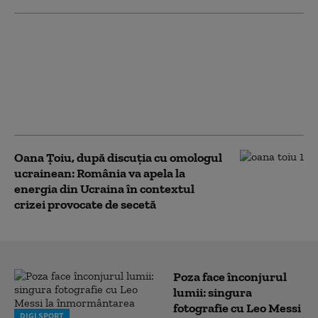
Două nave civile ale unor
companii turcești, atacate
cu drone în Marea
Neagră. Ankara cere
Rusiei și Ucrainei măsuri
urgente
Oana Țoiu, după discuția cu omologul
ucrainean: România va apela la
energia din Ucraina în contextul
crizei provocate de secetă
Poza face înconjurul
lumii: singura
fotografie cu Leo Messi
DIGI SPORT