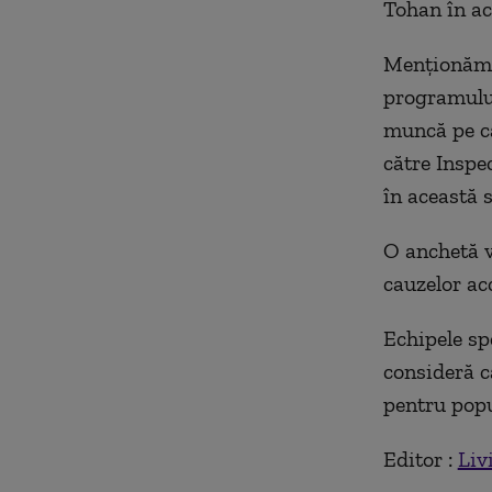
Tohan în a
Menționăm c
programului
muncă pe ca
către Inspe
în această s
O anchetă v
cauzelor ac
Echipele sp
consideră c
pentru
popu
Editor :
Liv