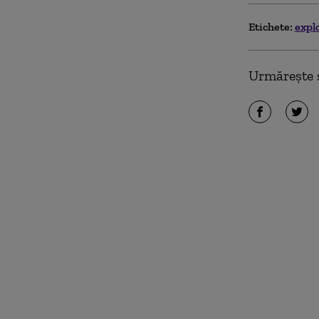
Etichete:
expl
Urmărește ș