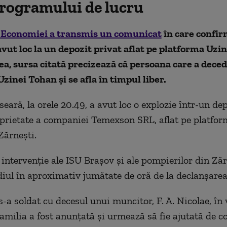
programului de lucru
 Economiei a transmis un comunicat
în care confir
avut loc la un depozit privat aflat pe platforma Uzi
, sursa citată precizează că persoana care a deced
Uzinei Tohan și se afla în timpul liber.
seară, la orele 20.49, a avut loc o explozie într-un de
roprietate a companiei Temexson SRL, aflat pe platfor
Zărnești.
 intervenție ale ISU Brașov și ale pompierilor din Ză
diul în aproximativ jumătate de oră de la declanșarea 
s-a soldat cu decesul unui muncitor, F. A. Nicolae, în
Familia a fost anunțată și urmează să fie ajutată de 