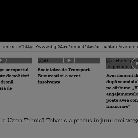
me
 pe aeroportul
Societatea de Transport
Avertisment de
te de polițiști
București și-a cerut
după scandalul
 dronă.
insolvența
pe cărbune: „B
usă de
angajamentel
poate avea con
financiare”
 la Uzina Tehnică Tohan s-a produs în jurul orei 20:50