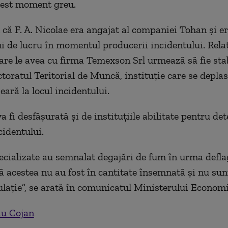
cest moment greu.
ă F. A. Nicolae era angajat al companiei Tohan și er
 de lucru în momentul producerii incidentului. Relaț
re le avea cu firma Temexson Srl urmează să fie stab
ctoratul Teritorial de Muncă, instituție care se depla
eară la locul incidentului.
a fi desfășurată și de instituțiile abilitate pentru d
cidentului.
ecializate au semnalat degajări de fum în urma deflag
ă acestea nu au fost în cantitate însemnată și nu sun
lație”, se arată în comunicatul Ministerului Economi
iu Cojan