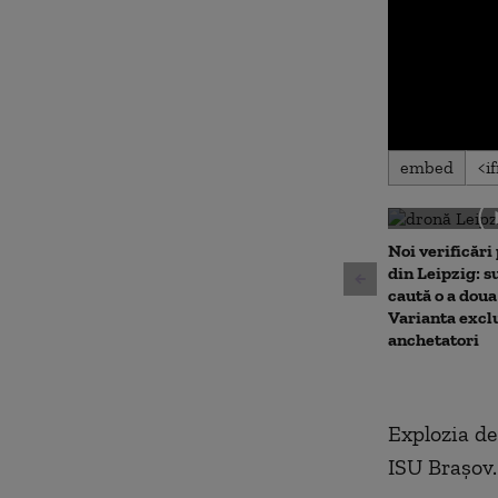
0
embed
seconds
of
0
seconds
Volu
90%
Noi verificări
din Leipzig: su
caută o a doua
Varianta excl
anchetatori
Explozia de
ISU Brașov.