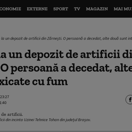
CONOMIE
EXTERNE
SPORT
TV
MAGAZIN
MAI MU
 la un depozit de artificii din Zărnești. O persoană a decedat, alte două sunt i
a un depozit de artificii d
 O persoană a decedat, alt
xicate cu fum
 23:27
1:40
ficii din incinta Uzinei Tehnice Tohan din județul Brașov.