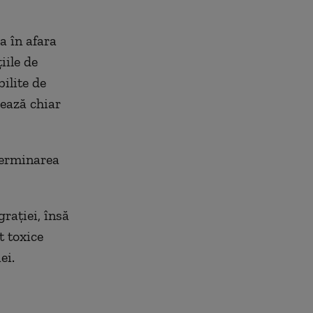
a în afara
iile de
ilite de
sează chiar
eterminarea
rației, însă
t toxice
ei.