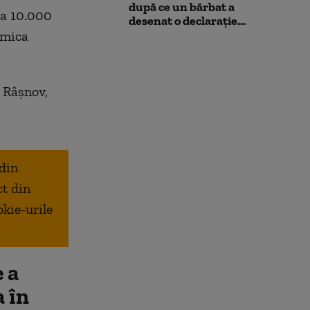
după ce un bărbat a
ra 10.000
desenat o declarație...
imica
ă Râșnov,
 din
ct din
okie-urile
 a
a în