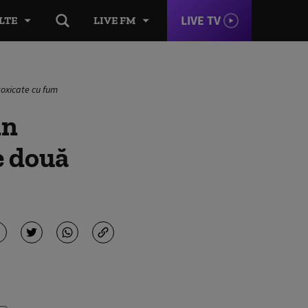
LIVE TV
LTE
LIVE FM
ntoxicate cu fum
in
e două