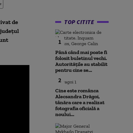
e
TOP CITITE
ivat de
 județul
sunt
1
Până când mai poate fi
folosit buletinul vechi.
Autoritățile au stabilit
pentru cine se...
2
Cine este românca
Alecsandra Drăgoi,
tânăra care a realizat
fotografia oficială a
noului...