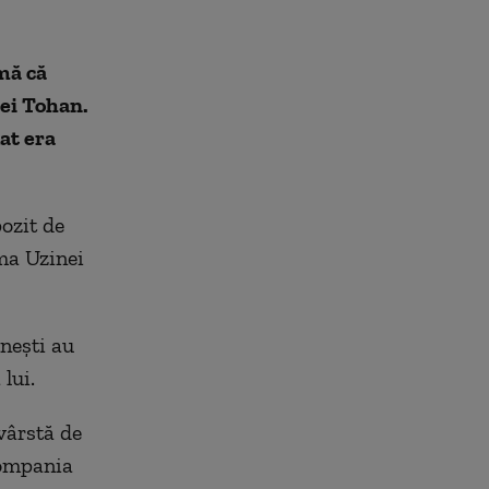
mă că
nei Tohan.
at era
pozit de
ma Uzinei
rnești au
lui.
 vârstă de
compania