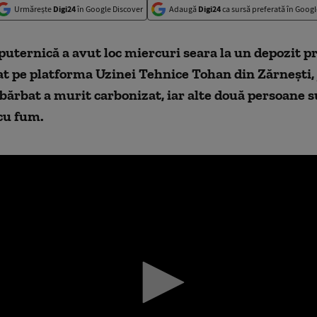
Urmărește
Digi24
în Google Discover
Adaugă
Digi24
ca sursă preferată în Googl
puternică a avut loc miercuri seara la un depozit pr
flat pe platforma Uzinei Tehnice Tohan din Zărnești,
bărbat a murit carbonizat, iar alte două persoane 
cu fum.