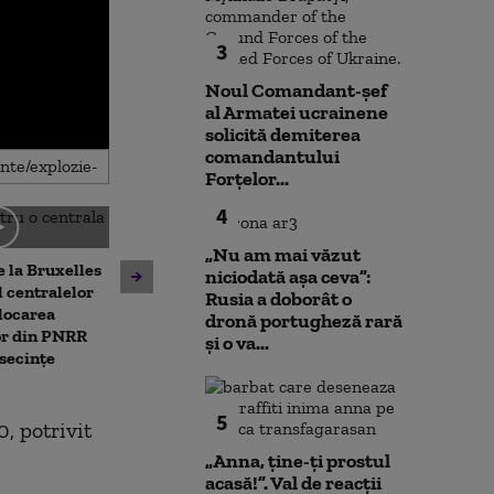
3
Noul Comandant-șef
al Armatei ucrainene
solicită demiterea
comandantului
Forțelor...
4
Noua lege a integrității
„Nu am mai văzut
 la Bruxelles
deschide calea spre
niciodată așa ceva”:
Unitatea 2 de 
 centralelor
parteneriatul civil. ACCEPT:
Rusia a doborât o
ar putea fi opr
locarea
Nu poți impune obligații
dronă portugheză rară
Dunărea contin
or din PNRR
fără să oferi și drepturi
și o va...
Ce spune direc
secințe
centralei
5
, potrivit
„Anna, ţine-ţi prostul
acasă!”. Val de reacții