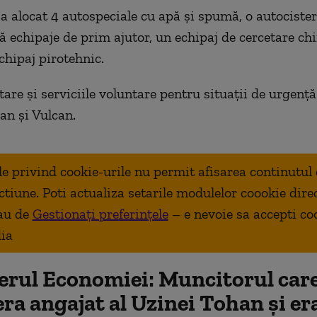
a alocat 4 autospeciale cu apă și spumă, o autociste
ouă echipaje de prim ajutor, un echipaj de cercetare ch
hipaj pirotehnic.
tare și serviciile voluntare pentru situații de urgenț
an și Vulcan.
ale privind cookie-urile nu permit afisarea continutul
ctiune. Poti actualiza setarile modulelor coookie dire
au de
Gestionați preferințele
– e nevoie sa accepti co
ia
erul Economiei: Muncitorul care
ra angajat al Uzinei Tohan și er