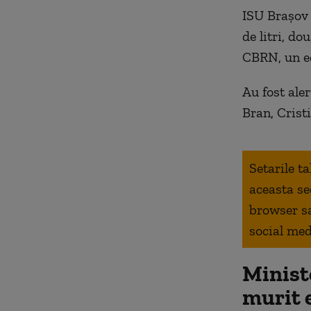
ISU Brașov 
de litri, d
CBRN, un ec
Au fost aler
Bran, Cristi
Setarile t
aceasta se
browser s
social med
Minist
murit e