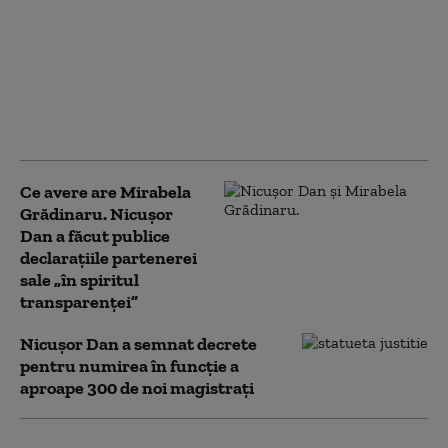
20 august decizia
definitivă în procesul
cu Guvernul pentru
plata restanțelor
salariale ale
magistraților
Ce avere are Mirabela
Grădinaru. Nicușor
Dan a făcut publice
declarațiile partenerei
sale „în spiritul
transparenței”
Nicușor Dan a semnat decrete
pentru numirea în funcție a
aproape 300 de noi magistrați