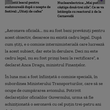
prezintă leacul pentru
Nuclearelectrica: „Mai putem
mahmureală după o noapte de
câștiga două-trei zile”. Ce se va
festival: „Uitați de cafea”
întâmpla cu reactorul 2 de la
Cernavodă
„
Aeronava oficială... nu au fost bani prevăzuți pentru
acest obiectiv, deoarece nu există cadru legal. După
cum știți, e o comisie internimisterială care lucrează
la acest subiect, dar este în derulare. Deci nu este
cadru legal, nu au fost prinși bani la rectificare”, a
declarat Anca Dragu, ministrul Finanţelor.
În luna mai a fost înfiinţată o comisie specială, în
subordinea Ministerului Transporturilor, care să se
ocupe de cumpărarea avionului. Potrivit
declaraţiilor oficialilor Guvernului, urma să fie
achiziţionată o aeronavă cu cel puţin trei-patru ani