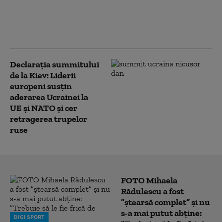
Nicușor Dan, mesaj de Ziua Aviației
Române: „Modernizarea Forțelor
Aeriene reprezintă o prioritate
strategică”
Declarația summitului
de la Kiev: Liderii
europeni susțin
aderarea Ucrainei la
UE și NATO și cer
retragerea trupelor
ruse
FOTO Mihaela
Rădulescu a fost
”ștearsă complet” și nu
s-a mai putut abține:
DIGI SPORT