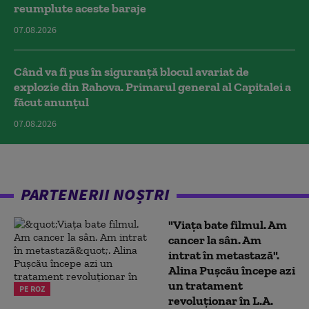
reumplute aceste baraje
07.08.2026
Când va fi pus în siguranță blocul avariat de
explozie din Rahova. Primarul general al Capitalei a
făcut anunțul
07.08.2026
PARTENERII NOȘTRI
"Viața bate filmul. Am
cancer la sân. Am
intrat în metastază".
Alina Pușcău începe azi
un tratament
PE ROZ
revoluționar în L.A.