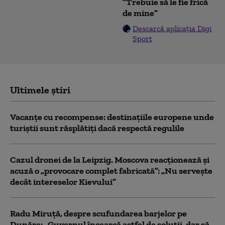
”Trebuie să le fie frică
de mine”
Descarcă aplicația Digi
Sport
Ultimele știri
Vacanțe cu recompense: destinațiile europene unde
turiștii sunt răsplătiți dacă respectă regulile
Cazul dronei de la Leipzig. Moscova reacționează și
acuză o „provocare complet fabricată”: „Nu serveşte
decât intereselor Kievului”
Radu Miruță, despre scufundarea barjelor pe
Dunăre: „Guvernul încearcă astfel de soluții, dar să