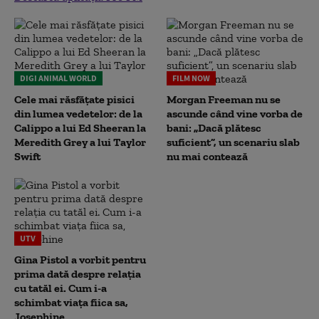
DIGI ANIMAL WORLD
FILM NOW
Cele mai răsfățate pisici
Morgan Freeman nu se
din lumea vedetelor: de la
ascunde când vine vorba de
Calippo a lui Ed Sheeran la
bani: „Dacă plătesc
Meredith Grey a lui Taylor
suficient”, un scenariu slab
Swift
nu mai contează
UTV
Gina Pistol a vorbit pentru
prima dată despre relația
cu tatăl ei. Cum i-a
schimbat viața fiica sa,
Josephine