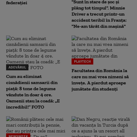
"Sunt în stare de șoc și
federației
plâng tot timpul". Minnie
Driver a trecut printr-un
accident teribil în Franța:
"Ne-am târât din mașină"
PLAYTECH
ADEVĂRUL
Facultatea din România la
Cum au eliminat
care nu mai vrea nimeni să
cisnădienii samsarii din
înveţe. A pierdut aproape
piață: 8 tone de legume
jumătate din studenţi
vândute în doar 4 ore.
Oamenii stau la coadă: „E
incredibil!” FOTO
NEWSWEEK