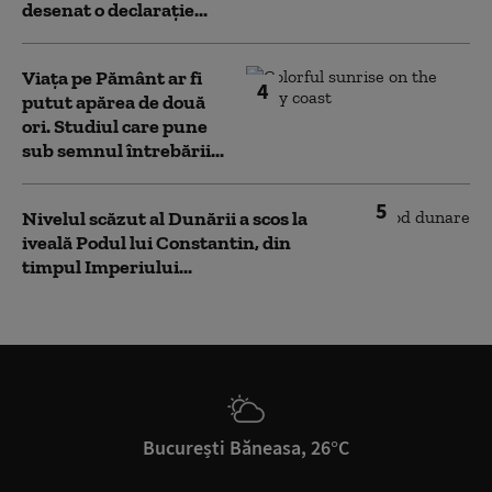
desenat o declarație...
Viața pe Pământ ar fi
4
putut apărea de două
ori. Studiul care pune
sub semnul întrebării...
5
Nivelul scăzut al Dunării a scos la
iveală Podul lui Constantin, din
timpul Imperiului...
București Băneasa, 26°C