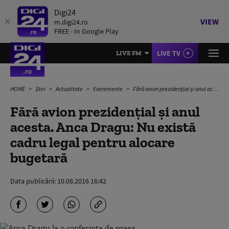
Digi24
VIEW
m.digi24.ro
FREE - In Google Play
LIVE TV
LIVE FM
HOME
Știri
Actualitate
Evenimente
Fără avion prezidențial și anul acesta. Anca Dragu: Nu există cadru legal pentru alocare bugetară
Fără avion prezidențial și anul
acesta. Anca Dragu: Nu există
cadru legal pentru alocare
bugetară
Data publicării:
10.08.2016 16:42