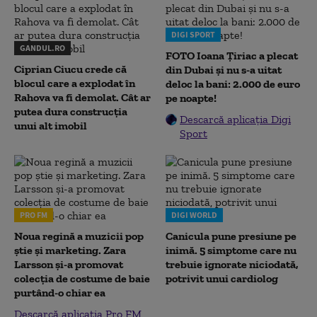
DIGI SPORT
GANDUL.RO
FOTO Ioana Țiriac a plecat
Ciprian Ciucu crede că
din Dubai și nu s-a uitat
blocul care a explodat în
deloc la bani: 2.000 de euro
Rahova va fi demolat. Cât ar
pe noapte!
putea dura construcția
Descarcă aplicația Digi
unui alt imobil
Sport
PRO FM
DIGI WORLD
Noua regină a muzicii pop
Canicula pune presiune pe
știe și marketing. Zara
inimă. 5 simptome care nu
Larsson și-a promovat
trebuie ignorate niciodată,
colecția de costume de baie
potrivit unui cardiolog
purtând-o chiar ea
Descarcă aplicația Pro FM