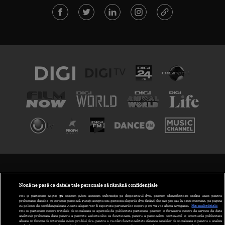
TERMENI ȘI CONDIȚII
POLITICA DE CONFIDENȚIALITATE
Nouă ne pasă ca datele tale personale să rămână confidențiale
Noi și partenerii noștri
30
stocăm și/sau accesăm informații pe dispozitivul dvs., precum identificatorii cookie unici pentru
prelucrarea datelor cu caracter personal. Puteți accepta sau gestiona alegerile dvs. făcând clic mai jos sau în orice moment, pe pagina
ABONARE DIGI TV
cu politica de confidențialitate. Aceste alegeri vor fi raportate partenerilor noștri și nu vă vor afecta navigarea.
Mai multe detalii
Noi si partenerii nostri (retelele de socializare si agentiile de publicitate partenere, precum si furnizorii nostri de servicii de date
analitice) prelucram date pentru a permite website-ului sa functioneze, pentru a personaliza continutul si anunturile publicitare
GESTIONAȚI PREFERINȚELE
afisate in functie de interesele si/sau profilul dvs., pentru a va oferi functionalitati aferente retelelor de socializare si pentru a analiza