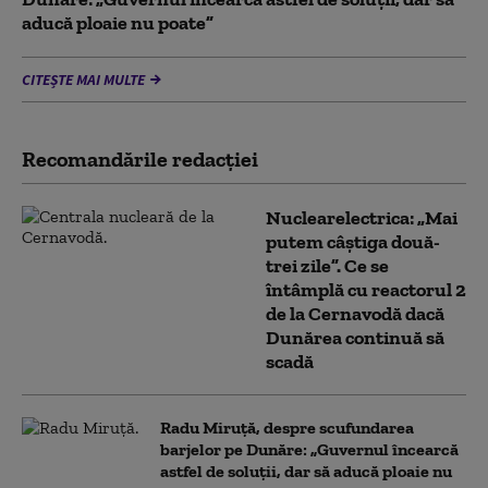
aducă ploaie nu poate”
CITEȘTE MAI MULTE
Recomandările redacţiei
Nuclearelectrica: „Mai
putem câștiga două-
trei zile”. Ce se
întâmplă cu reactorul 2
de la Cernavodă dacă
Dunărea continuă să
scadă
Radu Miruță, despre scufundarea
barjelor pe Dunăre: „Guvernul încearcă
astfel de soluții, dar să aducă ploaie nu