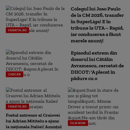
Colegul lui Joao Paulo
de la CM 2026, transfer
în SuperLiga! E în
tribune la UTA – Rapid,
FANATIK.RO
iar conducerea a făcut
marele anunț!
Episodul extrem din
dosarul lui Cătălin
Avramescu, cercetat de
DIICOT: 'A plecat în
CANCAN
pădure cu o
FANATIK.RO
Fostul antrenor al Craiovei
lui Adrian Mititelu a ajuns
FILM NOW
la naționala Italiei! Anunțul