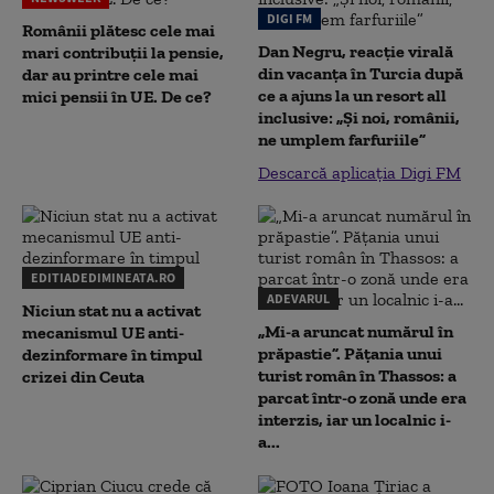
DIGI FM
Românii plătesc cele mai
Dan Negru, reacție virală
mari contribuții la pensie,
din vacanța în Turcia după
dar au printre cele mai
ce a ajuns la un resort all
mici pensii în UE. De ce?
inclusive: „Și noi, românii,
ne umplem farfuriile”
Descarcă aplicația Digi FM
EDITIADEDIMINEATA.RO
ADEVARUL
Niciun stat nu a activat
„Mi-a aruncat numărul în
mecanismul UE anti-
prăpastie”. Pățania unui
dezinformare în timpul
turist român în Thassos: a
crizei din Ceuta
parcat într-o zonă unde era
interzis, iar un localnic i-
a...