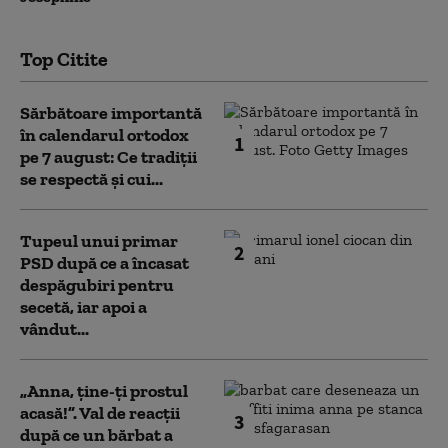
Top Citite
Sărbătoare importantă
în calendarul ortodox
1
pe 7 august: Ce tradiții
se respectă și cui...
Tupeul unui primar
2
PSD după ce a încasat
despăgubiri pentru
secetă, iar apoi a
vândut...
„Anna, ţine-ţi prostul
acasă!”. Val de reacții
3
după ce un bărbat a