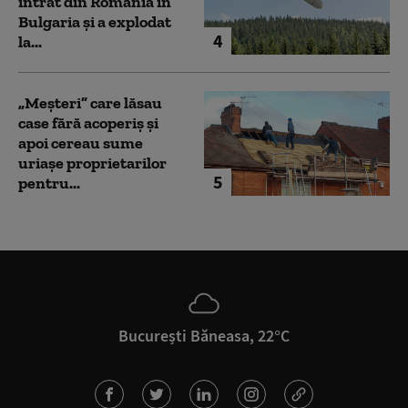
intrat din România în
Bulgaria şi a explodat
4
la...
„Meșteri” care lăsau
case fără acoperiș și
apoi cereau sume
uriașe proprietarilor
5
pentru...
București Băneasa, 22°C