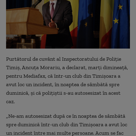
Purtătorul de cuvânt al Inspectoratului de Poliţie
Timiş, Ancuţa Morariu, a declarat, marţi dimineaţă,
pentru Mediafax, că într-un club din Timişoara a
avut loc un incident, în noaptea de sâmbătă spre
duminică, şi că poliţiştii s-au autosesizat în acest
caz.
„Ne-am autosesizat după ce în noaptea de sâmbătă
spre duminică într-un club din Timişoara a avut loc
un incident între mai multe persoane. Acum se fac