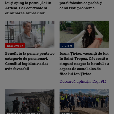
lei și ajung la peste 5 lei în
pot fi folosite ca probă și
Ardeal. Cer controale și
când riști probleme
eliminarea samsarilor
NEWSWEEK
DIGI FM
Beneficiu la pensie pentru o
Ioana Țiriac, vacanță de lux
categorie de pensionari.
în Saint-Tropez. Cât costă o
Consiliul legislativ a dat
singură noapte la hotelul cu
aviz favorabil
aspect de castel ales de
fiica lui Ion Țiriac
Descarcă aplicația Digi FM