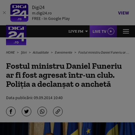
Digi24
VIEW
m.digi24.ro
FREE - In Google Play
LIVE TV
LIVE FM
HOME
Știri
Actualitate
Evenimente
Fostul ministru Daniel Funeriu ar fi fost agresat într-un club. Poliţia a declanşat o anchetă
Fostul ministru Daniel Funeriu
ar fi fost agresat într-un club.
Poliţia a declanşat o anchetă
Data publicării:
09.09.2014 10:40