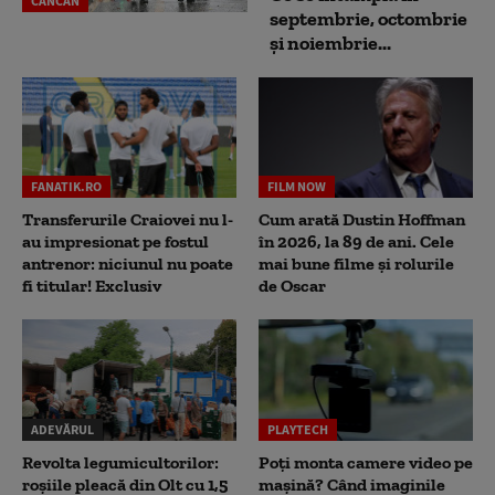
CANCAN
septembrie, octombrie
și noiembrie...
FANATIK.RO
FILM NOW
Transferurile Craiovei nu l-
Cum arată Dustin Hoffman
au impresionat pe fostul
în 2026, la 89 de ani. Cele
antrenor: niciunul nu poate
mai bune filme și rolurile
fi titular! Exclusiv
de Oscar
ADEVĂRUL
PLAYTECH
Revolta legumicultorilor:
Poți monta camere video pe
roșiile pleacă din Olt cu 1,5
mașină? Când imaginile