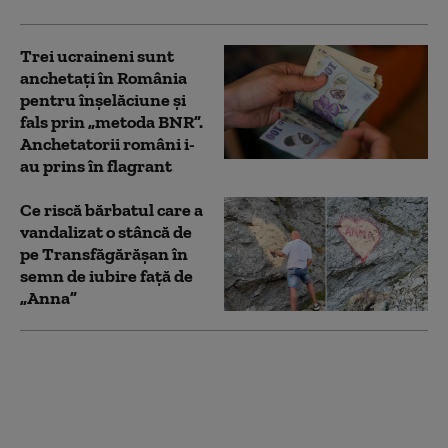
Trei ucraineni sunt
anchetaţi în România
pentru înşelăciune și
fals prin „metoda BNR”.
Anchetatorii români i-
au prins în flagrant
Ce riscă bărbatul care a
vandalizat o stâncă de
pe Transfăgărășan în
semn de iubire față de
„Anna”
O pensionară a fost
păcălită să scoată
50.000 de lei din cont.
Cel care i-a luat banii se