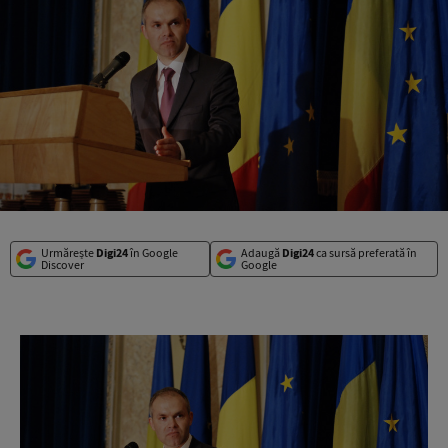
Urmărește
Digi24
în Google
Adaugă
Digi24
ca sursă preferată în
Discover
Google