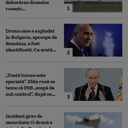
doborârea dronelor
1
rusești...
Drona care a explodat
în Bulgaria, aproape de
România, a fost
identificată. Ce arată...
2
„Toată lumea este
speriată”. Elita rusă se
teme că FSB „scapă de
sub control”, după ce...
3
Incident grav de
securitate: O dronă a