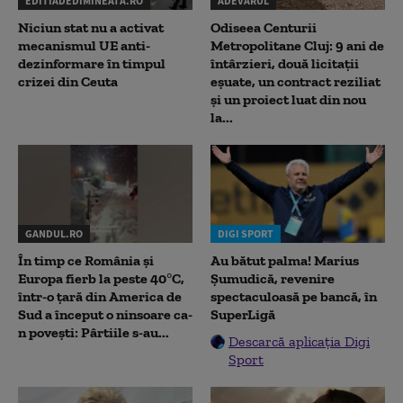
EDITIADEDIMINEATA.RO
ADEVARUL
Niciun stat nu a activat
Odiseea Centurii
mecanismul UE anti-
Metropolitane Cluj: 9 ani de
dezinformare în timpul
întârzieri, două licitații
crizei din Ceuta
eșuate, un contract reziliat
și un proiect luat din nou
la...
GANDUL.RO
DIGI SPORT
În timp ce România și
Au bătut palma! Marius
Europa fierb la peste 40°C,
Șumudică, revenire
într-o țară din America de
spectaculoasă pe bancă, în
Sud a început o ninsoare ca-
SuperLigă
n povești: Pârtiile s-au...
Descarcă aplicația Digi
Sport