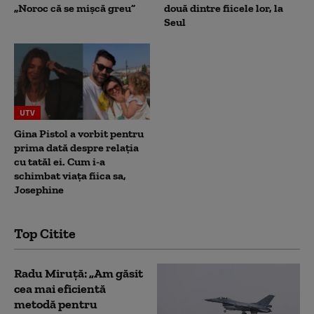
„Noroc că se mișcă greu”
două dintre fiicele lor, la
Seul
UTV
Gina Pistol a vorbit pentru
prima dată despre relația
cu tatăl ei. Cum i-a
schimbat viața fiica sa,
Josephine
Top Citite
Radu Miruță: „Am găsit
cea mai eficientă
metodă pentru