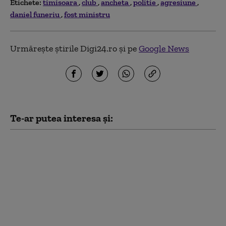
Etichete:
timisoara
club
ancheta
politie
agresiune
daniel funeriu
fost ministru
Urmărește știrile Digi24.ro și pe
Google News
Te-ar putea interesa și:
Imagini scandaloase:
Echipajul unei
ambulanțe care
transporta o fetiță de
un an a oprit să
cumpere pepeni și
legume. DSU
anchetează