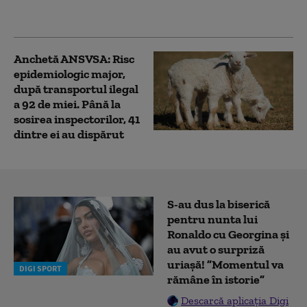
dădea drept „curier” al
unei bănci
Anchetă ANSVSA: Risc
epidemiologic major,
după transportul ilegal
a 92 de miei. Până la
sosirea inspectorilor, 41
dintre ei au dispărut
S-au dus la biserică
pentru nunta lui
Ronaldo cu Georgina și
au avut o surpriză
uriașă! ”Momentul va
DIGI SPORT
rămâne în istorie”
Descarcă aplicația Digi