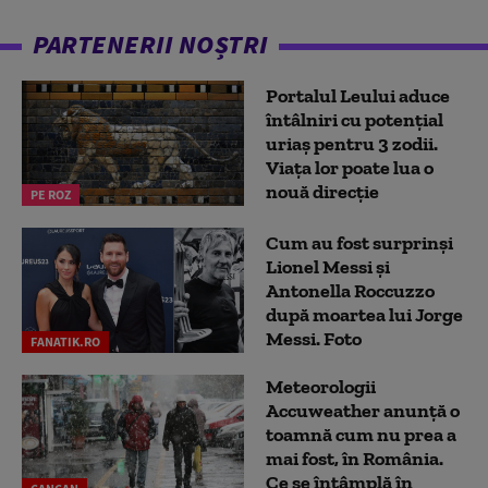
PARTENERII NOȘTRI
Portalul Leului aduce
întâlniri cu potențial
uriaș pentru 3 zodii.
Viața lor poate lua o
nouă direcție
PE ROZ
Cum au fost surprinși
Lionel Messi și
Antonella Roccuzzo
după moartea lui Jorge
Messi. Foto
FANATIK.RO
Meteorologii
Accuweather anunță o
toamnă cum nu prea a
mai fost, în România.
Ce se întâmplă în