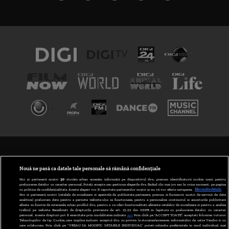
TERMENI ȘI CONDIȚII
POLITICA DE CONFIDENȚIALITATE
Nouă ne pasă ca datele tale personale să rămână confidențiale
Noi și partenerii noștri
30
stocăm și/sau accesăm informații pe dispozitivul dvs., precum identificatorii cookie unici pentru
prelucrarea datelor cu caracter personal. Puteți accepta sau gestiona alegerile dvs. făcând clic mai jos sau în orice moment, pe pagina
ABONARE DIGI TV
cu politica de confidențialitate. Aceste alegeri vor fi raportate partenerilor noștri și nu vă vor afecta navigarea.
Mai multe detalii
Noi si partenerii nostri (retelele de socializare si agentiile de publicitate partenere, precum si furnizorii nostri de servicii de date
analitice) prelucram date pentru a permite website-ului sa functioneze, pentru a personaliza continutul si anunturile publicitare
GESTIONAȚI PREFERINȚELE
afisate in functie de interesele si/sau profilul dvs., pentru a va oferi functionalitati aferente retelelor de socializare si pentru a analiza
traficul pe website. Beneficiati de drepturile prevazute de art. 15-22 din GDPR in legatura cu prelucrarea datelor cu caracter
personal. Aceste drepturi pot fi exercitate prin modalitatea indicata
aici
. Prin click pe “ACCEPT TOATE”, acceptati folosirea tuturor
CODUL DIGI24
Tehnologiilor de tip Cookie, care implica inclusiv acceptul dvs. cu privire la stocarea/accesarea informatiilor de catre Vendor-ii cu
care colaboram. Prin click pe “VREAU SA MODIFIC SETARILE INDIVIDUAL” puteti schimba preferintele in mod individual, mai