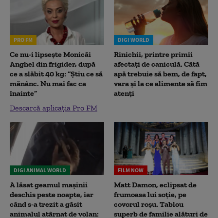
PRO FM
DIGI WORLD
Ce nu-i lipsește Monicăi
Rinichii, printre primii
Anghel din frigider, după
afectați de caniculă. Câtă
ce a slăbit 40 kg: “Știu ce să
apă trebuie să bem, de fapt,
mănânc. Nu mai fac ca
vara și la ce alimente să fim
înainte”
atenți
Descarcă aplicația Pro FM
DIGI ANIMAL WORLD
FILM NOW
A lăsat geamul mașinii
Matt Damon, eclipsat de
deschis peste noapte, iar
frumoasa lui soție, pe
când s-a trezit a găsit
covorul roșu. Tablou
animalul atârnat de volan:
superb de familie alături de