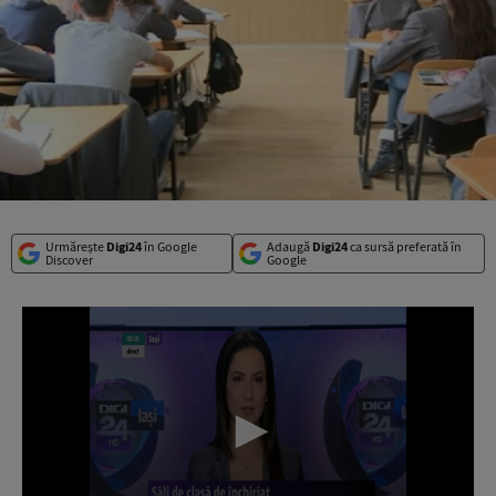
Urmărește
Digi24
în Google
Adaugă
Digi24
ca sursă preferată în
Discover
Google