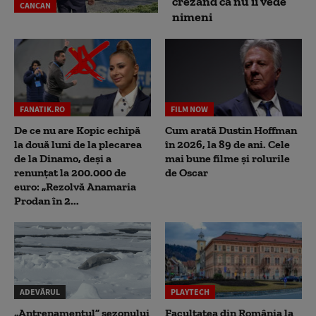
crezând că nu îi vede
CANCAN
nimeni
FANATIK.RO
FILM NOW
De ce nu are Kopic echipă
Cum arată Dustin Hoffman
la două luni de la plecarea
în 2026, la 89 de ani. Cele
de la Dinamo, deși a
mai bune filme și rolurile
renunțat la 200.000 de
de Oscar
euro: „Rezolvă Anamaria
Prodan în 2...
ADEVĂRUL
PLAYTECH
„Antrenamentul” sezonului
Facultatea din România la