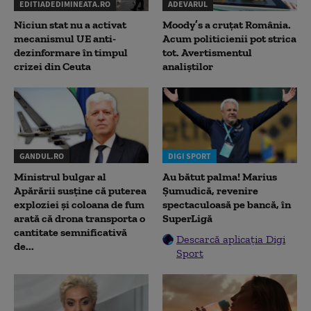
EDITIADEDIMINEATA.RO
ADEVARUL
Niciun stat nu a activat
Moody’s a cruțat România.
mecanismul UE anti-
Acum politicienii pot strica
dezinformare în timpul
tot. Avertismentul
crizei din Ceuta
analiștilor
GANDUL.RO
DIGI SPORT
Ministrul bulgar al
Au bătut palma! Marius
Apărării susține că puterea
Șumudică, revenire
exploziei și coloana de fum
spectaculoasă pe bancă, în
arată că drona transporta o
SuperLigă
cantitate semnificativă
Descarcă aplicația Digi
de...
Sport