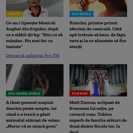
PRO FM
DIGI WORLD
Ce nu-i lipsește Monicăi
Rinichii, printre primii
Anghel din frigider, după
afectați de caniculă. Câtă
ce a slăbit 40 kg: “Știu ce să
apă trebuie să bem, de fapt,
mănânc. Nu mai fac ca
vara și la ce alimente să fim
înainte”
atenți
Descarcă aplicația Pro FM
DIGI ANIMAL WORLD
FILM NOW
A lăsat geamul mașinii
Matt Damon, eclipsat de
deschis peste noapte, iar
frumoasa lui soție, pe
când s-a trezit a găsit
covorul roșu. Tablou
animalul atârnat de volan:
superb de familie alături de
„Noroc că se mișcă greu”
două dintre fiicele lor, la
Seul