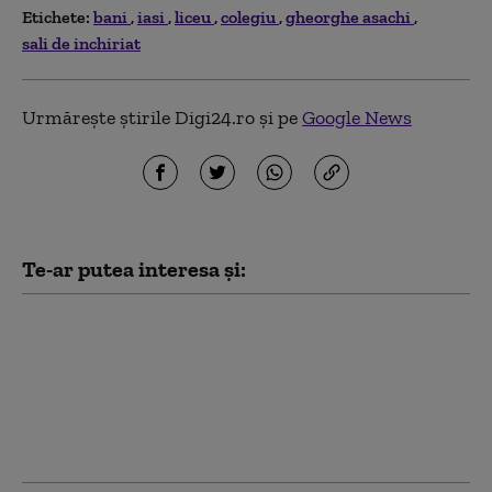
Etichete:
bani
iasi
liceu
colegiu
gheorghe asachi
sali de inchiriat
Urmărește știrile Digi24.ro și pe
Google News
Te-ar putea interesa și:
Dan Motreanu, reacție
după menținerea
ratingului de țară: „Nu
putem reveni la iluzia
că există bani fără
limită”