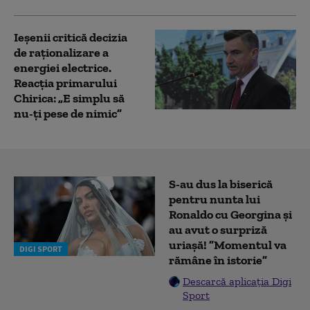
Ieșenii critică decizia
de raționalizare a
energiei electrice.
Reacția primarului
Chirica: „E simplu să
nu-ţi pese de nimic”
S-au dus la biserică
pentru nunta lui
Ronaldo cu Georgina și
au avut o surpriză
uriașă! ”Momentul va
DIGI SPORT
rămâne în istorie”
Descarcă aplicația Digi
Sport