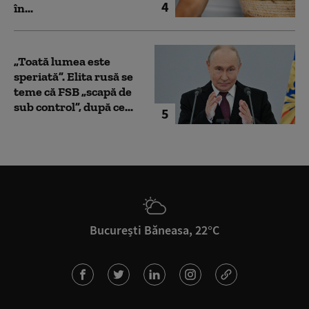
4
în...
„Toată lumea este
speriată”. Elita rusă se
teme că FSB „scapă de
sub control”, după ce...
5
București Băneasa, 22°C