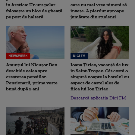
în Arctica: Un urs polar
care nu mai vrea nimeni să
folosește un bloc de gheață
înveţe. A pierdut aproape
pe post de halteră
jumătate din studenţi
NEWSWEEK
DIGI FM
Anunțul lui Nicușor Dan
Ioana Țiriac, vacanță de lux
deschide calea spre
în Saint-Tropez. Cât costă o
creșterea pensiilor.
singură noapte la hotelul cu
Pensionarii, prima veste
aspect de castel ales de
bună după 2 ani
fiica lui Ion Țiriac
Descarcă aplicația Digi FM