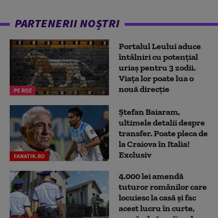
PARTENERII NOȘTRI
Portalul Leului aduce
întâlniri cu potențial
uriaș pentru 3 zodii.
Viața lor poate lua o
nouă direcție
PE ROZ
Ștefan Baiaram,
ultimele detalii despre
transfer. Poate pleca de
la Craiova în Italia!
Exclusiv
FANATIK.RO
4.000 lei amendă
tuturor românilor care
locuiesc la casă și fac
acest lucru în curte,