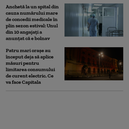
Anchetă la un spital din
cauza numărului mare
de concedii medicale în
plin sezon estival: Unul
din 10 angajați a
anunțat că e bolnav
Patru mari orașe au
început deja să aplice
măsuri pentru
limitarea consumului
de curent electric. Ce
va face Capitala
Un băiat de 12 ani din
Iași a fugit de acasă cu
căruţa tatălui său. El
este căutat de poliție