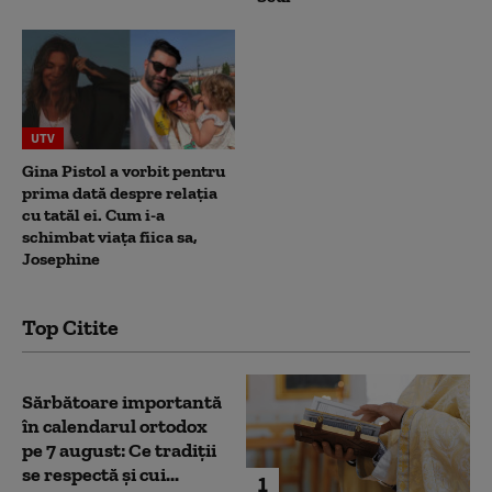
UTV
Gina Pistol a vorbit pentru
prima dată despre relația
cu tatăl ei. Cum i-a
schimbat viața fiica sa,
Josephine
Top Citite
Sărbătoare importantă
în calendarul ortodox
pe 7 august: Ce tradiții
se respectă și cui...
1