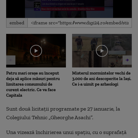
0
embed
seconds
of
40
seconds
Patru mari orașe au început
Misterul mormintelor vechi de
deja să aplice măsuri pentru
3.000 de ani descoperite la Iași.
limitarea consumului de
Ce i-a uimit pe arheologi
curent electric. Ce va face
Capitala
Sunt două licitaţii programate pe 27 ianuarie, la
Colegiului Tehnic „Gheorghe Asachi”.
Una vizează închirierea unui spaţiu, cu o suprafaţă