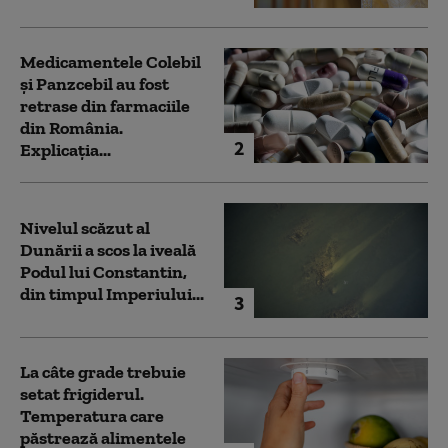
Medicamentele Colebil
și Panzcebil au fost
retrase din farmaciile
din România.
2
Explicația...
Nivelul scăzut al
Dunării a scos la iveală
Podul lui Constantin,
din timpul Imperiului...
3
La câte grade trebuie
setat frigiderul.
Temperatura care
păstrează alimentele