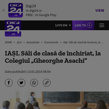
Digi24
VIEW
m.digi24.ro
FREE - In Google Play
LIVE TV
LIVE FM
HOME
Știri
Actualitate
Evenimente
IAȘI. Săli de clasă de închiriat, la Colegiul „Gheorghe Asachi”
IAȘI. Săli de clasă de închiriat, la
Colegiul „Gheorghe Asachi”
Data publicării:
13.01.2014 08:54