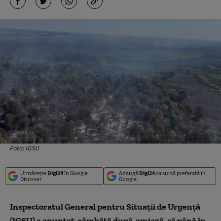
Foto: IGSU
Urmărește
Digi24
în Google
Adaugă
Digi24
ca sursă preferată în
Discover
Google
Inspectoratul General pentru Situaţii de Urgenţă
(IGSU) a anunţat, sâmbătă după-amiază, că până în