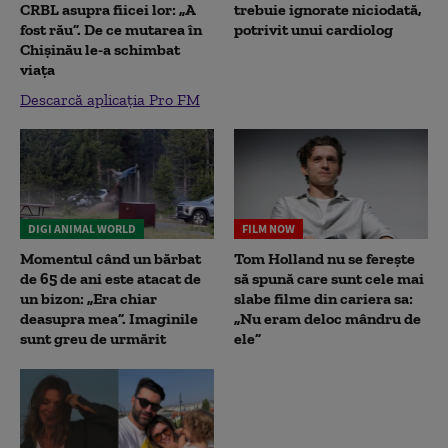
CRBL asupra fiicei lor: „A
trebuie ignorate niciodată,
fost rău”. De ce mutarea în
potrivit unui cardiolog
Chișinău le-a schimbat
viața
Descarcă aplicația Pro FM
DIGI ANIMAL WORLD
FILM NOW
Momentul când un bărbat
Tom Holland nu se ferește
de 65 de ani este atacat de
să spună care sunt cele mai
un bizon: „Era chiar
slabe filme din cariera sa:
deasupra mea”. Imaginile
„Nu eram deloc mândru de
sunt greu de urmărit
ele”