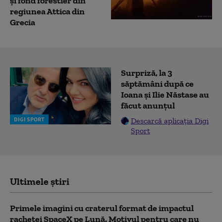
şi fond forestier din
regiunea Attica din
Grecia
Surpriză, la 3
săptămâni după ce
Ioana și Ilie Năstase au
făcut anunțul
DIGI SPORT
Descarcă aplicația Digi
Sport
Ultimele știri
Primele imagini cu craterul format de impactul
rachetei SpaceX pe Lună. Motivul pentru care nu