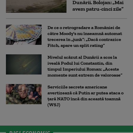
Dunării. Bolojan: „Mai
avem patru-cinci zile”
De ce o retrogradare a României de
către Moody's nu înseamnă automat
trecerea în „junk”: „Dacă contrazice
Fitch, apare un split rating”
Nivelul scăzut al Dunării a scos la
iveală Podul lui Constantin, din
timpul Imperiului Roman: „Aceste
momente sunt extrem de valoroase”
Serviciile secrete americane
avertizează că Putin ar putea ataca o
țară NATO încă din această toamnă
(WSJ)
DIGI ECONOMIC