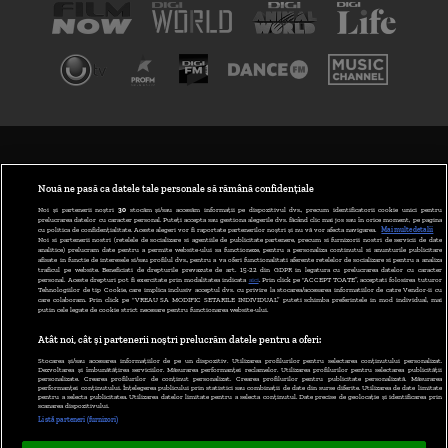
TERMENI ȘI CONDIȚII
POLITICA DE CONFIDENȚIALITATE
Nouă ne pasă ca datele tale personale să rămână confidențiale
Noi și partenerii noștri
30
stocăm și/sau accesăm informații pe dispozitivul dvs., precum identificatorii cookie unici pentru
prelucrarea datelor cu caracter personal. Puteți accepta sau gestiona alegerile dvs. făcând clic mai jos sau în orice moment, pe pagina
ABONARE DIGI TV
cu politica de confidențialitate. Aceste alegeri vor fi raportate partenerilor noștri și nu vă vor afecta navigarea.
Mai multe detalii
Noi si partenerii nostri (retelele de socializare si agentiile de publicitate partenere, precum si furnizorii nostri de servicii de date
analitice) prelucram date pentru a permite website-ului sa functioneze, pentru a personaliza continutul si anunturile publicitare
GESTIONAȚI PREFERINȚELE
afisate in functie de interesele si/sau profilul dvs., pentru a va oferi functionalitati aferente retelelor de socializare si pentru a analiza
traficul pe website. Beneficiati de drepturile prevazute de art. 15-22 din GDPR in legatura cu prelucrarea datelor cu caracter
personal. Aceste drepturi pot fi exercitate prin modalitatea indicata
aici
. Prin click pe “ACCEPT TOATE”, acceptati folosirea tuturor
CODUL DIGI24
Tehnologiilor de tip Cookie, care implica inclusiv acceptul dvs. cu privire la stocarea/accesarea informatiilor de catre Vendor-ii cu
care colaboram. Prin click pe “VREAU SA MODIFIC SETARILE INDIVIDUAL” puteti schimba preferintele in mod individual, mai
putin cele legate de cookie strict necesare pentru functionarea website-ului.
CAMERE WEB
Atât noi, cât și partenerii noștri prelucrăm datele pentru a oferi:
CONTACT/INFO
Stocarea și/sau accesarea informațiilor de pe un dispozitiv. Utilizarea profilurilor pentru selectarea conținutului personalizat.
Dezvoltarea și îmbunătățirea serviciilor. Măsurarea performanței reclamelor. Utilizarea profilurilor pentru selectarea publicității
personalizate. Crearea profilurilor de conținut personalizat. Crearea profilurilor pentru publicitate personalizată. Măsurarea
performanței conținutului. Înțelegerea publicului prin statistici sau combinații de date din surse diferite. Utilizarea de date limitate
pentru a selecta publicitatea. Utilizarea datelor limitate pentru a selecta conținutul. Date precise de geolocație și identificarea prin
VERSIUNE DESKTOP
scanarea dispozitivului.
Listă parteneri (furnizori)