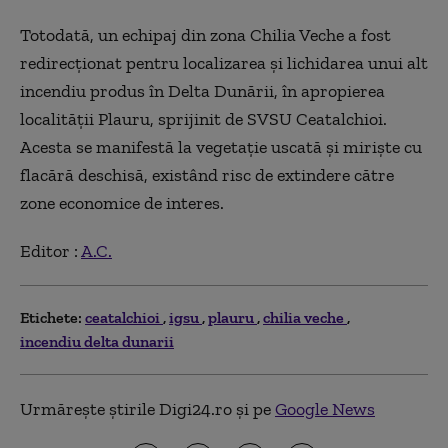
Totodată, un echipaj din zona Chilia Veche a fost
redirecţionat pentru localizarea şi lichidarea unui alt
incendiu produs în Delta Dunării, în apropierea
localităţii Plauru, sprijinit de SVSU Ceatalchioi.
Acesta se manifestă la vegetaţie uscată şi mirişte cu
flacără deschisă, existând risc de extindere către
zone economice de interes.
Editor :
A.C.
Etichete:
ceatalchioi
igsu
plauru
chilia veche
incendiu delta dunarii
Urmărește știrile Digi24.ro și pe
Google News