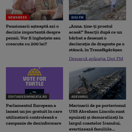
NEWSWEEK
DIGI FM
Pensionarii așteaptă azi o
„Anna, ţine-ţi prostul
decizie importantă despre
acasă!" Reacţii după ce un
pensii. Vor fi înghețate sau
bărbat a desenat o
crescute cu 200 lei?
declaraţie de dragoste pe o
stâncă, în Transfăgărăşan
Descarcă aplicația Digi FM
EDITIADEDIMINEATA.RO
ADEVARUL
Parlamentul European a
Marinarii de pe portavionul
lansat un joc gratuit în care
USS Abraham Lincoln sunt
utilizatorii controlează o
epuizați și demoralizați în
campanie de dezinformare
largul coastelor Iranului,
avertizează familiile...