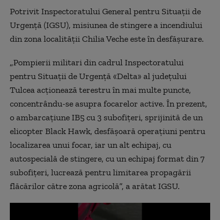
Potrivit Inspectoratului General pentru Situaţii de
Urgenţă (IGSU), misiunea de stingere a incendiului
din zona localităţii Chilia Veche este în desfăşurare.
„Pompierii militari din cadrul Inspectoratului
pentru Situaţii de Urgenţă «Delta» al judeţului
Tulcea acţionează terestru în mai multe puncte,
concentrându-se asupra focarelor active. În prezent,
o ambarcaţiune IB5 cu 3 subofiţeri, sprijinită de un
elicopter Black Hawk, desfăşoară operaţiuni pentru
localizarea unui focar, iar un alt echipaj, cu
autospecială de stingere, cu un echipaj format din 7
subofiţeri, lucrează pentru limitarea propagării
flăcărilor către zona agricolă”, a arătat IGSU.