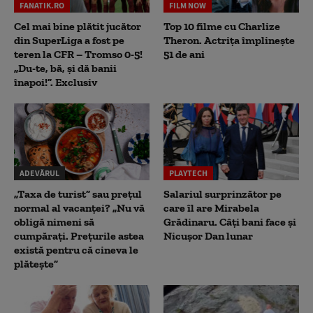
FANATIK.RO
FILM NOW
Cel mai bine plătit jucător
Top 10 filme cu Charlize
din SuperLiga a fost pe
Theron. Actrița împlinește
teren la CFR – Tromso 0-5!
51 de ani
„Du-te, bă, și dă banii
înapoi!”. Exclusiv
ADEVĂRUL
PLAYTECH
„Taxa de turist” sau prețul
Salariul surprinzător pe
normal al vacanței? „Nu vă
care îl are Mirabela
obligă nimeni să
Grădinaru. Câţi bani face şi
cumpărați. Prețurile astea
Nicuşor Dan lunar
există pentru că cineva le
plătește”