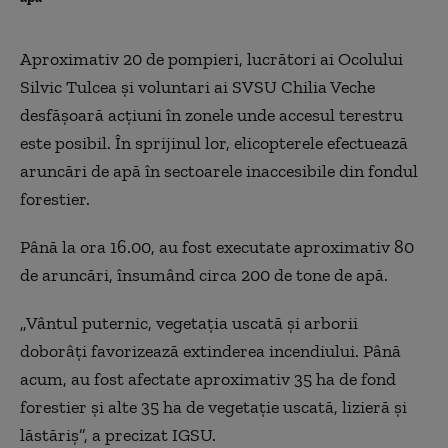
Aproximativ 20 de pompieri, lucrători ai Ocolului
Silvic Tulcea şi voluntari ai SVSU Chilia Veche
desfăşoară acţiuni în zonele unde accesul terestru
este posibil. În sprijinul lor, elicopterele efectuează
aruncări de apă în sectoarele inaccesibile din fondul
forestier.
Până la ora 16.00, au fost executate aproximativ 80
de aruncări, însumând circa 200 de tone de apă.
„Vântul puternic, vegetaţia uscată şi arborii
doborâţi favorizează extinderea incendiului. Până
acum, au fost afectate aproximativ 35 ha de fond
forestier şi alte 35 ha de vegetaţie uscată, lizieră şi
lăstăriş”, a precizat IGSU.