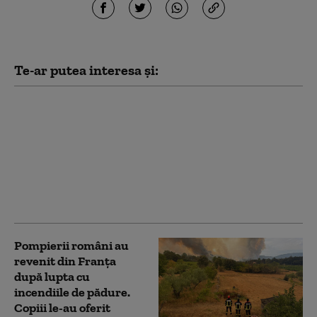
Te-ar putea interesa și:
Intervenție
neobișnuită a
pompierilor. O cățea și
cei șapte pui ai ei,
salvați dintr-un șanț
înainte de a fi îngropați
de vii
Pompierii români au
revenit din Franța
după lupta cu
incendiile de pădure.
Copiii le-au oferit