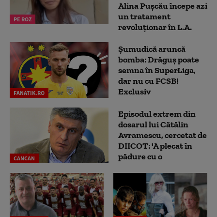
Alina Pușcău începe azi
un tratament
PE ROZ
revoluționar în L.A.
Șumudică aruncă
bomba: Drăguș poate
semna în SuperLiga,
dar nu cu FCSB!
Exclusiv
FANATIK.RO
Episodul extrem din
dosarul lui Cătălin
Avramescu, cercetat de
DIICOT: 'A plecat în
pădure cu o
CANCAN