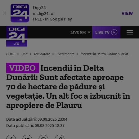
Digi24
VIEW
m.digi24.ro
FREE - In Google Play
LIVE TV
LIVE FM
HOME
Știri
Actualitate
Evenimente
Incendii în Delta Dunării: Sunt afectate aproape 70 de hectare de pădure şi vegetaţie. Un alt foc a izbucnit în apropiere de Plauru
VIDEO
Incendii în Delta
Dunării: Sunt afectate aproape
70 de hectare de pădure şi
vegetaţie. Un alt foc a izbucnit în
apropiere de Plauru
Data actualizării:
09.08.2025 23:04
Data publicării:
09.08.2025 18:37