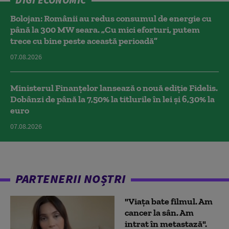
Bolojan: Românii au redus consumul de energie cu
până la 300 MW seara. „Cu mici eforturi, putem
trece cu bine peste această perioadă”
07.08.2026
Ministerul Finanțelor lansează o nouă ediție Fidelis.
Dobânzi de până la 7,50% la titlurile în lei și 6,30% la
euro
07.08.2026
PARTENERII NOȘTRI
"Viața bate filmul. Am
cancer la sân. Am
intrat în metastază".