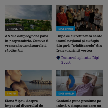
GANDUL.RO
DIGI SPORT
ANM a dat prognoza până
După ce au refuzat să cânte
în 7 septembrie. Cum va fi
imnul naţional şi au fugit
vremea în următoarele 4
din ţară, "trădătoarele" din
săptămâni
Iran au primit vestea
Descarcă aplicația Digi
Sport
PRO FM
DIGI WORLD
Elena Vîșcu, despre
Canicula pune presiune pe
impactul divorțului de
inimă. 5 simptome care nu