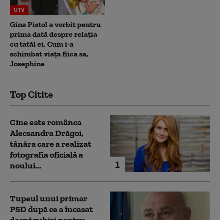
UTV
Gina Pistol a vorbit pentru
prima dată despre relația
cu tatăl ei. Cum i-a
schimbat viața fiica sa,
Josephine
Top Citite
Cine este românca
Alecsandra Drăgoi,
tânăra care a realizat
fotografia oficială a
1
noului...
Tupeul unui primar
PSD după ce a încasat
despăgubiri pentru