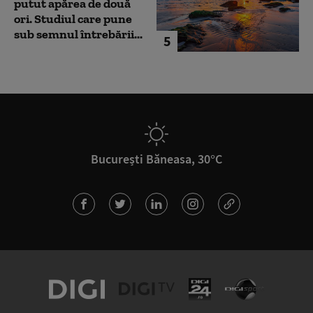
putut apărea de două
ori. Studiul care pune
sub semnul întrebării...
5
București Băneasa, 30°C