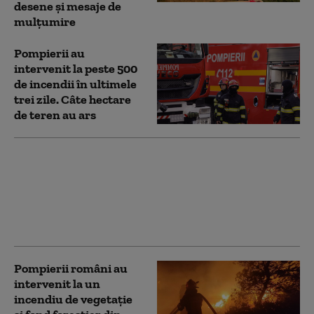
desene și mesaje de
mulțumire
Pompierii au
intervenit la peste 500
de incendii în ultimele
trei zile. Câte hectare
de teren au ars
IGSU, după ciocnirea a
două elicoptere:
România nu are nicio
aeronavă dislocată în
Grecia şi niciun pilot
Pompierii români au
intervenit la un
incendiu de vegetaţie