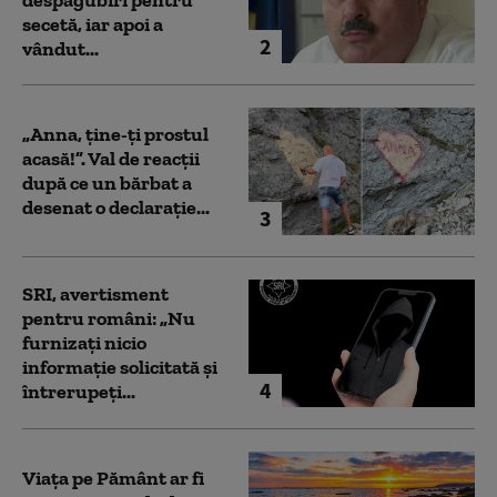
secetă, iar apoi a
2
vândut...
„Anna, ţine-ţi prostul
acasă!”. Val de reacții
după ce un bărbat a
desenat o declarație...
3
SRI, avertisment
pentru români: „Nu
furnizați nicio
informație solicitată și
4
întrerupeți...
Viața pe Pământ ar fi