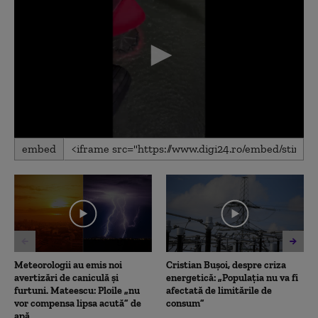
0
embed
seconds
of
50
seconds
Meteorologii au emis noi
Cristian Bușoi, despre criza
avertizări de caniculă și
energetică: „Populația nu va fi
furtuni. Mateescu: Ploile „nu
afectată de limitările de
vor compensa lipsa acută” de
consum”
apă