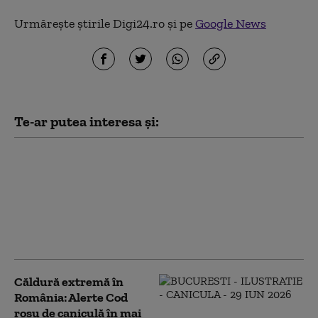
Urmărește știrile Digi24.ro și pe
Google News
Te-ar putea interesa și:
Iulie 2026 a fost cea
mai caldă lună
înregistrată vreodată
în Franța de la
începutul
măsurătorilor, în 1900
Căldură extremă în
România: Alerte Cod
roşu de caniculă în mai