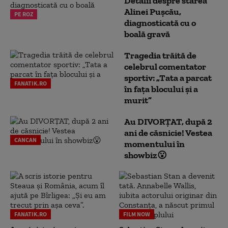
Detalii despre starea
Alinei Pușcău,
PE ROZ
diagnosticată cu o
boală gravă
Tragedia trăită de
celebrul comentator
sportiv: „Tata a parcat
FANATIK.RO
în fața blocului și a
murit”
Au DIVORȚAT, după 2
ani de căsnicie! Vestea
CANCAN
momentului în
showbiz😮
FANATIK.RO
FILM NOW