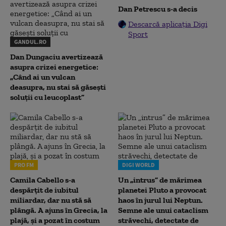
Dan Petrescu s-a decis
Descarcă aplicația Digi
Sport
GANDUL.RO
Dan Dungaciu avertizează
asupra crizei energetice:
„Când ai un vulcan
deasupra, nu stai să găsești
soluții cu leucoplast”
PRO FM
DIGI WORLD
Camila Cabello s-a
Un „intrus” de mărimea
despărțit de iubitul
planetei Pluto a provocat
miliardar, dar nu stă să
haos în jurul lui Neptun.
plângă. A ajuns în Grecia, la
Semne ale unui cataclism
plajă, și a pozat în costum
străvechi, detectate de