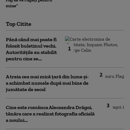
mine”
Top Citite
Până când mai poate fi
folosit buletinul vechi.
1
Autoritățile au stabilit
pentru cine se...
2
A treia cea mai mică țară din lume și-
a schimbat numele după mai bine de
jumătate de secol
3
Cine este românca Alecsandra Drăgoi,
tânăra care a realizat fotografia oficială
a noului...