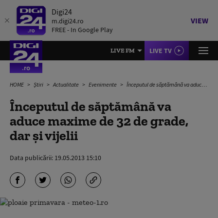
Digi24
VIEW
m.digi24.ro
FREE - In Google Play
LIVE TV
LIVE FM
HOME
Știri
Actualitate
Evenimente
Începutul de săptămână va aduce maxime de 32 de grade, dar şi vijelii
Începutul de săptămână va
aduce maxime de 32 de grade,
dar şi vijelii
Data publicării:
19.05.2013 15:10