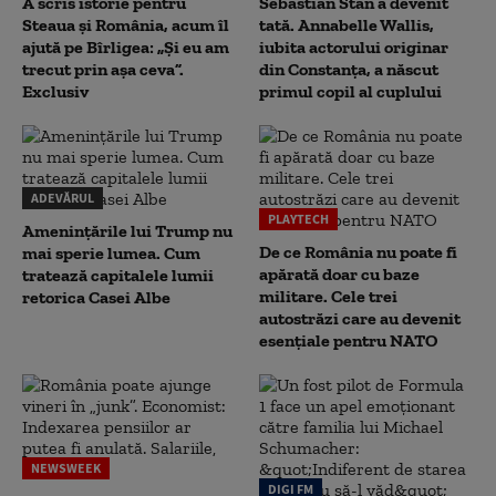
A scris istorie pentru
Sebastian Stan a devenit
Steaua și România, acum îl
tată. Annabelle Wallis,
ajută pe Bîrligea: „Și eu am
iubita actorului originar
trecut prin așa ceva”.
din Constanța, a născut
Exclusiv
primul copil al cuplului
ADEVĂRUL
PLAYTECH
Amenințările lui Trump nu
De ce România nu poate fi
mai sperie lumea. Cum
apărată doar cu baze
tratează capitalele lumii
militare. Cele trei
retorica Casei Albe
autostrăzi care au devenit
esențiale pentru NATO
NEWSWEEK
DIGI FM