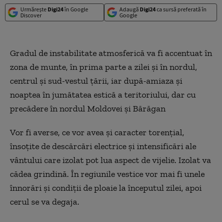
Urmărește
Digi24
în Google
Adaugă
Digi24
ca sursă preferată în
Discover
Google
Gradul de instabilitate atmosferică va fi accentuat în
zona de munte, în prima parte a zilei şi în nordul,
centrul şi sud-vestul ţării, iar după-amiaza şi
noaptea în jumătatea estică a teritoriului, dar cu
precădere în nordul Moldovei şi Bărăgan
Vor fi averse, ce vor avea şi caracter torenţial,
însoţite de descărcări electrice şi intensificări ale
vântului care izolat pot lua aspect de vijelie. Izolat va
cădea grindină. În regiunile vestice vor mai fi unele
înnorări şi condiţii de ploaie la începutul zilei, apoi
cerul se va degaja.