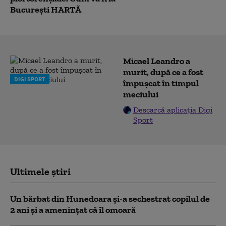
București HARTĂ
Micael Leandro a
murit, după ce a fost
DIGI SPORT
împușcat în timpul
meciului
Descarcă aplicația Digi
Sport
Ultimele știri
Un bărbat din Hunedoara și-a sechestrat copilul de
2 ani și a amenințat că îl omoară