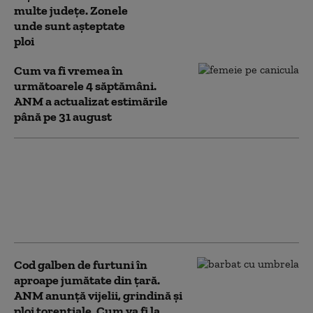
multe judeţe. Zonele
unde sunt așteptate
ploi
Cum va fi vremea în
următoarele 4 săptămâni.
ANM a actualizat estimările
până pe 31 august
România, sub un val
intens de căldură. Cod
roșu de temperaturi
extreme, cu maxime de
până la 41 de grade
Cod galben de furtuni în
aproape jumătate din ţară.
ANM anunță vijelii, grindină și
ploi torențiale. Cum va fi la