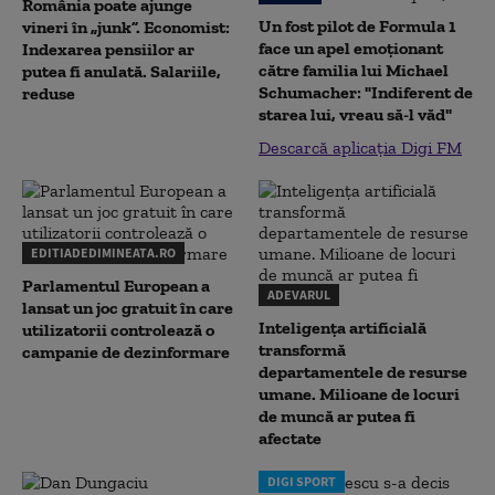
România poate ajunge
Un fost pilot de Formula 1
vineri în „junk”. Economist:
face un apel emoționant
Indexarea pensiilor ar
către familia lui Michael
putea fi anulată. Salariile,
Schumacher: "Indiferent de
reduse
starea lui, vreau să-l văd"
Descarcă aplicația Digi FM
EDITIADEDIMINEATA.RO
Parlamentul European a
ADEVARUL
lansat un joc gratuit în care
Inteligența artificială
utilizatorii controlează o
transformă
campanie de dezinformare
departamentele de resurse
umane. Milioane de locuri
de muncă ar putea fi
afectate
DIGI SPORT