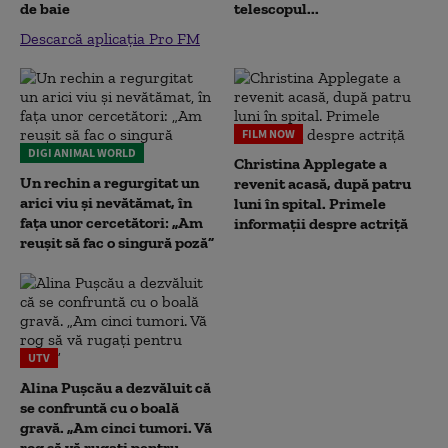
de baie
telescopul...
Descarcă aplicația Pro FM
FILM NOW
DIGI ANIMAL WORLD
Christina Applegate a
Un rechin a regurgitat un
revenit acasă, după patru
arici viu și nevătămat, în
luni în spital. Primele
fața unor cercetători: „Am
informații despre actriță
reușit să fac o singură poză”
UTV
Alina Pușcău a dezvăluit că
se confruntă cu o boală
gravă. „Am cinci tumori. Vă
rog să vă rugați pentru