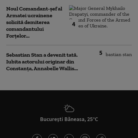
Noul Comandant-șef al
Armatei ucrainene
solicită demiterea
4
comandantului
Forțelor...
5
Sebastian Stan a devenit tată.
Iubita actorului originar din
Constanța, Annabelle Wallis...
București Băneasa, 25°C