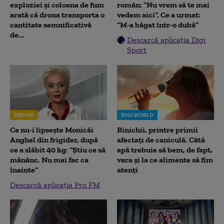
exploziei și coloana de fum
român: ”Nu vrem să te mai
arată că drona transporta o
vedem aici”. Ce a urmat:
cantitate semnificativă
”M-a băgat într-o dubă”
de...
Descarcă aplicația Digi
Sport
PRO FM
DIGI WORLD
Ce nu-i lipsește Monicăi
Rinichii, printre primii
Anghel din frigider, după
afectați de caniculă. Câtă
ce a slăbit 40 kg: “Știu ce să
apă trebuie să bem, de fapt,
mănânc. Nu mai fac ca
vara și la ce alimente să fim
înainte”
atenți
Descarcă aplicația Pro FM