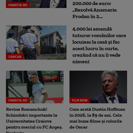
200.000 de euro:
FANATIK.RO
„Rezolvă Anamaria
Prodan în 2...
4.000 lei amendă
tuturor românilor care
locuiesc la casă și fac
acest lucru în curte,
crezând că nu îi vede
CANCAN
nimeni
FANATIK.RO
FILM NOW
Revine Romanchuk!
Cum arată Dustin Hoffman
Schimbări importante la
în 2026, la 89 de ani. Cele
Universitatea Craiova
mai bune filme și rolurile
pentru meciul cu FC Argeş.
de Oscar
Exclusiv