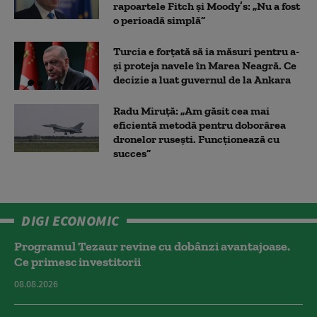
rapoartele Fitch și Moody’s: „Nu a fost
o perioadă simplă”
Turcia e forțată să ia măsuri pentru a-
și proteja navele în Marea Neagră. Ce
decizie a luat guvernul de la Ankara
Radu Miruță: „Am găsit cea mai
eficientă metodă pentru doborârea
dronelor rusești. Funcționează cu
succes”
DIGI ECONOMIC
Programul Tezaur revine cu dobânzi avantajoase.
Ce primesc investitorii
08.08.2026