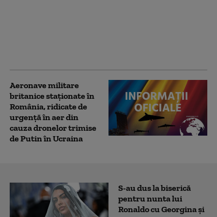
Polonia îşi schimbă
radical protocoalele de
urgență și alertare a
populaţiei după
recenta incursiune a
unei rachete ruseşti
Aeronave militare
britanice staționate în
România, ridicate de
urgență în aer din
cauza dronelor trimise
de Putin în Ucraina
S-au dus la biserică
pentru nunta lui
Ronaldo cu Georgina și