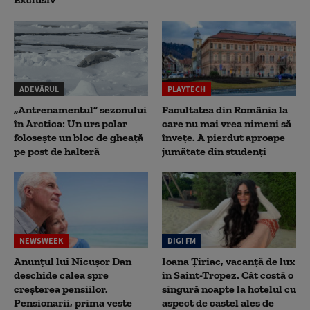
ADEVĂRUL
PLAYTECH
„Antrenamentul” sezonului
Facultatea din România la
în Arctica: Un urs polar
care nu mai vrea nimeni să
folosește un bloc de gheață
înveţe. A pierdut aproape
pe post de halteră
jumătate din studenţi
NEWSWEEK
DIGI FM
Anunțul lui Nicușor Dan
Ioana Țiriac, vacanță de lux
deschide calea spre
în Saint-Tropez. Cât costă o
creșterea pensiilor.
singură noapte la hotelul cu
Pensionarii, prima veste
aspect de castel ales de