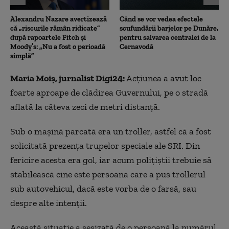
Alexandru Nazare avertizează
Când se vor vedea efectele
că „riscurile rămân ridicate”
scufundării barjelor pe Dunăre,
după rapoartele Fitch și
pentru salvarea centralei de la
Moody’s: „Nu a fost o perioadă
Cernavodă
simplă”
Maria Moiş, jurnalist Digi24:
Acțiunea a avut loc
foarte aproape de clădirea Guvernului, pe o stradă
aflată la câteva zeci de metri distanță.
Sub o mașină parcată era un troller, astfel că a fost
solicitată prezența trupelor speciale ale SRI. Din
fericire acesta era gol, iar acum polițiștii trebuie să
stabilească cine este persoana care a pus trollerul
sub autovehicul, dacă este vorba de o farsă, sau
despre alte intenții.
Această situație a sesizată de o persoană la numărul