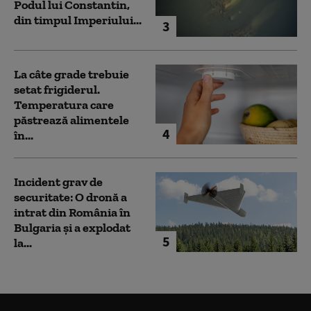
Podul lui Constantin,
din timpul Imperiului...
3
La câte grade trebuie
setat frigiderul.
Temperatura care
păstrează alimentele
4
în...
Incident grav de
securitate: O dronă a
intrat din România în
Bulgaria şi a explodat
5
la...