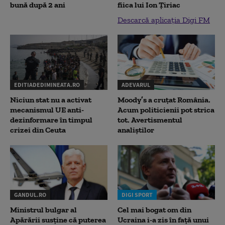
bună după 2 ani
fiica lui Ion Țiriac
Descarcă aplicația Digi FM
EDITIADEDIMINEATA.RO
ADEVARUL
Niciun stat nu a activat
Moody’s a cruțat România.
mecanismul UE anti-
Acum politicienii pot strica
dezinformare în timpul
tot. Avertismentul
crizei din Ceuta
analiștilor
GANDUL.RO
DIGI SPORT
Ministrul bulgar al
Cel mai bogat om din
Apărării susține că puterea
Ucraina i-a zis în față unui