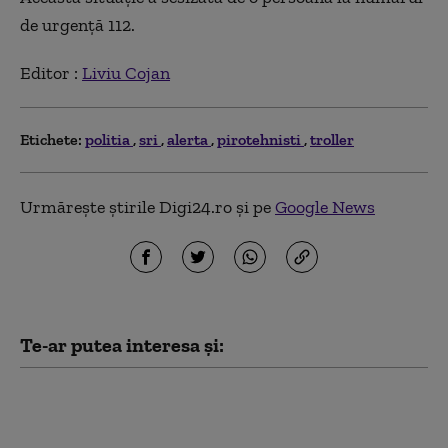
de urgență 112.
Editor :
Liviu Cojan
Etichete:
politia
sri
alerta
pirotehnisti
troller
Urmărește știrile Digi24.ro și pe
Google News
Te-ar putea interesa și:
Alertă MAE: Cod roșu
de risc de incendii în
Valencia.