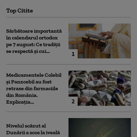
Top Citite
Sărbătoare importantă
în calendarul ortodox
pe 7 august: Ce tradiții
se respectă și cui...
1
Medicamentele Colebil
și Panzcebil au fost
retrase din farmaciile
din România.
2
Explicația...
Nivelul scăzut al
Dunării a scos la iveală