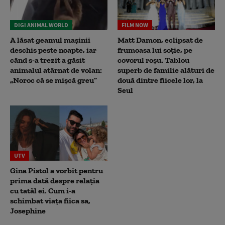
DIGI ANIMAL WORLD
FILM NOW
A lăsat geamul mașinii
Matt Damon, eclipsat de
deschis peste noapte, iar
frumoasa lui soție, pe
când s-a trezit a găsit
covorul roșu. Tablou
animalul atârnat de volan:
superb de familie alături de
„Noroc că se mișcă greu”
două dintre fiicele lor, la
Seul
UTV
Gina Pistol a vorbit pentru
prima dată despre relația
cu tatăl ei. Cum i-a
schimbat viața fiica sa,
Josephine