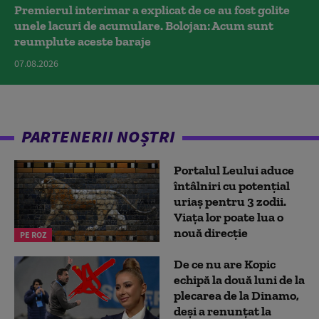
Premierul interimar a explicat de ce au fost golite
unele lacuri de acumulare. Bolojan: Acum sunt
reumplute aceste baraje
07.08.2026
PARTENERII NOȘTRI
Portalul Leului aduce
întâlniri cu potențial
uriaș pentru 3 zodii.
Viața lor poate lua o
nouă direcție
PE ROZ
De ce nu are Kopic
echipă la două luni de la
plecarea de la Dinamo,
deși a renunțat la