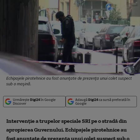
Echipajele pirotehnice au fost anunţate de prezenţa unui colet suspect
sub o maşină.
Urmărește
Digi24
în Google
Adaugă
Digi24
ca sursă preferată în
Discover
Google
Interven
ţie
a trupelor speciale SRI
pe o stradă din
apropierea Guvernului. Echipajele pirotehnice
au
fost anunţate de prezenţa unui colet suspect sub o