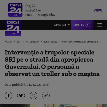
Digi24
VIEW
m.digi24.ro
FREE - In Google Play
LIVE TV
LIVE FM
HOME
Știri
Actualitate
Evenimente
Intervenţie a trupelor speciale SRI pe o stradă din apropierea Guvernului. O persoană a observat un troller sub o mașină
Intervenţie a trupelor speciale
SRI pe o stradă din apropierea
Guvernului. O persoană a
observat un troller sub o mașină
Data publicării:
04.04.2021 19:27