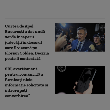
Recomandările
autorităților
Curtea de Apel
București a dat undă
verde începerii
judecății în dosarul
care îl vizează pe
Florian Coldea. Decizia
poate fi contestată
SRI, avertisment
pentru români: „Nu
furnizați nicio
informație solicitată și
întrerupeți
convorbirea”