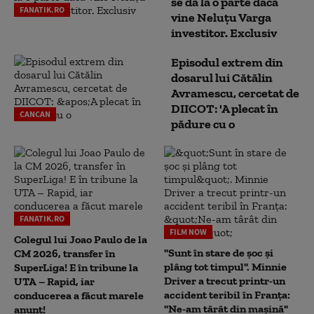
se dă la o parte dacă
FANATIK.RO
vine Neluțu Varga
investitor. Exclusiv
Episodul extrem din
dosarul lui Cătălin
Avramescu, cercetat de
DIICOT: 'A plecat în
CANCAN
pădure cu o
FANATIK.RO
FILM NOW
Colegul lui Joao Paulo de la
"Sunt în stare de șoc și
CM 2026, transfer în
plâng tot timpul". Minnie
SuperLiga! E în tribune la
Driver a trecut printr-un
UTA – Rapid, iar
accident teribil în Franța:
conducerea a făcut marele
"Ne-am târât din mașină"
anunț!