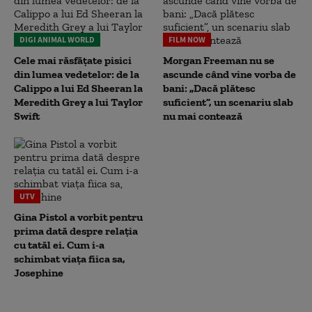
DIGI ANIMAL WORLD
FILM NOW
Cele mai răsfățate pisici
Morgan Freeman nu se
din lumea vedetelor: de la
ascunde când vine vorba de
Calippo a lui Ed Sheeran la
bani: „Dacă plătesc
Meredith Grey a lui Taylor
suficient”, un scenariu slab
Swift
nu mai contează
UTV
Gina Pistol a vorbit pentru
prima dată despre relația
cu tatăl ei. Cum i-a
schimbat viața fiica sa,
Josephine