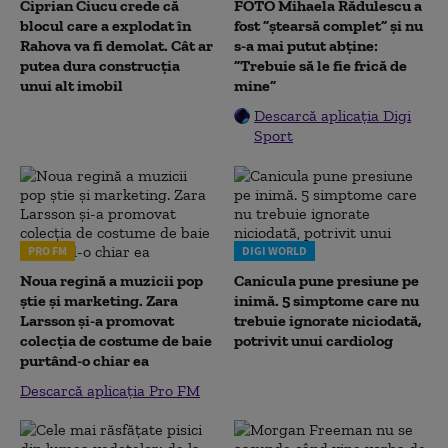
Ciprian Ciucu crede că
FOTO Mihaela Rădulescu a
blocul care a explodat în
fost ”ștearsă complet” și nu
Rahova va fi demolat. Cât ar
s-a mai putut abține:
putea dura construcția
”Trebuie să le fie frică de
unui alt imobil
mine”
Descarcă aplicația Digi
Sport
PRO FM
DIGI WORLD
Noua regină a muzicii pop
Canicula pune presiune pe
știe și marketing. Zara
inimă. 5 simptome care nu
Larsson și-a promovat
trebuie ignorate niciodată,
colecția de costume de baie
potrivit unui cardiolog
purtând-o chiar ea
Descarcă aplicația Pro FM