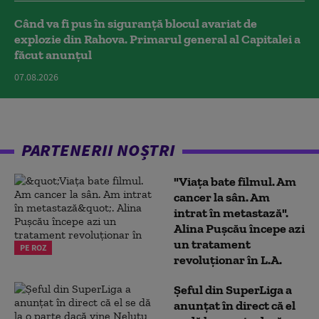
Când va fi pus în siguranță blocul avariat de
explozie din Rahova. Primarul general al Capitalei a
făcut anunțul
07.08.2026
PARTENERII NOȘTRI
"Viața bate filmul. Am
cancer la sân. Am
intrat în metastază".
Alina Pușcău începe azi
un tratament
PE ROZ
revoluționar în L.A.
Șeful din SuperLiga a
anunțat în direct că el