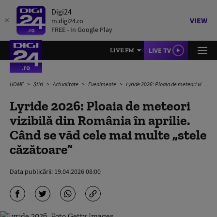
Digi24
VIEW
m.digi24.ro
FREE - In Google Play
LIVE TV
LIVE FM
HOME
Știri
Actualitate
Evenimente
Lyride 2026: Ploaia de meteori vizibilă din România în aprilie. Când se văd cele mai multe „stele căzătoare”
Lyride 2026: Ploaia de meteori
vizibilă din România în aprilie.
Când se văd cele mai multe „stele
căzătoare”
Data publicării:
19.04.2026 08:00