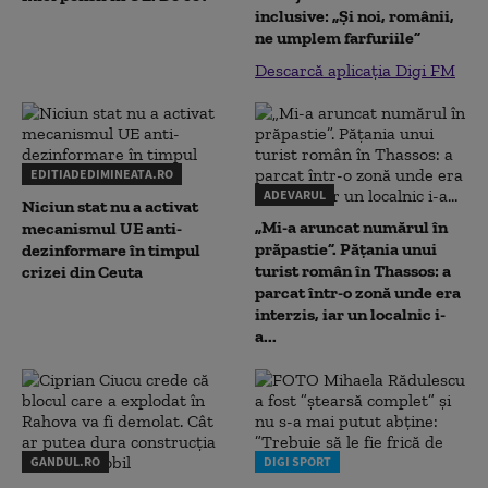
inclusive: „Și noi, românii,
ne umplem farfuriile”
Descarcă aplicația Digi FM
EDITIADEDIMINEATA.RO
ADEVARUL
Niciun stat nu a activat
„Mi-a aruncat numărul în
mecanismul UE anti-
prăpastie”. Pățania unui
dezinformare în timpul
turist român în Thassos: a
crizei din Ceuta
parcat într-o zonă unde era
interzis, iar un localnic i-
a...
GANDUL.RO
DIGI SPORT