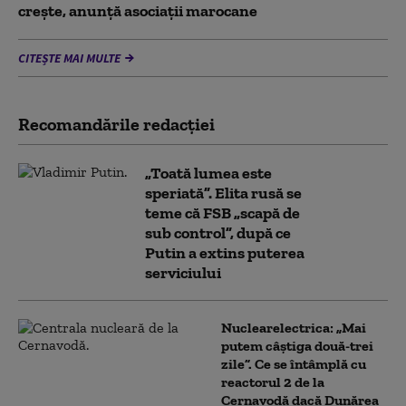
creşte, anunță asociații marocane
CITEȘTE MAI MULTE
Recomandările redacţiei
„Toată lumea este
speriată”. Elita rusă se
teme că FSB „scapă de
sub control”, după ce
Putin a extins puterea
serviciului
Nuclearelectrica: „Mai
putem câștiga două-trei
zile”. Ce se întâmplă cu
reactorul 2 de la
Cernavodă dacă Dunărea