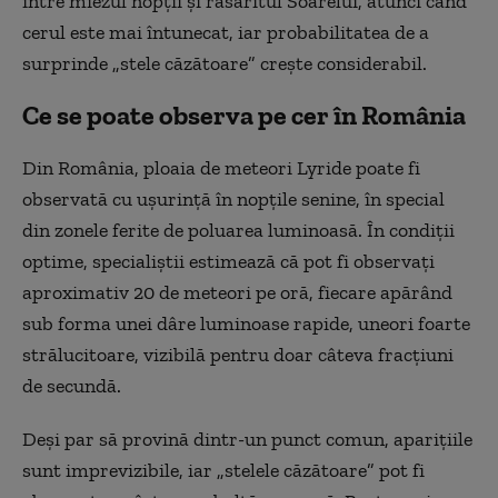
între miezul nopții și răsăritul Soarelui, atunci când
cerul este mai întunecat, iar probabilitatea de a
surprinde „stele căzătoare” crește considerabil.
Ce se poate observa pe cer în România
Din România, ploaia de meteori Lyride poate fi
observată cu ușurință în nopțile senine, în special
din zonele ferite de poluarea luminoasă. În condiții
optime, specialiștii estimează că pot fi observați
aproximativ 20 de meteori pe oră, fiecare apărând
sub forma unei dâre luminoase rapide, uneori foarte
strălucitoare, vizibilă pentru doar câteva fracțiuni
de secundă.
Deși par să provină dintr-un punct comun, aparițiile
sunt imprevizibile, iar „stelele căzătoare” pot fi