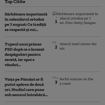
Top Citite
Sărbătoare importantă
în calendarul ortodox
1
pe 7 august: Ce tradiții
se respectă și cui...
Tupeul unui primar
2
PSD după ce a încasat
despăgubiri pentru
secetă, iar apoi a
vândut...
Viața pe Pământ ar fi
3
putut apărea de două
ori. Studiul care pune
sub semnul întrebării...