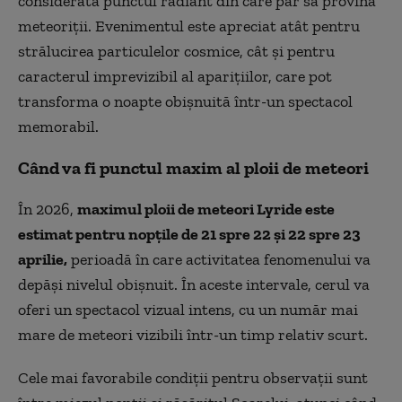
considerată punctul radiant din care par să provină
meteoriții. Evenimentul este apreciat atât pentru
strălucirea particulelor cosmice, cât și pentru
caracterul imprevizibil al aparițiilor, care pot
transforma o noapte obișnuită într-un spectacol
memorabil.
Când va fi punctul maxim al ploii de meteori
În 2026,
maximul ploii de meteori Lyride este
estimat pentru nopțile de 21 spre 22 și 22 spre 23
aprilie,
perioadă în care activitatea fenomenului va
depăși nivelul obișnuit. În aceste intervale, cerul va
oferi un spectacol vizual intens, cu un număr mai
mare de meteori vizibili într-un timp relativ scurt.
Cele mai favorabile condiții pentru observații sunt