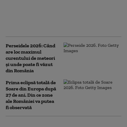
Eclipsa de Soare din 12
august: Orașele din
România unde
fenomenul se va vedea
cel mai bine
Perseidele 2026: Când
are loc maximul
curentului de meteori
și unde poate fi văzut
din România
Prima eclipsă totală de
Soare din Europa după
27 de ani. Din ce zone
ale României va putea
fi observată
„Luna Căpșună” aduce