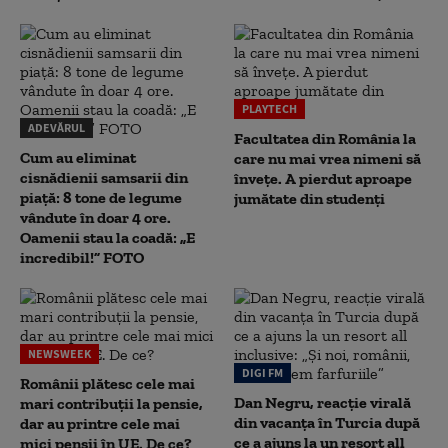
PLAYTECH
ADEVĂRUL
Facultatea din România la
Cum au eliminat
care nu mai vrea nimeni să
cisnădienii samsarii din
înveţe. A pierdut aproape
piață: 8 tone de legume
jumătate din studenţi
vândute în doar 4 ore.
Oamenii stau la coadă: „E
incredibil!” FOTO
NEWSWEEK
DIGI FM
Românii plătesc cele mai
Dan Negru, reacție virală
mari contribuții la pensie,
din vacanța în Turcia după
dar au printre cele mai
ce a ajuns la un resort all
mici pensii în UE. De ce?