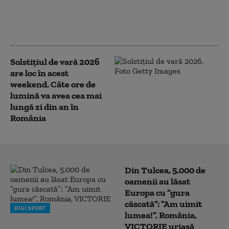
primul spectacol
astronomic al verii. Când va
putea fi observată
Solstițiul de vară 2026
are loc în acest
weekend. Câte ore de
lumină va avea cea mai
lungă zi din an în
România
Din Tulcea, 5.000 de
oamenii au lăsat
Europa cu ”gura
căscată”: ”Am uimit
DIGI SPORT
lumea!”. România,
VICTORIE uriașă