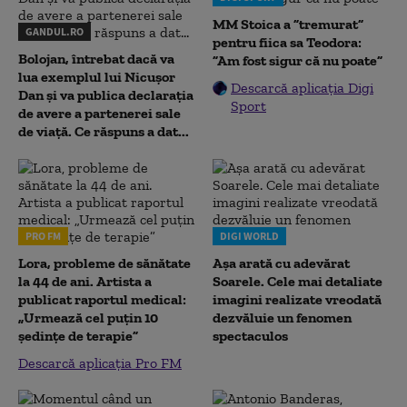
MM Stoica a ”tremurat”
GANDUL.RO
pentru fiica sa Teodora:
Bolojan, întrebat dacă va
”Am fost sigur că nu poate”
lua exemplul lui Nicușor
Descarcă aplicația Digi
Dan și va publica declarația
Sport
de avere a partenerei sale
de viață. Ce răspuns a dat...
PRO FM
DIGI WORLD
Lora, probleme de sănătate
Așa arată cu adevărat
la 44 de ani. Artista a
Soarele. Cele mai detaliate
publicat raportul medical:
imagini realizate vreodată
„Urmează cel puțin 10
dezvăluie un fenomen
ședințe de terapie”
spectaculos
Descarcă aplicația Pro FM