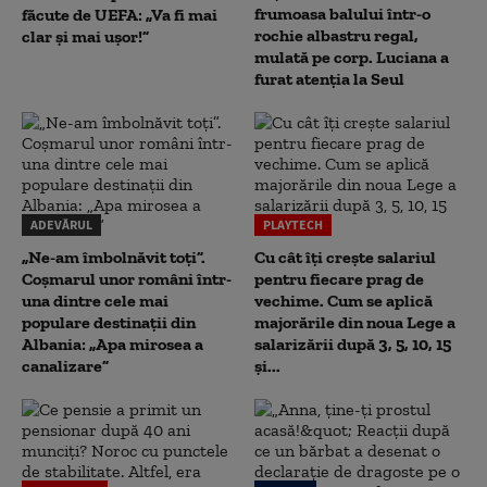
frumoasa balului într-o
făcute de UEFA: „Va fi mai
rochie albastru regal,
clar și mai ușor!”
mulată pe corp. Luciana a
furat atenția la Seul
ADEVĂRUL
PLAYTECH
„Ne-am îmbolnăvit toți”.
Cu cât îți crește salariul
Coșmarul unor români într-
pentru fiecare prag de
una dintre cele mai
vechime. Cum se aplică
populare destinații din
majorările din noua Lege a
Albania: „Apa mirosea a
salarizării după 3, 5, 10, 15
canalizare”
și...