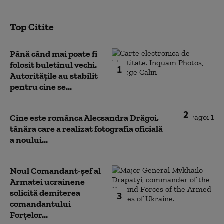
Top Citite
Până când mai poate fi
folosit buletinul vechi.
1
Autoritățile au stabilit
pentru cine se...
2
Cine este românca Alecsandra Drăgoi,
tânăra care a realizat fotografia oficială
a noului...
Noul Comandant-șef al
Armatei ucrainene
solicită demiterea
3
comandantului
Forțelor...