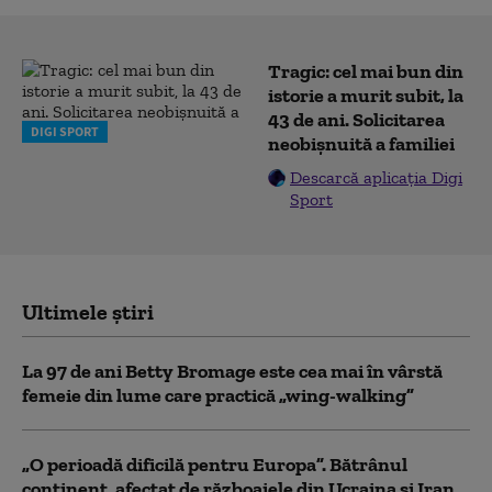
Tragic: cel mai bun din
istorie a murit subit, la
43 de ani. Solicitarea
DIGI SPORT
neobișnuită a familiei
Descarcă aplicația Digi
Sport
Ultimele știri
La 97 de ani Betty Bromage este cea mai în vârstă
femeie din lume care practică „wing-walking”
„O perioadă dificilă pentru Europa”. Bătrânul
continent, afectat de războaiele din Ucraina și Iran,