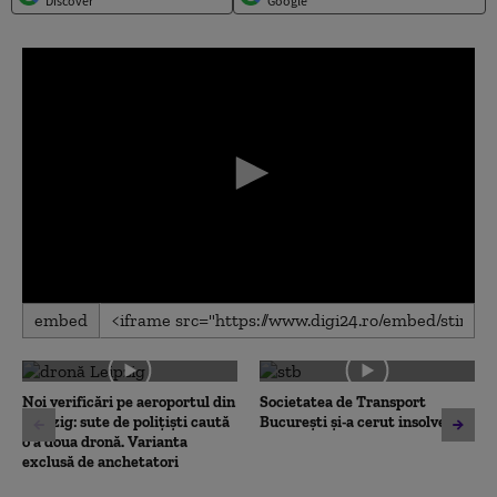
Discover
Google
0
embed
seconds
of
0
seconds
Noi verificări pe aeroportul din
Societatea de Transport
Leipzig: sute de polițiști caută
București și-a cerut insolvența
o a doua dronă. Varianta
exclusă de anchetatori