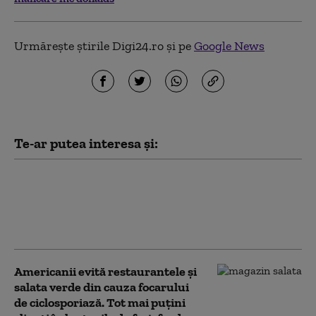
Urmărește știrile Digi24.ro și pe
Google News
Te-ar putea interesa și:
Patru țări din UE rămân neutre
în timp ce Europa se
reînarmează. Marele test care
le-ar putea schimba strategia
Americanii evită restaurantele și
salata verde din cauza focarului
de ciclosporiază. Tot mai puțini