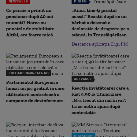
NEWSWEEK
DIGI FM
Ce pensie a primit un
„Anna, ţine-ţi prostul
pensionar după 40 ani
acasă!" Reacţii după ce un
munciți? Noroc cu
bărbat a desenat o
punctele de stabilitate.
declaraţie de dragoste pe o
Altfel, era foarte mică
stâncă, în Transfăgărăşan
Descarcă aplicația Digi FM
EDITIADEDIMINEATA.RO
ADEVARUL
Parlamentul European a
Reacția învățătoarei care a
lansat un joc gratuit în care
luat 4,90 la titularizare:
utilizatorii controlează o
„M-a trecut din iad în rai”.
campanie de dezinformare
La ce notă a ajuns după
contestație
DIGI SPORT