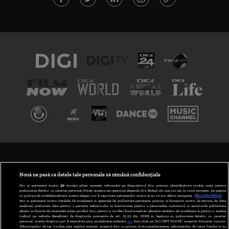
TERMENI ȘI CONDIȚII
POLITICA DE CONFIDENȚIALITATE
Nouă ne pasă ca datele tale personale să rămână confidențiale
Noi și partenerii noștri
30
stocăm și/sau accesăm informații pe dispozitivul dvs., precum identificatorii cookie unici pentru
prelucrarea datelor cu caracter personal. Puteți accepta sau gestiona alegerile dvs. făcând clic mai jos sau în orice moment, pe pagina
ABONARE DIGI TV
cu politica de confidențialitate. Aceste alegeri vor fi raportate partenerilor noștri și nu vă vor afecta navigarea.
Mai multe detalii
Noi si partenerii nostri (retelele de socializare si agentiile de publicitate partenere, precum si furnizorii nostri de servicii de date
analitice) prelucram date pentru a permite website-ului sa functioneze, pentru a personaliza continutul si anunturile publicitare
GESTIONAȚI PREFERINȚELE
afisate in functie de interesele si/sau profilul dvs., pentru a va oferi functionalitati aferente retelelor de socializare si pentru a analiza
traficul pe website. Beneficiati de drepturile prevazute de art. 15-22 din GDPR in legatura cu prelucrarea datelor cu caracter
personal. Aceste drepturi pot fi exercitate prin modalitatea indicata
aici
. Prin click pe “ACCEPT TOATE”, acceptati folosirea tuturor
CODUL DIGI24
Tehnologiilor de tip Cookie, care implica inclusiv acceptul dvs. cu privire la stocarea/accesarea informatiilor de catre Vendor-ii cu