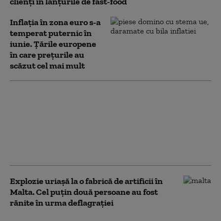
clienți în lanțurile de fast-food
Inflația în zona euro s-a
temperat puternic în
iunie. Țările europene
în care prețurile au
scăzut cel mai mult
(P) McDonald’s® a dat
startul celei de-a doua
ediții Grant My
Passion, programul
care susține tinerii să
își urmeze visurile
Explozie uriașă la o fabrică de artificii în
Malta. Cel puțin două persoane au fost
rănite în urma deflagrației