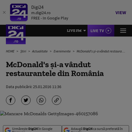
Digi24
VIEW
m.digi24.ro
FREE - In Google Play
LIVE TV
LIVE FM
HOME
Știri
Actualitate
Evenimente
McDonald's și-a vândut restaurantele din România
McDonald's și-a vândut
restaurantele din România
Data publicării:
25.01.2016 11:36
Urmărește
Digi24
în Google
Adaugă
Digi24
ca sursă preferată în