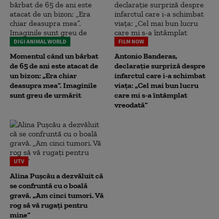
DIGI ANIMAL WORLD
FILM NOW
Momentul când un bărbat
Antonio Banderas,
de 65 de ani este atacat de
declarație surpriză despre
un bizon: „Era chiar
infarctul care i-a schimbat
deasupra mea”. Imaginile
viața: „Cel mai bun lucru
sunt greu de urmărit
care mi s-a întâmplat
vreodată”
UTV
Alina Pușcău a dezvăluit că
se confruntă cu o boală
gravă. „Am cinci tumori. Vă
rog să vă rugați pentru
mine”