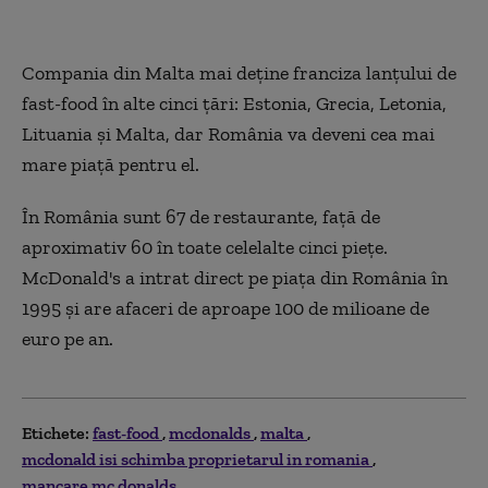
Compania din Malta mai deţine franciza lanţu­lui de
fast-food în alte cinci ţări: Estonia, Grecia, Letonia,
Lituania şi Malta, dar România va deveni cea mai
mare piaţă pentru el.
În România sunt 67 de restaurante, faţă de
aproximativ 60 în toate celelalte cinci pieţe.
McDonald's a intrat direct pe piaţa din România în
1995 şi are afaceri de aproape 100 de milioane de
euro pe an.
Etichete:
fast-food
mcdonalds
malta
mcdonald isi schimba proprietarul in romania
mancare mc donalds