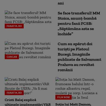
ani
Se face transferul! MM
Stoica, anunț-bombă
pentru fanii FCSB:
FANATIK.RO
„Săptămâna asta se
închide”
Cum au apărut doi
turiști pe Platoul
Bucegi. Imaginile
CANCAN
publicate de Salvamont
Prahova au revoltat
românii
FANATIK.RO
FILM NOW
Cristi Balaj explică
Soția lui Matt Damon,
ultimele implementări VAR