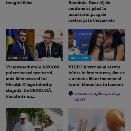
imagini false
România. Doar 25 de
centimetri până la
următorul prag de
restricții la Cernavodă
GANDUL.RO
DIGI SPORT
Vicepreședintele ANCOM
VIDEO A vrut să-și sărute
pulverizează proiectul
iubita în fața tuturor, dar ce
anti-fake news al lui
a urmat a făcut înconjurul
Miruță: O lege hilară și
lumii. Mama lui, în lacrimi
stupidă. De CENZURĂ.
Descarcă aplicația Digi
Făcută de un...
Sport