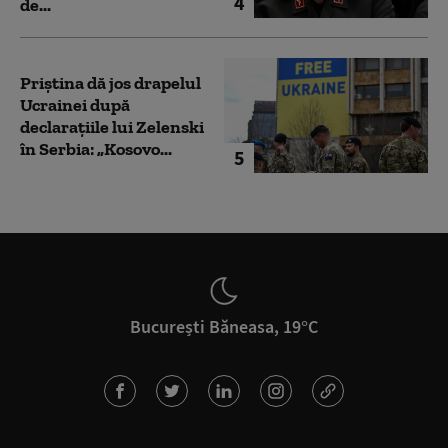
4
de...
Priștina dă jos drapelul
Ucrainei după
declarațiile lui Zelenski
în Serbia: „Kosovo...
5
București Băneasa, 19°C