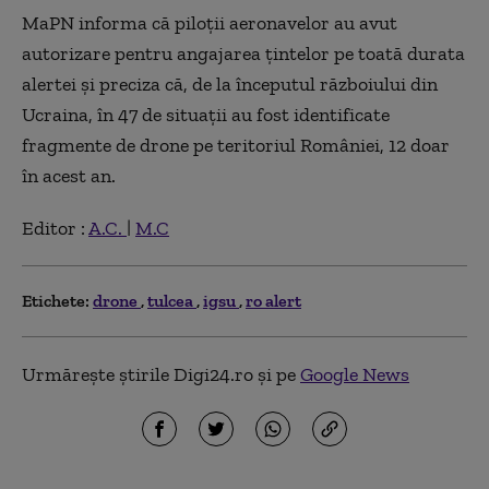
MaPN informa că piloţii aeronavelor au avut
autorizare pentru angajarea ţintelor pe toată durata
alertei şi preciza că, de la începutul războiului din
Ucraina, în 47 de situaţii au fost identificate
fragmente de drone pe teritoriul României, 12 doar
în acest an.
Editor :
A.C.
|
M.C
Etichete:
drone
tulcea
igsu
ro alert
Urmărește știrile Digi24.ro și pe
Google News