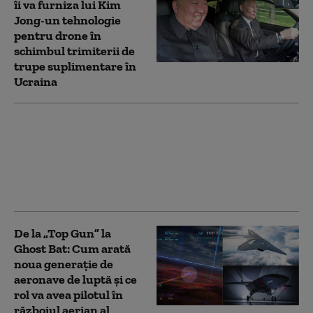
îi va furniza lui Kim
Jong-un tehnologie
pentru drone în
schimbul trimiterii de
trupe suplimentare în
Ucraina
„Este alarmant”: Ce
arată un studiu care a
analizat 144 de
incidente cu drone în
Europa
De la „Top Gun” la
Ghost Bat: Cum arată
noua generație de
aeronave de luptă și ce
rol va avea pilotul în
războiul aerian al