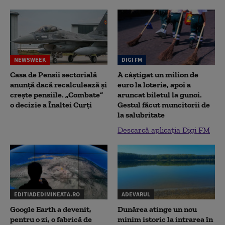
NEWSWEEK
DIGI FM
Casa de Pensii sectorială
A câștigat un milion de
anunță dacă recalculează și
euro la loterie, apoi a
crește pensiile. „Combate”
aruncat biletul la gunoi.
o decizie a Înaltei Curți
Gestul făcut muncitorii de
la salubritate
Descarcă aplicația Digi FM
EDITIADEDIMINEATA.RO
ADEVARUL
Google Earth a devenit,
Dunărea atinge un nou
pentru o zi, o fabrică de
minim istoric la intrarea în