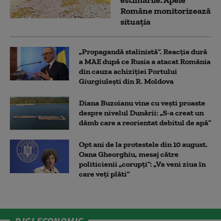
Române monitorizează
situația
„Propagandă stalinistă”. Reacția dură
a MAE după ce Rusia a atacat România
din cauza achiziției Portului
Giurgiulești din R. Moldova
Diana Buzoianu vine cu vești proaste
despre nivelul Dunării: „S-a creat un
dâmb care a reorientat debitul de apă”
Opt ani de la protestele din 10 august.
Oana Gheorghiu, mesaj către
politicienii „corupți”: „Va veni ziua în
care veţi plăti”
DIGI ECONOMIC