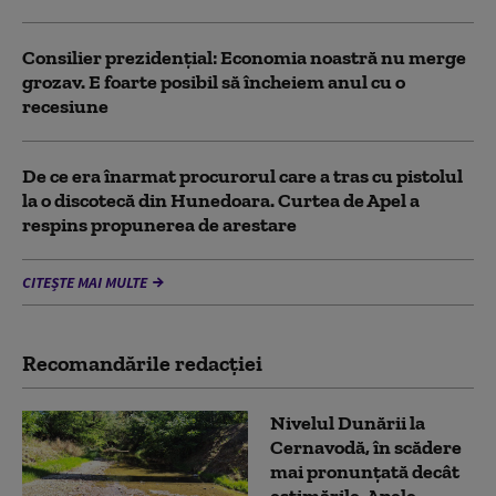
Consilier prezidenţial: Economia noastră nu merge
grozav. E foarte posibil să încheiem anul cu o
recesiune
De ce era înarmat procurorul care a tras cu pistolul
la o discotecă din Hunedoara. Curtea de Apel a
respins propunerea de arestare
CITEȘTE MAI MULTE
Recomandările redacţiei
Nivelul Dunării la
Cernavodă, în scădere
mai pronunțată decât
estimările. Apele