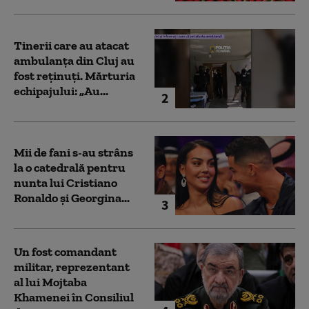
Tinerii care au atacat
ambulanța din Cluj au
fost reținuți. Mărturia
echipajului: „Au...
2
Mii de fani s-au strâns
la o catedrală pentru
nunta lui Cristiano
Ronaldo şi Georgina...
3
Un fost comandant
militar, reprezentant
al lui Mojtaba
Khamenei în Consiliul