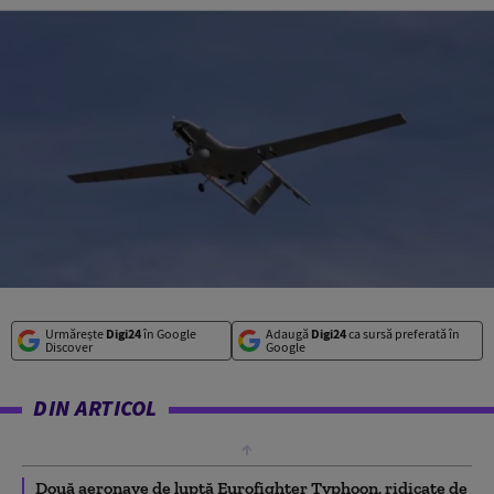
Urmărește
Digi24
în Google
Adaugă
Digi24
ca sursă preferată în
Discover
Google
DIN ARTICOL
Două aeronave de luptă Eurofighter Typhoon, ridicate de