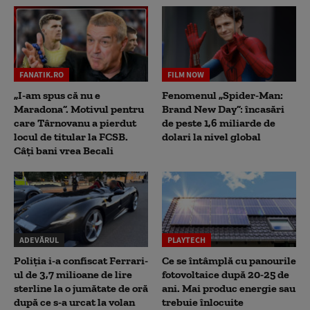
FANATIK.RO
FILM NOW
„I-am spus că nu e
Fenomenul „Spider-Man:
Maradona”. Motivul pentru
Brand New Day”: încasări
care Târnovanu a pierdut
de peste 1,6 miliarde de
locul de titular la FCSB.
dolari la nivel global
Câți bani vrea Becali
ADEVĂRUL
PLAYTECH
Poliția i-a confiscat Ferrari-
Ce se întâmplă cu panourile
ul de 3,7 milioane de lire
fotovoltaice după 20-25 de
sterline la o jumătate de oră
ani. Mai produc energie sau
după ce s-a urcat la volan
trebuie înlocuite