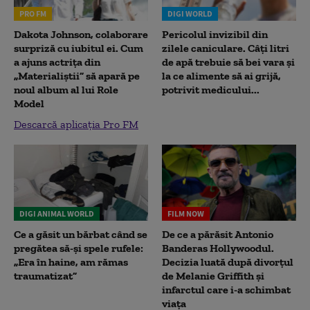
PRO FM
DIGI WORLD
Dakota Johnson, colaborare
Pericolul invizibil din
surpriză cu iubitul ei. Cum
zilele caniculare. Câți litri
a ajuns actrița din
de apă trebuie să bei vara și
„Materialiștii” să apară pe
la ce alimente să ai grijă,
noul album al lui Role
potrivit medicului...
Model
Descarcă aplicația Pro FM
DIGI ANIMAL WORLD
FILM NOW
Ce a găsit un bărbat când se
De ce a părăsit Antonio
pregătea să-și spele rufele:
Banderas Hollywoodul.
„Era în haine, am rămas
Decizia luată după divorțul
traumatizat”
de Melanie Griffith și
infarctul care i-a schimbat
viața