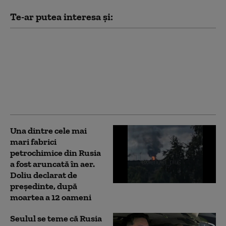
Te-ar putea interesa și:
Marina Britanică în
alertă: Componente de
fabricație chineză
aflate pe dronele
navale au transmis
informații către Beijing
Una dintre cele mai
mari fabrici
petrochimice din Rusia
a fost aruncată în aer.
Doliu declarat de
președinte, după
moartea a 12 oameni
Seulul se teme că Rusia