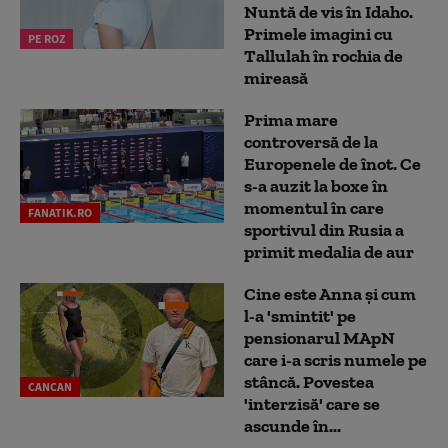
Nuntă de vis în Idaho.
Primele imagini cu
PE ROZ
Tallulah în rochia de
mireasă
Prima mare
controversă de la
Europenele de înot. Ce
s-a auzit la boxe în
momentul în care
FANATIK.RO
sportivul din Rusia a
primit medalia de aur
Cine este Anna și cum
l-a 'smintit' pe
pensionarul MApN
care i-a scris numele pe
stâncă. Povestea
CANCAN
'interzisă' care se
ascunde în...