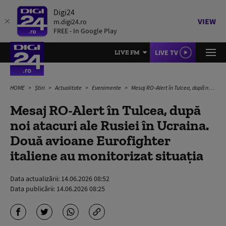
Digi24
VIEW
m.digi24.ro
FREE - In Google Play
LIVE TV
LIVE FM
HOME
Știri
Actualitate
Evenimente
Mesaj RO-Alert în Tulcea, după noi atacuri ale Rusiei în Ucraina. Două avioane Eurofighter italiene au monitorizat situația
Mesaj RO-Alert în Tulcea, după
noi atacuri ale Rusiei în Ucraina.
Două avioane Eurofighter
italiene au monitorizat situația
Data actualizării:
14.06.2026 08:52
Data publicării:
14.06.2026 08:25