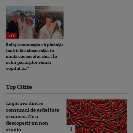
UTV
Selly recunoaște că părinții
încă îi fac observații, în
ciuda succesului său. „În
ochii părinților rămâi
copilul lor”
Top Citite
Legătura dintre
consumul de ardei iute
și cancer. Ce a
descoperit un nou
1
studiu