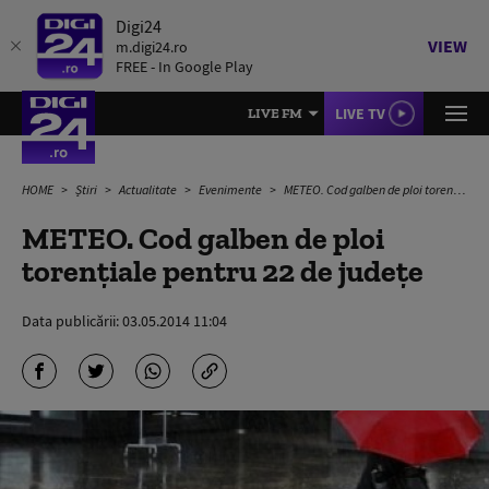
Digi24
VIEW
m.digi24.ro
FREE - In Google Play
LIVE TV
LIVE FM
HOME
Știri
Actualitate
Evenimente
METEO. Cod galben de ploi torenţiale pentru 22 de judeţe
METEO. Cod galben de ploi
torenţiale pentru 22 de judeţe
Data publicării:
03.05.2014 11:04