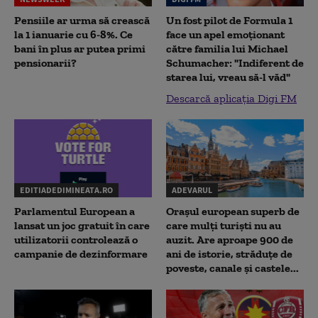
Pensiile ar urma să crească
Un fost pilot de Formula 1
la 1 ianuarie cu 6-8%. Ce
face un apel emoționant
bani în plus ar putea primi
către familia lui Michael
pensionarii?
Schumacher: "Indiferent de
starea lui, vreau să-l văd"
Descarcă aplicația Digi FM
EDITIADEDIMINEATA.RO
ADEVARUL
Parlamentul European a
Orașul european superb de
lansat un joc gratuit în care
care mulți turiști nu au
utilizatorii controlează o
auzit. Are aproape 900 de
campanie de dezinformare
ani de istorie, străduțe de
poveste, canale și castele...