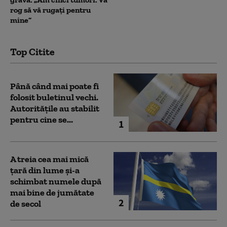
rog să vă rugați pentru
mine”
Top Citite
Până când mai poate fi
folosit buletinul vechi.
Autoritățile au stabilit
pentru cine se...
1
A treia cea mai mică
țară din lume și-a
schimbat numele după
mai bine de jumătate
2
de secol