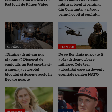
fost lovit de fulger. Video
iubita actorului originar
din Constanța, a născut
primul copil al cuplului
ADEVĂRUL
PLAYTECH
„Dimineață mi-am pus
De ce România nu poate fi
plapuma”. Disperat de
apărată doar cu baze
caniculă, un fost sportiv și-
militare. Cele trei
a amenajat subsolul
autostrăzi care au devenit
blocului și doarme acolo în
esențiale pentru NATO
fiecare noapte
NEWSWEEK
DIGI FM