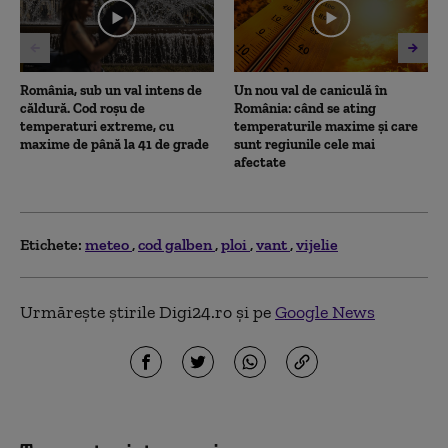
seconds
România, sub un val intens de
Un nou val de caniculă în
căldură. Cod roșu de
România: când se ating
temperaturi extreme, cu
temperaturile maxime și care
maxime de până la 41 de grade
sunt regiunile cele mai
afectate
Etichete:
meteo
cod galben
ploi
vant
vijelie
Urmărește știrile Digi24.ro și pe
Google News