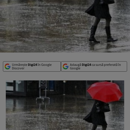
Urmărește
Digi24
în Google
Adaugă
Digi24
ca sursă preferată în
Discover
Google