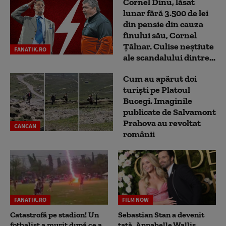
Cornel Dinu, lăsat
lunar fără 3.500 de lei
din pensie din cauza
finului său, Cornel
Țălnar. Culise neștiute
FANATIK.RO
ale scandalului dintre...
Cum au apărut doi
turiști pe Platoul
Bucegi. Imaginile
publicate de Salvamont
Prahova au revoltat
CANCAN
românii
FANATIK.RO
FILM NOW
Catastrofă pe stadion! Un
Sebastian Stan a devenit
fotbalist a murit după ce a
tată. Annabelle Wallis,