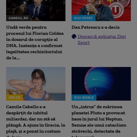
GANDUL.RO
DIGI SPORT
Undă verde pentru
Dan Petrescu s-a decis
procesul lui Florian Coldea
Descarcă aplicația Digi
în dosarul de corupție al
Sport
DNA. Instanța a confirmat
legalitatea rechizitoriului
de la...
PRO FM
DIGI WORLD
Camila Cabello s-a
Un „intrus” de mărimea
despărțit de iubitul
planetei Pluto a provocat
miliardar, dar nu stă să
haos în jurul lui Neptun.
plângă. A ajuns în Grecia, la
Semne ale unui cataclism
plajă, și a pozat în costum
străvechi, detectate de