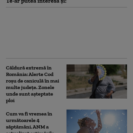
Te-ar putea interesa și:
Iulie 2026 a fost cea
mai caldă lună
înregistrată vreodată
în Franța de la
începutul
măsurătorilor, în 1900
Căldură extremă în
România: Alerte Cod
roşu de caniculă în mai
multe judeţe. Zonele
unde sunt așteptate
ploi
Cum va fi vremea în
următoarele 4
săptămâni. ANM a