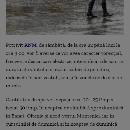
Potrivit
ANM,
de sâmbătă, de la ora 22 până luni la
ora 9.00, vor fi averse ce vor avea caracter torenţial,
frecvente descărcări electrice, intensificări de scurtă
durată ale vântului şi izolat căderi de grindină,
îndeosebi în sud-vestul ţării şi în zonele de deal şi de
munte.
Cantităţile de apă vor depăşi local 20 - 25 l/mp si
izolat 50 l/mp, în noaptea de sâmbătă spre duminică
în Banat, Oltenia şi nord-vestul Munteniei, iar în
cursul zilei de duminică şi în noaptea de duminică