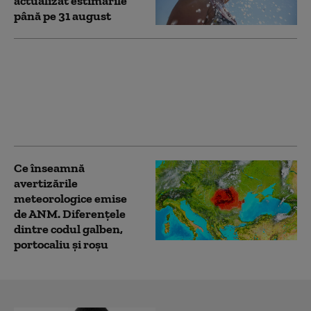
actualizat estimările
până pe 31 august
România, sub un val
intens de căldură. Cod
roșu de temperaturi
extreme, cu maxime de
până la 41 de grade
Ce înseamnă
avertizările
meteorologice emise
de ANM. Diferențele
dintre codul galben,
portocaliu și roșu