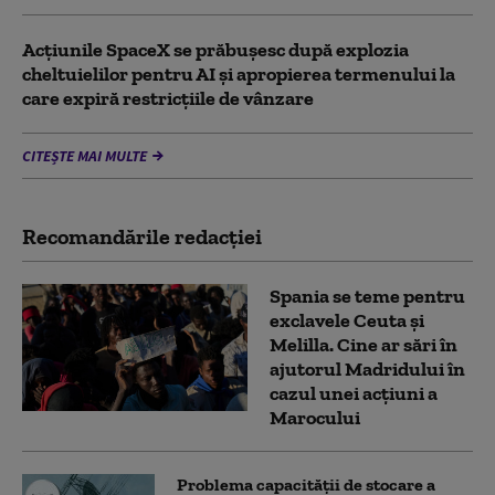
Acţiunile SpaceX se prăbuşesc după explozia
cheltuielilor pentru AI şi apropierea termenului la
care expiră restricţiile de vânzare
CITEȘTE MAI MULTE
Recomandările redacţiei
Spania se teme pentru
exclavele Ceuta și
Melilla. Cine ar sări în
ajutorul Madridului în
cazul unei acțiuni a
Marocului
Problema capacității de stocare a