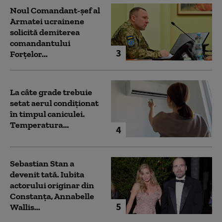
Noul Comandant-șef al
Armatei ucrainene
solicită demiterea
comandantului
3
Forțelor...
La câte grade trebuie
setat aerul condiționat
în timpul caniculei.
Temperatura...
4
Sebastian Stan a
devenit tată. Iubita
actorului originar din
Constanța, Annabelle
5
Wallis...