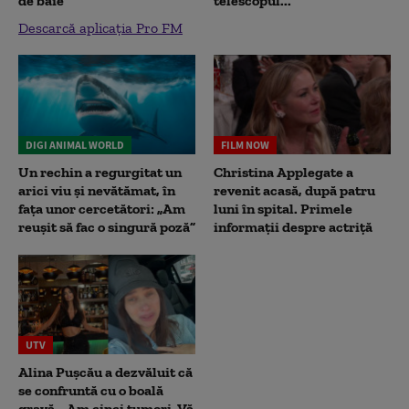
de baie
telescopul...
Descarcă aplicația Pro FM
DIGI ANIMAL WORLD
FILM NOW
Un rechin a regurgitat un
Christina Applegate a
arici viu și nevătămat, în
revenit acasă, după patru
fața unor cercetători: „Am
luni în spital. Primele
reușit să fac o singură poză”
informații despre actriță
UTV
Alina Pușcău a dezvăluit că
se confruntă cu o boală
gravă. „Am cinci tumori. Vă