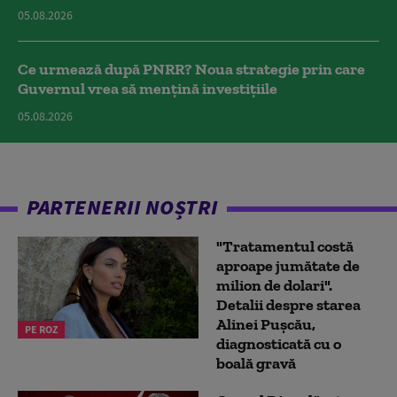
05.08.2026
Ce urmează după PNRR? Noua strategie prin care
Guvernul vrea să mențină investițiile
05.08.2026
PARTENERII NOȘTRI
"Tratamentul costă
aproape jumătate de
milion de dolari".
Detalii despre starea
Alinei Pușcău,
PE ROZ
diagnosticată cu o
boală gravă