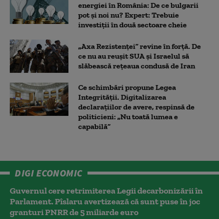
energiei în România: De ce bulgarii
pot și noi nu? Expert: Trebuie
investiții în două sectoare cheie
„Axa Rezistenței” revine în forță. De
ce nu au reușit SUA și Israelul să
slăbească rețeaua condusă de Iran
Ce schimbări propune Legea
Integrității. Digitalizarea
declarațiilor de avere, respinsă de
politicieni: „Nu toată lumea e
capabilă”
DIGI ECONOMIC
Guvernul cere retrimiterea Legii decarbonizării în
Parlament. Pîslaru avertizează că sunt puse în joc
granturi PNRR de 5 miliarde euro