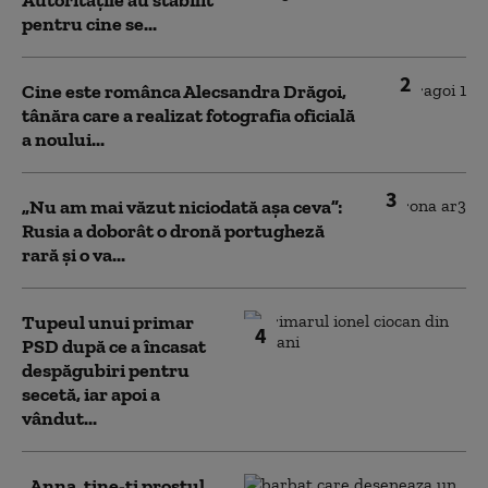
Autoritățile au stabilit
pentru cine se...
2
Cine este românca Alecsandra Drăgoi,
tânăra care a realizat fotografia oficială
a noului...
3
„Nu am mai văzut niciodată așa ceva”:
Rusia a doborât o dronă portugheză
rară și o va...
Tupeul unui primar
4
PSD după ce a încasat
despăgubiri pentru
secetă, iar apoi a
vândut...
„Anna, ţine-ţi prostul