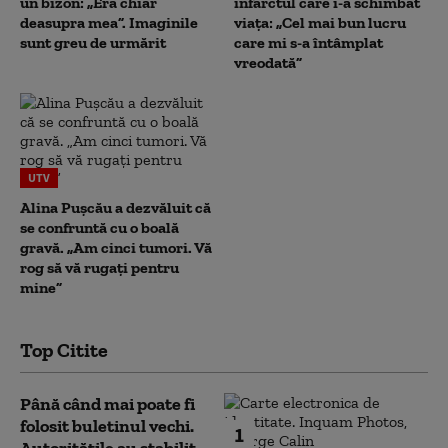
un bizon: „Era chiar
infarctul care i-a schimbat
deasupra mea”. Imaginile
viața: „Cel mai bun lucru
sunt greu de urmărit
care mi s-a întâmplat
vreodată”
UTV
Alina Pușcău a dezvăluit că
se confruntă cu o boală
gravă. „Am cinci tumori. Vă
rog să vă rugați pentru
mine”
Top Citite
Până când mai poate fi
folosit buletinul vechi.
1