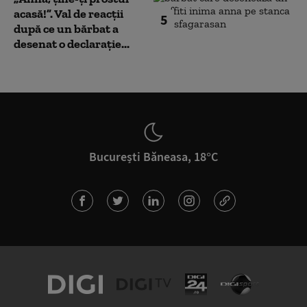
acasă!”. Val de reacții
5
după ce un bărbat a
desenat o declarație...
București Băneasa, 18°C