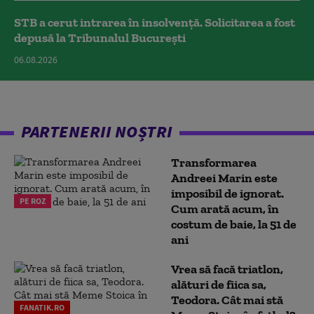
STB a cerut intrarea în insolvență. Solicitarea a fost
depusă la Tribunalul București
06.08.2026
PARTENERII NOȘTRI
Transformarea
Andreei Marin este
imposibil de ignorat.
PE ROZ
Cum arată acum, în
costum de baie, la 51 de
ani
Vrea să facă triatlon,
alături de fiica sa,
Teodora. Cât mai stă
FANATIK.RO