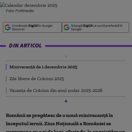
Foto: Profimedia
Urmărește
Digi24
în Google
Adaugă
Digi24
ca sursă preferată în
Discover
Google
DIN ARTICOL
Minivacanță de 1 decembrie 2025
Zile libere de Crăciun 2025
Vacanța de Crăciun din anul școlar 2025-2026
Românii se pregătesc de o nouă minivacanță la
începutul iernii. Ziua Națională a României se
suprapune cu o zi de luni, oferindu-le angajaților un