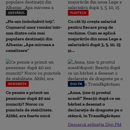
ADEVĂRUL
PLAYTECH
„Ne-am îmbolnăvit toți”.
Cu cât îți crește salariul
Coșmarul unor români într-
pentru fiecare prag de
una dintre cele mai
vechime. Cum se aplică
populare destinații din
majorările din noua Lege a
Albania: „Apa mirosea a
salarizării după 3, 5, 10, 15
canalizare”
și...
NEWSWEEK
DIGI FM
Ce pensie a primit un
„Anna, ţine-ţi prostul
pensionar după 40 ani
acasă!" Reacţii după ce un
munciți? Noroc cu
bărbat a desenat o
punctele de stabilitate.
declaraţie de dragoste pe o
Altfel, era foarte mică
stâncă, în Transfăgărăşan
Descarcă aplicația Digi FM