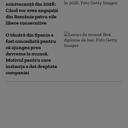
minivacanță din 2026:
Când vor avea angajații
din România patru zile
libere consecutive
O tânără din Spania a
fost concediată pentru
că ajungea prea
devreme la muncă.
Motivul pentru care
instanța a dat dreptate
companiei
Când vor avea românii
următoarea
minivacanță. Perioada
cu patru zile libere
consecutive pentru
angajați