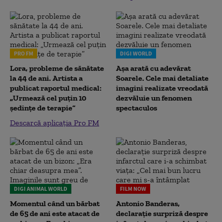
PRO FM
DIGI WORLD
Lora, probleme de sănătate
Așa arată cu adevărat
la 44 de ani. Artista a
Soarele. Cele mai detaliate
publicat raportul medical:
imagini realizate vreodată
„Urmează cel puțin 10
dezvăluie un fenomen
ședințe de terapie”
spectaculos
Descarcă aplicația Pro FM
DIGI ANIMAL WORLD
FILM NOW
Momentul când un bărbat
Antonio Banderas,
de 65 de ani este atacat de
declarație surpriză despre