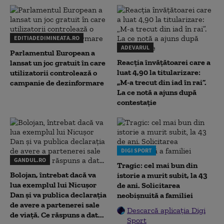
EDITIADEDIMINEATA.RO
ADEVARUL
Parlamentul European a
Reacția învățătoarei care a
lansat un joc gratuit în care
luat 4,90 la titularizare:
utilizatorii controlează o
„M-a trecut din iad în rai”.
campanie de dezinformare
La ce notă a ajuns după
contestație
DIGI SPORT
GANDUL.RO
Tragic: cel mai bun din
Bolojan, întrebat dacă va
istorie a murit subit, la 43
lua exemplul lui Nicușor
de ani. Solicitarea
Dan și va publica declarația
neobișnuită a familiei
de avere a partenerei sale
Descarcă aplicația Digi
de viață. Ce răspuns a dat...
Sport