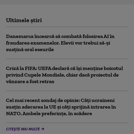
Ultimele știri
Danemarca încearcă să combată folosirea AI în
fraudarea examenelor. Elevii vor trebui să-şi
susţină oral eseurile
Criză la FIFA: UEFA declară că îşi menţine boicotul
privind Cupele Mondiale, chiar dacă proiectul de
vânzare a fost retras
Cel mai recent sondaj de opinie: Câți ucraineni
susțin aderarea la UE și câți sprijină intrarea în
NATO. Ambele preferințe, în scădere
CITEȘTE MAI MULTE