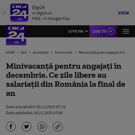
Digi24
VIEW
m.digi24.ro
FREE - In Google Play
LIVE TV
LIVE FM
HOME
Știri
Actualitate
Evenimente
Minivacanță pentru angajați în decembrie. Ce zile libere au salariații din România la final de an
Minivacanță pentru angajați în
decembrie. Ce zile libere au
salariații din România la final de
an
Data actualizării:
05.11.2025 07:15
Data publicării:
05.11.2025 07:00