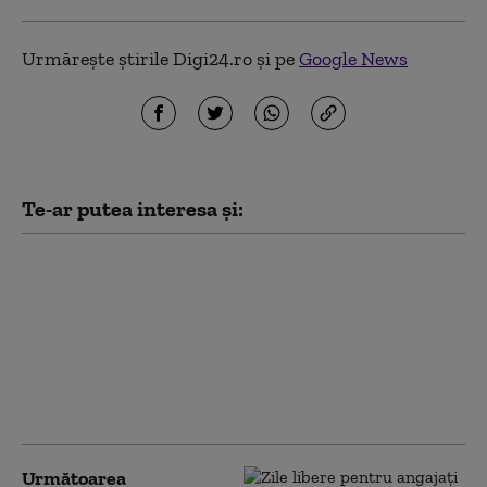
Urmărește știrile Digi24.ro și pe
Google News
Te-ar putea interesa și:
Companiile cu venituri
de milioane de dolari
care au un singur
angajat. Cum
gestionează afacerile
solo mii de clienți în
același timp
Următoarea