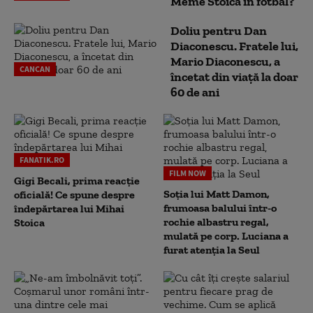
Meme Stoica în fotbal?
Doliu pentru Dan
Diaconescu. Fratele lui,
Mario Diaconescu, a
CANCAN
încetat din viață la doar
60 de ani
FANATIK.RO
FILM NOW
Gigi Becali, prima reacție
Soția lui Matt Damon,
oficială! Ce spune despre
frumoasa balului într-o
îndepărtarea lui Mihai
rochie albastru regal,
Stoica
mulată pe corp. Luciana a
furat atenția la Seul