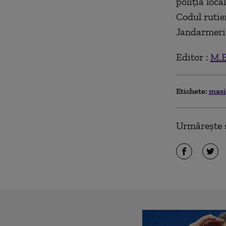
poliția loc
C
odul rutie
Jandarmerie
Editor :
M.B
Etichete:
mas
Urmărește ș