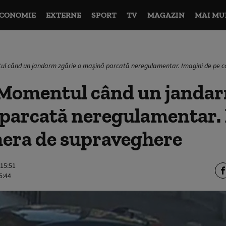
CONOMIE
EXTERNE
SPORT
TV
MAGAZIN
MAI MU
l când un jandarm zgârie o mașină parcată neregulamentar. Imagini de pe 
Momentul când un jandar
 parcată neregulamentar.
mera de supraveghere
 15:51
5:44