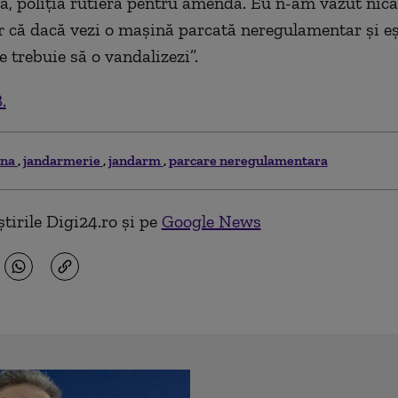
ală, poliția rutieră pentru amendă.
E
u n-am văzut nicăi
r c
ă
dacă vezi o mașin
ă
parcată neregulamentar și eșt
 trebuie să o vandalizezi
”.
.
ina
jandarmerie
jandarm
parcare neregulamentara
tirile Digi24.ro și pe
Google News