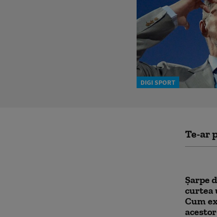
DIGI SPORT
Te-ar p
Șarpe d
curtea 
Cum exp
acestor