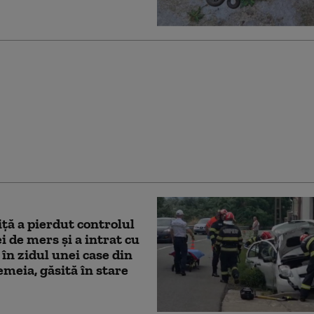
ă a fost luată pe sus de
 și răsturnată pe o
adă din China
iţă a pierdut controlul
ei de mers și a intrat cu
în zidul unei case din
emeia, găsită în stare