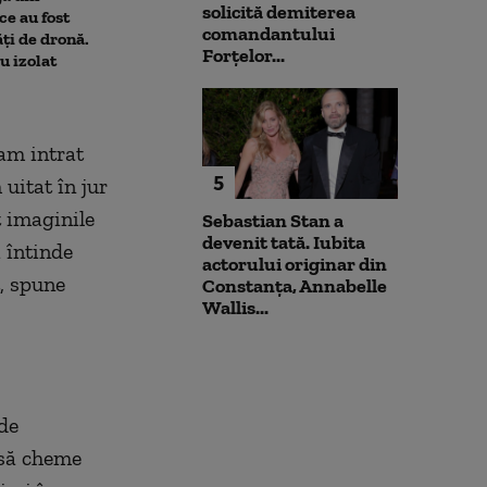
solicită demiterea
e au fost
deranjează călătorii în
pune la pământ
comandantului
ți de dronă.
mijloacele de transport ale
violent. Ce nu a
Forțelor...
au izolat
STB. Pentru ce se vor da
bărbatul agres
sancțiuni
l-a atacat
am intrat
5
uitat în jur
 imaginile
Sebastian Stan a
devenit tată. Iubita
 întinde
actorului originar din
t,
spune
Constanța, Annabelle
Wallis...
 de
 să cheme