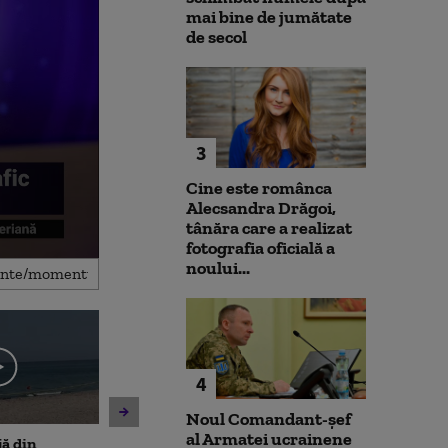
mai bine de jumătate
de secol
3
Cine este românca
Alecsandra Drăgoi,
tânăra care a realizat
fotografia oficială a
noului...
4
Noul Comandant-șef
al Armatei ucrainene
jă din
Amenzi pentru cei care
Un asistent me