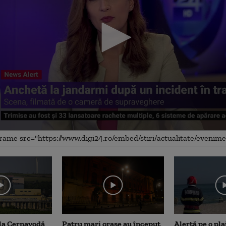
me
 la Cernavodă
Patru mari orașe au început
Alertă pe o pla