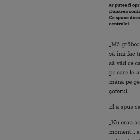
ar putea fi op
Dunărea conti
Ce spune dire
centralei
„
Mă grăbeam
să îmi fac 
să văd ce c
pe care le-
mâna pe gea
șoferul.
El a spus c
„
Nu erau ac
moment... a