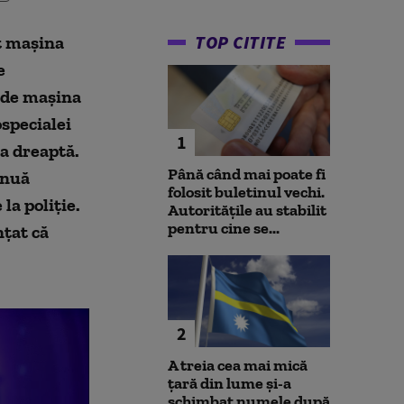
TOP CITITE
it mașina
e
 de mașina
ospecialei
1
a dreaptă.
Până când mai poate fi
inuă
folosit buletinul vechi.
a poliție.
Autoritățile au stabilit
pentru cine se...
țat că
2
A treia cea mai mică
țară din lume și-a
schimbat numele după