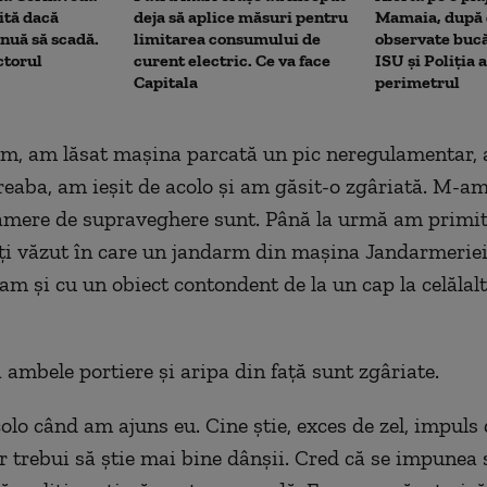
rită dacă
deja să aplice măsuri pentru
Mamaia, după c
nuă să scadă.
limitarea consumului de
observate bucă
ctorul
curent electric. Ce va face
ISU și Poliția 
Capitala
perimetrul
, am lăsat mașina parcată un pic neregulamentar, 
treaba, am ieșit de acolo și am găsit-o zgâriată. M-am 
amere de supraveghere sunt. Până la urmă am primit
ați văzut în care un jandarm din mașina Jandarmeriei
m și cu un obiect contondent de la un cap la celălal
ă a
mbele portiere și aripa din față
sunt zgâriate
.
olo când am ajuns eu.
C
ine știe, exces de zel, impuls
r trebui să știe mai bine dânșii. Cred că se impunea