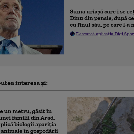
Suma uriașă care i se re
Dinu din pensie, după ce
cu finul său, pe care l-a
Descarcă aplicația Digi Spor
utea interesa și:
e un metru, găsit în
unei familii din Arad.
lică biologii apariția
 animale în gospodării