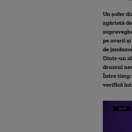
U
n șofer d
zgâriată d
supravegh
pe avarii ș
de jandamer
Dintr-un a
drumul nest
Între timp
verifică în