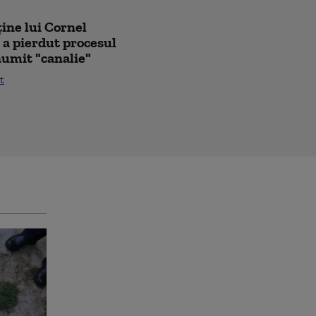
ține lui Cornel
 a pierdut procesul
 numit "canalie"
t