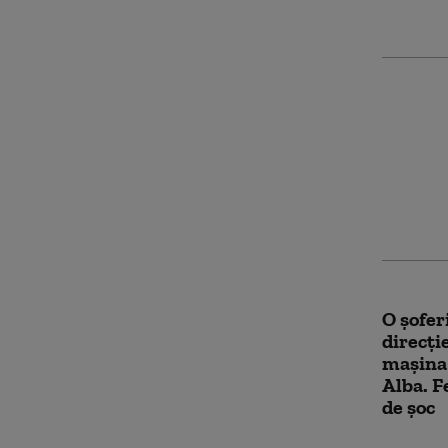
O mașin
tornadă
autostr
O şofer
direcţi
mașina 
Alba. F
de şoc