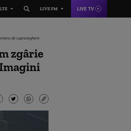
LIVE TV
LTE
LIVE FM
camera de supraveghere
m zgârie
 Imagini