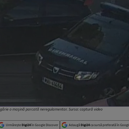
ârie o mașină parcată neregulamentar. Sursa: captură video
Urmărește
Digi24
în Google Discover
Adaugă
Digi24
ca sursă preferată în Googl