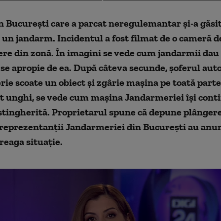
in București care a parcat neregulemantar
și-a găs
e un jandarm. Incidentul
a fost filmat de o cameră
d
ere
din zonă.
În
imagini se vede cum jandarmii dau
i se apropie de ea. După câteva secunde, șoferul aut
ie scoate un obiect și zgârie mașina pe toată parte
lt unghi, se vede cum mașina Jandarmeriei își cont
ingherită. Proprietarul spune că depune plângere l
 reprezentanții Jandarmeriei din București au anun
treaga situație.