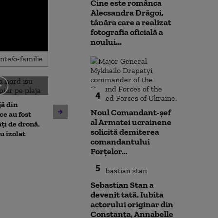
Cine este românca
Alecsandra Drăgoi,
tânăra care a realizat
fotografia oficială a
noului...
4
Amenzi pentru cei care
jă din
deranjează călătorii în
Noul Comandant-șef
Un asistent me
e au fost
mijloacele de transport ale
al Armatei ucrainene
pune la pământ
ți de dronă.
STB. Pentru ce se vor da
solicită demiterea
violent. Ce nu a
au izolat
sancțiuni
comandantului
bărbatul agres
Forțelor...
l-a atacat
5
Sebastian Stan a
devenit tată. Iubita
actorului originar din
Constanța, Annabelle