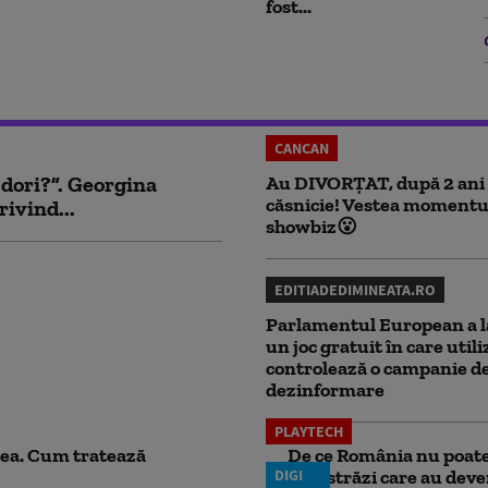
fost...
CANCAN
 dori?”. Georgina
Au DIVORȚAT, după 2 ani
căsnicie! Vestea momentu
rivind...
showbiz😮
EDITIADEDIMINEATA.RO
Parlamentul European a l
un joc gratuit în care utili
controlează o campanie d
dezinformare
PLAYTECH
ea. Cum tratează
De ce România nu poate 
DIGI
autostrăzi care au deven