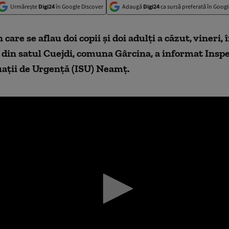
Urmărește
Digi24
în Google Discover
Adaugă
Digi24
ca sursă preferată în Googl
care se aflau doi copii și doi adulți a căzut, vineri, 
din satul Cuejdi, comuna Gârcina, a informat Insp
uații de Urgență (ISU) Neamț.