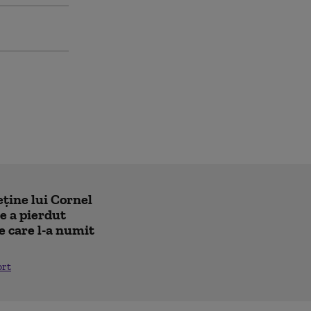
eține lui Cornel
e a pierdut
e care l-a numit
ort