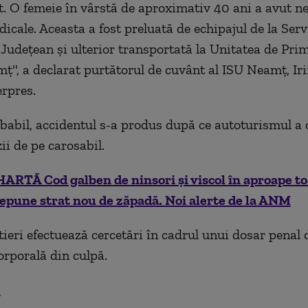
. O femeie în vârstă de aproximativ 40 ani a avut ne
dicale. Aceasta a fost preluată de echipajul de la Serv
udețean și ulterior transportată la Unitatea de Pri
ț'', a declarat purtătorul de cuvânt al ISU Neamț, Ir
erpres.
babil, accidentul s-a produs după ce autoturismul a 
ii de pe carosabil.
HARTĂ Cod galben de ninsori și viscol în aproape toa
epune strat nou de zăpadă. Noi alerte de la ANM
utieri efectuează cercetări în cadrul unui dosar penal 
rporală din culpă.
.