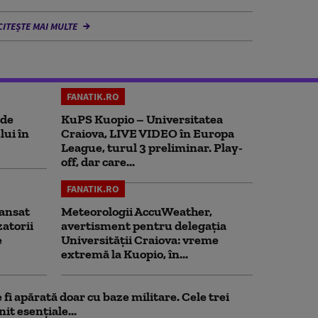
CITEȘTE MAI MULTE
FANATIK.RO
 de
KuPS Kuopio – Universitatea
lui în
Craiova, LIVE VIDEO în Europa
League, turul 3 preliminar. Play-
off, dar care...
FANATIK.RO
ansat
Meteorologii AccuWeather,
zatorii
avertisment pentru delegația
e
Universității Craiova: vreme
extremă la Kuopio, în...
fi apărată doar cu baze militare. Cele trei
it esențiale...