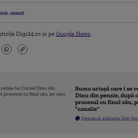
dent
neamt
tirile Digi24.ro și pe
Google News
Suma uriașă care i se r
Dinu din pensie, după c
procesul cu finul său, p
"canalie"
Descarcă aplicația Digi Sp