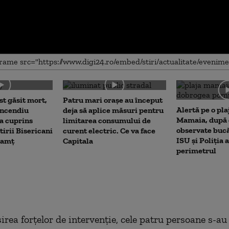
me
st găsit mort,
Patru mari orașe au început
Alertă pe o pla
incendiu
deja să aplice măsuri pentru
Mamaia, după c
a cuprins
limitarea consumului de
observate bucă
tirii Bisericani
curent electric. Ce va face
ISU și Poliția 
eamț
Capitala
perimetrul
irea forțelor de intervenție, cele patru persoane s-au