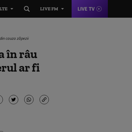
LIVE TV
LTE
LIVE FM
 din cauza zăpezii
a în râu
ul ar fi