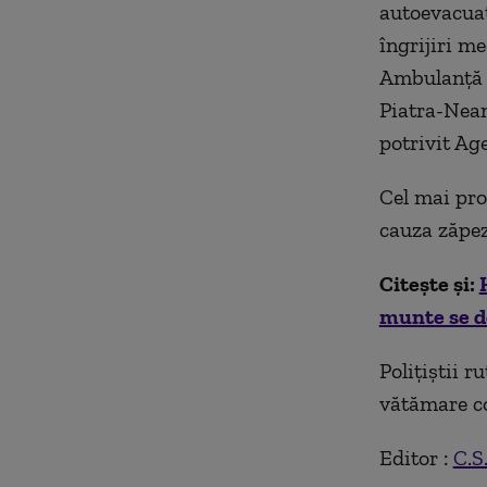
autoevacuat
îngrijiri me
Ambulanță J
Piatra-Neam
potrivit Ag
Cel mai pro
cauza zăpez
Citește și:
munte se d
Polițiștii r
vătămare co
Editor :
C.S