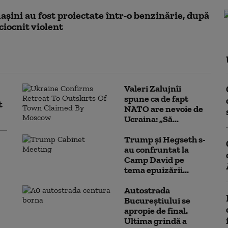
șini au fost proiectate într-o benzinărie, după
 ciocnit violent
Valeri Zalujnîi
spune ca de fapt
t
NATO are nevoie de
Ucraina: „Să...
Trump şi Hegseth s-
au confruntat la
Camp David pe
tema epuizării...
Autostrada
Bucureștiului se
apropie de final.
Ultima grindă a