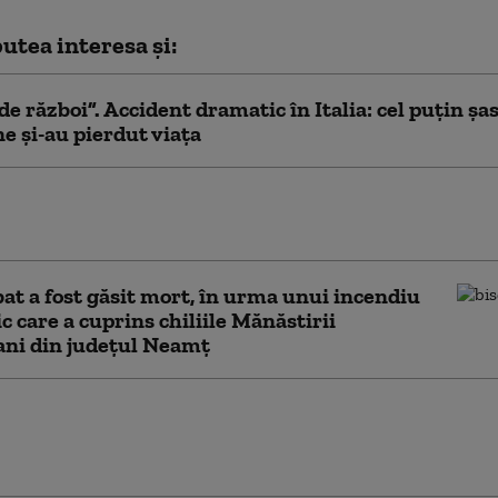
utea interesa și:
de război”. Accident dramatic în Italia: cel puțin șa
e și-au pierdut viața
ție îngreunată pe Autostrada Soarelui, pe
către Litoral, în urma unui accident
at a fost găsit mort, în urma unui incendiu
c care a cuprins chiliile Mănăstirii
ani din județul Neamț
t aviatic lângă Bremen: Un avion
 dimensiuni s-a prăbuşit peste o