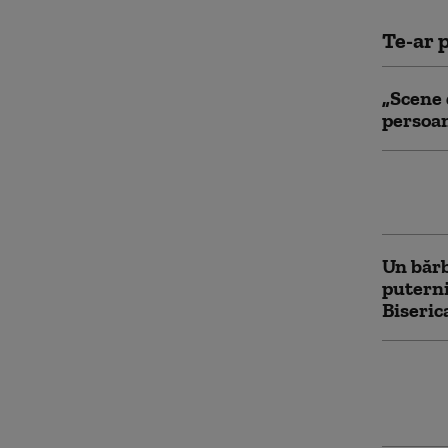
Te-ar p
„Scene 
persoan
Circula
drumul 
Un bărb
puterni
Biseric
Acciden
de mici
casă