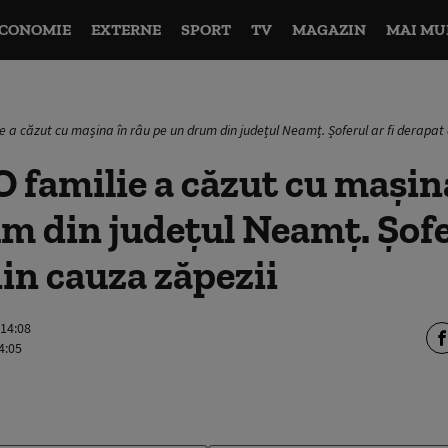
CONOMIE
EXTERNE
SPORT
TV
MAGAZIN
MAI MU
ie a căzut cu mașina în râu pe un drum din județul Neamț. Șoferul ar fi derapat
 familie a căzut cu mașin
m din județul Neamț. Șofer
in cauza zăpezii
 14:08
4:05