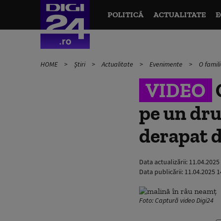
POLITICĂ
ACTUALITATE
E
HOME
Știri
Actualitate
Evenimente
O famil
VIDEO
O
pe un dru
derapat d
Data actualizării:
11.04.2025
Data publicării:
11.04.2025 1
Foto: Captură video Digi24