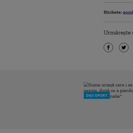
Etichete:
acci
Urmărește ș
DIGI SPORT