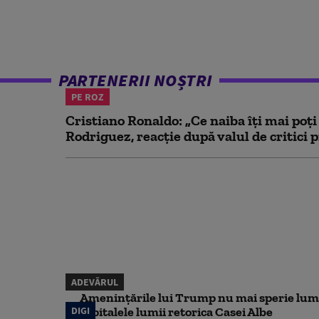
PARTENERII NOȘTRI
PE ROZ
Cristiano Ronaldo: „Ce naiba îți mai poți
Rodriguez, reacție după valul de critici p
ADEVĂRUL
Amenințările lui Trump nu mai sperie lum
DIGI
capitalele lumii retorica Casei Albe