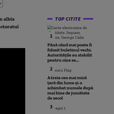
e
TOP CITITE
în albia
ectoratul
1
Până când mai poate fi
folosit buletinul vechi.
Autoritățile au stabilit
pentru cine se...
2
A treia cea mai mică
țară din lume și-a
schimbat numele după
mai bine de jumătate
de secol
3