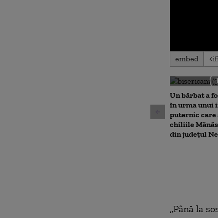
0
embed
seconds
of
0
seconds
Volu
90%
Un bărbat a fo
în urma unui 
puternic care 
chiliile Mănăs
din județul N
„Până la sos