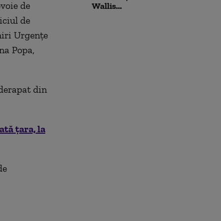
voie de
Wallis...
iciul de
miri Urgențe
ina Popa,
derapat din
tă țara, la
de