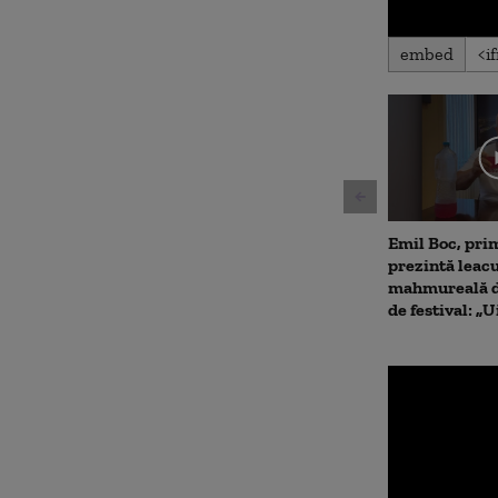
embed
Emil Boc, prim
prezintă leac
mahmureală d
de festival: „U