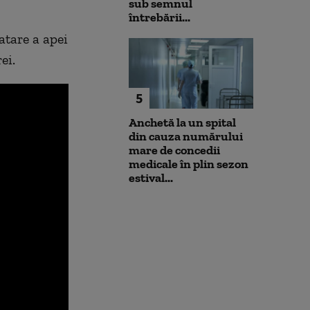
sub semnul
întrebării...
atare a apei
ei.
5
Anchetă la un spital
din cauza numărului
mare de concedii
medicale în plin sezon
estival...