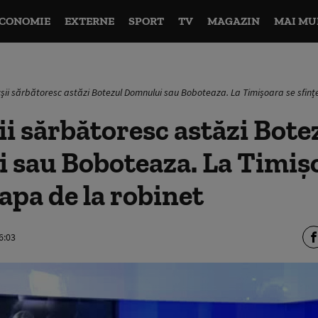
CONOMIE
EXTERNE
SPORT
TV
MAGAZIN
MAI MU
şii sărbătoresc astăzi Botezul Domnului sau Boboteaza. La Timișoara se sfințe
i sărbătoresc astăzi Bote
 sau Boboteaza. La Timiș
 apa de la robinet
6:03