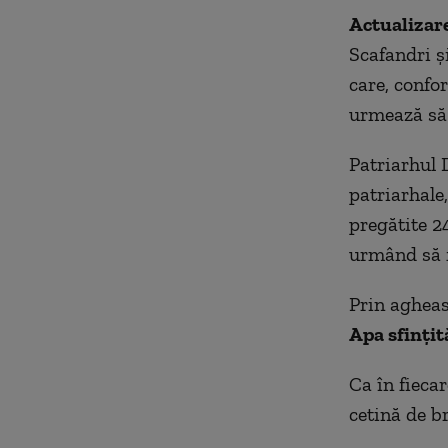
Actualizar
Scafandri ș
care, confo
urmează să 
Patriarhul 
patriarhale
pregătite 2
urmând să f
Prin agheasm
Apa sfinţit
Ca în fiecar
cetină de b