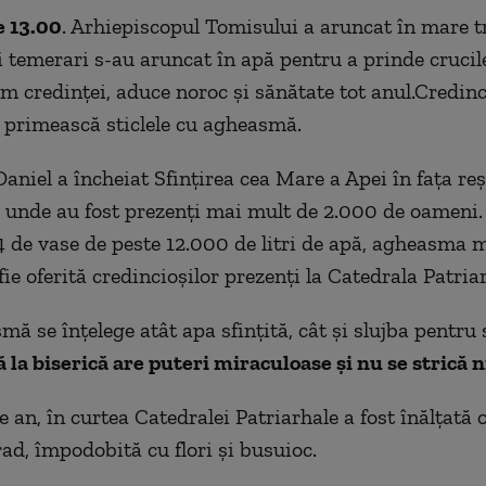
e 13.00
. Arhiepiscopul Tomisului a aruncat în mare tr
i temerari s-au aruncat în apă pentru a prinde crucile
rm credinței, aduce noroc și sănătate tot anul.Credinc
primească sticlele cu agheasmă.
Daniel a încheiat Sfinţirea cea Mare a Apei în faţa re
, unde au fost prezenți mai mult de 2.000 de oameni.
4 de vase de peste 12.000 de litri de apă, agheasma 
ie oferită credincioşilor prezenţi la Catedrala Patria
ă se înţelege atât apa sfinţită, cât şi slujba pentru s
ă la biserică are puteri miraculoase şi nu se strică n
e an, în curtea Catedralei Patriarhale a fost înălţată 
rad, împodobită cu flori şi busuioc.