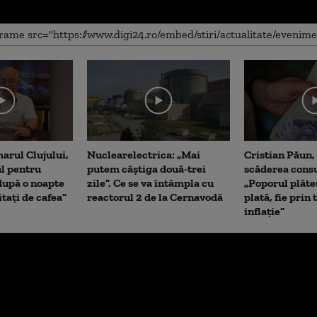
arul Clujului,
Nuclearelectrica: „Mai
Cristian Păun,
ul pentru
putem câștiga două-trei
scăderea cons
upă o noapte
zile”. Ce se va întâmpla cu
„Poporul plăte
itați de cafea”
reactorul 2 de la Cernavodă
plată, fie prin 
inflație”