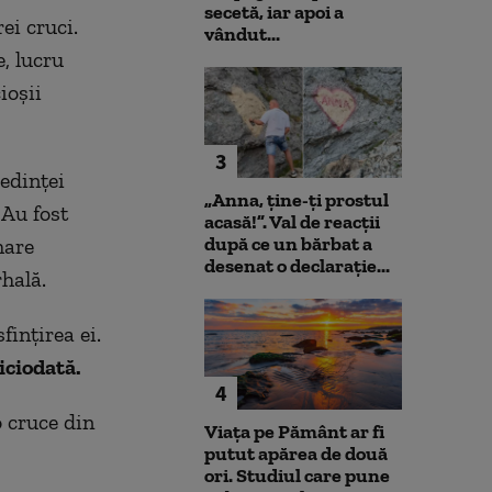
secetă, iar apoi a
ei cruci.
vândut...
, lucru
ioșii
3
şedinţei
„Anna, ţine-ţi prostul
 Au fost
acasă!”. Val de reacții
după ce un bărbat a
mare
desenat o declarație...
rhală.
finţirea ei.
iciodată.
4
o cruce din
Viața pe Pământ ar fi
putut apărea de două
ori. Studiul care pune