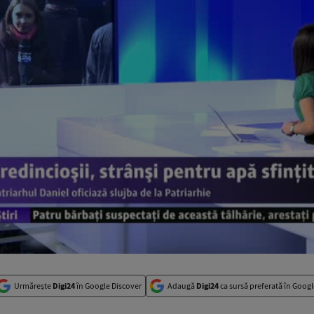
Urmărește
Digi24
în Google Discover
Adaugă
Digi24
ca sursă preferată în Googl