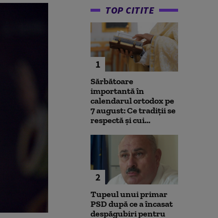
TOP CITITE
1
Sărbătoare
importantă în
calendarul ortodox pe
7 august: Ce tradiții se
respectă și cui...
2
Tupeul unui primar
PSD după ce a încasat
despăgubiri pentru