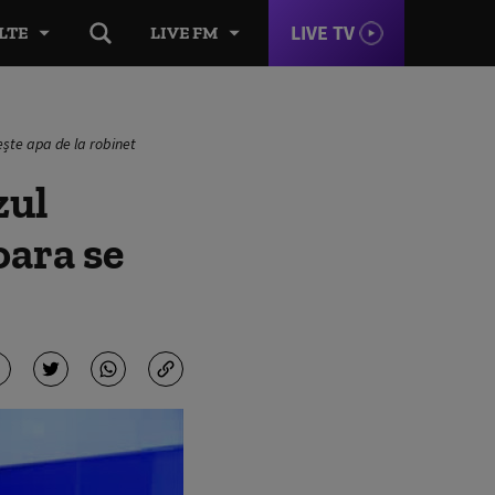
LIVE TV
LTE
LIVE FM
ște apa de la robinet
zul
oara se