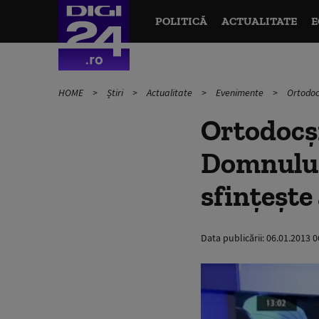
POLITICĂ
ACTUALITATE
E
HOME
Știri
Actualitate
Evenimente
Ortodoc
Ortodocşi
Domnului
sfințește
Data publicării:
06.01.2013 0