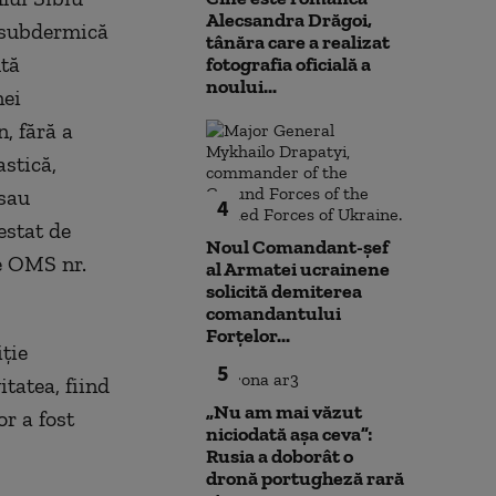
Alecsandra Drăgoi,
e subdermică
tânăra care a realizat
ltă
fotografia oficială a
noului...
nei
, fără a
astică,
 sau
4
estat de
Noul Comandant-șef
le OMS nr.
al Armatei ucrainene
solicită demiterea
comandantului
Forțelor...
iție
5
tatea, fiind
„Nu am mai văzut
or a fost
niciodată așa ceva”:
Rusia a doborât o
dronă portugheză rară