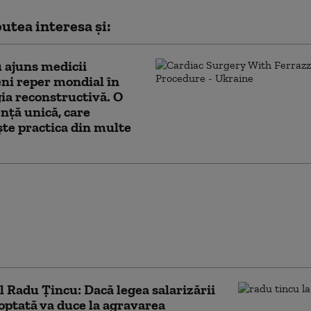
utea interesa și:
 ajuns medicii
ni reper mondial în
ia reconstructivă. O
nță unică, care
te practica din multe
în Parlament pe
le din Sănătate.
e: „Croitorașul cel
Bolojan, a tăiat tot”.
„Să lăsăm vrăjeala”
 Radu Țincu: Dacă legea salarizării
doptată va duce la agravarea