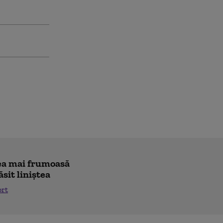
"cea mai frumoasă
ăsit liniștea
ort