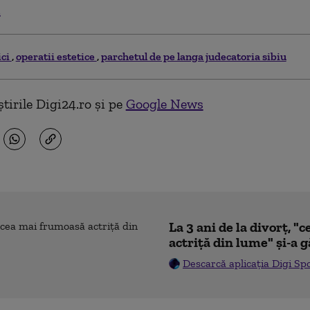
.
ci
operatii estetice
parchetul de pe langa judecatoria sibiu
tirile Digi24.ro și pe
Google News
La 3 ani de la divorț, 
actriță din lume" și-a g
Descarcă aplicația Digi Sp