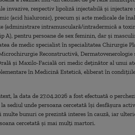
e invazive, respectiv lipoliză injectabilă și injectar
rmic (acid hialuronic), precum și acte medicale de îna
e (administrare intramusculară/intradermică a toxi
tip A), pentru persoane de sex feminin, dar și masculin
atea de medic specialist în specialitatea Chirurgie Pl
 Microchirurgie Reconstructivă, Dermatovenerologie
rală și Maxilo-Facială ori medic deținător al unui at
lementare în Medicină Estetică, eliberat în condiții
text, la data de 27.04.2026 a fost efectuată o perchez
 la sediul unde persoana cercetată își desfășura activi
 multe bunuri ce prezintă interes în cauză, iar ulteri
soana cercetată și mai mulți martori.