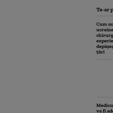
Te-ar p
Cum au
ucraine
chirurg
experie
depășeș
țări
Ceartă 
posturi
Rogobet
viteaz, 
Cozma: 
Medicul
va fi a