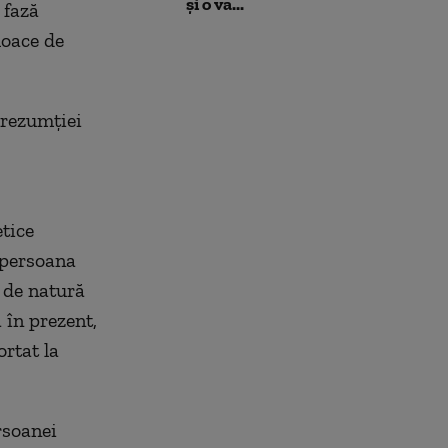
și o va...
 fază
loace de
prezumției
tice
 persoana
i de natură
ă în prezent,
ortat la
rsoanei