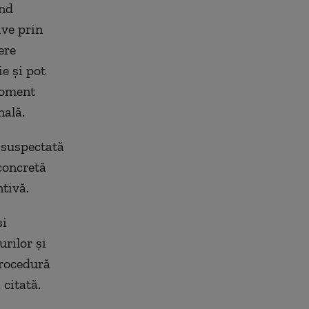
ind
ive prin
ere
e și pot
 moment
nală.
a suspectată
 concretă
tivă.
și
urilor și
procedură
 citată.