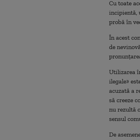
Cu toate ac
incipientă,
probă în ve
În acest co
de nevinovă
pronunțarea
Utilizarea 
ilegale» es
acuzată a r
să creeze co
nu rezultă c
sensul comu
De asemenea