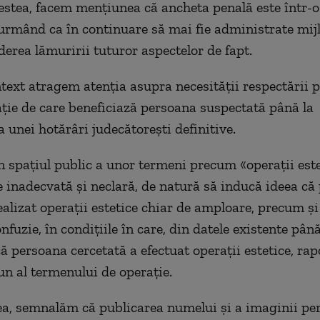
estea, facem mențiunea că ancheta penală este într-o
 urmând ca în continuare să mai fie administrate mij
derea lămuririi tuturor aspectelor de fapt.
ntext atragem atenția asupra necesității respectării 
ție de care beneficiază persoana suspectată până la
 unei hotărâri judecătorești definitive.
în spațiul public a unor termeni precum «operații este
te inadecvată și neclară, de natură să inducă ideea că
ealizat operații estetice chiar de amploare, precum ș
nfuzie, în condițiile în care, din datele existente pân
ă persoana cercetată a efectuat operații estetice, rap
n al termenului de operație.
, semnalăm că publicarea numelui și a imaginii pe