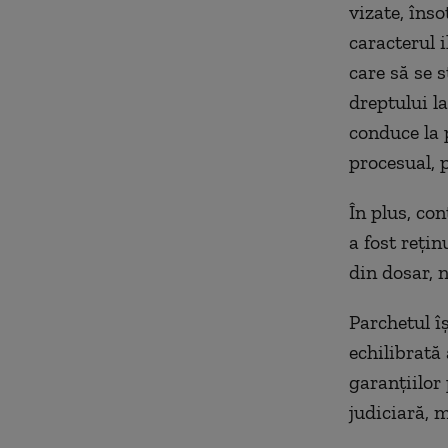
vizate, înso
caracterul i
care să se s
dreptului l
conduce la p
procesual, 
În plus, co
a fost rețin
din dosar, 
Parchetul î
echilibrată 
garanțiilor
judiciară, m