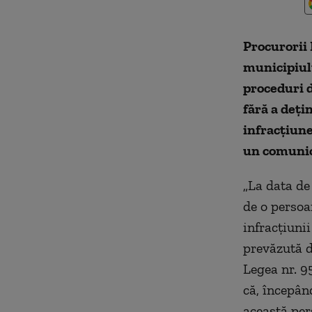
Procurorii 
municipiulu
proceduri d
fără a deți
infracțiune
un comunic
„La data de
de o persoa
infracțiunii
prevăzută de
Legea nr. 9
că, începân
această per