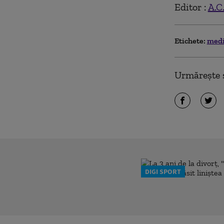
Editor :
A.C
Etichete:
medi
Urmărește ș
DIGI SPORT