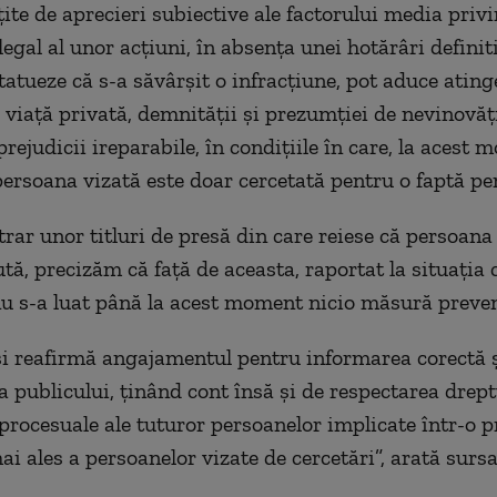
țite de aprecieri subiective ale factorului media priv
legal al unor acțiuni, în absența unei hotărâri definit
tatueze că s-a săvârșit o infracțiune, pot aduce ating
a viață privată, demnității și prezumției de nevinovăți
rejudicii ireparabile, în condițiile în care, la acest
persoana vizată este doar cercetată pentru o faptă pe
ntrar unor titluri de presă din care reiese că persoan
ută, precizăm că față de aceasta, raportat la situația
nu s-a luat până la acest moment nicio măsură preven
și reafirmă angajamentul pentru informarea corectă 
a publicului, ținând cont însă și de respectarea drept
 procesuale ale tuturor persoanelor implicate într-o 
ai ales a persoanelor vizate de cercetări”, arată sursa