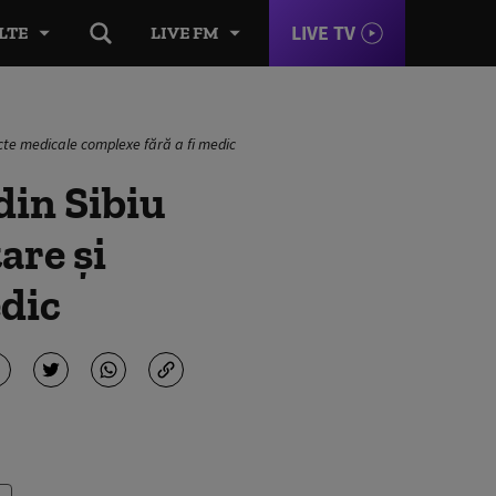
LIVE TV
LTE
LIVE FM
acte medicale complexe fără a fi medic
din Sibiu
are și
edic