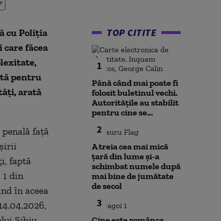
e
TOP CITITE
 cu Poliția
i care făcea
lexitate,
1
ată pentru
Până când mai poate fi
ăți, arată
folosit buletinul vechi.
Autoritățile au stabilit
pentru cine se...
2
 penală față
irii
A treia cea mai mică
țară din lume și-a
i, faptă
schimbat numele după
 1 din
mai bine de jumătate
de secol
ând în aceea
3
14.04.2026,
lui Sibiu
Cine este românca