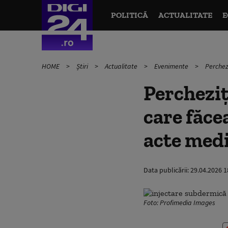
POLITICĂ
ACTUALITATE
E
HOME
Știri
Actualitate
Evenimente
Perchez
Percheziț
care făce
acte medi
Data publicării:
29.04.2026 1
Foto: Profimedia Images