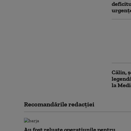
deficit
urgenț
Ministe
debloca
posturi
Câte su
asisten
Călin, 
legendă
la Medi
Recomandările redacţiei
Au fost reluate operațiunile pentru