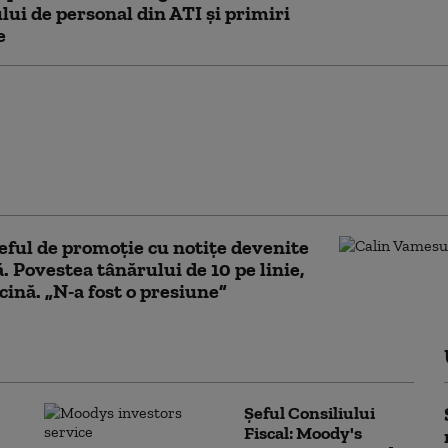
ului de personal din ATI și primiri
e
rul Sănătății propune
rea a peste 7.800 de
 în sistemul sanitar.
nt pentru medici și
ți medicali
șeful de promoție cu notițe devenite
. Povestea tânărului de 10 pe linie,
cină. „N-a fost o presiune”
Șeful Consiliului
Fiscal: Moody's