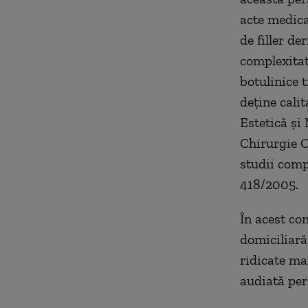
acte medical
de filler de
complexitat
botulinice 
deține calit
Estetică și
Chirurgie O
studii comp
418/2005.
În acest con
domiciliară
ridicate mai
audiată per