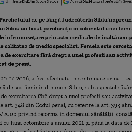
Urmărește
Digi24
în Google Discover
Adaugă
Digi24
ca sursă preferată în Googl
Parchetului de pe lângă Judecătoria Sibiu împreună
i Sibiu au făcut percheziții în cabinetul unei feme
e înfrumusețare prin acte medicale de înaltă comp
ne calitatea de medic specialist. Femeia este cercet
a de exercitare fără drept a unei profesii sau activit
at de presă.
 20.04.2026, a fost efectuată în continuare urmărirea
nă de sex feminin din mun. Sibiu, sub aspectul săvârș
 de exercitarea fără drept a unei profesii sau activităț
 art. 348 din Codul penal, cu referire la art. 393 alin.
5/2006 privind reforma în domeniul sănătății, const
d cu luna octombrie a anului 2021 și până la data de 
soană a realizat într-un cabinet de pe raza municipiu