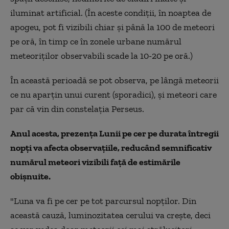
iluminat artificial. (În aceste condiții, în noaptea de
apogeu, pot fi vizibili chiar și până la 100 de meteori
pe oră, în timp ce în zonele urbane numărul
meteoriților observabili scade la 10-20 pe oră.)
În această perioadă se pot observa, pe lângă meteorii
ce nu aparțin unui curent (sporadici), și meteori care
par că vin din constelația Perseus.
Anul acesta, prezența Lunii pe cer pe durata întregii
nopți va afecta observațiile, reducând semnificativ
numărul meteori vizibili față de estimările
obișnuite.
"Luna va fi pe cer pe tot parcursul nopţilor. Din
această cauză, luminozitatea cerului va creşte, deci