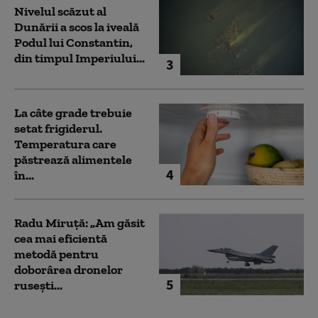
Nivelul scăzut al
Dunării a scos la iveală
Podul lui Constantin,
din timpul Imperiului...
3
La câte grade trebuie
setat frigiderul.
Temperatura care
păstrează alimentele
4
în...
Radu Miruță: „Am găsit
cea mai eficientă
metodă pentru
doborârea dronelor
5
rusești...