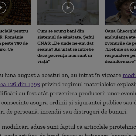
me
cială pentru
Cum se scurg bani din
Oana Gheorghi
RR: România
sistemul de sănătate. Șeful
ambulanța ata
ă peste 750 de
CNAS: „De unde ne-am dat
zvonurile de p
uro. Ce
seama? Au uitat să întrebe
„Trebuie să ex
dacă pacienții mai sunt în
răspundere pe
viață”
dezinformare”
u luna august a acestui an, au intrat în vigoare
modif
gea 126 din 1995
privind regimul materialelor explozi
ificări au fost atât prevenirea producerii unor even
 consecințe asupra ordinii și siguranței publice sau d
iri de persoană, incendii sau distrugeri de bunuri.
e modificări aduse sunt faptul că articolele pirotehni
, acele artificii de brad, focuri și bețișoare, bengale,