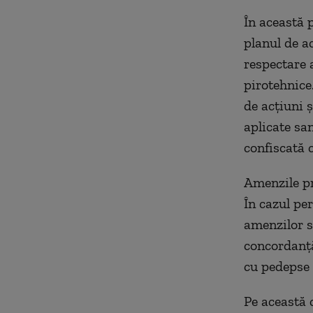
În această 
planul de a
respectare a
pirotehnice
de acțiuni ș
aplicate san
confiscată 
Amenzile pr
În cazul pe
amenzilor s
concordanță
cu pedepse d
Pe această 