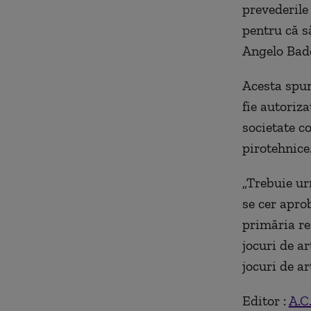
prevederile 
pentru că s
Angelo Bad
Acesta spun
fie autoriza
societate c
pirotehnice
„Trebuie ur
se cer aprob
primăria re
jocuri de ar
jocuri de ar
Editor :
A.C