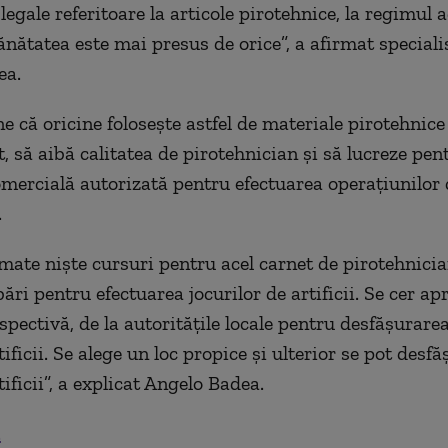
legale referitoare la articole pirotehnice, la regimul 
ănătatea este mai presus de orice”, a afirmat speciali
ea.
e că oricine folosește astfel de materiale pirotehnice
t, să aibă calitatea de pirotehnician și să lucreze pen
omercială autorizată pentru efectuarea operațiunilor 
.
mate niște cursuri pentru acel carnet de pirotehnician
ări pentru efectuarea jocurilor de artificii. Se cer ap
spectivă, de la autoritățile locale pentru desfășurare
tificii. Se alege un loc propice și ulterior se pot desf
tificii”, a explicat Angelo Badea.
.