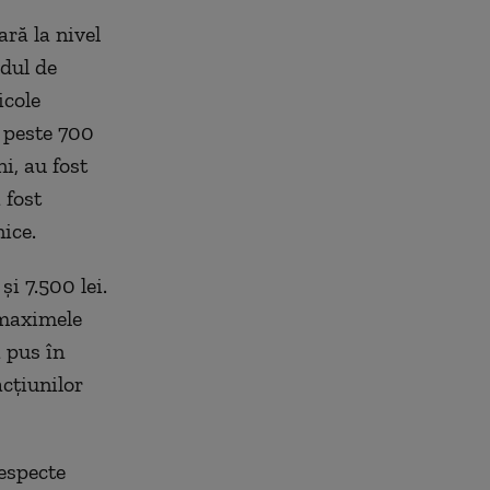
ră la nivel
dul de
icole
e peste 700
i, au fost
 fost
ice.
i 7.500 lei.
 maximele
 pus în
acțiunilor
respecte