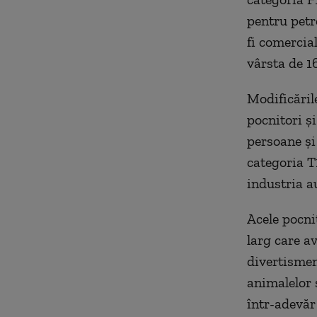
pentru petr
fi comercial
vârsta de 16
Modificările
pocnitori ș
persoane și 
categoria T1
industria au
Acele pocni
larg care a
divertismen
animalelor 
într-adevăr