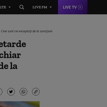
LIVE TV
LTE
LIVE FM
 Cine sunt cei exceptați de la sancțiuni
petarde
 chiar
de la