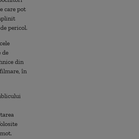
e care pot
mplinit
de pericol.
cele
e de
ehnice din
filmare, în
blicului
rtarea
olosite
omot.