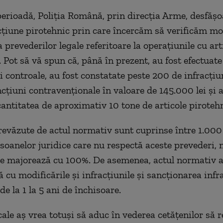
perioadă, Poliția Română, prin direcția Arme, desfășoa
cțiune pirotehnic prin care încercăm să verificăm mo
 prevederilor legale referitoare la operațiunile cu art
. Pot să vă spun că, până în prezent, au fost efectuat
i controale, au fost constatate peste 200 de infracțiun
cțiuni contravenționale în valoare de 145.000 lei și a
cantitatea de aproximativ 10 tone de articole pirotehn
evăzute de actul normativ sunt cuprinse între 1.000 ș
rsoanelor juridice care nu respectă aceste prevederi,
e majorează cu 100%. De asemenea, actul normativ a
 cu modificările și infracțiunile și sancționarea infr
e la 1 la 5 ani de închisoare.
cale aș vrea totuși să aduc în vederea cetățenilor să 