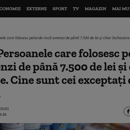
CONOMIE
EXTERNE
SPORT
TV
MAGAZIN
MAI MU
le care folosesc petarde riscă amenzi de până 7.500 de lei și chiar închisoare.
ersoanele care folosesc 
nzi de până 7.500 de lei și
e. Cine sunt cei exceptați 
i
 16:01
8:38