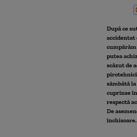
După ce sut
accidentat 
cumpărăm p
putea achizi
scăzut de a
pirotehnici
sâmbătă la
cuprinse în
respectă a
De asemenea
închisoare.