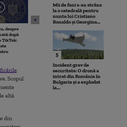
Mii de fani s-au strâns
la o catedrală pentru
nunta lui Cristiano
Ronaldo şi Georgina...
u, despre
Tinerii care au atacat
Ce spune Danie
cată după
ambulanța din Cluj, reținuți
despre scorul d
e TikTok:
24 de ore. Mărturia
prezidențiale:
iste
echipajului
să conving”
ntru
5
Incident grav de
icările
securitate: O dronă a
intrat din România în
ve. Scopul
Bulgaria şi a explodat
imente
la...
e altă
ce din
 pocnitori