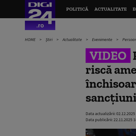
POLITICĂ
ACTUALITATE
E
HOME
Știri
Actualitate
Evenimente
Persoane
VIDEO
P
riscă ame
închisoar
sancțiun
Data actualizării:
02.12.2025
Data publicării:
22.11.2025 1