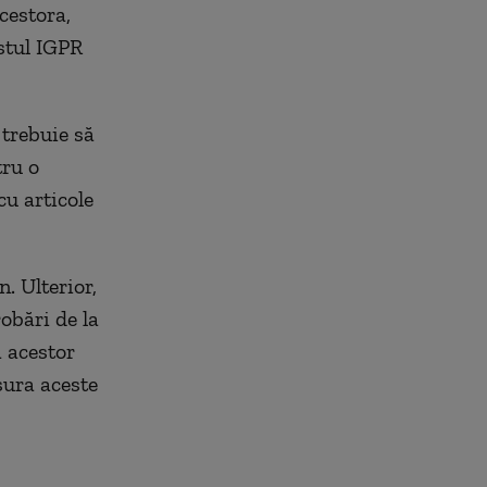
acestora,
stul IGPR
 trebuie să
tru o
cu articole
. Ulterior,
robări de la
a acestor
ășura aceste