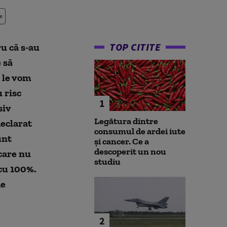
e
TOP CITITE
ru că s-au
 să
 le vom
u risc
1
siv
Legătura dintre
declarat
consumul de ardei iute
unt
și cancer. Ce a
descoperit un nou
 care nu
studiu
cu 100%.
de
2