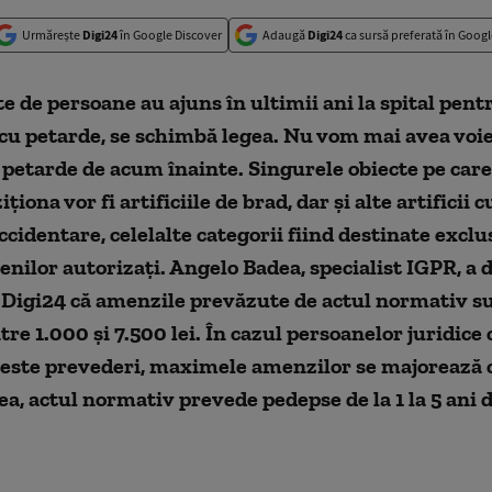
Urmărește
Digi24
în Google Discover
Adaugă
Digi24
ca sursă preferată în Googl
e de persoane au ajuns în ultimii ani la spital pent
cu petarde, se schimbă legea. Nu vom mai avea voie
etarde de acum înainte. Singurele obiecte pe care
ționa vor fi artificiile de brad, dar și alte artificii c
ccidentare, celelalte categorii fiind destinate exclu
enilor autorizați. Angelo Badea, specialist IGPR, a 
 Digi24 că amenzile prevăzute de actul normativ s
tre 1.000 și 7.500 lei. În cazul persoanelor juridice
ceste prevederi, maximele amenzilor se majorează 
, actul normativ prevede pedepse de la 1 la 5 ani 