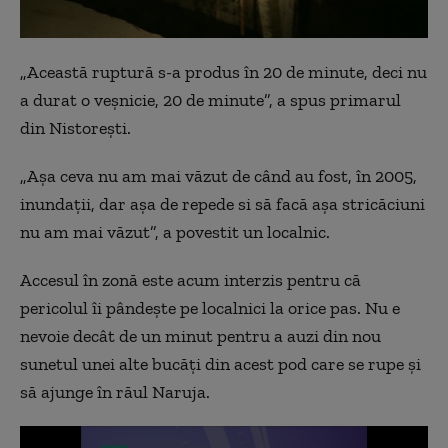
„
Această ruptură s-a produs în 20 de minute, deci nu
a durat o veşnicie, 20 de minute”, a spus primarul
din Nistorești.
„Aşa ceva nu am mai văzut de când au fost, în 2005,
inundații, dar aşa de repede si să facă aşa stricăciuni
nu am mai văzut”, a povestit un localnic.
Accesul în zonă este acum interzis pentru că
pericolul îi pândeşte pe localnici la orice pas. Nu e
nevoie decât de un minut pentru a auzi din nou
sunetul unei alte bucăţi din acest pod care se rupe şi
să ajunge în răul Naruja.