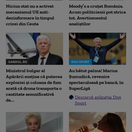
Niciun stat nu a activat
Moody’s a cruțat România.
mecanismul UE anti-
Acum politicienii pot strica
dezinformare în timpul
tot. Avertismentul
crizei din Ceuta
analiștilor
GANDUL.RO
DIGI SPORT
Ministrul bulgar al
Au bătut palma! Marius
Apărării susține că puterea
Șumudică, revenire
exploziei și coloana de fum
spectaculoasă pe bancă, în
arată că drona transporta o
SuperLigă
cantitate semnificativă
Descarcă aplicația Digi
de...
Sport