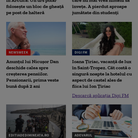
în Arctica: Un urs polar
care nu mai vrea nimeni să
folosește un bloc de gheață
înveţe. A pierdut aproape
pe post de halteră
jumătate din studenţi
NEWSWEEK
DIGI FM
Anunțul lui Nicușor Dan
Ioana Țiriac, vacanță de lux
deschide calea spre
în Saint-Tropez. Cât costă o
creșterea pensiilor.
singură noapte la hotelul cu
Pensionarii, prima veste
aspect de castel ales de
bună după 2 ani
fiica lui Ion Țiriac
Descarcă aplicația Digi FM
EDITIADEDIMINEATA.RO
ADEVARUL