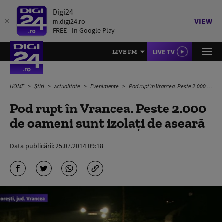
Digi24
VIEW
m.digi24.ro
FREE - In Google Play
LIVE TV
LIVE FM
HOME
Știri
Actualitate
Evenimente
Pod rupt în Vrancea. Peste 2.000 de oameni sunt izolați de aseară
Pod rupt în Vrancea. Peste 2.000
de oameni sunt izolați de aseară
Data publicării:
25.07.2014 09:18