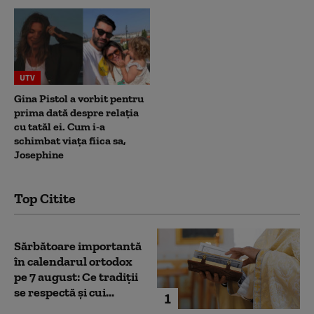
UTV
Gina Pistol a vorbit pentru
prima dată despre relația
cu tatăl ei. Cum i-a
schimbat viața fiica sa,
Josephine
Top Citite
Sărbătoare importantă
în calendarul ortodox
pe 7 august: Ce tradiții
se respectă și cui...
1