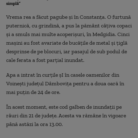
simplă”
Vrema rea a făcut pagube şi în Constanţa. O furtună
puternică, cu grindină, a pus la pământ câţiva copaci
şi a smuls mai multe acoperişuri, în Medgidia. Cinci
maşini au fost avariate de bucăţile de metal şi ţiglă
desprinse de pe blocuri, iar pasajul de sub podul de
cale ferata a fost parţial inundat.
Apa a intrat în curţile şI în casele oamenilor din
Voineşti judeţul Dâmboviţa pentru a doua oară în
mai puţin de 24 de ore.
În acest moment, este cod galben de inundaţii pe
râuri din 21 de judeţe. Acesta va rămâne în vigoare
până astăzi la ora 13.00.