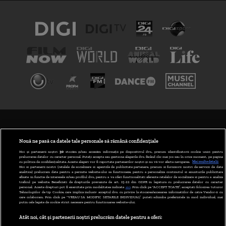
TERMENI ȘI CONDIȚII
POLITICA DE CONFIDENȚIALITATE
Nouă ne pasă ca datele tale personale să rămână confidențiale
Noi și partenerii noștri
30
stocăm și/sau accesăm informații pe dispozitivul dvs., precum identificatorii cookie unici pentru
prelucrarea datelor cu caracter personal. Puteți accepta sau gestiona alegerile dvs. făcând clic mai jos sau în orice moment, pe pagina
ABONARE DIGI TV
cu politica de confidențialitate. Aceste alegeri vor fi raportate partenerilor noștri și nu vă vor afecta navigarea.
Mai multe detalii
Noi si partenerii nostri (retelele de socializare si agentiile de publicitate partenere, precum si furnizorii nostri de servicii de date
analitice) prelucram date pentru a permite website-ului sa functioneze, pentru a personaliza continutul si anunturile publicitare
GESTIONAȚI PREFERINȚELE
afisate in functie de interesele si/sau profilul dvs., pentru a va oferi functionalitati aferente retelelor de socializare si pentru a analiza
traficul pe website. Beneficiati de drepturile prevazute de art. 15-22 din GDPR in legatura cu prelucrarea datelor cu caracter
personal. Aceste drepturi pot fi exercitate prin modalitatea indicata
aici
. Prin click pe “ACCEPT TOATE”, acceptati folosirea tuturor
CODUL DIGI24
Tehnologiilor de tip Cookie, care implica inclusiv acceptul dvs. cu privire la stocarea/accesarea informatiilor de catre Vendor-ii cu
care colaboram. Prin click pe “VREAU SA MODIFIC SETARILE INDIVIDUAL” puteti schimba preferintele in mod individual, mai
putin cele legate de cookie strict necesare pentru functionarea website-ului.
CAMERE WEB
Atât noi, cât și partenerii noștri prelucrăm datele pentru a oferi:
CONTACT/INFO