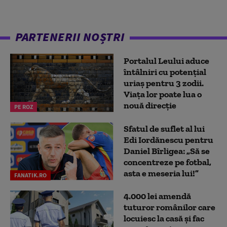
PARTENERII NOȘTRI
Portalul Leului aduce
întâlniri cu potențial
uriaș pentru 3 zodii.
Viața lor poate lua o
nouă direcție
PE ROZ
Sfatul de suflet al lui
Edi Iordănescu pentru
Daniel Bîrligea: „Să se
concentreze pe fotbal,
asta e meseria lui!”
FANATIK.RO
4.000 lei amendă
tuturor românilor care
locuiesc la casă și fac