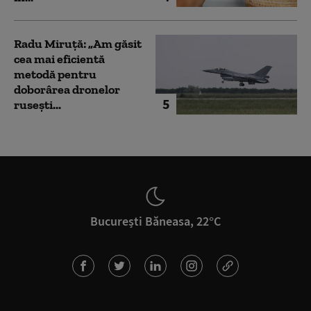
Radu Miruță: „Am găsit
cea mai eficientă
metodă pentru
doborârea dronelor
5
rusești...
București Băneasa, 22°C