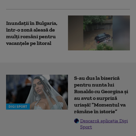
Inundații în Bulgaria,
într-o zonă aleasă de
mulți români pentru
vacanțele pe litoral
S-au dus la biserică
pentru nunta lui
Ronaldo cu Georgina și
au avut o surpriză
uriașă! ”Momentul va
DIGI SPORT
rămâne în istorie”
Descarcă aplicația Digi
Sport