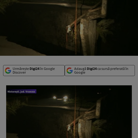
Urmărește
Digi24
în Google
Adaugă
Digi24
ca sursă preferată în
Discover
Google