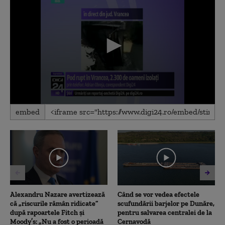
0
embed
seconds
of
4
minutes,
40
seconds
Alexandru Nazare avertizează
Când se vor vedea efectele
că „riscurile rămân ridicate”
scufundării barjelor pe Dunăre,
după rapoartele Fitch și
pentru salvarea centralei de la
Moody’s: „Nu a fost o perioadă
Cernavodă