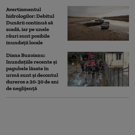
Avertismentul
hidrologilor: Debitul
Dunării continuă să
scadă, iar pe unele
râuri sunt posibile
inundații locale
Diana Buzoianu:
Inundaţiile recente şi
pagubele lăsate în
urmă sunt și decontul
dureros a 20-30 de ani
de neglijenţă
Risc de viituri pe râuri
din șapte județe.
Avertismentul
hidrologilor