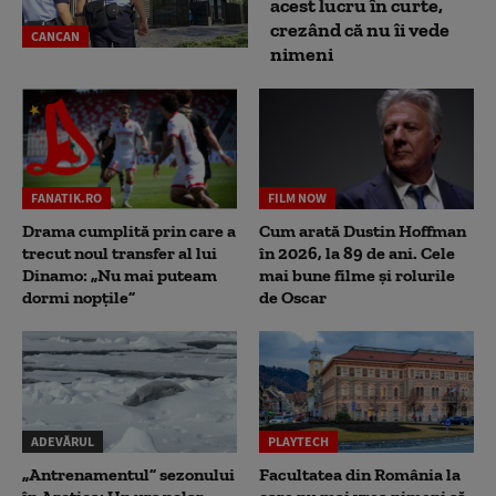
acest lucru în curte,
crezând că nu îi vede
CANCAN
nimeni
FANATIK.RO
FILM NOW
Drama cumplită prin care a
Cum arată Dustin Hoffman
trecut noul transfer al lui
în 2026, la 89 de ani. Cele
Dinamo: „Nu mai puteam
mai bune filme și rolurile
dormi nopțile”
de Oscar
ADEVĂRUL
PLAYTECH
„Antrenamentul” sezonului
Facultatea din România la