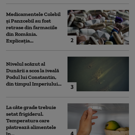
Medicamentele Colebil
și Panzcebil au fost
retrase din farmaciile
din România.
2
Explicația...
Nivelul scăzut al
Dunării a scos la iveală
Podul lui Constantin,
din timpul Imperiului...
3
La câte grade trebuie
setat frigiderul.
Temperatura care
păstrează alimentele
4
în...