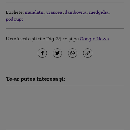
Etichete:
inundatii
vrancea
dambovita
medgidia
pod rupt
Urmărește știrile Digi24.ro și pe
Google News
Te-ar putea interesa și:
Doi tineri dați
dispăruți la barajul
Călimănești au fost
găsiți morți în râul
Siret, în județul Galați