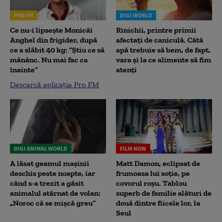
PRO FM
DIGI WORLD
Ce nu-i lipsește Monicăi
Rinichii, printre primii
Anghel din frigider, după
afectați de caniculă. Câtă
ce a slăbit 40 kg: “Știu ce să
apă trebuie să bem, de fapt,
mănânc. Nu mai fac ca
vara și la ce alimente să fim
înainte”
atenți
Descarcă aplicația Pro FM
DIGI ANIMAL WORLD
FILM NOW
A lăsat geamul mașinii
Matt Damon, eclipsat de
deschis peste noapte, iar
frumoasa lui soție, pe
când s-a trezit a găsit
covorul roșu. Tablou
animalul atârnat de volan:
superb de familie alături de
„Noroc că se mișcă greu”
două dintre fiicele lor, la
Seul