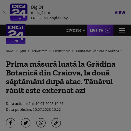
Digi24
VIEW
m.digi24.ro
FREE - In Google Play
LIVE TV
LIVE FM
HOME
Știri
Actualitate
Evenimente
Prima măsură luată la Grădina Botanică din Craiova, la două săptămâni după atac. Tânărul rănit este externat azi
Prima măsură luată la Grădina
Botanică din Craiova, la două
săptămâni după atac. Tânărul
rănit este externat azi
Data actualizării:
10.07.2023 10:29
Data publicării:
10.07.2023 10:22