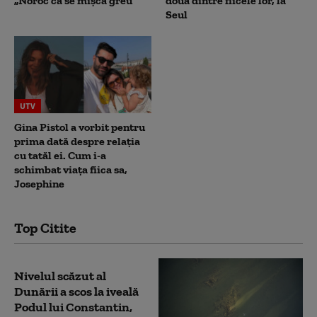
„Noroc că se mișcă greu”
două dintre fiicele lor, la
Seul
UTV
Gina Pistol a vorbit pentru
prima dată despre relația
cu tatăl ei. Cum i-a
schimbat viața fiica sa,
Josephine
Top Citite
Nivelul scăzut al
Dunării a scos la iveală
Podul lui Constantin,