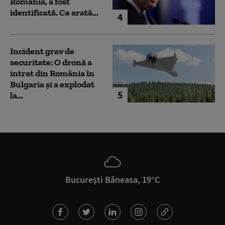
România, a fost
identificată. Ce arată...
4
Incident grav de
securitate: O dronă a
intrat din România în
Bulgaria şi a explodat
5
la...
București Băneasa, 19°C