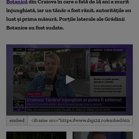
Botanică
din Craiova în care o fată de 14 ani a murit
înjunghiată, iar un tânăr a fost rănit, autoritățile au
luat și prima măsură. Porțile laterale ale Grădinii
Botanice au fost sudate.
0
embed
seconds
of
1
minute,