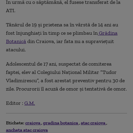
În urmă cu o săptămână, el fusese transferat de la
ATI.
Tânărul de 19 şi prietena sa în vârstă de 14 ani au
fost înjunghiaţi în timp ce se plimbau în
Grădina
Botanică
din Craiova, iar fata nu a supravieţuit
atacului.
Adolescentul de 17 ani, suspectat de comiterea
faptei, elev al Colegiului Naţional Militar ”Tudor
Vladimirescu”, a fost arestat preventiv pentru 30 de
zile. Procurorii îl acuză de omor şi tentativă de omor.
Editor :
G.M.
Etichete:
craiova
gradina botanica
atac craiova
ancheta atac craiova