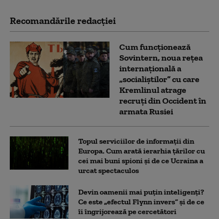
Recomandările redacţiei
Cum funcționează
Sovintern, noua rețea
internațională a
„socialiștilor” cu care
Kremlinul atrage
recruți din Occident în
armata Rusiei
Topul serviciilor de informații din
Europa. Cum arată ierarhia țărilor cu
cei mai buni spioni și de ce Ucraina a
urcat spectaculos
Devin oamenii mai puțin inteligenți?
Ce este „efectul Flynn invers” și de ce
îi îngrijorează pe cercetători