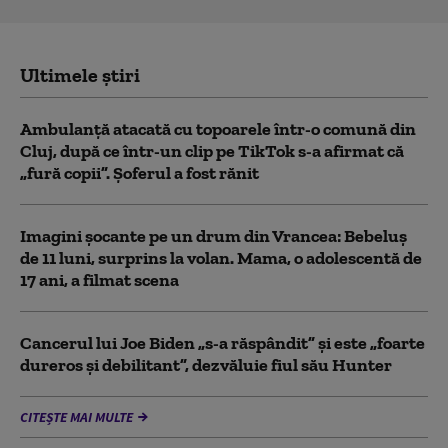
Ultimele știri
Ambulanţă atacată cu topoarele într-o comună din
Cluj, după ce într-un clip pe TikTok s-a afirmat că
„fură copii”. Șoferul a fost rănit
Imagini șocante pe un drum din Vrancea: Bebeluș
de 11 luni, surprins la volan. Mama, o adolescentă de
17 ani, a filmat scena
Cancerul lui Joe Biden „s-a răspândit” şi este „foarte
dureros și debilitant”, dezvăluie fiul său Hunter
CITEȘTE MAI MULTE