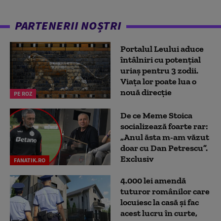
PARTENERII NOȘTRI
Portalul Leului aduce
întâlniri cu potențial
uriaș pentru 3 zodii.
Viața lor poate lua o
nouă direcție
PE ROZ
De ce Meme Stoica
socializează foarte rar:
„Anul ăsta m-am văzut
doar cu Dan Petrescu”.
Exclusiv
FANATIK.RO
4.000 lei amendă
tuturor românilor care
locuiesc la casă și fac
acest lucru în curte,