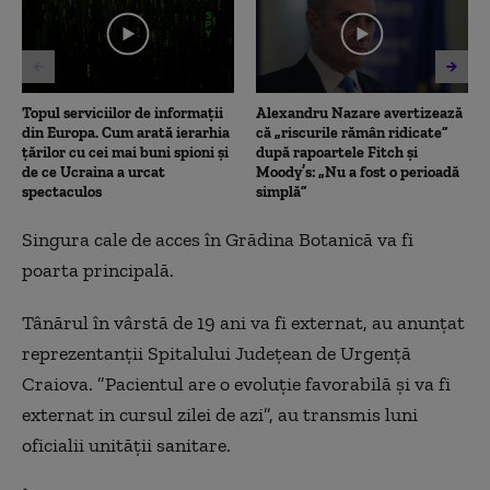
29
seconds
Topul serviciilor de informații
Alexandru Nazare avertizează
din Europa. Cum arată ierarhia
că „riscurile rămân ridicate”
țărilor cu cei mai buni spioni și
după rapoartele Fitch și
de ce Ucraina a urcat
Moody’s: „Nu a fost o perioadă
spectaculos
simplă”
Singura cale de acces în Grădina Botanică va fi
poarta principală.
Tânărul în vârstă de 19 ani va fi externat, au anunţat
reprezentanţii Spitalului Judeţean de Urgenţă
Craiova. ”Pacientul are o evoluţie favorabilă şi va fi
externat in cursul zilei de azi”, au transmis luni
oficialii unităţii sanitare.