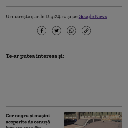
Urmărește știrile Digi24.ro și pe
Google News
Te-ar putea interesa și:
Furtună în Craiova:
străzi inundate și
copaci căzuți peste 15
mașini
Cer negru și mașini
acoperite de cenușă