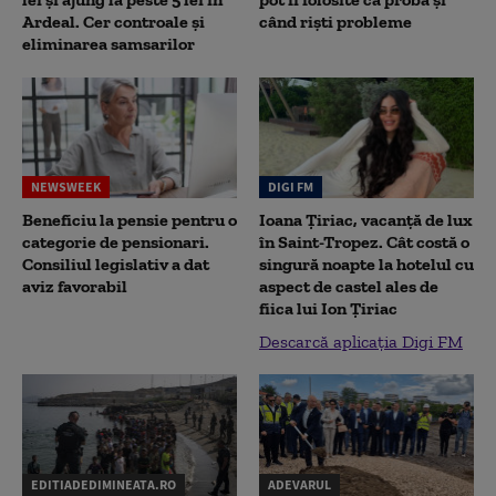
Ardeal. Cer controale și
când riști probleme
eliminarea samsarilor
NEWSWEEK
DIGI FM
Beneficiu la pensie pentru o
Ioana Țiriac, vacanță de lux
categorie de pensionari.
în Saint-Tropez. Cât costă o
Consiliul legislativ a dat
singură noapte la hotelul cu
aviz favorabil
aspect de castel ales de
fiica lui Ion Țiriac
Descarcă aplicația Digi FM
EDITIADEDIMINEATA.RO
ADEVARUL