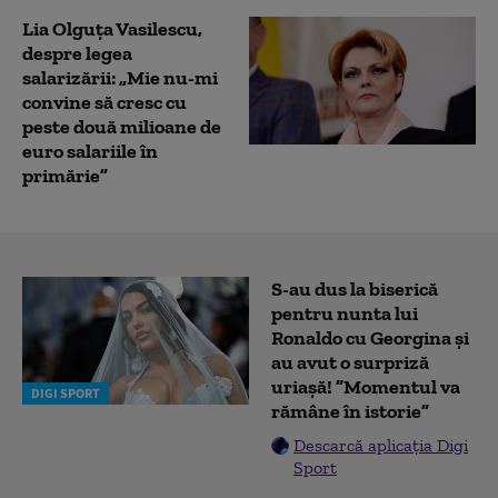
Lia Olguţa Vasilescu,
despre legea
salarizării: „Mie nu-mi
convine să cresc cu
peste două milioane de
euro salariile în
primărie”
S-au dus la biserică
pentru nunta lui
Ronaldo cu Georgina și
au avut o surpriză
uriașă! ”Momentul va
DIGI SPORT
rămâne în istorie”
Descarcă aplicația Digi
Sport