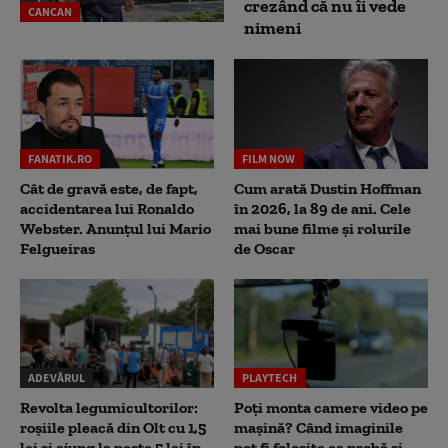
crezând că nu îi vede
CANCAN
nimeni
FANATIK.RO
FILM NOW
Cât de gravă este, de fapt,
Cum arată Dustin Hoffman
accidentarea lui Ronaldo
în 2026, la 89 de ani. Cele
Webster. Anunțul lui Mario
mai bune filme și rolurile
Felgueiras
de Oscar
ADEVĂRUL
PLAYTECH
Revolta legumicultorilor:
Poți monta camere video pe
roșiile pleacă din Olt cu 1,5
mașină? Când imaginile
lei și ajung la peste 5 lei în
pot fi folosite ca probă și