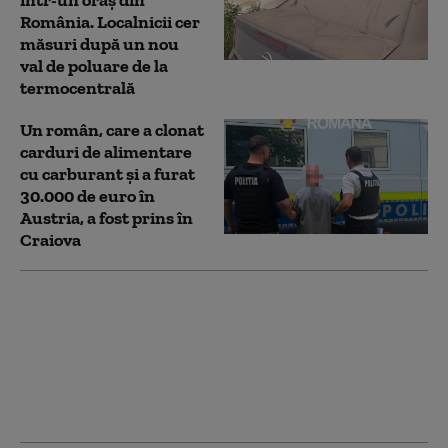
într-un oraș din
România. Localnicii cer
măsuri după un nou
val de poluare de la
termocentrală
Un român, care a clonat
carduri de alimentare
cu carburant și a furat
30.000 de euro în
Austria, a fost prins în
Craiova
Situație neobișnuită: la
Craiova, locatarii unui
bloc trec prin magazin
ca să ajungă acasă. Un
bărbat a pus lacăt pe
poarta de acces