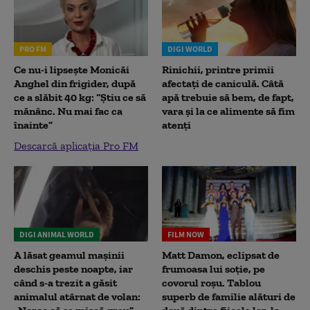
PRO FM
DIGI WORLD
Ce nu-i lipsește Monicăi
Rinichii, printre primii
Anghel din frigider, după
afectați de caniculă. Câtă
ce a slăbit 40 kg: “Știu ce să
apă trebuie să bem, de fapt,
mănânc. Nu mai fac ca
vara și la ce alimente să fim
înainte”
atenți
Descarcă aplicația Pro FM
DIGI ANIMAL WORLD
FILM NOW
A lăsat geamul mașinii
Matt Damon, eclipsat de
deschis peste noapte, iar
frumoasa lui soție, pe
când s-a trezit a găsit
covorul roșu. Tablou
animalul atârnat de volan:
superb de familie alături de