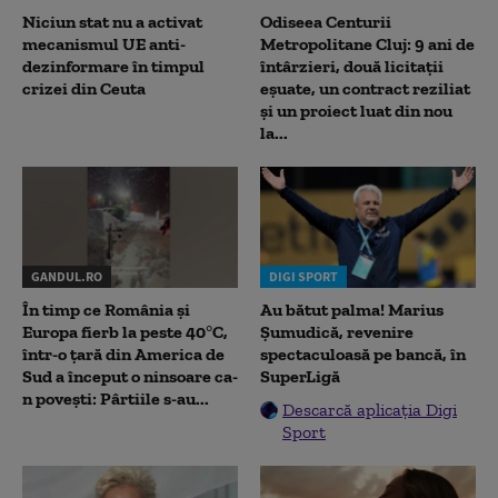
Niciun stat nu a activat
Odiseea Centurii
mecanismul UE anti-
Metropolitane Cluj: 9 ani de
dezinformare în timpul
întârzieri, două licitații
crizei din Ceuta
eșuate, un contract reziliat
și un proiect luat din nou
la...
GANDUL.RO
DIGI SPORT
În timp ce România și
Au bătut palma! Marius
Europa fierb la peste 40°C,
Șumudică, revenire
într-o țară din America de
spectaculoasă pe bancă, în
Sud a început o ninsoare ca-
SuperLigă
n povești: Pârtiile s-au...
Descarcă aplicația Digi
Sport