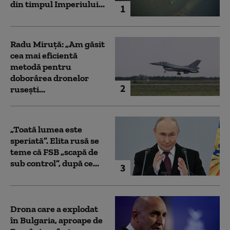
din timpul Imperiului...
1
Radu Miruță: „Am găsit
cea mai eficientă
metodă pentru
doborârea dronelor
2
rusești...
„Toată lumea este
speriată”. Elita rusă se
teme că FSB „scapă de
sub control”, după ce...
3
Drona care a explodat
în Bulgaria, aproape de