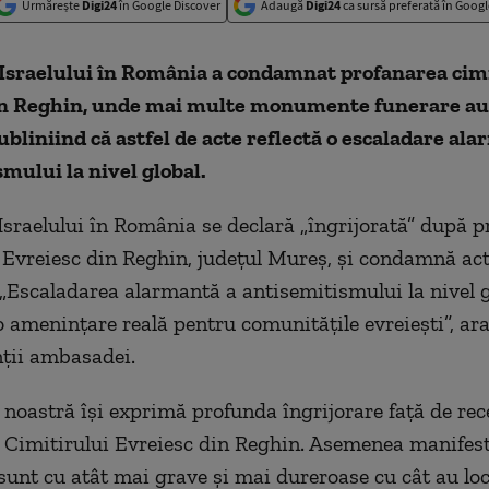
Urmărește
Digi24
în Google Discover
Adaugă
Digi24
ca sursă preferată în Googl
sraelului în România a condamnat profanarea cimi
in Reghin, unde mai multe monumente funerare au 
subliniind că astfel de acte reflectă o escaladare al
mului la nivel global.
raelului în România se declară „îngrijorată” după p
 Evreiesc din Reghin, judeţul Mureş, şi condamnă act
„Escaladarea alarmantă a antisemitismului la nivel 
o ameninţare reală pentru comunităţile evreieşti”, ar
ţii ambasadei.
oastră îşi exprimă profunda îngrijorare faţă de rec
 Cimitirului Evreiesc din Reghin. Asemenea manifest
sunt cu atât mai grave şi mai dureroase cu cât au loc