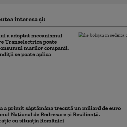
utea interesa și:
ul a adoptat mecanismul
re Transelectrica poate
consumul marilor companii.
ndiții se poate aplica
te fi evitat consumul
 de energie seara.
Ministerului Energiei
opulație și companii
a a primit săptămâna trecută un miliard de euro
anul Naţional de Redresare şi Rezilienţă.
ție cu situația României