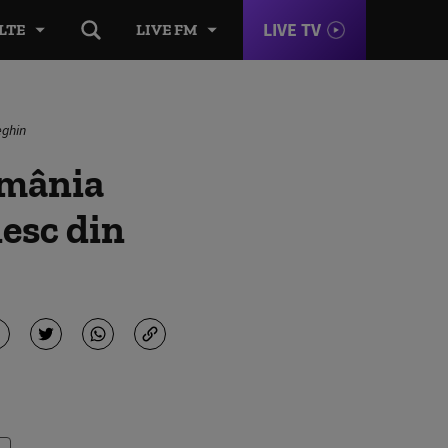
LIVE TV
LTE
LIVE FM
eghin
omânia
iesc din