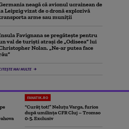
Germania neagă că avionul ucrainean de
la Leipzig vizat de o dronă explozivă
transporta arme sau muniţii
Insula Favignana se pregăteşte pentru
un val de turişti atraşi de „Odiseea” lui
Christopher Nolan. „Ne-ar putea face
rău”
CITEȘTE MAI MULTE
FANATIK.RO
 pe
“Curăț tot!” Neluțu Varga, furios
după umilința CFR Cluj – Tromso
rahova
0-5. Exclusiv