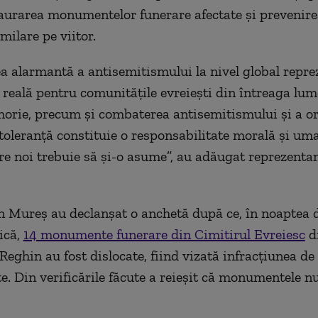
aurarea monumentelor funerare afectate şi prevenir
milare pe viitor.
a alarmantă a antisemitismului la nivel global repre
reală pentru comunităţile evreieşti din întreaga lum
orie, precum şi combaterea antisemitismului şi a or
toleranţă constituie o responsabilitate morală şi um
tre noi trebuie să şi-o asume”, au adăugat reprezentan
din Mureş au declanşat o anchetă după ce, în noaptea
ică,
14 monumente funerare din Cimitirul Evreiesc
d
Reghin au fost dislocate, fiind vizată infracţiunea de
. Din verificările făcute a reieşit că monumentele nu