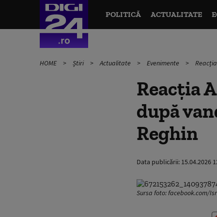
POLITICĂ
ACTUALITATE
E
HOME
Știri
Actualitate
Evenimente
Reacția
Reacția A
după vand
Reghin
Data publicării:
15.04.2026 1
Sursa foto: facebook.com/I