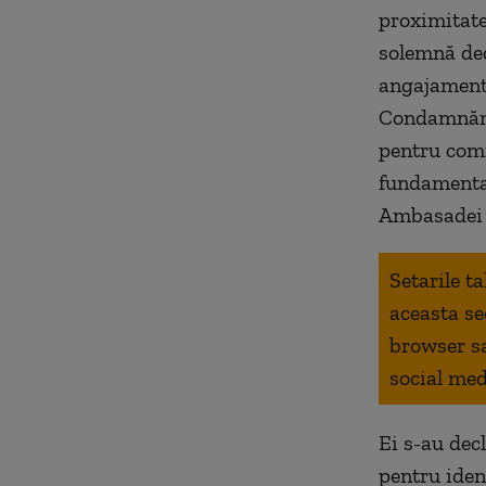
proximitate
solemnă ded
angajamentu
Condamnăm c
pentru comi
fundamental
Ambasadei I
Setarile t
aceasta se
browser s
social med
Ei s-au dec
pentru iden