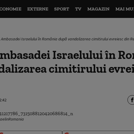
CONOMIE
EXTERNE
SPORT
TV
MAGAZIN
MAI MU
 Ambasadei Israelului în România după vandalizarea cimitirului evreiesc din R
mbasadei Israelului în R
alizarea cimitirului evre
2:42
sraelinRomania