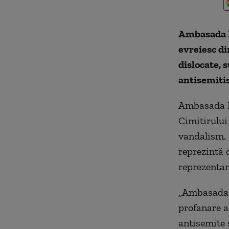
Ambasada I
evreiesc d
dislocate, 
antisemitis
Ambasada Is
Cimitirului
vandalism. 
reprezintă 
reprezentan
„Ambasada n
profanare a
antisemite 