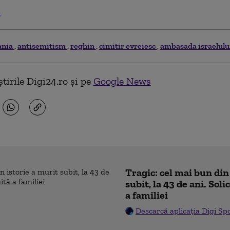
.
ania
antisemitism
reghin
cimitir evreiesc
ambasada israelulu
tirile Digi24.ro și pe
Google News
Tragic: cel mai bun din
subit, la 43 de ani. Sol
a familiei
Descarcă aplicația Digi Sp