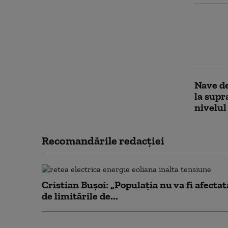
Numărul
crescut
primul
Capita
Nave de
la supr
nivelul
Recomandările redacţiei
Cristian Bușoi: „Populația nu va fi afectat
de limitările de...