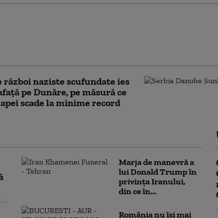
 firmelor dizolvate a
 cu aproape 13% în
 semestru din 2026.
la conduce clasamentul
 război naziste scufundate ies
afață pe Dunăre, pe măsură ce
 apei scade la minime record
Marja de manevră a
lui Donald Trump în
ă
privința Iranului,
din ce în...
România nu își mai