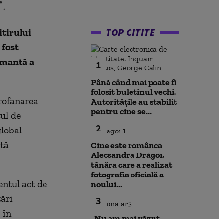
e
TOP CITITE
tirului
fost
armantă a
1
Până când mai poate fi
folosit buletinul vechi.
rofanarea
Autoritățile au stabilit
pentru cine se...
ul de
2
global
ată
Cine este românca
Alecsandra Drăgoi,
tânăra care a realizat
fotografia oficială a
entul act de
noului...
ări
3
 în
„Nu am mai văzut