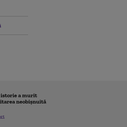
i
 istorie a murit
icitarea neobișnuită
ort