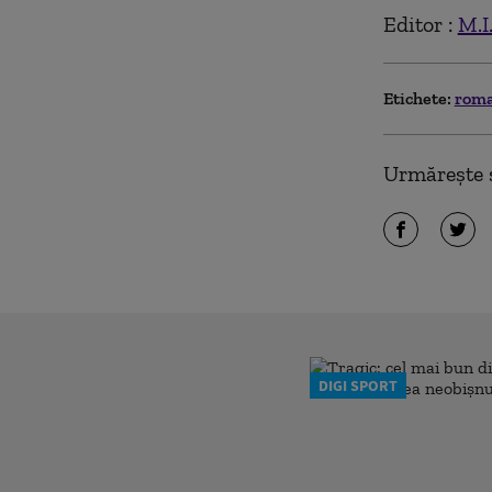
Editor :
M.I
Etichete:
rom
Urmărește ș
DIGI SPORT