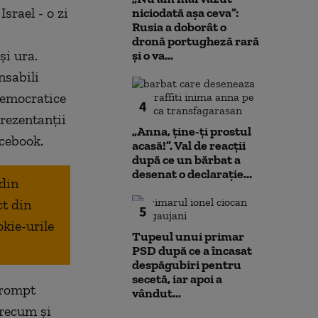
srael - o zi
niciodată așa ceva”:
Rusia a doborât o
dronă portugheză rară
i ura.
și o va...
nsabili
democratice
4
prezentanţii
„Anna, ţine-ţi prostul
cebook.
acasă!”. Val de reacții
după ce un bărbat a
desenat o declarație...
 din
ct din
5
okie-urile
Tupeul unui primar
PSD după ce a încasat
despăgubiri pentru
secetă, iar apoi a
prompt
vândut...
precum şi