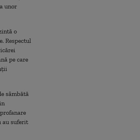
ea unor
zintă o
e. Respectul
icărei
ană pe care
ţii
 de sâmbătă
in
 profanare
 au suferit