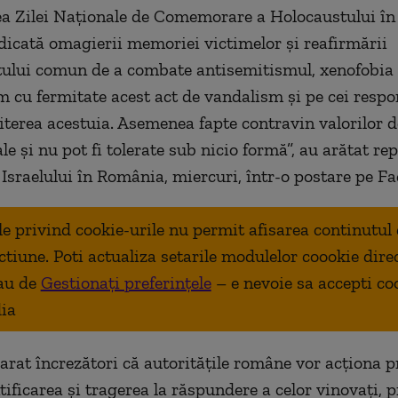
a Zilei Naţionale de Comemorare a Holocaustului în I
icată omagierii memoriei victimelor şi reafirmării
lui comun de a combate antisemitismul, xenofobia ş
u fermitate acest act de vandalism şi pe cei respo
terea acestuia. Asemenea fapte contravin valorilor 
e şi nu pot fi tolerate sub nicio formă”, au arătat re
sraelului în România, miercuri, într-o postare pe Fa
ale privind cookie-urile nu permit afisarea continutul
ctiune. Poti actualiza setarile modulelor coookie dire
au de
Gestionați preferințele
– e nevoie sa accepti co
ia
larat încrezători că autorităţile române vor acţiona 
tificarea şi tragerea la răspundere a celor vinovaţi, 