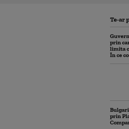
Te-ar p
Guvern
prin ca
limita 
În ce co
Cum poa
ridicat
Apelul 
către p
Bulgari
prin Pl
Compara