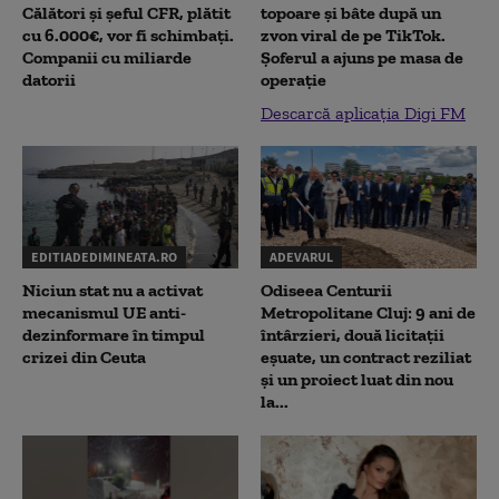
Călători și șeful CFR, plătit
topoare și bâte după un
cu 6.000€, vor fi schimbați.
zvon viral de pe TikTok.
Companii cu miliarde
Șoferul a ajuns pe masa de
datorii
operație
Descarcă aplicația Digi FM
EDITIADEDIMINEATA.RO
ADEVARUL
Niciun stat nu a activat
Odiseea Centurii
mecanismul UE anti-
Metropolitane Cluj: 9 ani de
dezinformare în timpul
întârzieri, două licitații
crizei din Ceuta
eșuate, un contract reziliat
și un proiect luat din nou
la...