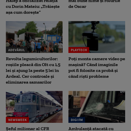
Halep a oficializat relația
mai bune filme și rolurile
cu Dorin Mateiu: „Trăiește
de Oscar
așa cum dorește”
ADEVĂRUL
PLAYTECH
Revolta legumicultorilor:
Poți monta camere video pe
roșiile pleacă din Olt cu 1,5
mașină? Când imaginile
lei și ajung la peste 5 lei în
pot fi folosite ca probă și
Ardeal. Cer controale și
când riști probleme
eliminarea samsarilor
NEWSWEEK
DIGI FM
Șeful milionar al CFR
Ambulanță atacată cu