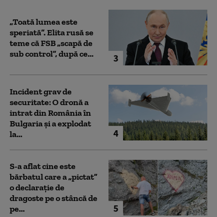
„Toată lumea este
speriată”. Elita rusă se
teme că FSB „scapă de
sub control”, după ce...
3
Incident grav de
securitate: O dronă a
intrat din România în
Bulgaria şi a explodat
4
la...
S-a aflat cine este
bărbatul care a „pictat”
o declarație de
dragoste pe o stâncă de
5
pe...