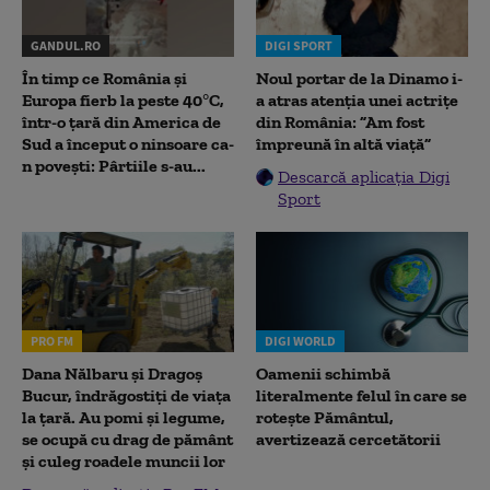
GANDUL.RO
DIGI SPORT
În timp ce România și
Noul portar de la Dinamo i-
Europa fierb la peste 40°C,
a atras atenția unei actrițe
într-o țară din America de
din România: ”Am fost
Sud a început o ninsoare ca-
împreună în altă viață”
n povești: Pârtiile s-au...
Descarcă aplicația Digi
Sport
PRO FM
DIGI WORLD
Dana Nălbaru și Dragoș
Oamenii schimbă
Bucur, îndrăgostiți de viața
literalmente felul în care se
la țară. Au pomi și legume,
rotește Pământul,
se ocupă cu drag de pământ
avertizează cercetătorii
și culeg roadele muncii lor