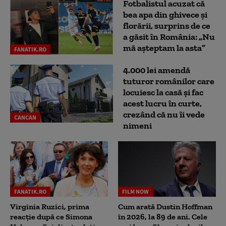
Fotbalistul acuzat că
bea apa din ghivece și
florării, surprins de ce
a găsit în România: „Nu
mă așteptam la asta”
FANATIK.RO
4.000 lei amendă
tuturor românilor care
locuiesc la casă și fac
acest lucru în curte,
crezând că nu îi vede
CANCAN
nimeni
FANATIK.RO
FILM NOW
Virginia Ruzici, prima
Cum arată Dustin Hoffman
reacție după ce Simona
în 2026, la 89 de ani. Cele