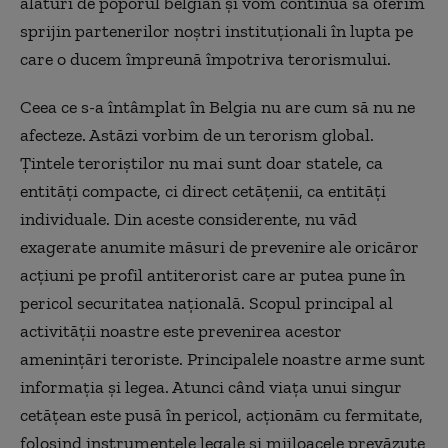
alături de poporul belgian și vom continua să oferim
sprijin partenerilor noștri instituționali în lupta pe
care o ducem împreună împotriva terorismului.
Ceea ce s-a întâmplat în Belgia nu are cum să nu ne
afecteze. Astăzi vorbim de un terorism global.
Țintele teroriștilor nu mai sunt doar statele, ca
entități compacte, ci direct cetățenii, ca entități
individuale. Din aceste considerente, nu văd
exagerate anumite măsuri de prevenire ale oricăror
acțiuni pe profil antiterorist care ar putea pune în
pericol securitatea națională. Scopul principal al
activității noastre este prevenirea acestor
amenințări teroriste. Principalele noastre arme sunt
informația și legea. Atunci când viața unui singur
cetățean este pusă în pericol, acționăm cu fermitate,
folosind instrumentele legale și mijloacele prevăzute