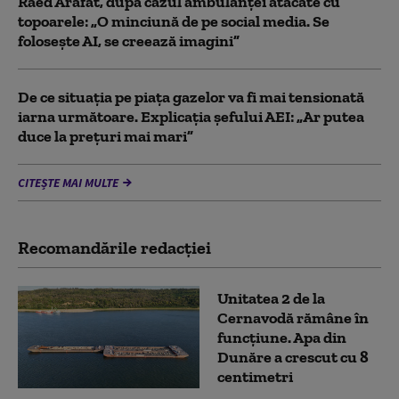
Raed Arafat, după cazul ambulanței atacate cu
topoarele: „O minciună de pe social media. Se
folosește AI, se creează imagini”
De ce situaţia pe piaţa gazelor va fi mai tensionată
iarna următoare. Explicația șefului AEI: „Ar putea
duce la preţuri mai mari”
CITEȘTE MAI MULTE
Recomandările redacţiei
Unitatea 2 de la
Cernavodă rămâne în
funcțiune. Apa din
Dunăre a crescut cu 8
centimetri