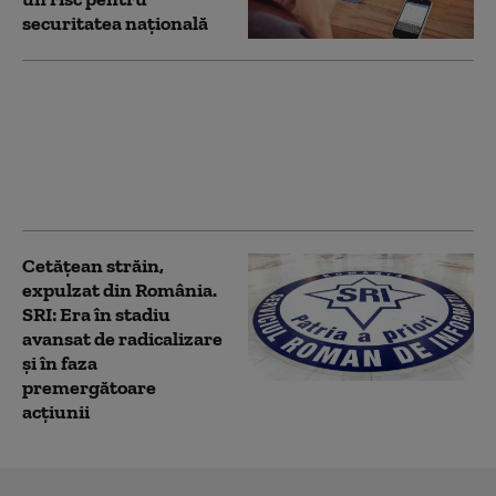
securitatea națională
Președintele Nicușor
Dan a promulgat legea
privind infrastructura
digitală publică. Ce rol
vor avea STS și SRI
Cetățean străin,
expulzat din România.
SRI: Era în stadiu
avansat de radicalizare
și în faza
premergătoare
acțiunii