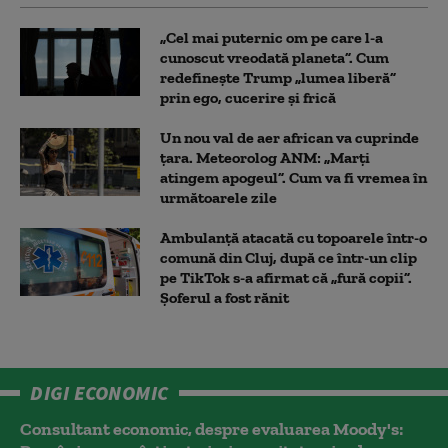
„Cel mai puternic om pe care l-a
cunoscut vreodată planeta”. Cum
redefinește Trump „lumea liberă”
prin ego, cucerire și frică
Un nou val de aer african va cuprinde
țara. Meteorolog ANM: „Marți
atingem apogeul”. Cum va fi vremea în
următoarele zile
Ambulanţă atacată cu topoarele într-o
comună din Cluj, după ce într-un clip
pe TikTok s-a afirmat că „fură copii”.
Șoferul a fost rănit
DIGI ECONOMIC
Consultant economic, despre evaluarea Moody's: