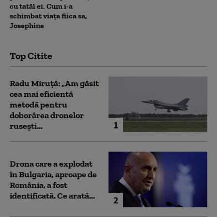
cu tatăl ei. Cum i-a
schimbat viața fiica sa,
Josephine
Top Citite
Radu Miruță: „Am găsit
cea mai eficientă
metodă pentru
doborârea dronelor
1
rusești...
Drona care a explodat
în Bulgaria, aproape de
România, a fost
identificată. Ce arată...
2