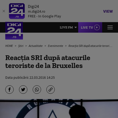
Digi24
VIEW
m.digi24.ro
FREE - In Google Play
LIVE TV
LIVE FM
HOME
Știri
Actualitate
Evenimente
Reacţia SRI după atacurile teroriste de la Bruxelles
Reacţia SRI după atacurile
teroriste de la Bruxelles
Data publicării:
22.03.2016 14:25