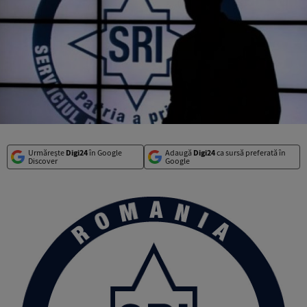
Urmărește
Digi24
în Google
Adaugă
Digi24
ca sursă preferată în
Discover
Google