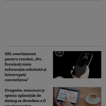
Curtea de Apel
București a dat undă
verde începerii
judecății în dosarul
care îl vizează pe
Florian Coldea. Decizia
poate fi contestată
SRI, avertisment
pentru români: „Nu
furnizați nicio
informație solicitată și
întrerupeți
convorbirea”
Dragoste, minciuni și
spioni: aplicațiile de
dating se dovedesc a fi
un risc pentru