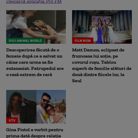
Descarcă aplicația Pro FM
DIGI ANIMAL WORLD
FILM NOW
Descoperirea făcută de o
Matt Damon, eclipsat de
femeie după ce a salvat un
frumoasa lui soție, pe
câine care urma sa fie
covorul roșu. Tablou
eutanasiat. Patrupedul are
superb de familie alături de
o rasă extrem de rară
două dintre fiicele lor, la
Seul
UTV
Gina Pistol a vorbit pentru
prima dată despre relația