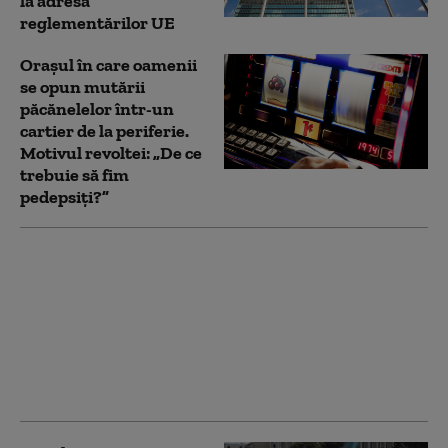
la adresa
reglementărilor UE
Orașul în care oamenii
se opun mutării
păcănelelor într-un
cartier de la periferie.
Motivul revoltei: „De ce
trebuie să fim
pedepsiți?”
Preşedintele SUA a
publicat un videoclip
generat de IA în care
apare ca doctor care
vindecă „sindromul
delirant anti-Trump” la
vedete