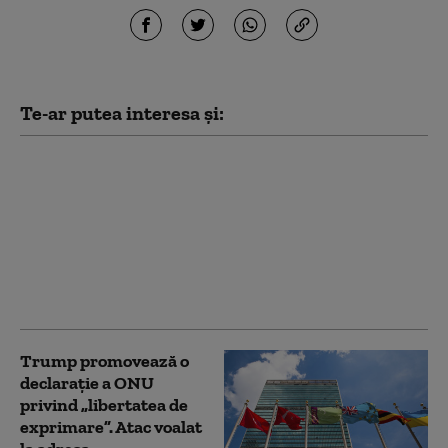
Te-ar putea interesa și:
Subvenții de la stat
pentru înlocuirea
sobelor vechi, cu
lemne. Programele vor
fi derulate de
autoritățile centrale și
locale
Trump promovează o
declarație a ONU
privind „libertatea de
exprimare”. Atac voalat