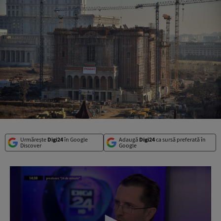
Urmărește
Digi24
în Google
Adaugă
Digi24
ca sursă preferată în
Discover
Google