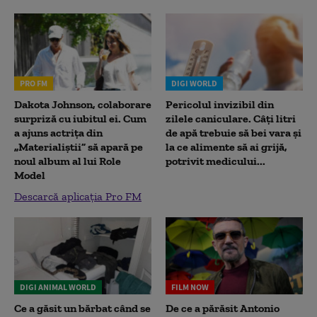
PRO FM
DIGI WORLD
Dakota Johnson, colaborare
Pericolul invizibil din
surpriză cu iubitul ei. Cum
zilele caniculare. Câți litri
a ajuns actrița din
de apă trebuie să bei vara și
„Materialiștii” să apară pe
la ce alimente să ai grijă,
noul album al lui Role
potrivit medicului...
Model
Descarcă aplicația Pro FM
DIGI ANIMAL WORLD
FILM NOW
Ce a găsit un bărbat când se
De ce a părăsit Antonio