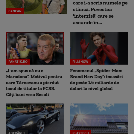
care i-a scris numele pe
stâncă. Povestea
CANCAN
'interzisă' care se
ascunde în...
FANATIK.RO
FILM NOW
„I-am spus că nu e
Fenomenul „Spider-Man:
Maradona”. Motivul pentru
Brand New Day”: încasări
care Târnovanu a pierdut
de peste 1,6 miliarde de
locul de titular la FCSB.
dolari la nivel global
Câți bani vrea Becali
ADEVĂRUL
PLAYTECH