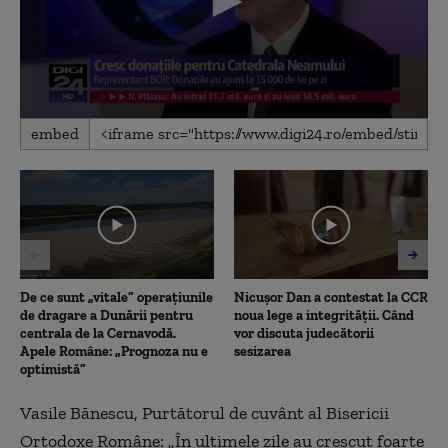
0
embed
seconds
of
52
seconds
De ce sunt „vitale” operațiunile
Nicușor Dan a contestat la CCR
de dragare a Dunării pentru
noua lege a integrității. Când
centrala de la Cernavodă.
vor discuta judecătorii
Apele Române: „Prognoza nu e
sesizarea
optimistă”
Vasile Bănescu, Purtătorul de cuvânt al Bisericii
Ortodoxe Române: „În ultimele zile au crescut foarte