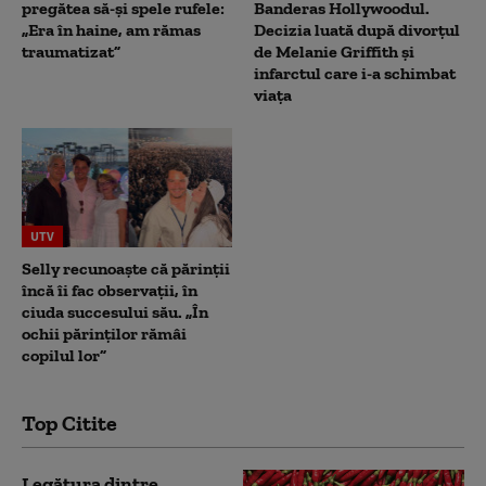
pregătea să-și spele rufele:
Banderas Hollywoodul.
„Era în haine, am rămas
Decizia luată după divorțul
traumatizat”
de Melanie Griffith și
infarctul care i-a schimbat
viața
UTV
Selly recunoaște că părinții
încă îi fac observații, în
ciuda succesului său. „În
ochii părinților rămâi
copilul lor”
Top Citite
Legătura dintre