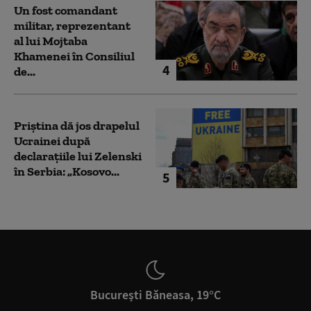
Un fost comandant
militar, reprezentant
al lui Mojtaba
Khamenei în Consiliul
4
de...
Priștina dă jos drapelul
Ucrainei după
declarațiile lui Zelenski
în Serbia: „Kosovo...
5
București Băneasa, 19°C