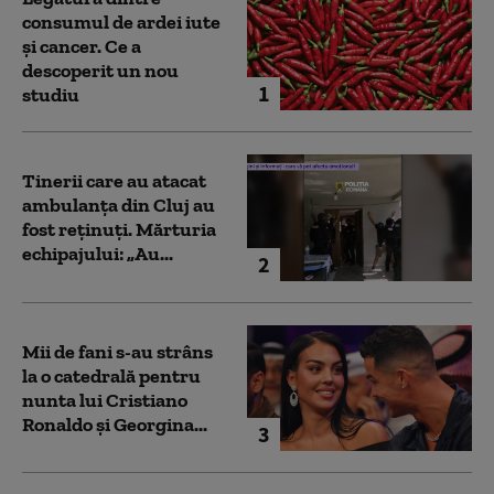
consumul de ardei iute
și cancer. Ce a
descoperit un nou
1
studiu
Tinerii care au atacat
ambulanța din Cluj au
fost reținuți. Mărturia
echipajului: „Au...
2
Mii de fani s-au strâns
la o catedrală pentru
nunta lui Cristiano
Ronaldo şi Georgina...
3