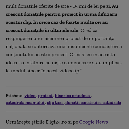
mult donaţiile oferite de site - 15 mii de lei pe zi.
Au
crescut donaţiile pentru proiect în urma difuzării
acestui clip. În orice caz de foarte multe ori au
crescut donaţiile în ultimele zile
. Cred că
respingerea unui asemnea proiect de importanță
naţională se datorează unei insuficiente cunoaşteri a
conținutului acestui proiect. Cred şi eu in această
ideea - o intâlnire cu nişte oameni care s-au implicat
la modul sincer în acest videoclip.”
Etichete:
video
proiect
biserica ortodoxa
catedrala neamului
clip taxi
donatii construire catedrala
Urmărește știrile Digi24.ro și pe
Google News