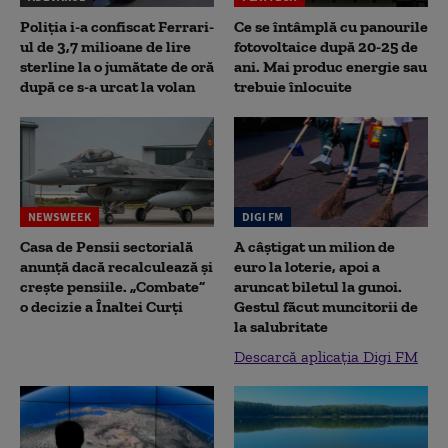
Poliția i-a confiscat Ferrari-
Ce se întâmplă cu panourile
ul de 3,7 milioane de lire
fotovoltaice după 20-25 de
sterline la o jumătate de oră
ani. Mai produc energie sau
după ce s-a urcat la volan
trebuie înlocuite
NEWSWEEK
DIGI FM
Casa de Pensii sectorială
A câștigat un milion de
anunță dacă recalculează și
euro la loterie, apoi a
crește pensiile. „Combate”
aruncat biletul la gunoi.
o decizie a Înaltei Curți
Gestul făcut muncitorii de
la salubritate
Descarcă aplicația Digi FM