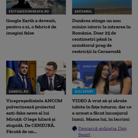
EDITIADEDIMINEATA.RO
ADEVARUL
Google Earth a devenit,
Dunărea atinge un nou
pentru o zi, o fabrică de
minim istoric la intrarea în
imagini false
România. Doar 25 de
centimetri până la
următorul prag de
restricții la Cernavodă
GANDUL.RO
DIGI SPORT
Vicepreședintele ANCOM
VIDEO A vrut să-și sărute
pulverizează proiectul
iubita în fața tuturor, dar ce
anti-fake news al lui
a urmat a făcut înconjurul
Miruță: O lege hilară și
lumii. Mama lui, în lacrimi
stupidă. De CENZURĂ.
Descarcă aplicația Digi
Făcută de un...
Sport