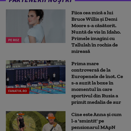
Fiica cea mică a lui
Bruce Willis și Demi
Moore s-a căsătorit.
Nuntă de vis în Idaho.
Primele imagini cu
PE ROZ
Tallulah în rochia de
mireasă
Prima mare
controversă de la
Europenele de înot. Ce
s-a auzit la boxe în
momentul în care
FANATIK.RO
sportivul din Rusia a
primit medalia de aur
Cine este Anna și cum
l-a 'smintit' pe
pensionarul MApN