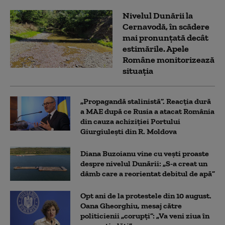
Nivelul Dunării la
Cernavodă, în scădere
mai pronunțată decât
estimările. Apele
Române monitorizează
situația
„Propagandă stalinistă”. Reacția dură
a MAE după ce Rusia a atacat România
din cauza achiziției Portului
Giurgiulești din R. Moldova
Diana Buzoianu vine cu vești proaste
despre nivelul Dunării: „S-a creat un
dâmb care a reorientat debitul de apă”
Opt ani de la protestele din 10 august.
Oana Gheorghiu, mesaj către
politicienii „corupți”: „Va veni ziua în