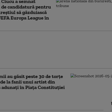
n Ciucu a semnat
 de candidatură pentru
reştiul să găzduiască
UEFA Europa League în
ncertul de pe Arena
lă s-a desfăşurat fără
te deosebite. În online
știri false cu privire la
ent
ii au găsit peste 30 de torțe
de la fanii unui artist din
 adunați în Piața Constituției