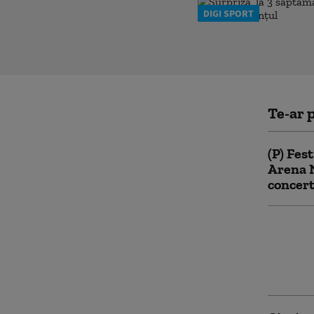
DIGI SPORT
Te-ar p
(P) Fest
Arena 
concert
Aranjar
infracț
propune
închiso