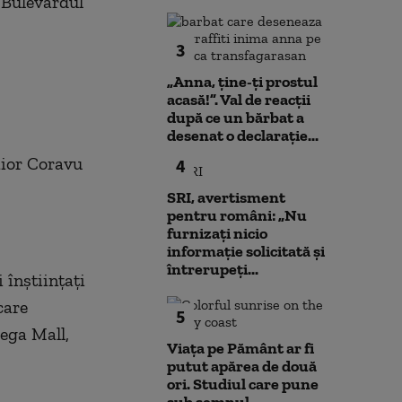
 Bulevardul
3
„Anna, ţine-ţi prostul
acasă!”. Val de reacții
după ce un bărbat a
desenat o declarație...
aior Coravu
4
SRI, avertisment
pentru români: „Nu
furnizați nicio
informație solicitată și
întrerupeți...
 înștiințați
care
5
Mega Mall,
Viața pe Pământ ar fi
putut apărea de două
ori. Studiul care pune