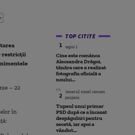
e
TOP CITITE
1
tarea
restricții
Cine este românca
Alecsandra Drăgoi,
venimentele
tânăra care a realizat
fotografia oficială a
noului...
unie – 22
2
Tupeul unui primar
elor în
PSD după ce a încasat
despăgubiri pentru
ță:
secetă, iar apoi a
vândut...