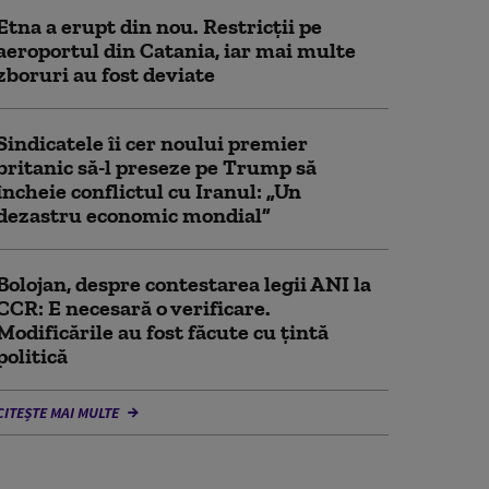
Etna a erupt din nou. Restricții pe
aeroportul din Catania, iar mai multe
zboruri au fost deviate
Sindicatele îi cer noului premier
britanic să-l preseze pe Trump să
încheie conflictul cu Iranul: „Un
dezastru economic mondial”
Bolojan, despre contestarea legii ANI la
CCR: E necesară o verificare.
Modificările au fost făcute cu țintă
politică
CITEȘTE MAI MULTE