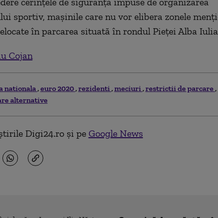
dere cerințele de siguranță impuse de organizarea
ui sportiv, mașinile care nu vor elibera zonele menți
relocate în parcarea situată în rondul Pieței Alba Iulia
iu Cojan
a nationala
euro 2020
rezidenti
meciuri
restrictii de parcare
are alternative
tirile Digi24.ro și pe
Google News