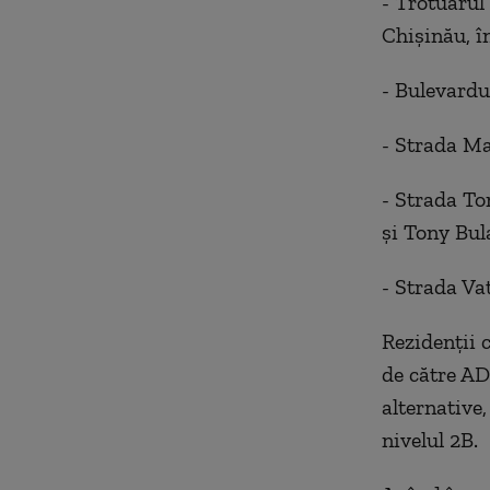
- Trotuarul
Chișinău
, 
- Bulevardu
- Strada Ma
- Strada To
și Tony Bul
- Strada V
Rezidenții c
de către AD
alternative
nivelul 2B.