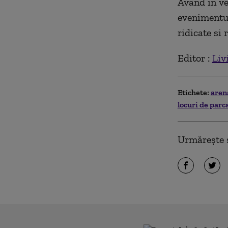
Având în ve
evenimentul
ridicate si 
Editor :
Liv
Etichete:
aren
locuri de parc
Urmărește ș