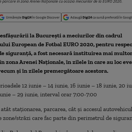
 de parcare în zona Arenei Naționale cu ocazia meciurilor de la EURO 2020.
Urmărește
Digi24
în Google Discover
Adaugă
Digi24
ca sursă preferată în Googl
esfășurării la București a meciurilor din cadrul
lui European de Fotbal
EURO
2020, pentru respec
e siguranță, a fost necesară instituirea mai multor 
în zona Arenei Naționale, în zilele în care au loc e
recum și în zilele premergătoare acestora.
erioadele 12 iunie – 14 iunie, 16 iunie – 18 iunie, 20 i
iunie – 29 iunie, interval orar 7:00-7:00
 atât staționarea, parcarea, cât și accesul autovehicul
 zone/străzi care fac parte din perimetrul de siguran