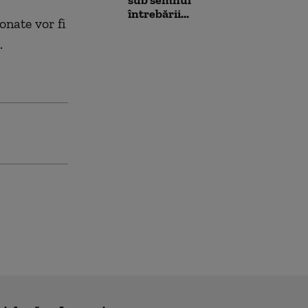
sub semnul
întrebării...
onate vor fi
.