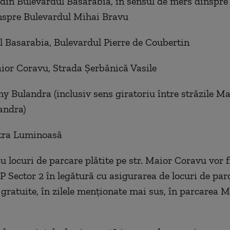
 din Bulevardul Basarabia, în sensul de mers dinspre
înspre Bulevardul Mihai Bravu
l Basarabia, Bulevardul Pierre de Coubertin
ior Coravu, Strada Șerbănică Vasile
ny Bulandra (inclusiv sens giratoriu între străzile M
andra)
atra Luminoasă
u locuri de parcare plătite pe str. Maior Coravu vor fi
P Sector 2 în legătură cu asigurarea de locuri de par
, gratuite, în zilele menționate mai sus, în parcarea 