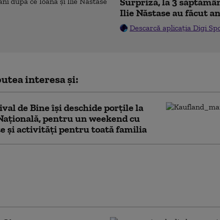
Surpriză, la 3 săptămân
Ilie Năstase au făcut a
Descarcă aplicația Digi Sp
utea interesa și:
ival de Bine își deschide porțile la
Națională, pentru un weekend cu
e și activități pentru toată familia
ea meciurilor ar putea deveni
iune în România. Un proiect
 pedepse de până la 4 ani de
are