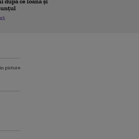
i după ce Ioana și
nunțul
ort