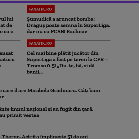
FANATIK.RO
ul lui
Șumudică a aruncat bomba:
at de
Drăguș poate semna în SuperLiga,
e cu o
dar nu cu FCSB! Exclusiv
FANATIK.RO
ansat
Cel mai bine plătit jucător din
zatorii
SuperLiga a fost pe teren la CFR –
e
Tromso 0-5! „Du-te, bă, și dă
banii...
e care îl are Mirabela Grădinaru. Câţi bani
ar
nte imnul naţional şi au fugit din ţară,
 au primit vestea
 Theron. Actrița împlinește 51 de ani