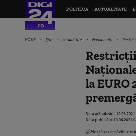
POLITICĂ
ACTUALITATE
E
HOME
Știri
Actualitate
Evenimente
Restricț
Restricți
Naționale,
la EURO 2
premergă
Data actualizării:
10.06.2021
Data publicării:
10.06.2021 0