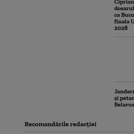
Cipria
dosarul
ca Bucu
finala 
2028
MAI: Co
Naţiona
inciden
circulă 
evenim
Jandarm
și petar
Belarus
Recomandările redacţiei