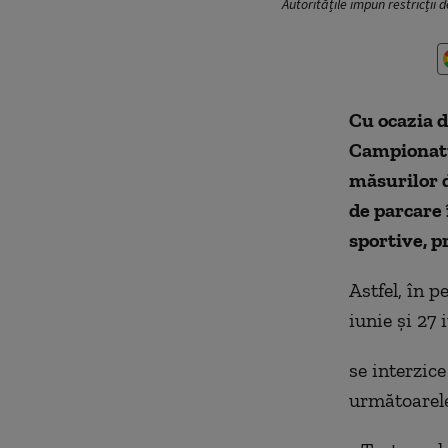
Autoritățile impun restricții
Cu ocazia d
Campionatu
măsurilor d
de parcare 
sportive, p
Astfel, în p
iunie și 27 
se interzice
următoarele