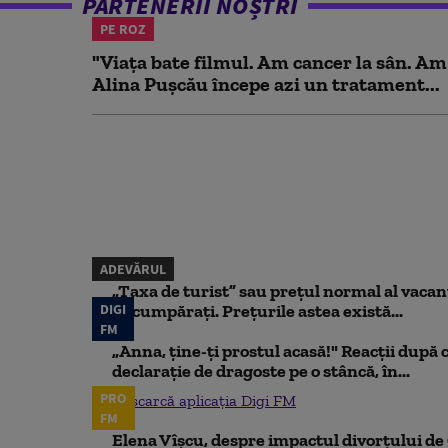
PARTENERII NOȘTRI
PE ROZ
"Viața bate filmul. Am cancer la sân. Am
Alina Pușcău începe azi un tratament...
ADEVĂRUL
„Taxa de turist” sau prețul normal al vaca
DIGI
să cumpărați. Prețurile astea există...
FM
„Anna, ţine-ţi prostul acasă!" Reacţii după 
declaraţie de dragoste pe o stâncă, în...
PRO
Descarcă aplicația Digi FM
FM
Elena Vîșcu, despre impactul divorțului de 