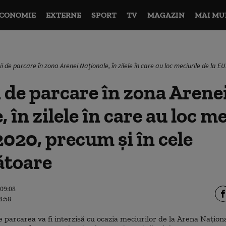
CONOMIE
EXTERNE
SPORT
TV
MAGAZIN
MAI MU
ii de parcare în zona Arenei Naționale, în zilele în care au loc meciurile de la
i de parcare în zona Arene
 în zilele în care au loc m
020, precum și în cele
toare
 09:08
8:58