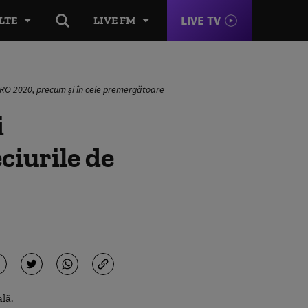
LIVE TV
LTE
LIVE FM
 EURO 2020, precum și în cele premergătoare
i
eciurile de