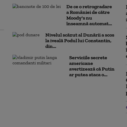
De ce o retrogradare
a României de către
Moody's nu
înseamnă automat...
Nivelul scăzut al Dunării a scos
la iveală Podul lui Constantin,
din...
Serviciile secrete
americane
avertizează că Putin
ar putea ataca o...