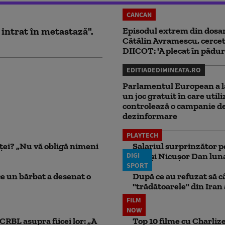
CANCAN
 intrat în metastază".
Episodul extrem din dosar
Cătălin Avramescu, cercet
DIICOT: 'A plecat în pădur
EDITIADEDIMINEATA.RO
Parlamentul European a l
un joc gratuit în care utili
controlează o campanie d
dezinformare
PLAYTECH
nței? „Nu vă obligă nimeni
Salariul surprinzător p
DIGI
face şi Nicuşor Dan lun
SPORT
ce un bărbat a desenat o
După ce au refuzat să câ
"trădătoarele" din Iran
FILM
NOW
CRBL asupra fiicei lor: „A
Top 10 filme cu Charlize