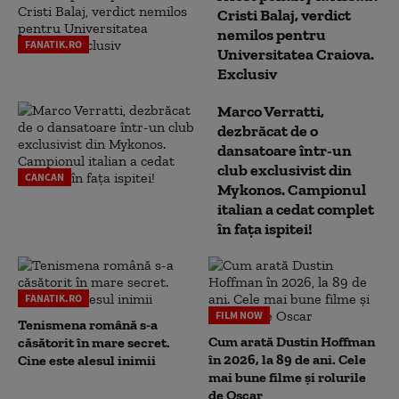
Cristi Balaj, verdict
nemilos pentru
FANATIK.RO
Universitatea Craiova.
Exclusiv
Marco Verratti,
dezbrăcat de o
dansatoare într-un
club exclusivist din
CANCAN
Mykonos. Campionul
italian a cedat complet
în fața ispitei!
FANATIK.RO
FILM NOW
Tenismena română s-a
Cum arată Dustin Hoffman
căsătorit în mare secret.
în 2026, la 89 de ani. Cele
Cine este alesul inimii
mai bune filme și rolurile
de Oscar