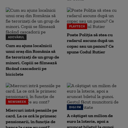
PLAYTECH
Poate Poliția să stea cu
ADEVĂRUL
radarul ascuns după un
Cum au ajuns localnicii
copac sau un panou? Ce
unui oraș din România să
spune Codul Rutier
fie terorizați de un grup de
minori. Copiii se filmează
făcând cascadorii pe
biciclete
NEWSWEEK
DIGI FM
Miercuri intră pensiile pe
A câștigat un milion de
card. La ce oră le primesc
euro la loterie, apoi a
pensionarii, în funcție de
aruncat biletul la gunoi.
banca la care au cont?