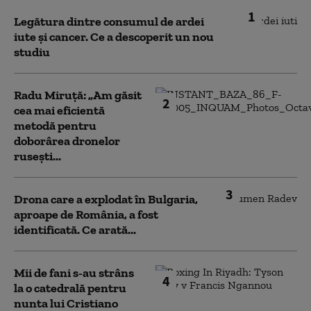
1
Legătura dintre consumul de ardei
iute și cancer. Ce a descoperit un nou
studiu
Radu Miruță: „Am găsit
2
cea mai eficientă
metodă pentru
doborârea dronelor
rusești...
3
Drona care a explodat în Bulgaria,
aproape de România, a fost
identificată. Ce arată...
Mii de fani s-au strâns
4
la o catedrală pentru
nunta lui Cristiano