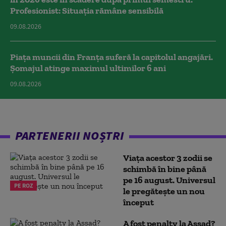
Profesionist: Situația rămâne sensibilă
09.08.2026
Piața muncii din Franța suferă la capitolul angajări.
Șomajul atinge maximul ultimilor 6 ani
09.08.2026
PARTENERII NOȘTRI
Viața acestor 3 zodii se
schimbă în bine până
pe 16 august. Universul
PE ROZ
le pregătește un nou
început
A fost penalty la Assad?