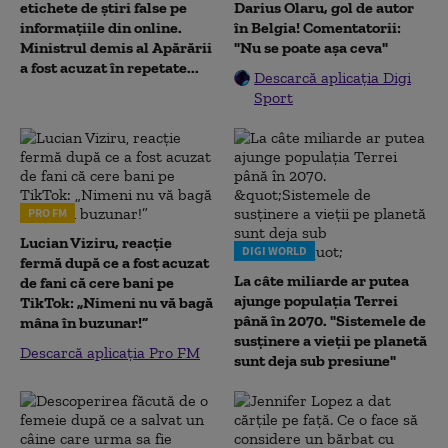
etichete de știri false pe
Darius Olaru, gol de autor
informațiile din online.
în Belgia! Comentatorii:
Ministrul demis al Apărării
"Nu se poate așa ceva"
a fost acuzat în repetate...
Descarcă aplicația Digi
Sport
PRO FM
Lucian Viziru, reacție
DIGI WORLD
fermă după ce a fost acuzat
La câte miliarde ar putea
de fani că cere bani pe
ajunge populația Terrei
TikTok: „Nimeni nu vă bagă
până în 2070. "Sistemele de
mâna în buzunar!”
susținere a vieții pe planetă
Descarcă aplicația Pro FM
sunt deja sub presiune"