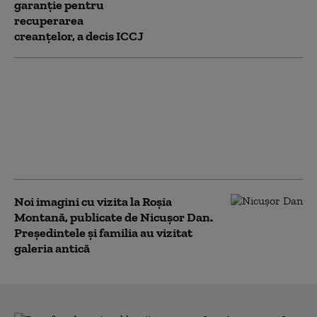
garanţie pentru
recuperarea
creanţelor, a decis ICCJ
Ce ar fi făcut Ludovic
Orban pentru
reducerea deficitului:
În prima zi, o treime
din angajaţi erau în
şomaj tehnic
Noi imagini cu vizita la Roşia
Montană, publicate de Nicuşor Dan.
Preşedintele şi familia au vizitat
galeria antică