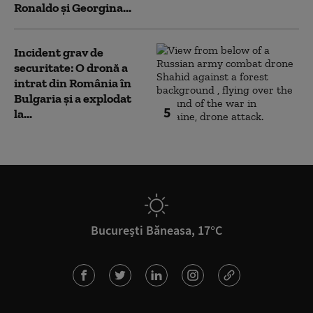
Ronaldo şi Georgina...
Incident grav de
securitate: O dronă a
intrat din România în
Bulgaria şi a explodat
5
la...
București Băneasa, 17°C