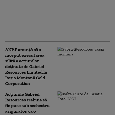
angajați de la
Combinatul Liberty
Galaţi au salarii
restante de luni de zile.
Un coleg a intrat în
greva foamei
ANAF anunţă că a
început executarea
silită a acţiunilor
deţinute de Gabriel
Resources Limited la
Roşia Montană Gold
Corporation
Acţiunile Gabriel
Resources trebuie să
fie puse sub sechestru
asigurator, ca o