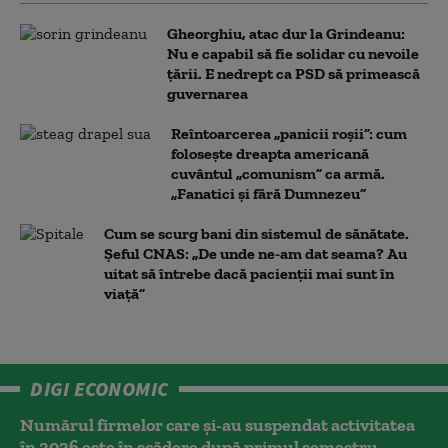
Gheorghiu, atac dur la Grindeanu:
Nu e capabil să fie solidar cu nevoile
țării. E nedrept ca PSD să primească
guvernarea
Reîntoarcerea „panicii roșii”: cum
folosește dreapta americană
cuvântul „comunism” ca armă.
„Fanatici și fără Dumnezeu”
Cum se scurg bani din sistemul de sănătate.
Șeful CNAS: „De unde ne-am dat seama? Au
uitat să întrebe dacă pacienții mai sunt în
viață”
DIGI ECONOMIC
Numărul firmelor care și-au suspendat activitatea
în 2026 este în scădere după primul semestru.