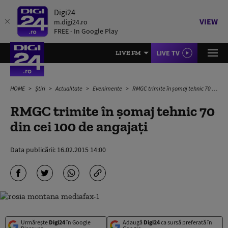
Digi24
VIEW
m.digi24.ro
FREE - In Google Play
LIVE TV
LIVE FM
HOME
Știri
Actualitate
Evenimente
RMGC trimite în şomaj tehnic 70 din cei 100 de angajaţi
RMGC trimite în şomaj tehnic 70
din cei 100 de angajaţi
Data publicării:
16.02.2015 14:00
Urmărește
Digi24
în Google
Adaugă
Digi24
ca sursă preferată în