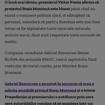
O lună mai târziu, premierul Victor Ponta afirma că
proiectul Roşia Montană este blocat
până când nu
există o susţinere politică clară, el adăugând că,
personal, consideră că pentru România este mai bine
totuşi să fie exploatate toate resursele naturale,
inclusiv aurul, dacă sunt respectate toate normele de
mediu.
Compania canadiană Gabriel Resources deţine
80,69% din acţiunile RMGC, restul capitalului fiind
controlat de statul român, prin Minvest Roşia
Montană.
Gabriel Resources a anunţat în ianuarie că vrea o
soluţie amiabilă privind Roşia Montană
şi a trimis
Preşedinţiei şi premierului o notificare prin care
cere autorităţilor române să se angajeze într-un