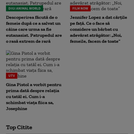
DIGI ANIMAL WORLD
FILM NOW
Descoperirea făcută de o
Jennifer Lopez a dat cărțile
femeie după ce a salvat un
pe față. Ce o face să
câine care urma sa fie
considere un bărbat cu
eutanasiat. Patrupedul are
adevărat atrăgător: „Noi,
o rasă extrem de rară
femeile, facem de toate”
UTV
Gina Pistol a vorbit pentru
prima dată despre relația
cu tatăl ei. Cum i-a
schimbat viața fiica sa,
Josephine
Top Citite