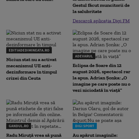
Gestul făcut muncitorii de
la salubritate
Descarcă aplicația Digi FM
EDITIADEDIMINEATA.RO
ADEVARUL
Niciun stat nu a activat
Eclipsa de Soare din 12
mecanismul UE anti-
august 2026, spectacol rar
dezinformare în timpul
la apus. Adrian Șonka: „O
crizei din Ceuta
imagine pe care poate nu o
vezi niciodată în viață”
GANDUL.RO
DIGI SPORT
Radu Miruţă vrea să pună
Au apărut imaginile: