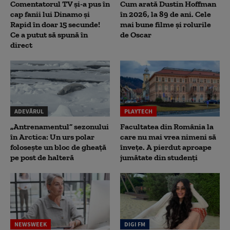
Comentatorul TV și-a pus în
Cum arată Dustin Hoffman
cap fanii lui Dinamo și
în 2026, la 89 de ani. Cele
Rapid în doar 15 secunde!
mai bune filme și rolurile
Ce a putut să spună în
de Oscar
direct
ADEVĂRUL
PLAYTECH
„Antrenamentul” sezonului
Facultatea din România la
în Arctica: Un urs polar
care nu mai vrea nimeni să
folosește un bloc de gheață
înveţe. A pierdut aproape
pe post de halteră
jumătate din studenţi
NEWSWEEK
DIGI FM