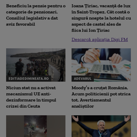
Beneficiu la pensie pentru o
Ioana Țiriac, vacanță de lux
categorie de pensionari.
în Saint-Tropez. Cât costă o
Consiliul legislativ a dat
singură noapte la hotelul cu
aviz favorabil
aspect de castel ales de
fiica lui Ion Țiriac
Descarcă aplicația Digi FM
EDITIADEDIMINEATA.RO
ADEVARUL
Niciun stat nu a activat
Moody’s a cruțat România.
mecanismul UE anti-
Acum politicienii pot strica
dezinformare în timpul
tot. Avertismentul
crizei din Ceuta
analiștilor