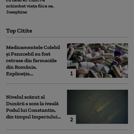
schimbat viața fiica sa,
Josephine
Top Citite
Medicamentele Colebil
și Panzcebil au fost
retrase din farmaciile
din România.
1
Explicația...
Nivelul scăzut al
Dunării a scos la iveală
Podul lui Constantin,
din timpul Imperiului...
2