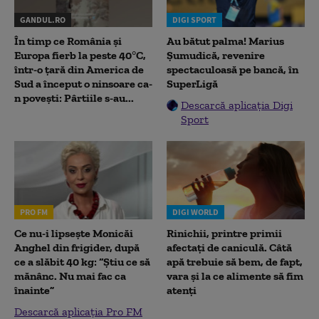
GANDUL.RO
DIGI SPORT
În timp ce România și
Au bătut palma! Marius
Europa fierb la peste 40°C,
Șumudică, revenire
într-o țară din America de
spectaculoasă pe bancă, în
Sud a început o ninsoare ca-
SuperLigă
n povești: Pârtiile s-au...
Descarcă aplicația Digi
Sport
PRO FM
DIGI WORLD
Ce nu-i lipsește Monicăi
Rinichii, printre primii
Anghel din frigider, după
afectați de caniculă. Câtă
ce a slăbit 40 kg: “Știu ce să
apă trebuie să bem, de fapt,
mănânc. Nu mai fac ca
vara și la ce alimente să fim
înainte”
atenți
Descarcă aplicația Pro FM