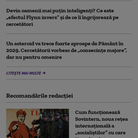
Devin oamenii mai puțin inteligenți? Ce este
„efectul Flynn invers” și de ce îi îngrijorează pe
cercetători
Un asteroid va trece foarte aproape de Pământ în
2029. Cercetătorii vorbesc de „consecințe majore”,
dar nu pentru omenire
CITEȘTE MAI MULTE
Recomandările redacţiei
Cum funcționează
Sovintern, noua rețea
internațională a
„socialiștilor” cu care