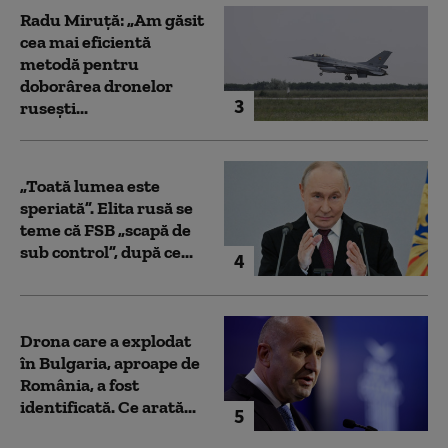
Radu Miruță: „Am găsit
cea mai eficientă
metodă pentru
doborârea dronelor
3
rusești...
„Toată lumea este
speriată”. Elita rusă se
teme că FSB „scapă de
sub control”, după ce...
4
Drona care a explodat
în Bulgaria, aproape de
România, a fost
identificată. Ce arată...
5