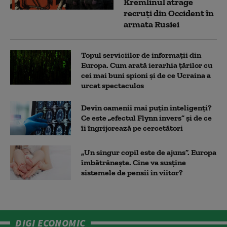
Kremlinul atrage
recruți din Occident în
armata Rusiei
Topul serviciilor de informații din
Europa. Cum arată ierarhia țărilor cu
cei mai buni spioni și de ce Ucraina a
urcat spectaculos
Devin oamenii mai puțin inteligenți?
Ce este „efectul Flynn invers” și de ce
îi îngrijorează pe cercetători
„Un singur copil este de ajuns”. Europa
îmbătrânește. Cine va susține
sistemele de pensii în viitor?
DIGI ECONOMIC