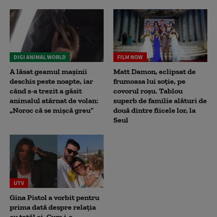
DIGI ANIMAL WORLD
FILM NOW
A lăsat geamul mașinii
Matt Damon, eclipsat de
deschis peste noapte, iar
frumoasa lui soție, pe
când s-a trezit a găsit
covorul roșu. Tablou
animalul atârnat de volan:
superb de familie alături de
„Noroc că se mișcă greu”
două dintre fiicele lor, la
Seul
UTV
Gina Pistol a vorbit pentru
prima dată despre relația
cu tatăl ei. Cum i-a