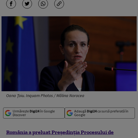
Oana Țoiu. Inquam Photos / Mălina Norocea
Urmărește
Digi24
în Google
Adaugă
Digi24
ca sursă preferată în
Discover
Google
România a preluat Preşedinţia Procesului de