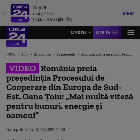
Digi24
VIEW
m.digi24.ro
FREE - In Google Play
LIVE TV
LIVE FM
HOME
Știri
Actualitate
Evenimente
România preia președinția Procesului de Cooperare din Europa de Sud-Est. Oana Țoiu: „Mai multă viteză pentru bunuri, energie și oameni”
VIDEO
România preia
președinția Procesului de
Cooperare din Europa de Sud-
Est. Oana Țoiu: „Mai multă viteză
pentru bunuri, energie și
oameni”
Data publicării:
10.06.2026 22:50