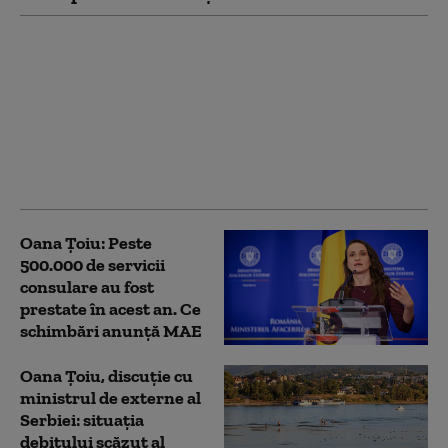
Oana Țoiu, discuție cu
ministrul de Externe
din Kazahstan: „Am
transmis aprecierea
noastră pentru
reluarea exporturilor
de țiței”
Oana Țoiu: Peste
500.000 de servicii
consulare au fost
prestate în acest an. Ce
schimbări anunță MAE
Oana Țoiu, discuție cu
ministrul de externe al
Serbiei: situația
debitului scăzut al