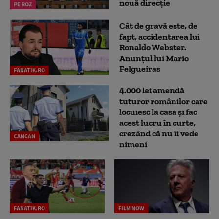
nouă direcție
PE ROZ
Cât de gravă este, de
fapt, accidentarea lui
Ronaldo Webster.
Anunțul lui Mario
Felgueiras
FANATIK.RO
4.000 lei amendă
tuturor românilor care
locuiesc la casă și fac
acest lucru în curte,
crezând că nu îi vede
CANCAN
nimeni
FANATIK.RO
FILM NOW