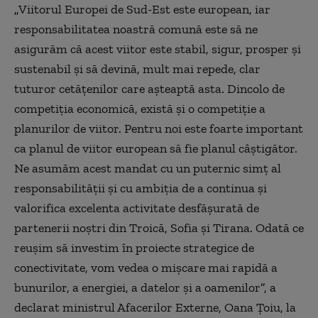
„
Viitorul Europei de Sud-Est este european, iar
responsabilitatea noastră comună este să ne
asigurăm că acest viitor este stabil, sigur, prosper şi
sustenabil şi să devină, mult mai repede, clar
tuturor cetăţenilor care aşteaptă asta. Dincolo de
competiţia economică, există şi o competiţie a
planurilor de viitor. Pentru noi este foarte important
ca planul de viitor european să fie planul câştigător.
Ne asumăm acest mandat cu un puternic simţ al
responsabilităţii şi cu ambiţia de a continua şi
valorifica excelenta activitate desfăşurată de
partenerii noştri din Troică, Sofia şi Tirana. Odată ce
reuşim să investim în proiecte strategice de
conectivitate, vom vedea o mişcare mai rapidă a
bunurilor, a energiei, a datelor şi a oamenilor
”
, a
declarat ministrul Afacerilor Externe, Oana Ţoiu, la