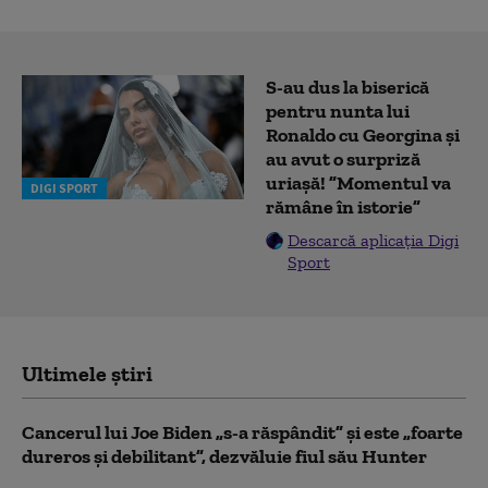
S-au dus la biserică
pentru nunta lui
Ronaldo cu Georgina și
au avut o surpriză
uriașă! ”Momentul va
DIGI SPORT
rămâne în istorie”
Descarcă aplicația Digi
Sport
Ultimele știri
Cancerul lui Joe Biden „s-a răspândit” şi este „foarte
dureros și debilitant”, dezvăluie fiul său Hunter