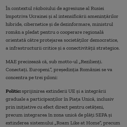
În contextul războiului de agresiune al Rusiei
împotriva Ucrainei şi al intensificării ameninţărilor
hibride, cibernetice şi de dezinformare, ministrul
român a pledat pentru o cooperare regională
orientată către protejarea societăţilor democratice,
a infrastructurii critice şi a conectivităţii strategice.
MAE precizează că, sub motto-ul
„
Rezilienţi.
Conectaţi. Europeni.
”
, preşedinţia României se va
concentra pe trei piloni:
Politic:
sprijinirea extinderii UE şi a integrării
graduale a participanţilor în Piaţa Unică, inclusiv
prin iniţiative cu efect direct pentru cetăţeni,
precum integrarea în zona unică de plăţi SEPA şi
extinderea sistemului
„
Roam Like at Home
”
, precum