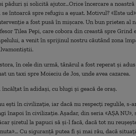
i păduri şi solicită ajutor…Orice încercare a noastră 
 se întoarcă spre refugiu a eşuat. Motivul? «Este ud»
ntervenţie a fost pusă în mişcare. Un bun prieten al n
esor Tilea Pepi, care cobora din creastă spre Grind e
elului, a venit în sprijinul nostru căutând zona împ
alvamontiştii.
stora, în cele din urmă, tânărul a fost reperat şi adus
uat un taxi spre Moieciu de Jos, unde avea cazarea.
 încălţat în adidaşi, cu blugi şi geacă de oraş.
 eşti în civilizaţie, iar dacă nu respecţi regulile, s-a
gi înapoi în civilizaţie. Aşadar, din seria «AŞA NU»,
car şiretul la papuci să şi-l facă, dacă tot nu reuşeşte
nuta»… Cu siguranţă putea fi şi mai rău, dacă situaţi