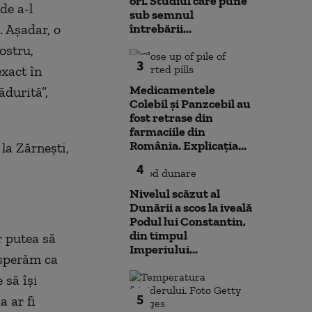
ori. Studiul care pune
de a-l
sub semnul
. Aşadar, o
întrebării...
ostru,
3
xact în
Medicamentele
ădurită”,
Colebil și Panzcebil au
fost retrase din
farmaciile din
România. Explicația...
 la Zărneşti,
4
Nivelul scăzut al
Dunării a scos la iveală
Podul lui Constantin,
din timpul
r putea să
Imperiului...
 sperăm ca
 să îşi
5
a ar fi