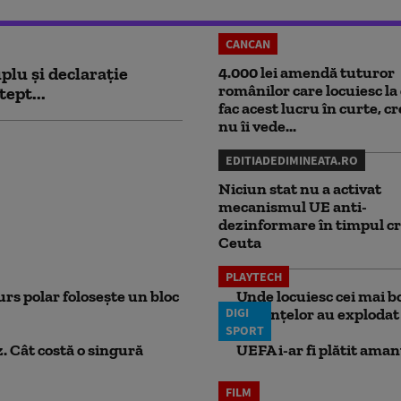
CANCAN
plu și declarație
4.000 lei amendă tuturor
românilor care locuiesc la 
tept...
fac acest lucru în curte, c
nu îi vede...
EDITIADEDIMINEATA.RO
Niciun stat nu a activat
mecanismul UE anti-
dezinformare în timpul cr
Ceuta
PLAYTECH
rs polar folosește un bloc
Unde locuiesc cei mai b
DIGI
locuințelor au explodat
SPORT
. Cât costă o singură
UEFA i-ar fi plătit aman
FILM