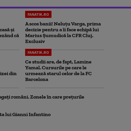
FANATIK.RO
A scos banii! Neluțu Varga, prima
casă și
decizie pentru a îi face echipă lui
rezând că
Marius Șumudică la CFR Cluj.
Exclusiv
FANATIK.RO
Ce studii are, de fapt, Lamine
Yamal. Cursurile pe care le
izei din
urmează starul celor de la FC
Barcelona
ogați români. Zonele în care prețurile
ta lui Gianni Infantino