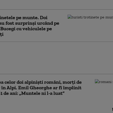
rt Microsoft
inetele pe munte. Doi
 au fost surprinși urcând pe
 Bucegi cu vehiculele pe
ți
 birocratic: cazul celor patru
uri noi din Bihor, ridicate cu
 europene, care nu au fost
e niciodată
a celor doi alpiniști români, morți de
r în Alpi. Emil Gheorghe ar fi împlinit
61 de ani: „Muntele ni l-a luat”