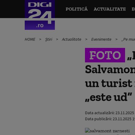
POLITICĂ
ACTUALITATE
E
HOME
Știri
Actualitate
Evenimente
„Pe munt
FOTO
„P
Salvamont
un turist
„este ud”
Data actualizării:
23.11.2025
Data publicării:
23.11.2025 1