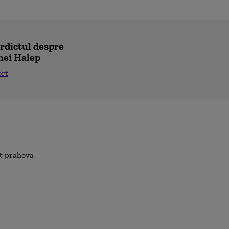
erdictul despre
nei Halep
ort