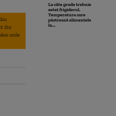
La câte grade trebuie
setat frigiderul.
Temperatura care
 din
păstrează alimentele
în...
ct din
okie-urile