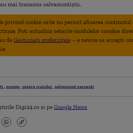
 au mai transmis salvamontiştii.
ale privind cookie-urile nu permit afisarea continutul
ctiune. Poti actualiza setarile modulelor coookie dire
au de
Gestionați preferințele
– e nevoie sa accepti co
ia
.
ti
munte
piatra craiului
salvamont zarnesti
tirile Digi24.ro și pe
Google News