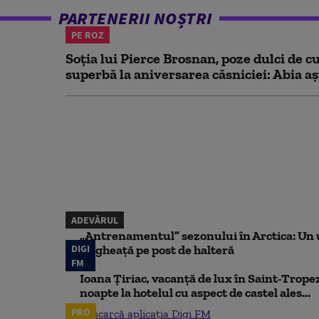
PARTENERII NOȘTRI
PE ROZ
Soția lui Pierce Brosnan, poze dulci de cu
superbă la aniversarea căsniciei: Abia aș
ADEVĂRUL
„Antrenamentul” sezonului în Arctica: Un u
DIGI
de gheață pe post de halteră
FM
Ioana Țiriac, vacanță de lux în Saint-Tropez
noapte la hotelul cu aspect de castel ales...
PRO
Descarcă aplicația Digi FM