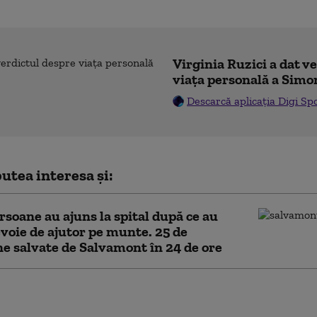
Virginia Ruzici a dat v
viața personală a Simo
Descarcă aplicația Digi Sp
utea interesa și:
rsoane au ajuns la spital după ce au
voie de ajutor pe munte. 25 de
e salvate de Salvamont în 24 de ore
i susținuți de statul rus vizează rețelele
le hotelurilor pentru a spiona turiștii, arată