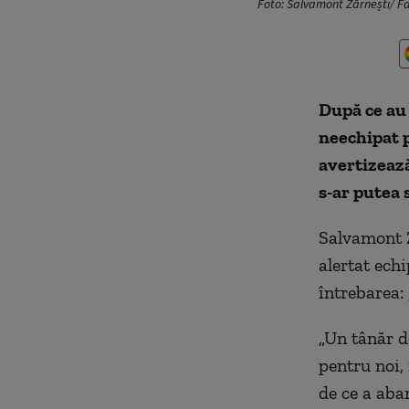
Foto: Salvamont Zărnești/ 
După ce au
neechipat p
avertizează
s-ar putea s
Salvamont Z
alertat ech
întrebarea:
„Un tânăr d
pentru noi,
de ce a aba