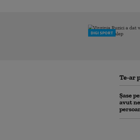
DIGI SPORT
Te-ar p
Șase pe
avut ne
persoan
Hackeri
Wi-Fi a