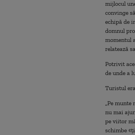
mijlocul une
convinge să
echipă de i
domnul prof
momentul ap
relatează s
Potrivit ace
de unde a l
Turistul era
„Pe munte nu
nu mai ajun
pe viitor mă
schimbe «ţi