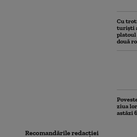
un rapo
Cu trot
turiști
platoul
două ro
Paradox
camping
fonduri
deschis
Poveste
ziua lo
astăzi 
Recomandările redacţiei