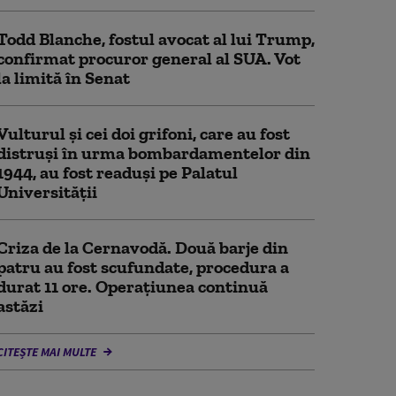
Todd Blanche, fostul avocat al lui Trump,
confirmat procuror general al SUA. Vot
la limită în Senat
Vulturul şi cei doi grifoni, care au fost
distruşi în urma bombardamentelor din
1944, au fost readuși pe Palatul
Universității
Criza de la Cernavodă. Două barje din
patru au fost scufundate, procedura a
durat 11 ore. Operațiunea continuă
astăzi
CITEȘTE MAI MULTE