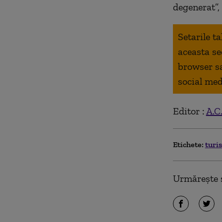
degenerat”,
Setarile t
aceasta se
browser s
social med
Editor :
A.C
Etichete:
turis
Urmărește ș