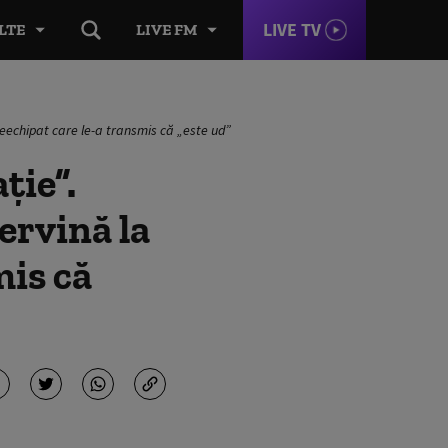
LIVE TV
LTE
LIVE FM
t neechipat care le-a transmis că „este ud”
ţie”.
ervină la
mis că