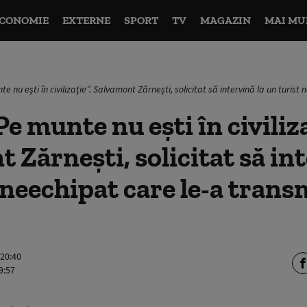
CONOMIE
EXTERNE
SPORT
TV
MAGAZIN
MAI MU
e nu eşti în civilizaţie”. Salvamont Zărnești, solicitat să intervină la un turis
e munte nu eşti în civiliza
 Zărnești, solicitat să int
 neechipat care le-a trans
 20:40
9:57