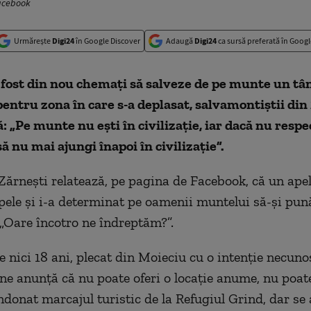
Facebook
Urmărește
Digi24
în Google Discover
Adaugă
Digi24
ca sursă preferată în Googl
 fost din nou chemaţi să salveze de pe munte un tâ
entru zona în care s-a deplasat, salvamontiştii din
: „Pe munte nu eşti în civilizaţie, iar dacă nu respec
ă nu mai ajungi înapoi în civilizaţie”.
ărneşti relatează, pe pagina de Facebook, că un apel 
ipele şi i-a determinat pe oamenii muntelui să-şi pun
 „Oare încotro ne îndreptăm?”.
e nici 18 ani, plecat din Moieciu cu o intenţie necun
 ne anunţă că nu poate oferi o locaţie anume, nu poat
ndonat marcajul turistic de la Refugiul Grind, dar se a