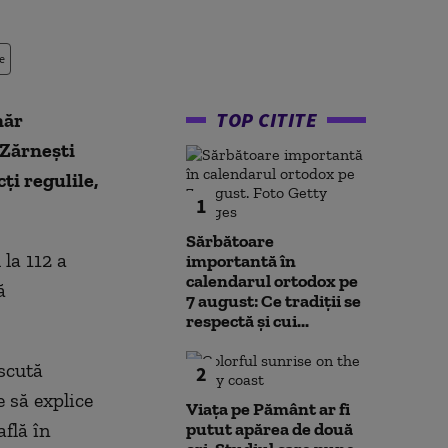
e
TOP CITITE
năr
 Zărneşti
ţi regulile,
1
Sărbătoare
la 112 a
importantă în
calendarul ortodox pe
ă
7 august: Ce tradiții se
respectă și cui...
oscută
2
e să explice
Viața pe Pământ ar fi
flă în
putut apărea de două