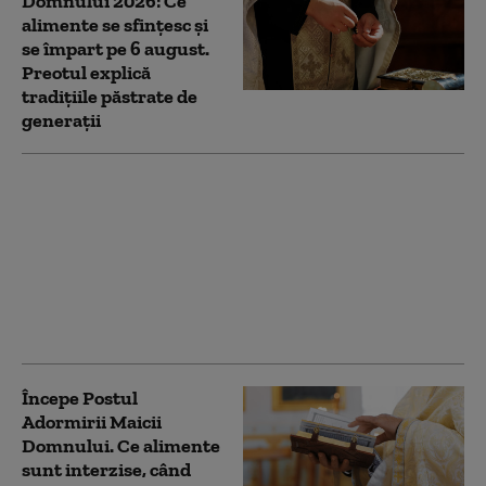
Domnului 2026: Ce
alimente se sfințesc și
se împart pe 6 august.
Preotul explică
tradițiile păstrate de
generații
Calendar ortodox
august 2026: Luna în
care sunt celebrate
două mari praznice
împărătești. Cele mai
importante sărbători
religioase
Începe Postul
Adormirii Maicii
Domnului. Ce alimente
sunt interzise, când