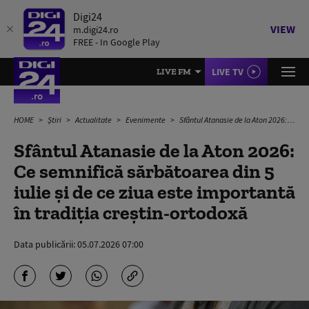
Digi24
VIEW
m.digi24.ro
FREE - In Google Play
LIVE TV
LIVE FM
HOME
Știri
Actualitate
Evenimente
Sfântul Atanasie de la Aton 2026: Ce semnifică sărbătoarea din 5 iulie și de ce ziua este importantă în tradiția creștin-ortodoxă
Sfântul Atanasie de la Aton 2026:
Ce semnifică sărbătoarea din 5
iulie și de ce ziua este importantă
în tradiția creștin-ortodoxă
Data publicării:
05.07.2026 07:00