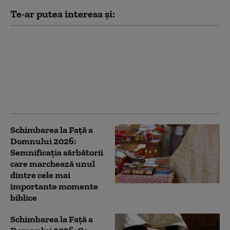
Te-ar putea interesa și:
Sărbătoare importantă
în calendarul ortodox
pe 7 august: Ce tradiții
se respectă și cui
trebuie să îi urezi „La
mulți ani”
Schimbarea la Față a
Domnului 2026:
Semnificația sărbătorii
care marchează unul
dintre cele mai
importante momente
biblice
Schimbarea la Față a