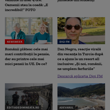
Oamenii stau la coadă: „E
incredibil!” FOTO
NEWSWEEK
DIGI FM
Românii plătesc cele mai
Dan Negru, reacție virală
mari contribuții la pensie,
din vacanța în Turcia după
dar au printre cele mai
ce a ajuns la un resort all
mici pensii în UE. De ce?
inclusive: „Și noi, românii,
ne umplem farfuriile”
Descarcă aplicația Digi FM
EDITIADEDIMINEATA.RO
ADEVARUL