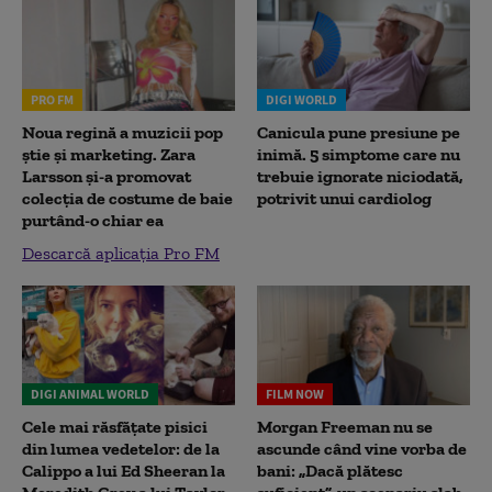
PRO FM
DIGI WORLD
Noua regină a muzicii pop
Canicula pune presiune pe
știe și marketing. Zara
inimă. 5 simptome care nu
Larsson și-a promovat
trebuie ignorate niciodată,
colecția de costume de baie
potrivit unui cardiolog
purtând-o chiar ea
Descarcă aplicația Pro FM
DIGI ANIMAL WORLD
FILM NOW
Cele mai răsfățate pisici
Morgan Freeman nu se
din lumea vedetelor: de la
ascunde când vine vorba de
Calippo a lui Ed Sheeran la
bani: „Dacă plătesc