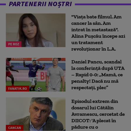
PARTENERII NOȘTRI
"Viața bate filmul. Am
cancer la sân. Am
intrat în metastază".
Alina Pușcău începe azi
un tratament
PE ROZ
revoluționar în L.A.
Daniel Pancu, scandal
la conferință după UTA
– Rapid 0-0: „Mamă, ce
penalty! Dacă nu mă
respectați, plec”
FANATIK.RO
Episodul extrem din
dosarul lui Cătălin
Avramescu, cercetat de
DIICOT: 'A plecat în
pădure cu o
CANCAN