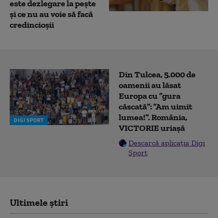
este dezlegare la pește
și ce nu au voie să facă
credincioșii
Din Tulcea, 5.000 de
oamenii au lăsat
Europa cu ”gura
căscată”: ”Am uimit
lumea!”. România,
DIGI SPORT
VICTORIE uriașă
Descarcă aplicația Digi
Sport
Ultimele știri