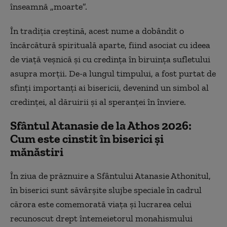
înseamnă „moarte”.
În tradiția creștină, acest nume a dobândit o
încărcătură spirituală aparte, fiind asociat cu ideea
de viață veșnică și cu credința în biruința sufletului
asupra morții. De-a lungul timpului, a fost purtat de
sfinți importanți ai bisericii, devenind un simbol al
credinței, al dăruirii și al speranței în înviere.
Sfântul Atanasie de la Athos 2026:
Cum este cinstit în biserici și
mănăstiri
În ziua de prăznuire a Sfântului Atanasie Athonitul,
în biserici sunt săvârșite slujbe speciale în cadrul
cărora este comemorată viața și lucrarea celui
recunoscut drept întemeietorul monahismului