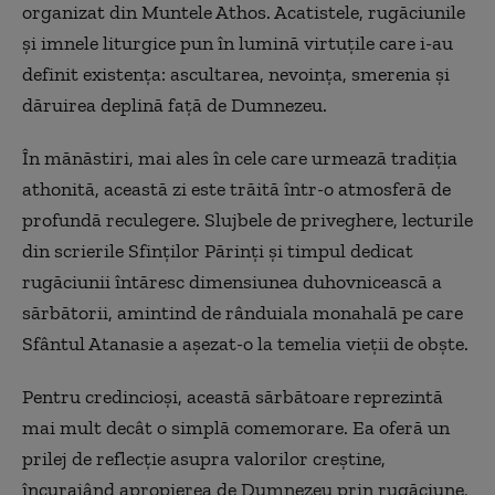
organizat din Muntele Athos. Acatistele, rugăciunile
și imnele liturgice pun în lumină virtuțile care i-au
definit existența: ascultarea, nevoința, smerenia și
dăruirea deplină față de Dumnezeu.
În mănăstiri, mai ales în cele care urmează tradiția
athonită, această zi este trăită într-o atmosferă de
profundă reculegere. Slujbele de priveghere, lecturile
din scrierile Sfinților Părinți și timpul dedicat
rugăciunii întăresc dimensiunea duhovnicească a
sărbătorii, amintind de rânduiala monahală pe care
Sfântul Atanasie a așezat-o la temelia vieții de obște.
Pentru credincioși, această sărbătoare reprezintă
mai mult decât o simplă comemorare. Ea oferă un
prilej de reflecție asupra valorilor creștine,
încurajând apropierea de Dumnezeu prin rugăciune,