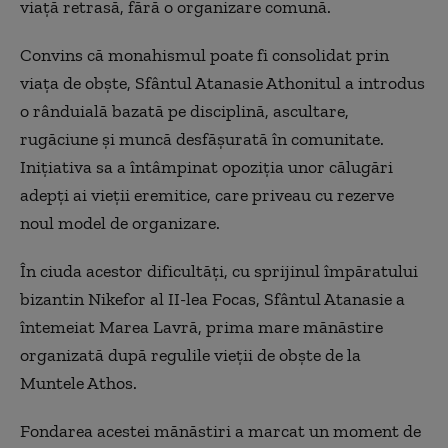
viață retrasă, fără o organizare comună.
Convins că monahismul poate fi consolidat prin
viața de obște, Sfântul Atanasie Athonitul a introdus
o rânduială bazată pe disciplină, ascultare,
rugăciune și muncă desfășurată în comunitate.
Inițiativa sa a întâmpinat opoziția unor călugări
adepți ai vieții eremitice, care priveau cu rezerve
noul model de organizare.
În ciuda acestor dificultăți, cu sprijinul împăratului
bizantin Nikefor al II-lea Focas, Sfântul Atanasie a
întemeiat Marea Lavră, prima mare mănăstire
organizată după regulile vieții de obște de la
Muntele Athos.
Fondarea acestei mănăstiri a marcat un moment de