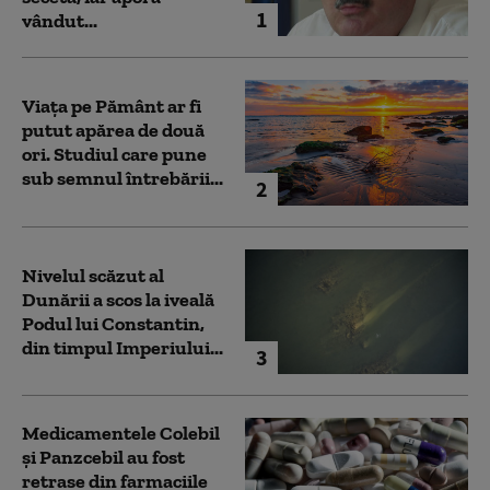
1
vândut...
Viața pe Pământ ar fi
putut apărea de două
ori. Studiul care pune
sub semnul întrebării...
2
Nivelul scăzut al
Dunării a scos la iveală
Podul lui Constantin,
din timpul Imperiului...
3
Medicamentele Colebil
și Panzcebil au fost
retrase din farmaciile