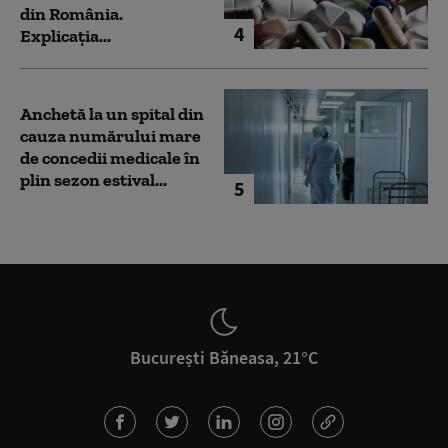
din România.
4
Explicația...
Anchetă la un spital din
cauza numărului mare
de concedii medicale în
plin sezon estival...
5
București Băneasa, 21°C