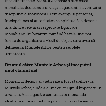
Încă din tinerețe, Sfântul Atanasie a ales calea
monahală, dedicându-și viața rugăciunii, nevoinței și
disciplinei duhovnicești. Prin exemplul personal,
înțelepciunea și autoritatea sa spirituală, a devenit
una dintre cele mai respectate figuri ale
monahismului bizantin, punând bazele unei noi
forme de organizare a vieții de obște, care avea să
definească Muntele Athos pentru secolele
următoare.
Drumul către Muntele Athos și începutul
unei viziuni noi
Momentul decisiv al vieții sale a fost stabilirea la
Muntele Athos, unde a ajuns cu sprijinul împăratului
bizantin. Aici a găsit o comunitate monahală
alcătuită în principal din pustnici, care duceau o