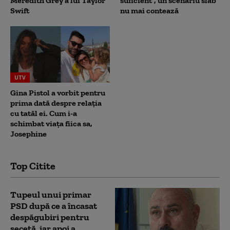
Meredith Grey a lui Taylor
suficient”, un scenariu slab
Swift
nu mai contează
UTV
Gina Pistol a vorbit pentru
prima dată despre relația
cu tatăl ei. Cum i-a
schimbat viața fiica sa,
Josephine
Top Citite
Tupeul unui primar
PSD după ce a încasat
despăgubiri pentru
secetă, iar apoi a