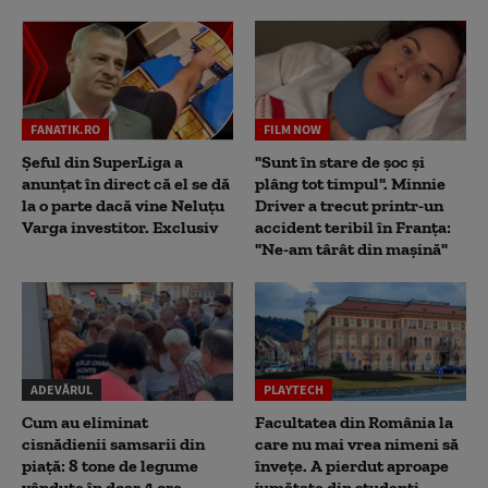
FANATIK.RO
FILM NOW
Șeful din SuperLiga a
"Sunt în stare de șoc și
anunțat în direct că el se dă
plâng tot timpul". Minnie
la o parte dacă vine Neluțu
Driver a trecut printr-un
Varga investitor. Exclusiv
accident teribil în Franța:
"Ne-am târât din mașină"
ADEVĂRUL
PLAYTECH
Cum au eliminat
Facultatea din România la
cisnădienii samsarii din
care nu mai vrea nimeni să
piață: 8 tone de legume
înveţe. A pierdut aproape
vândute în doar 4 ore.
jumătate din studenţi