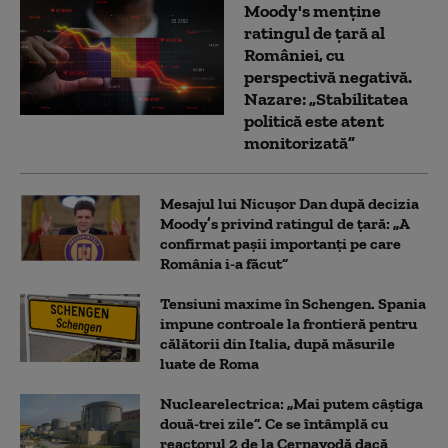
Moody's menține
ratingul de țară al
României, cu
perspectivă negativă.
Nazare: „Stabilitatea
politică este atent
monitorizată”
Mesajul lui Nicușor Dan după decizia
Moody’s privind ratingul de țară: „A
confirmat pașii importanți pe care
România i-a făcut”
Tensiuni maxime în Schengen. Spania
impune controale la frontieră pentru
călătorii din Italia, după măsurile
luate de Roma
Nuclearelectrica: „Mai putem câștiga
două-trei zile”. Ce se întâmplă cu
reactorul 2 de la Cernavodă dacă