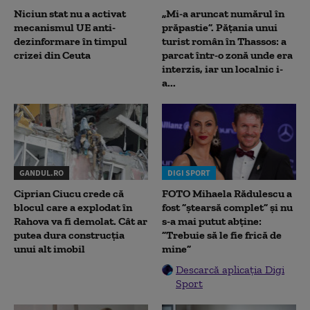
Niciun stat nu a activat
„Mi-a aruncat numărul în
mecanismul UE anti-
prăpastie”. Pățania unui
dezinformare în timpul
turist român în Thassos: a
crizei din Ceuta
parcat într-o zonă unde era
interzis, iar un localnic i-
a...
GANDUL.RO
DIGI SPORT
Ciprian Ciucu crede că
FOTO Mihaela Rădulescu a
blocul care a explodat în
fost ”ștearsă complet” și nu
Rahova va fi demolat. Cât ar
s-a mai putut abține:
putea dura construcția
”Trebuie să le fie frică de
unui alt imobil
mine”
Descarcă aplicația Digi
Sport