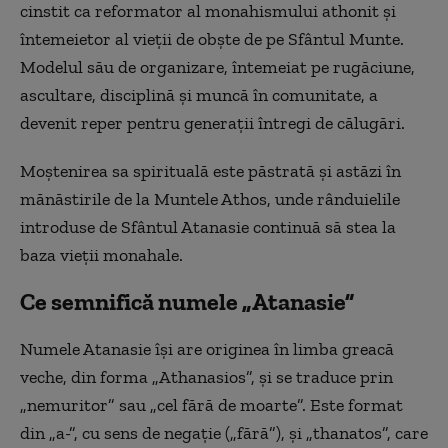
cinstit ca reformator al monahismului athonit și
întemeietor al vieții de obște de pe Sfântul Munte.
Modelul său de organizare, întemeiat pe rugăciune,
ascultare, disciplină și muncă în comunitate, a
devenit reper pentru generații întregi de călugări.
Moștenirea sa spirituală este păstrată și astăzi în
mănăstirile de la Muntele Athos, unde rânduielile
introduse de Sfântul Atanasie continuă să stea la
baza vieții monahale.
Ce semnifică numele „Atanasie”
Numele Atanasie își are originea în limba greacă
veche, din forma „Athanasios”, și se traduce prin
„nemuritor” sau „cel fără de moarte”. Este format
din „a-”, cu sens de negație („fără”), și „thanatos”, care