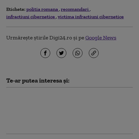
Etichete:
politia romana
recomandari
infractiuni cibernetice
victima infractiuni cibernetice
Urmărește știrile Digi24.ro și pe
Google News
Te-ar putea interesa și:
Alertă pe o plajă din
Mamaia, după ce au
fost observate bucăți
de dronă. ISU și Poliția
au izolat perimetrul