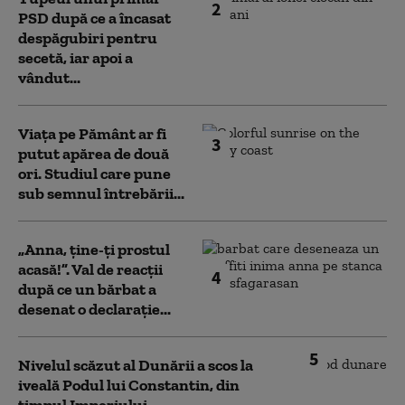
2
PSD după ce a încasat
despăgubiri pentru
secetă, iar apoi a
vândut...
Viața pe Pământ ar fi
3
putut apărea de două
ori. Studiul care pune
sub semnul întrebării...
„Anna, ţine-ţi prostul
acasă!”. Val de reacții
4
după ce un bărbat a
desenat o declarație...
5
Nivelul scăzut al Dunării a scos la
iveală Podul lui Constantin, din