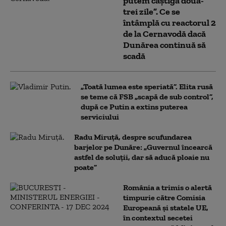
putem câștiga două-
trei zile”. Ce se
întâmplă cu reactorul 2
de la Cernavodă dacă
Dunărea continuă să
scadă
„Toată lumea este speriată”. Elita rusă
se teme că FSB „scapă de sub control”,
după ce Putin a extins puterea
serviciului
Radu Miruță, despre scufundarea
barjelor pe Dunăre: „Guvernul încearcă
astfel de soluții, dar să aducă ploaie nu
poate”
România a trimis o alertă
timpurie către Comisia
Europeană și statele UE,
în contextul secetei