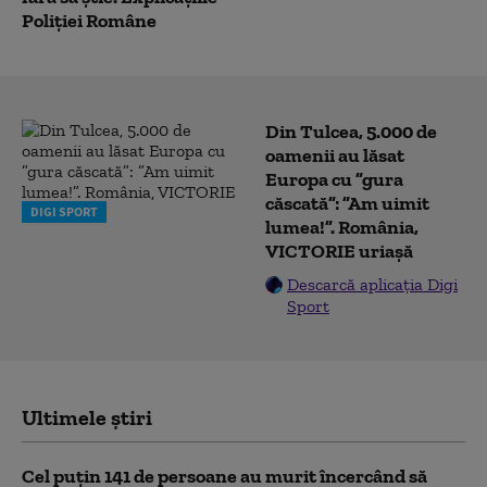
Poliției Române
Din Tulcea, 5.000 de
oamenii au lăsat
Europa cu ”gura
căscată”: ”Am uimit
DIGI SPORT
lumea!”. România,
VICTORIE uriașă
Descarcă aplicația Digi
Sport
Ultimele știri
Cel puţin 141 de persoane au murit încercând să