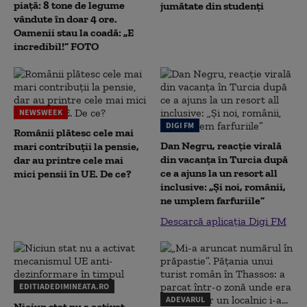
piață: 8 tone de legume
jumătate din studenţi
vândute în doar 4 ore.
Oamenii stau la coadă: „E
incredibil!” FOTO
NEWSWEEK
DIGI FM
Românii plătesc cele mai
Dan Negru, reacție virală
mari contribuții la pensie,
din vacanța în Turcia după
dar au printre cele mai
ce a ajuns la un resort all
mici pensii în UE. De ce?
inclusive: „Și noi, românii,
ne umplem farfuriile”
Descarcă aplicația Digi FM
EDITIADEDIMINEATA.RO
ADEVARUL
Niciun stat nu a activat