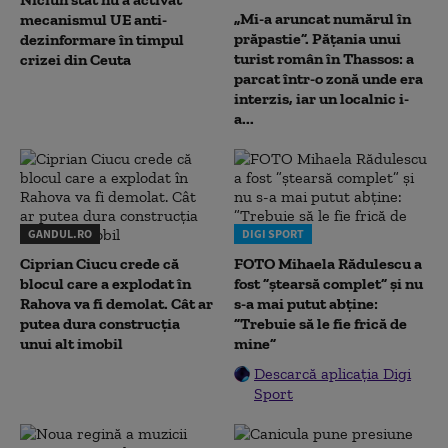
„Mi-a aruncat numărul în
mecanismul UE anti-
prăpastie”. Pățania unui
dezinformare în timpul
turist român în Thassos: a
crizei din Ceuta
parcat într-o zonă unde era
interzis, iar un localnic i-
a...
GANDUL.RO
DIGI SPORT
Ciprian Ciucu crede că
FOTO Mihaela Rădulescu a
blocul care a explodat în
fost ”ștearsă complet” și nu
Rahova va fi demolat. Cât ar
s-a mai putut abține:
putea dura construcția
”Trebuie să le fie frică de
unui alt imobil
mine”
Descarcă aplicația Digi
Sport