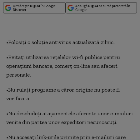
Urmărește
Digi24
în Google
Adaugă
Digi24
ca sursă preferată în
Discover
Google
•Folosiți o soluţie antivirus actualizată zilnic.
•Evitați utilizarea reţelelor wi-fi publice pentru
operaţiuni bancare, comerţ on-line sau afaceri
personale.
•Nu rulați programe a căror origine nu poate fi
verificată.
•Nu deschideți ataşamentele aferente unor e-mailuri
venite din partea unor expeditori necunoscuţi.
•Nu accesați link-urile primite prin e-mailuri care