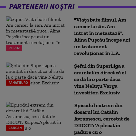
PARTENERII NOȘTRI
"Viața bate filmul. Am
cancer la sân. Am
intrat în metastază".
Alina Pușcău începe azi
un tratament
PE ROZ
revoluționar în L.A.
Șeful din SuperLiga a
anunțat în direct că el
se dă la o parte dacă
FANATIK.RO
vine Neluțu Varga
investitor. Exclusiv
Episodul extrem din
dosarul lui Cătălin
Avramescu, cercetat de
DIICOT: 'A plecat în
CANCAN
pădure cu o