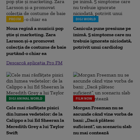
PRO FM
DIGI WORLD
Noua regină a muzicii pop
Canicula pune presiune pe
știe și marketing. Zara
inimă. 5 simptome care nu
Larsson și-a promovat
trebuie ignorate niciodată,
colecția de costume de baie
potrivit unui cardiolog
purtând-o chiar ea
Descarcă aplicația Pro FM
DIGI ANIMAL WORLD
FILM NOW
Cele mai răsfățate pisici
Morgan Freeman nu se
din lumea vedetelor: de la
ascunde când vine vorba de
Calippo a lui Ed Sheeran la
bani: „Dacă plătesc
Meredith Grey a lui Taylor
suficient”, un scenariu slab
Swift
nu mai contează