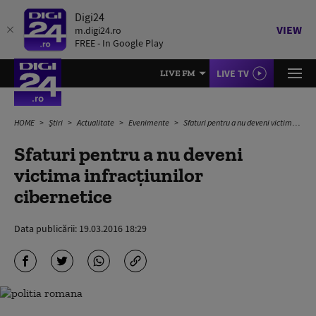
Digi24
VIEW
m.digi24.ro
FREE - In Google Play
LIVE TV
LIVE FM
HOME
Știri
Actualitate
Evenimente
Sfaturi pentru a nu deveni victima infracţiunilor cibernetice
Sfaturi pentru a nu deveni
victima infracţiunilor
cibernetice
Data publicării:
19.03.2016 18:29