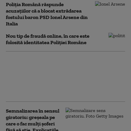
Poliția Română răspunde
acuzațiilor că a blocat extrădarea
fostului baron PSD Ionel Arsene din
Italia
Nou tip de fraudă online, în care este
folosită identitatea Poliţiei Române
Limitele de viteză din
România. Când poți
circula cu 80 km/h în
localitate și ce reguli se
aplică pe fiecare
categorie de drum
Semnalizarea în sensul
giratoriu: greșeala pe
care o fac mulți șoferi
fără să știe. Explicațiile