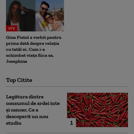
UTV
Gina Pistol a vorbit pentru
prima dată despre relația
cu tatăl ei. Cum i-a
schimbat viața fiica sa,
Josephine
Top Citite
Legătura dintre
consumul de ardei iute
și cancer. Ce a
descoperit un nou
1
studiu