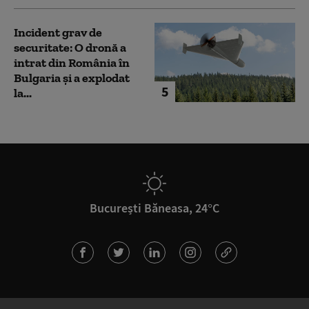
Incident grav de
securitate: O dronă a
intrat din România în
Bulgaria şi a explodat
5
la...
București Băneasa, 24°C