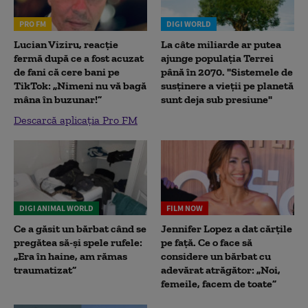
PRO FM
DIGI WORLD
Lucian Viziru, reacție
La câte miliarde ar putea
fermă după ce a fost acuzat
ajunge populația Terrei
de fani că cere bani pe
până în 2070. "Sistemele de
TikTok: „Nimeni nu vă bagă
susținere a vieții pe planetă
mâna în buzunar!”
sunt deja sub presiune"
Descarcă aplicația Pro FM
DIGI ANIMAL WORLD
FILM NOW
Ce a găsit un bărbat când se
Jennifer Lopez a dat cărțile
pregătea să-și spele rufele:
pe față. Ce o face să
„Era în haine, am rămas
considere un bărbat cu
traumatizat”
adevărat atrăgător: „Noi,
femeile, facem de toate”