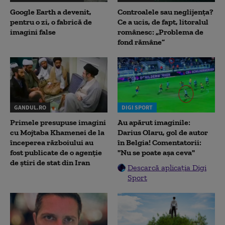
Google Earth a devenit,
Controalele sau neglijența?
pentru o zi, o fabrică de
Ce a ucis, de fapt, litoralul
imagini false
românesc: „Problema de
fond rămâne”
GANDUL.RO
DIGI SPORT
Primele presupuse imagini
Au apărut imaginile:
cu Mojtaba Khamenei de la
Darius Olaru, gol de autor
începerea războiului au
în Belgia! Comentatorii:
fost publicate de o agenție
"Nu se poate așa ceva"
de știri de stat din Iran
Descarcă aplicația Digi
Sport