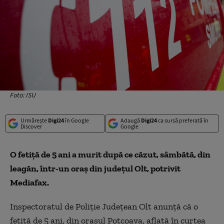
Foto: ISU
Urmărește
Digi24
în Google
Adaugă
Digi24
ca sursă preferată în
Discover
Google
O fetiță de 5 ani a murit după ce căzut, sâmbătă, din
leagăn, într-un oraș din județul Olt,
potrivit
Mediafax
.
Inspectoratul de Poliție Județean Olt anunță că o
fetiță de 5 ani, din orașul Potcoava, aflată în curtea