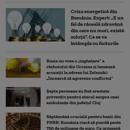
Criza energetică din
România. Expert: „E un
fel de răceală zdravănă
din care nu mori, există
soluții”. Ce se va
întâmpla cu facturile
Rusia nu vrea o „înghețare” a
războiului din Ucraina și lansează
acuzații la adresa lui Zelenski:
„Încearcă să agraveze conflictul”
Șapte persoane au fost arestate
preventiv pentru atacul asupra unei
ambulanțe din județul Cluj
Săptămână crucială pentru banii din
PNRR: România riscă să piardă peste
750 de milioane de euro. Ce urmează