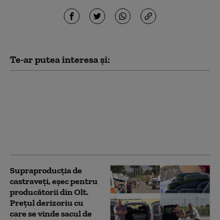
Te-ar putea interesa și:
Vijelii puternice și ploi
torențiale în mai multe
regiuni din țară: străzi
inundate, acoperișuri
smulse și zeci de
mașini avariate
Supraproducția de
castraveți, eșec pentru
producătorii din Olt.
Prețul derizoriu cu
care se vinde sacul de