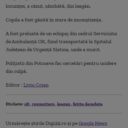
locuinței, a căzut, sâmbătă, din leagăn.
Copila a fost găsită în stare de inconștiența.
A fost preluată de un echipaj din cadrul Serviciului
de Ambulanță Olt, fiind transportată la Spitalul
Județean de Urgență Slatina, unde a murit.
Polițistii din Potcoava fac cercetări pentru ucidere
din culpă.
Editor :
Liviu Cojan
Etichete:
olt
resuscitare
leagan
fetita decedata
Urmărește știrile Digi24.ro și pe
Google News