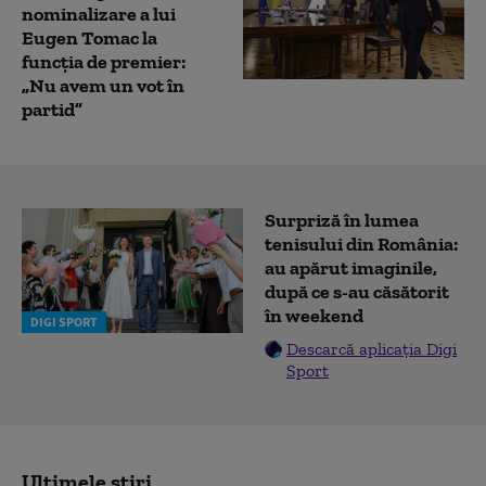
nominalizare a lui
Eugen Tomac la
funcția de premier:
„Nu avem un vot în
partid”
Surpriză în lumea
tenisului din România:
au apărut imaginile,
după ce s-au căsătorit
în weekend
DIGI SPORT
Descarcă aplicația Digi
Sport
Ultimele știri