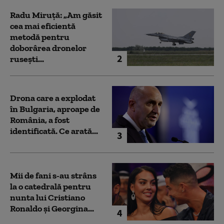
Radu Miruță: „Am găsit
cea mai eficientă
metodă pentru
doborârea dronelor
2
rusești...
Drona care a explodat
în Bulgaria, aproape de
România, a fost
identificată. Ce arată...
3
Mii de fani s-au strâns
la o catedrală pentru
nunta lui Cristiano
Ronaldo şi Georgina...
4