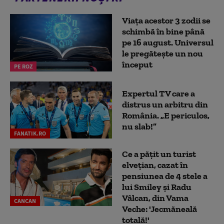
Viața acestor 3 zodii se
schimbă în bine până
pe 16 august. Universul
le pregătește un nou
început
PE ROZ
Expertul TV care a
distrus un arbitru din
România. „E periculos,
nu slab!”
FANATIK.RO
Ce a pățit un turist
elvețian, cazat în
pensiunea de 4 stele a
lui Smiley și Radu
Vâlcan, din Vama
CANCAN
Veche: 'Jecmăneală
totală!'