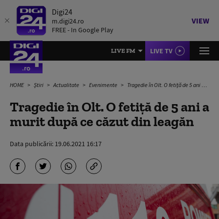
Digi24
VIEW
m.digi24.ro
FREE - In Google Play
LIVE TV
LIVE FM
HOME
Știri
Actualitate
Evenimente
Tragedie în Olt. O fetiță de 5 ani a murit după ce căzut din leagăn
Tragedie în Olt. O fetiță de 5 ani a
murit după ce căzut din leagăn
Data publicării:
19.06.2021 16:17