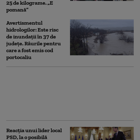
25 de kilograme. „E
pomană”
Avertismentul
hidrologilor: Este risc
de inundaţii în 37 de
judeţe. Râurile pentru
care a fost emis cod
portocaliu
Cod portocaliu de
inundații pe mai multe
râuri din Dolj, Olt și
Argeș: viituri rapide și
depășiri ale cotelor de
inundație
Reacția unui lider local
PSD, la o posibilă