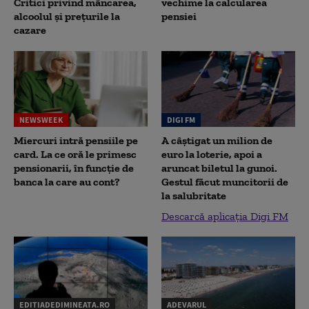
Critici privind mâncarea,
vechime la calcularea
alcoolul și prețurile la
pensiei
cazare
NEWSWEEK
DIGI FM
Miercuri intră pensiile pe
A câștigat un milion de
card. La ce oră le primesc
euro la loterie, apoi a
pensionarii, în funcție de
aruncat biletul la gunoi.
banca la care au cont?
Gestul făcut muncitorii de
la salubritate
Descarcă aplicația Digi FM
EDITIADEDIMINEATA.RO
ADEVARUL