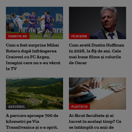
FANATIK.RO
FILM NOW
Cum a fost surprins Mihai
Cum arată Dustin Hoffman
Rotaru după înfrângerea
în 2026, la 89 de ani. Cele
Craiovei cu FC Argeș.
mai bune filme și rolurile
Imagini care nu s-au văzut
de Oscar
la TV
ADEVĂRUL
PLAYTECH
A parcurs aproape 700 de
Ai făcut facultate și ai
kilometri pe Via
lucrat în același timp? Ce
Transilvanica și s-a oprit.
se întâmplă cu anii de