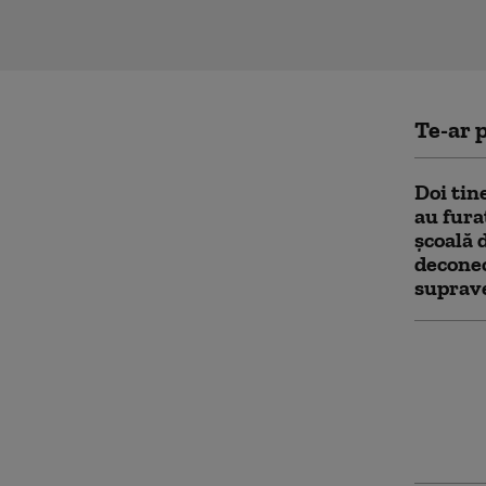
Te-ar p
Doi tin
au fura
şcoală 
deconec
suprav
Întârzi
călător
scurger
cistern
Consta