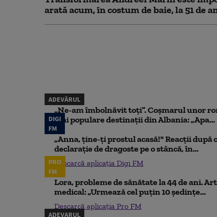
arată acum, în costum de baie, la 51 de a
ADEVĂRUL
„Ne-am îmbolnăvit toți”. Coșmarul unor ro
DIGI
mai populare destinații din Albania: „Apa...
FM
„Anna, ţine-ţi prostul acasă!" Reacţii după 
declaraţie de dragoste pe o stâncă, în...
PRO
Descarcă aplicația Digi FM
FM
Lora, probleme de sănătate la 44 de ani. Art
medical: „Urmează cel puțin 10 ședințe...
Descarcă aplicația Pro FM
ADEVARUL