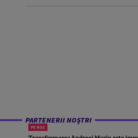
PARTENERII NOȘTRI
PE ROZ
Transformarea Andreei Marin este impo