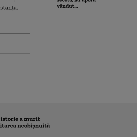
vândut...
stanţa.
 istorie a murit
icitarea neobișnuită