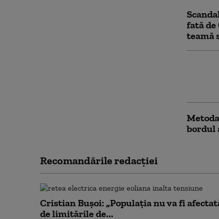
Scandal
fată de 
teamă s
Preşedi
ca mart
sediul 
Metoda 
bordul 
Recomandările redacţiei
Cristian Bușoi: „Populația nu va fi afectat
de limitările de...