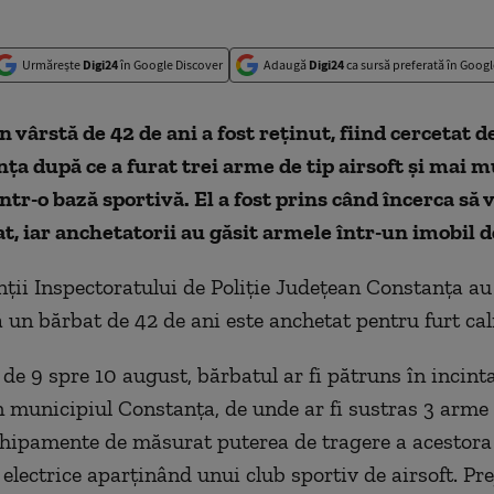
Urmărește
Digi24
în Google Discover
Adaugă
Digi24
ca sursă preferată în Googl
 vârstă de 42 de ani a fost reţinut, fiind cercetat de
ţa după ce a furat trei arme de tip airsoft şi mai m
intr-o bază sportivă. El a fost prins când încerca să
t, iar anchetatorii au găsit armele într-un imobil d
ţii Inspectoratului de Poliţie Judeţean Constanţa au
 un bărbat de 42 de ani este anchetat pentru furt cali
 de 9 spre 10 august, bărbatul ar fi pătruns în incint
n municipiul Constanţa, de unde ar fi sustras 3 arme 
echipamente de măsurat puterea de tragere a acestora
electrice aparţinând unui club sportiv de airsoft. Pre