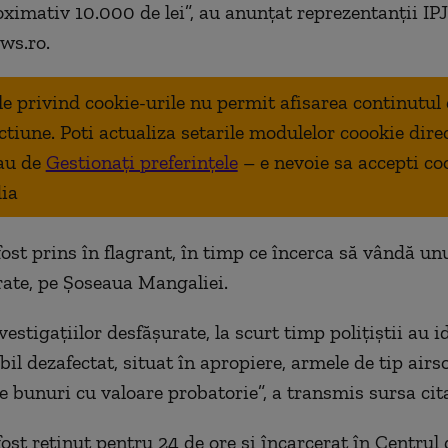
oximativ 10.000 de lei”, au anunţat reprezentanţii IP
ews.ro.
ale privind cookie-urile nu permit afisarea continutul
ctiune. Poti actualiza setarile modulelor coookie dire
au de
Gestionați preferințele
– e nevoie sa accepti co
ia
fost prins în flagrant, în timp ce încerca să vândă un
rate, pe Şoseaua Mangaliei.
estigaţiilor desfăşurate, la scurt timp poliţiştii au id
il dezafectat, situat în apropiere, armele de tip airs
e bunuri cu valoare probatorie”, a transmis sursa cit
fost reţinut pentru 24 de ore şi încarcerat în Centrul