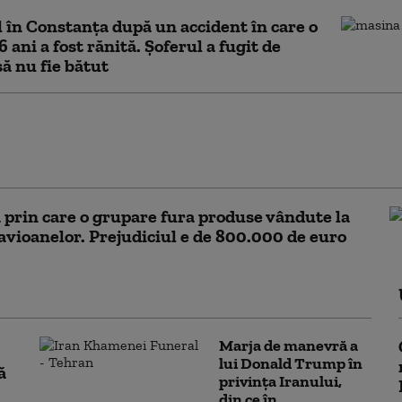
 în Constanța după un accident în care o
6 ani a fost rănită. Şoferul a fugit de
ă nu fie bătut
ntele CJ Constanţa, Florin Mitroi, audiat
or, de către procurori, după percheziții la
unei firme unde e acționar
prin care o grupare fura produse vândute la
avioanelor. Prejudiciul e de 800.000 de euro
Marja de manevră a
lui Donald Trump în
ă
privința Iranului,
din ce în...