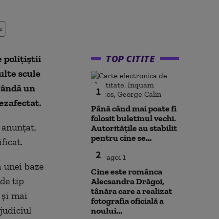
e
TOP CITITE
 poliţiştii
ulte scule
 vândă un
1
ezafectat.
Până când mai poate fi
folosit buletinul vechi.
 anunţat,
Autoritățile au stabilit
pentru cine se...
ficat.
2
a unei baze
Cine este românca
de tip
Alecsandra Drăgoi,
tânăra care a realizat
 şi mai
fotografia oficială a
judiciul
noului...