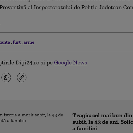
 Preventivă al Inspectoratului de Poliţie Judeţean Con
.
tanta
furt
arme
tirile Digi24.ro și pe
Google News
Tragic: cel mai bun din
subit, la 43 de ani. Sol
a familiei