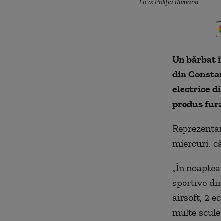
Foto: Poliția Română
Un bărbat în
din Constan
electrice d
produs fura
Reprezentan
miercuri, că
„În noaptea
sportive di
airsoft, 2 
multe scule 