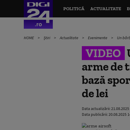
POLITICĂ
ACTUALITATE
E
HOME
Știri
Actualitate
Evenimente
Un bărba
VIDEO
arme de ti
bază spor
de lei
Data actualizării:
21.08.2025
Data publicării:
20.08.2025 1