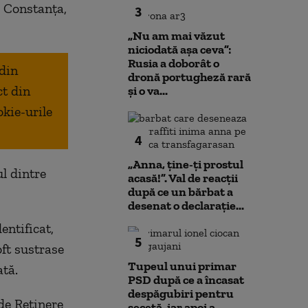
J Constanţa,
3
„Nu am mai văzut
niciodată așa ceva”:
Rusia a doborât o
 din
dronă portugheză rară
ct din
și o va...
okie-urile
4
„Anna, ţine-ţi prostul
ul dintre
acasă!”. Val de reacții
după ce un bărbat a
desenat o declarație...
entificat,
5
oft sustrase
Tupeul unui primar
ată.
PSD după ce a încasat
despăgubiri pentru
 de Reţinere
secetă, iar apoi a