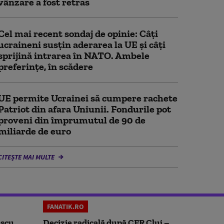
vânzare a fost retras
Cel mai recent sondaj de opinie: Câți
ucraineni susțin aderarea la UE și câți
sprijină intrarea în NATO. Ambele
preferințe, în scădere
UE permite Ucrainei să cumpere rachete
Patriot din afara Uniunii. Fondurile pot
proveni din împrumutul de 90 de
miliarde de euro
CITEȘTE MAI MULTE
FANATIK.RO
scu.
Decizie radicală după CFR Cluj –