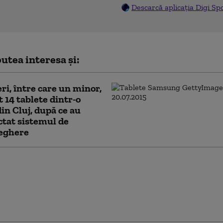
Descarcă aplicația Digi Sp
utea interesa și:
eri, între care un minor,
t 14 tablete dintr-o
din Cluj, după ce au
tat sistemul de
eghere
eri pentru 12 trenuri de
i după depistarea unor
i de gaze de la un vagon
ă în gara Dorobanţu din
nța