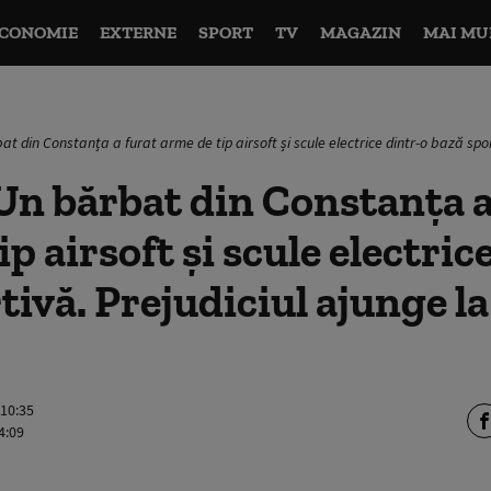
CONOMIE
EXTERNE
SPORT
TV
MAGAZIN
MAI MU
t din Constanța a furat arme de tip airsoft și scule electrice dintr-o bază sport
Un bărbat din Constanța a
p airsoft și scule electric
tivă. Prejudiciul ajunge l
 10:35
4:09