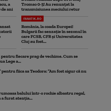
scu, a
Tromso 0-5! Au renunțat la
0 de ani
transmisiunea meciului retur
FANATIK.RO
ansat
România, la coada Europei!
zatorii
Bulgarii fac senzație în sezonul în
e
care FCSB, CFR și Universitatea
Cluj au fost...
ul pentru fiecare prag de vechime. Cum se
ua Lege a...
pentru fiica sa Teodora: ”Am fost sigur că nu
rumoasa balului într-o rochie albastru regal,
a furat atenția...