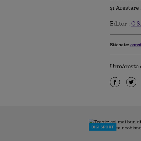
şi Arestare
Editor :
C.S
Etichete:
cons
Urmărește ș
DIGI SPORT