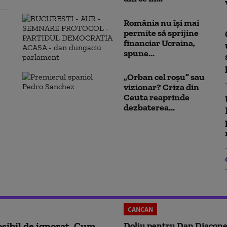
România nu își mai
permite să sprijine
financiar Ucraina,
spune...
„Orban cel roșu” sau
vizionar? Criza din
Ceuta reaprinde
dezbaterea...
CANCAN
sibil de ignorat. Cum
Doliu pentru Dan Diacone