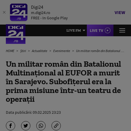
Digi24
VIEW
m.digi24.ro
FREE - In Google Play
LIVE TV
LIVE FM
HOME
Știri
Actualitate
Evenimente
Un militar român din Batalionul Multinaţional al EUFOR a murit în Sarajevo. Subofițerul era la prima misiune într-un teatru de operații
Un militar român din Batalionul
Multinaţional al EUFOR a murit
în Sarajevo. Subofițerul era la
prima misiune într-un teatru de
operații
Data publicării:
09.02.2025 23:23