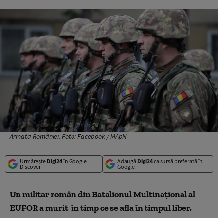
Armata României. Foto: Facebook / MApN
Urmărește
Digi24
în Google
Adaugă
Digi24
ca sursă preferată în
Discover
Google
Un militar român din Batalionul Multinaţional al
EUFOR a murit în timp ce se afla în timpul liber,