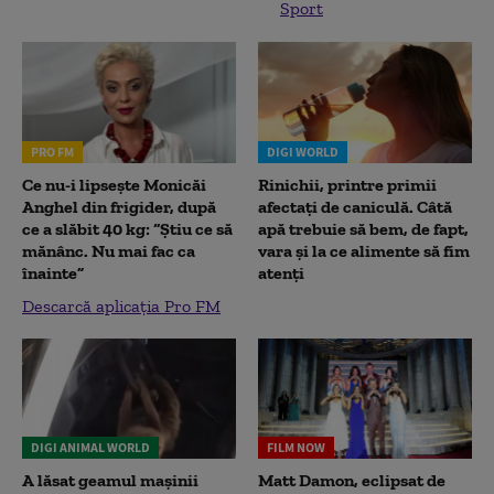
Sport
PRO FM
DIGI WORLD
Ce nu-i lipsește Monicăi
Rinichii, printre primii
Anghel din frigider, după
afectați de caniculă. Câtă
ce a slăbit 40 kg: “Știu ce să
apă trebuie să bem, de fapt,
mănânc. Nu mai fac ca
vara și la ce alimente să fim
înainte”
atenți
Descarcă aplicația Pro FM
DIGI ANIMAL WORLD
FILM NOW
A lăsat geamul mașinii
Matt Damon, eclipsat de