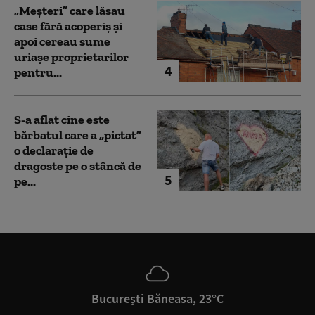
„Meșteri” care lăsau
case fără acoperiș și
apoi cereau sume
uriașe proprietarilor
4
pentru...
S-a aflat cine este
bărbatul care a „pictat”
o declarație de
dragoste pe o stâncă de
5
pe...
București Băneasa, 23°C