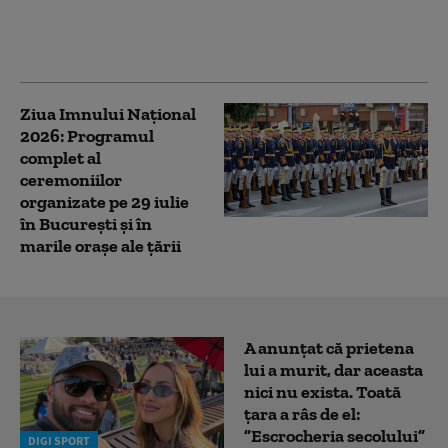
de granița cu Ucraina.
Două avioane F-16,
mobilizate
Ziua Imnului Național
2026: Programul
complet al
ceremoniilor
organizate pe 29 iulie
în București și în
marile orașe ale țării
A anunțat că prietena
lui a murit, dar aceasta
nici nu exista. Toată
țara a râs de el:
”Escrocheria secolului”
DIGI SPORT