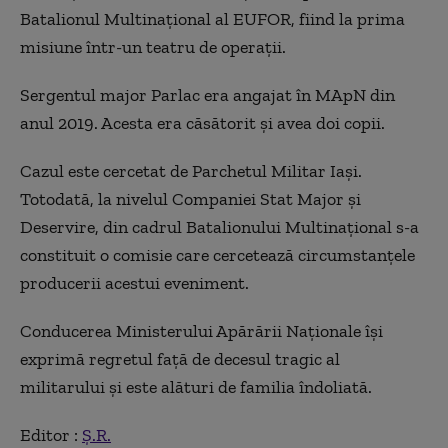
Batalionul Multinaţional al EUFOR, fiind la prima
misiune într-un teatru de operaţii.
Sergentul major Parlac era angajat în MApN din
anul 2019. Acesta era căsătorit şi avea doi copii.
Cazul este cercetat de Parchetul Militar Iaşi.
Totodată, la nivelul Companiei Stat Major şi
Deservire, din cadrul Batalionului Multinaţional s-a
constituit o comisie care cercetează circumstanţele
producerii acestui eveniment.
Conducerea Ministerului Apărării Naţionale îşi
exprimă regretul faţă de decesul tragic al
militarului şi este alături de familia îndoliată.
Editor :
Ș.R.