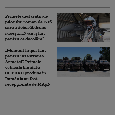
Primele declarații ale
pilotului român de F-16
care a doborât drone
rusești: „N-am știut
pentru ce decolăm”
„Moment important
pentru înzestrarea
Armatei”. Primele
vehicule blindate
COBRA II produse în
România au fost
recepționate de MApN
Alertă în Tulcea: mai
multe ținte aeriene au
fost depistate aproape