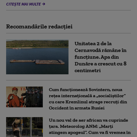
CITEȘTE MAI MULTE
Recomandările redacţiei
Unitatea 2 de la
Cernavodă rămâne în
funcțiune. Apa din
Dunăre a crescut cu 8
centimetri
Cum funcționează Sovintern, noua
rețea internațională a „socialiștilor”
cu care Kremlinul atrage recruți din
Occident în armata Rusiei
Un nou val de aer african va cuprinde
țara. Meteorolog ANM: „Marți
atingem apogeul”. Cum va fi vremea în