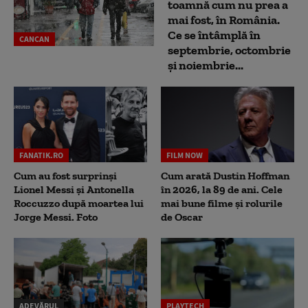
toamnă cum nu prea a
mai fost, în România.
Ce se întâmplă în
CANCAN
septembrie, octombrie
și noiembrie...
FANATIK.RO
FILM NOW
Cum au fost surprinși
Cum arată Dustin Hoffman
Lionel Messi și Antonella
în 2026, la 89 de ani. Cele
Roccuzzo după moartea lui
mai bune filme și rolurile
Jorge Messi. Foto
de Oscar
ADEVĂRUL
PLAYTECH