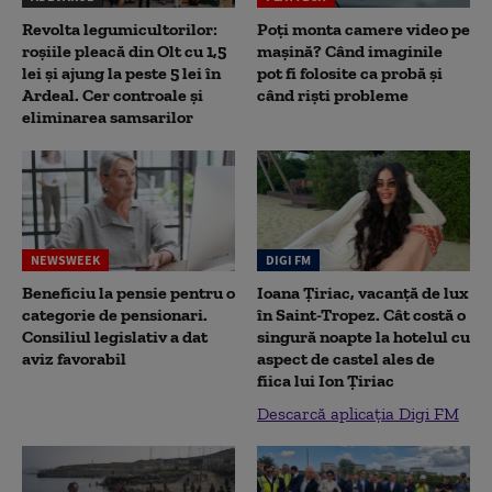
Revolta legumicultorilor:
Poți monta camere video pe
roșiile pleacă din Olt cu 1,5
mașină? Când imaginile
lei și ajung la peste 5 lei în
pot fi folosite ca probă și
Ardeal. Cer controale și
când riști probleme
eliminarea samsarilor
NEWSWEEK
DIGI FM
Beneficiu la pensie pentru o
Ioana Țiriac, vacanță de lux
categorie de pensionari.
în Saint-Tropez. Cât costă o
Consiliul legislativ a dat
singură noapte la hotelul cu
aviz favorabil
aspect de castel ales de
fiica lui Ion Țiriac
Descarcă aplicația Digi FM