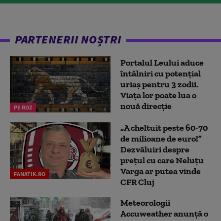
PARTENERII NOȘTRI
Portalul Leului aduce
întâlniri cu potențial
uriaș pentru 3 zodii.
Viața lor poate lua o
nouă direcție
PE ROZ
„A cheltuit peste 60-70
de milioane de euro!”
Dezvăluiri despre
prețul cu care Neluțu
Varga ar putea vinde
FANATIK.RO
CFR Cluj
Meteorologii
Accuweather anunță o