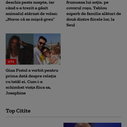
deschis peste noapte, iar
frumoasa lui soție, pe
când s-a trezit a găsit
covorul roșu. Tablou
animalul atârnat de volan:
superb de familie alături de
„Noroc că se mișcă greu”
două dintre fiicele lor, la
Seul
UTV
Gina Pistol a vorbit pentru
prima dată despre relația
cu tatăl ei. Cum i-a
schimbat viața fiica sa,
Josephine
Top Citite