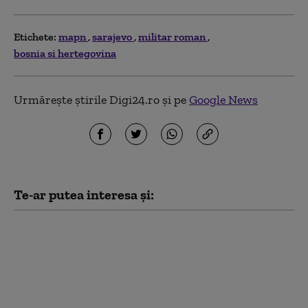
Etichete:
mapn
sarajevo
militar roman
bosnia si hertegovina
Urmărește știrile Digi24.ro și pe
Google News
Te-ar putea interesa și:
Radu Miruță: „Am găsit
cea mai eficientă
metodă pentru
doborârea dronelor
rusești. Funcționează
cu succes”