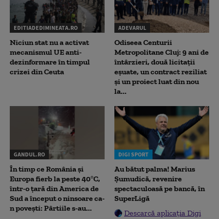
EDITIADEDIMINEATA.RO
ADEVARUL
Niciun stat nu a activat
Odiseea Centurii
mecanismul UE anti-
Metropolitane Cluj: 9 ani de
dezinformare în timpul
întârzieri, două licitații
crizei din Ceuta
eșuate, un contract reziliat
și un proiect luat din nou
la...
GANDUL.RO
DIGI SPORT
În timp ce România și
Au bătut palma! Marius
Europa fierb la peste 40°C,
Șumudică, revenire
într-o țară din America de
spectaculoasă pe bancă, în
Sud a început o ninsoare ca-
SuperLigă
n povești: Pârtiile s-au...
Descarcă aplicația Digi