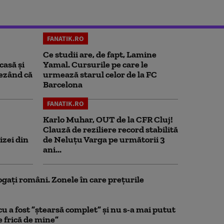
FANATIK.RO
Ce studii are, de fapt, Lamine
casă și
Yamal. Cursurile pe care le
rezând că
urmează starul celor de la FC
Barcelona
FANATIK.RO
Karlo Muhar, OUT de la CFR Cluj!
Clauză de reziliere record stabilită
izei din
de Neluțu Varga pe următorii 3
ani...
ogați români. Zonele în care prețurile
a fost ”ștearsă complet” și nu s-a mai putut
e frică de mine”