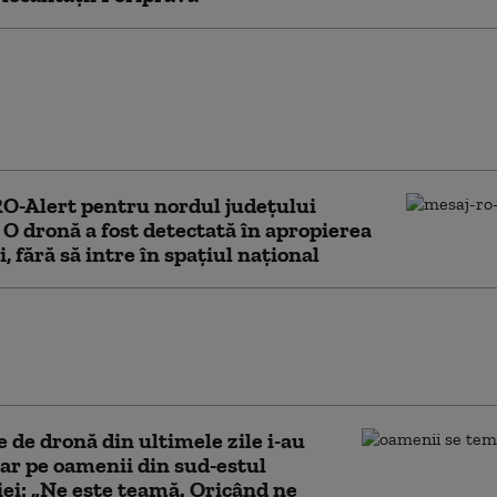
aj RO-Alert în Tulcea din cauza
one semnalate lângă frontiera cu
. Au fost ridicate avioane de luptă
O-Alert pentru nordul județului
 O dronă a fost detectată în apropierea
, fără să intre în spațiul național
în Tulcea: mai multe ținte aeriene au
pistate aproape de granița cu Ucraina.
ioane F-16, mobilizate
e de dronă din ultimele zile i-au
jar pe oamenii din sud-estul
i: „Ne este teamă. Oricând ne