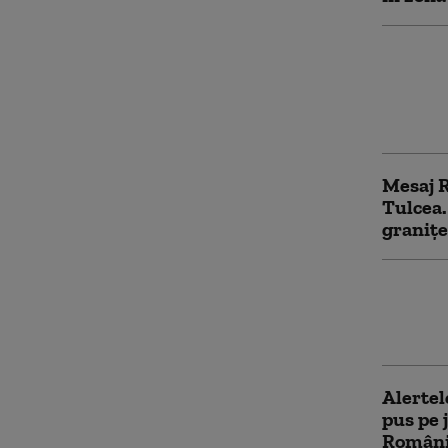
Nou mes
unor dr
Ucraina
F-16
Mesaj R
Tulcea.
graniței
Alertă 
fost de
Două av
Alertel
pus pe 
Românie