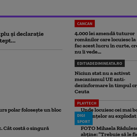
CANCAN
plu și declarație
4.000 lei amendă tuturor
românilor care locuiesc la 
tept...
fac acest lucru în curte, c
nu îi vede...
EDITIADEDIMINEATA.RO
Niciun stat nu a activat
mecanismul UE anti-
dezinformare în timpul cr
Ceuta
PLAYTECH
rs polar folosește un bloc
Unde locuiesc cei mai b
DIGI
locuințelor au explodat
SPORT
. Cât costă o singură
FOTO Mihaela Rădulescu 
abține: ”Trebuie să le fi