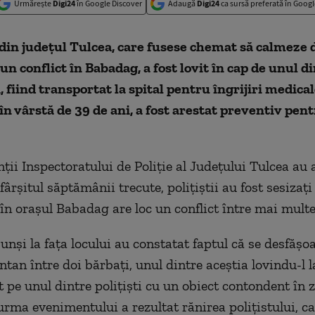
Urmărește
Digi24
în Google Discover
Adaugă
Digi24
ca sursă preferată în Googl
 din judeţul Tulcea, care fusese chemat să calmeze 
un conflict în Babadag, a fost lovit în cap de unul d
, fiind transportat la spital pentru îngrijiri medical
în vârstă de 39 de ani, a fost arestat preventiv pen
ţii Inspectoratului de Poliţie al Judeţului Tulcea au 
 sfârşitul săptămânii trecute, poliţiştii au fost sesizaţi
ă în oraşul Babadag are loc un conflict între mai mult
ajunşi la faţa locului au constatat faptul că se desfăşo
ntan între doi bărbaţi, unul dintre aceştia lovindu-l l
pe unul dintre poliţişti cu un obiect contondent în 
urma evenimentului a rezultat rănirea poliţistului, ca