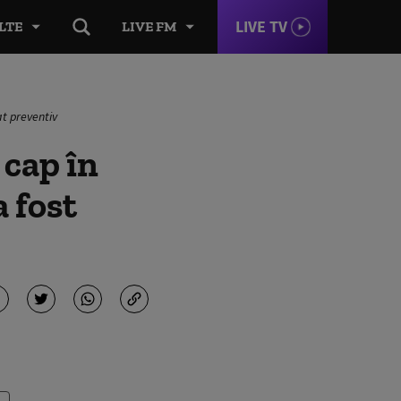
LIVE TV
LTE
LIVE FM
tat preventiv
 cap în
a fost