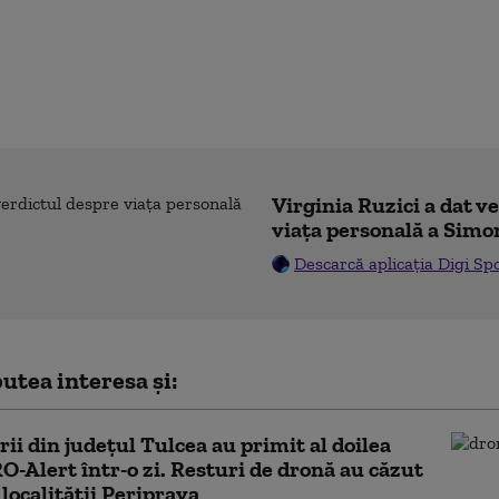
Virginia Ruzici a dat v
viața personală a Simo
Descarcă aplicația Digi Sp
utea interesa și:
rii din județul Tulcea au primit al doilea
O-Alert într-o zi. Resturi de dronă au căzut
 localităţii Periprava