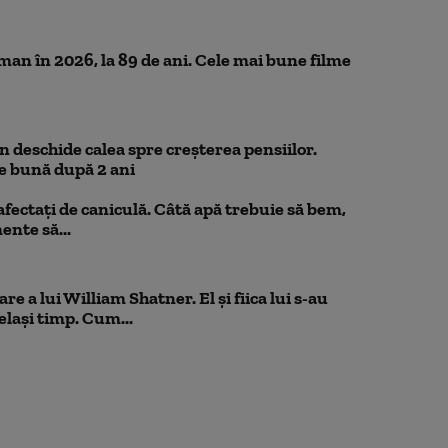
n în 2026, la 89 de ani. Cele mai bune filme
 deschide calea spre creșterea pensiilor.
e bună după 2 ani
 afectați de caniculă. Câtă apă trebuie să bem,
mente să...
e a lui William Shatner. El și fiica lui s-au
elași timp. Cum...