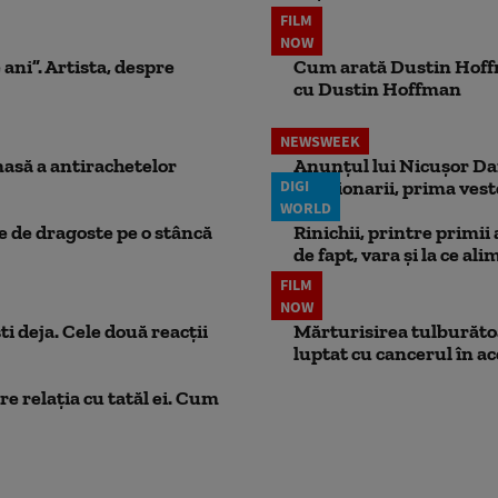
FILM
NOW
 ani”. Artista, despre
Cum arată Dustin Hoffma
cu Dustin Hoffman
NEWSWEEK
masă a antirachetelor
Anunțul lui Nicușor Dan
DIGI
Pensionarii, prima vest
WORLD
ie de dragoste pe o stâncă
Rinichii, printre primii
de fapt, vara și la ce ali
FILM
NOW
ti deja. Cele două reacții
Mărturisirea tulburătoar
luptat cu cancerul în ac
e relația cu tatăl ei. Cum