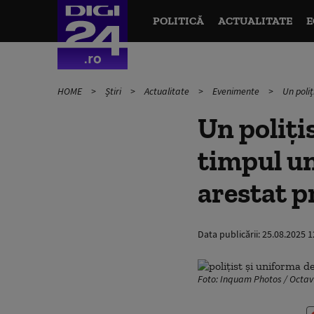
POLITICĂ
ACTUALITATE
E
HOME
Știri
Actualitate
Evenimente
Un poliț
Un polițis
timpul un
arestat p
Data publicării:
25.08.2025 1
Foto: Inquam Photos / Octa