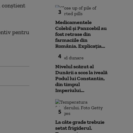
d conştient
3
Medicamentele
Colebil și Panzcebil au
entiv pentru
fost retrase din
farmaciile din
România. Explicația...
4
Nivelul scăzut al
Dunării a scos la iveală
Podul lui Constantin,
din timpul
Imperiului...
5
La câte grade trebuie
setat frigiderul.