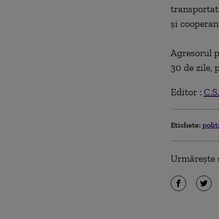
transportat 
şi cooperant
Agresorul po
30 de zile, 
Editor :
C.S
Etichete:
polit
Urmărește ș