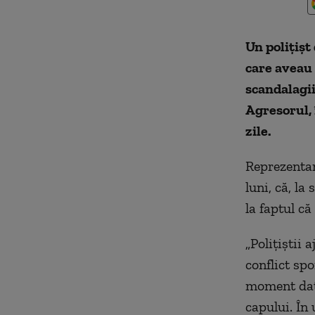
Un poliţişt
care aveau 
scandalagii
Agresorul, 
zile.
Reprezentan
luni, că, la
la faptul c
„Poliţiştii 
conflict spo
moment dat 
capului. În 