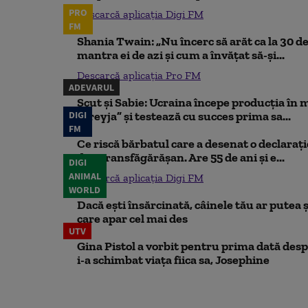
PRO
Descarcă aplicația Digi FM
FM
Shania Twain: „Nu încerc să arăt ca la 30 de
mantra ei de azi și cum a învățat să-și...
Descarcă aplicația Pro FM
ADEVARUL
Scut și Sabie: Ucraina începe producția în 
DIGI
„Freyja” și testează cu succes prima sa...
FM
Ce riscă bărbatul care a desenat o declaraț
din Transfăgărășan. Are 55 de ani și e...
DIGI
ANIMAL
Descarcă aplicația Digi FM
WORLD
Dacă ești însărcinată, câinele tău ar putea ș
care apar cel mai des
UTV
Gina Pistol a vorbit pentru prima dată despr
i-a schimbat viața fiica sa, Josephine