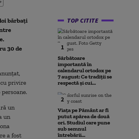
e
TOP CITITE
doi bărbaţi
intre
e.
1
tru 30 de
Sărbătoare
importantă în
calendarul ortodox pe
anunţat,
7 august: Ce tradiții se
 cu privire
respectă și cui...
e persoane.
2
ară un
Viața pe Pământ ar fi
a un
putut apărea de două
ori. Studiul care pune
zona
sub semnul
re a fost
întrebării...