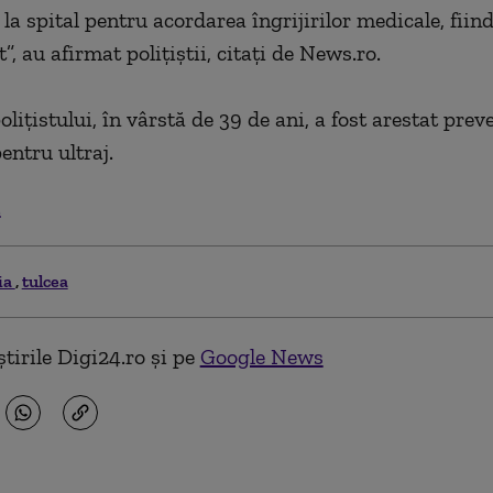
la spital pentru acordarea îngrijirilor medicale, fiin
”, au afirmat poliţiştii, citați de News.ro.
liţistului, în vârstă de 39 de ani, a fost arestat prev
pentru ultraj.
.
ia
tulcea
tirile Digi24.ro și pe
Google News