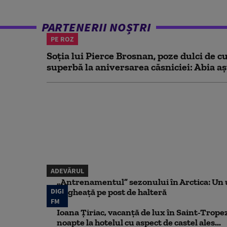
PARTENERII NOȘTRI
PE ROZ
Soția lui Pierce Brosnan, poze dulci de cu
superbă la aniversarea căsniciei: Abia aș
ADEVĂRUL
„Antrenamentul” sezonului în Arctica: Un u
DIGI
de gheață pe post de halteră
FM
Ioana Țiriac, vacanță de lux în Saint-Tropez
noapte la hotelul cu aspect de castel ales...