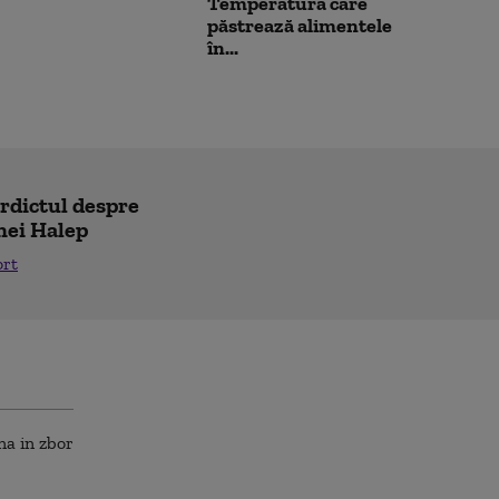
Temperatura care
păstrează alimentele
în...
erdictul despre
nei Halep
ort