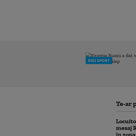
DIGI SPORT
Te-ar p
Locuito
mesaj R
în zona