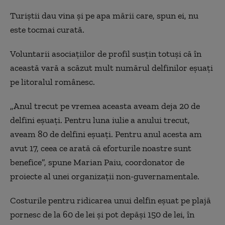
Turiştii dau vina şi pe apa mării care, spun ei, nu
este tocmai curată.
Voluntarii asociaţiilor de profil susţin totuşi că în
această vară a scăzut mult numărul delfinilor eşuaţi
pe litoralul românesc.
„
Anul trecut pe vremea aceasta aveam deja 20 de
delfini eşuaţi. Pentru luna iulie a anului trecut,
aveam 80 de delfini eşuaţi. Pentru anul acesta am
avut 17, ceea ce arată că eforturile noastre sunt
benefice”, spune Marian Paiu, coordonator de
proiecte al unei organizaţii non-guvernamentale.
Costurile pentru ridicarea unui delfin eşuat pe plajă
pornesc de la 60 de lei şi pot depăşi 150 de lei, în