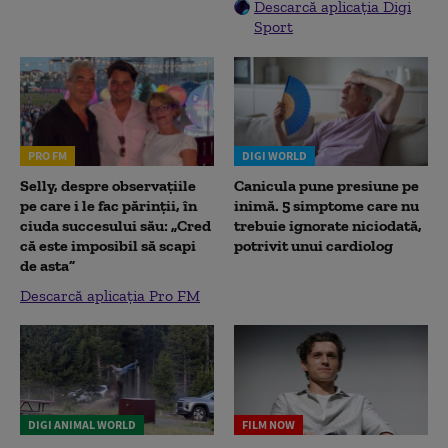
Descarcă aplicația Digi
Sport
PRO FM
DIGI WORLD
Selly, despre observațiile
Canicula pune presiune pe
pe care i le fac părinții, în
inimă. 5 simptome care nu
ciuda succesului său: „Cred
trebuie ignorate niciodată,
că este imposibil să scapi
potrivit unui cardiolog
de asta”
Descarcă aplicația Pro FM
DIGI ANIMAL WORLD
FILM NOW