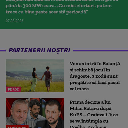
până la 300 MW seara. „Cu mici eforturi, putem
trece cu bine peste această perioadă”
07.08.2026
PARTENERII NOȘTRI
Venus intră în Balanță
și schimbă jocul în
dragoste. 3 zodii sunt
pregătite să facă pasul
cel mare
PE ROZ
Prima decizie a lui
Mihai Rotaru după
KuPS – Craiova 1-1: ce
se va întâmpla cu
Coelho. Exclusiv
FANATIK.RO