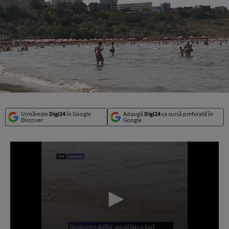
Urmărește
Digi24
în Google
Adaugă
Digi24
ca sursă preferată în
Discover
Google