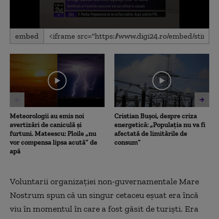
0
embed
seconds
of
1
minute,
24
seconds
Meteorologii au emis noi
Cristian Bușoi, despre criza
avertizări de caniculă și
energetică: „Populația nu va fi
furtuni. Mateescu: Ploile „nu
afectată de limitările de
vor compensa lipsa acută” de
consum”
apă
Voluntarii organizaţiei non-guvernamentale Mare
Nostrum spun că un singur cetaceu eşuat era încă
viu în momentul în care a fost găsit de turişti. Era