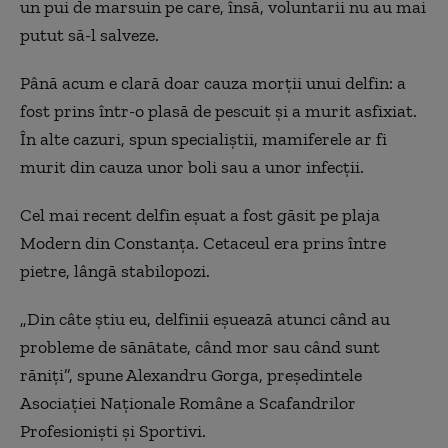
un pui de marsuin pe care, însă, voluntarii nu au mai
putut să-l salveze.
Până acum e clară doar cauza morţii unui delfin: a
fost prins într-o plasă de pescuit şi a murit asfixiat.
În alte cazuri, spun specialiştii, mamiferele ar fi
murit din cauza unor boli sau a unor infecţii.
Cel mai recent delfin eşuat a fost găsit pe plaja
Modern din Constanţa. Cetaceul era prins între
pietre, lângă stabilopozi.
„
Din câte ştiu eu, delfinii eşuează atunci când au
probleme de sănătate, când mor sau când sunt
răniţi”, spune Alexandru Gorga, preşedintele
Asociaţiei Naţionale Române a Scafandrilor
Profesionişti şi Sportivi.