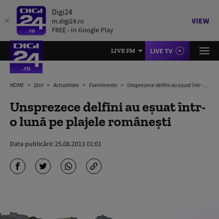
Digi24
VIEW
m.digi24.ro
FREE - In Google Play
LIVE TV
LIVE FM
HOME
Știri
Actualitate
Evenimente
Unsprezece delfini au eșuat într-o lună pe plajele românești
Unsprezece delfini au eșuat într-
o lună pe plajele românești
Data publicării:
25.08.2013 01:01