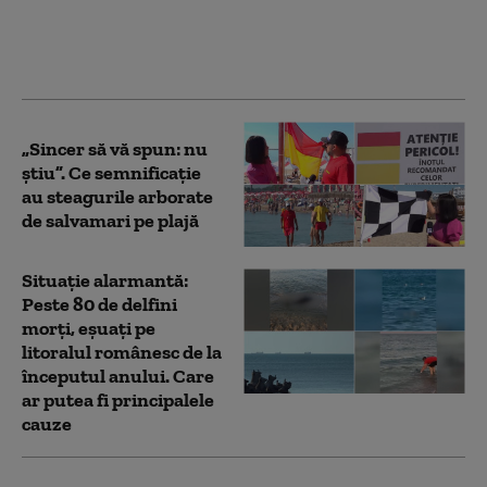
vindecă „sindromul
delirant anti-Trump” la
vedete
„Sincer să vă spun: nu
știu”. Ce semnificație
au steagurile arborate
de salvamari pe plajă
Situație alarmantă:
Peste 80 de delfini
morți, eșuați pe
litoralul românesc de la
începutul anului. Care
ar putea fi principalele
cauze