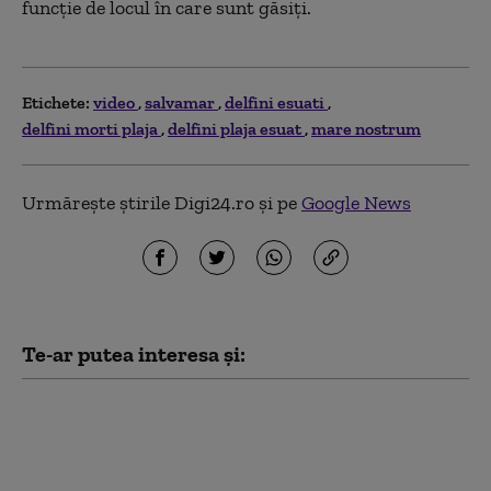
funcţie de locul în care sunt găsiţi.
Etichete:
video
salvamar
delfini esuati
delfini morti plaja
delfini plaja esuat
mare nostrum
Urmărește știrile Digi24.ro și pe
Google News
Te-ar putea interesa și:
Preşedintele SUA a
publicat un videoclip
generat de IA în care
apare ca doctor care