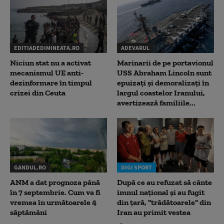
EDITIADEDIMINEATA.RO
ADEVARUL
Niciun stat nu a activat
Marinarii de pe portavionul
mecanismul UE anti-
USS Abraham Lincoln sunt
dezinformare în timpul
epuizați și demoralizați în
crizei din Ceuta
largul coastelor Iranului,
avertizează familiile...
GANDUL.RO
DIGI SPORT
ANM a dat prognoza până
După ce au refuzat să cânte
în 7 septembrie. Cum va fi
imnul naţional şi au fugit
vremea în următoarele 4
din ţară, "trădătoarele" din
săptămâni
Iran au primit vestea