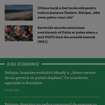
Ultima barjă a fost încărcată pentru
redirecționarea Dunării. Bolojan: „Mai
avem patru-cinci zile”
Serviciile secrete americane
avertizează că Putin ar putea ataca o
țară NATO încă din această toamnă
(WSJ)
DIGI ECONOMIC
Bolojan, înaintea evaluării Moody’s: „Avem nevoie
de un guvern cu puteri depline”. Ce urmăresc
agențiile la România
07.08.2026
Bolojan: Românii au redus consumul de energie cu