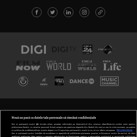
TERMENI ȘI CONDIȚII
POLITICA DE CONFIDENȚIALITATE
Nouă ne pasă ca datele tale personale să rămână confidențiale
Noi și partenerii noștri
30
stocăm și/sau accesăm informații pe dispozitivul dvs., precum identificatorii cookie unici pentru
prelucrarea datelor cu caracter personal. Puteți accepta sau gestiona alegerile dvs. făcând clic mai jos sau în orice moment, pe pagina
ABONARE DIGI TV
cu politica de confidențialitate. Aceste alegeri vor fi raportate partenerilor noștri și nu vă vor afecta navigarea.
Mai multe detalii
Noi si partenerii nostri (retelele de socializare si agentiile de publicitate partenere, precum si furnizorii nostri de servicii de date
analitice) prelucram date pentru a permite website-ului sa functioneze, pentru a personaliza continutul si anunturile publicitare