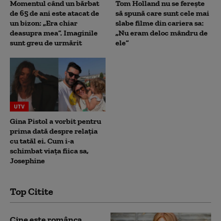
Momentul când un bărbat
Tom Holland nu se ferește
de 65 de ani este atacat de
să spună care sunt cele mai
un bizon: „Era chiar
slabe filme din cariera sa:
deasupra mea”. Imaginile
„Nu eram deloc mândru de
sunt greu de urmărit
ele”
UTV
Gina Pistol a vorbit pentru
prima dată despre relația
cu tatăl ei. Cum i-a
schimbat viața fiica sa,
Josephine
Top Citite
Cine este românca