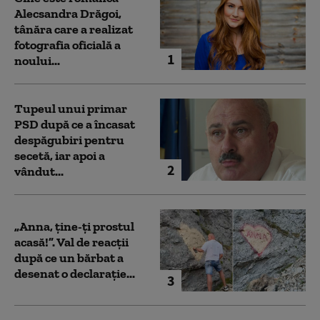
Alecsandra Drăgoi,
tânăra care a realizat
fotografia oficială a
1
noului...
Tupeul unui primar
PSD după ce a încasat
despăgubiri pentru
secetă, iar apoi a
2
vândut...
„Anna, ţine-ţi prostul
acasă!”. Val de reacții
după ce un bărbat a
desenat o declarație...
3