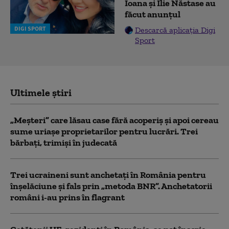
Ioana și Ilie Năstase au
făcut anunțul
DIGI SPORT
Descarcă aplicația Digi
Sport
Ultimele știri
„Meșteri” care lăsau case fără acoperiș și apoi cereau
sume uriașe proprietarilor pentru lucrări. Trei
bărbați, trimiși în judecată
Trei ucraineni sunt anchetaţi în România pentru
înşelăciune și fals prin „metoda BNR”. Anchetatorii
români i-au prins în flagrant