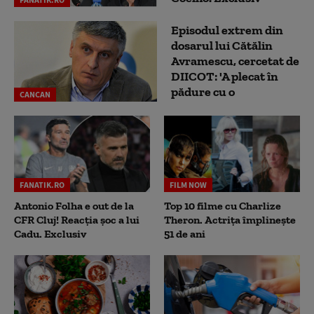
Episodul extrem din
dosarul lui Cătălin
Avramescu, cercetat de
DIICOT: 'A plecat în
pădure cu o
CANCAN
FANATIK.RO
FILM NOW
Antonio Folha e out de la
Top 10 filme cu Charlize
CFR Cluj! Reacția șoc a lui
Theron. Actrița împlinește
Cadu. Exclusiv
51 de ani