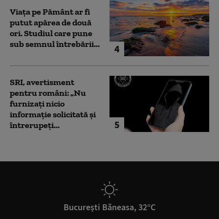
Viața pe Pământ ar fi
putut apărea de două
ori. Studiul care pune
sub semnul întrebării...
4
SRI, avertisment
pentru români: „Nu
furnizați nicio
informație solicitată și
5
întrerupeți...
București Băneasa, 32°C