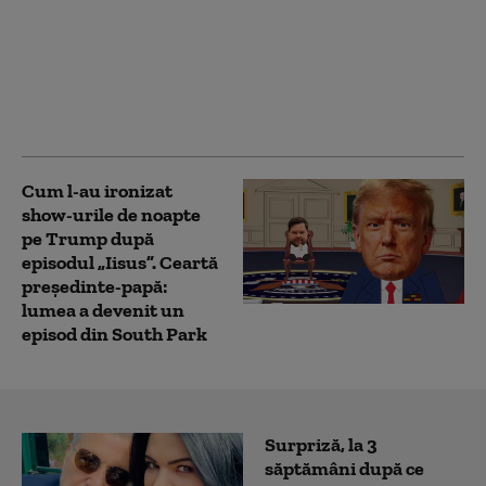
Situație alarmantă pe
litoral: 23 de delfini au
eșuat, în ultimele zile,
pe plajele din
Constanța. Care ar
putea fi cauzele
Cum l-au ironizat
show-urile de noapte
pe Trump după
episodul „Iisus”. Ceartă
președinte-papă:
lumea a devenit un
episod din South Park
Surpriză, la 3
săptămâni după ce