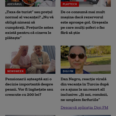
ADEVĂRUL
PLAYTECH
„Taxa de turist” sau prețul
De ce consumă mai mult
normal al vacanței? „Nu vă
mașina dacă rezervorul
obligă nimeni să
este aproape gol. Greșeala
cumpărați. Prețurile astea
pe care mulți șoferi o fac
există pentru că cineva le
fără să știe
plătește”
NEWSWEEK
DIGI FM
Pensionarii așteaptă azi o
Dan Negru, reacție virală
decizie importantă despre
din vacanța în Turcia după
pensii. Vor fi înghețate sau
ce a ajuns la un resort all
crescute cu 200 lei?
inclusive: „Și noi, românii,
ne umplem farfuriile”
Descarcă aplicația Digi FM