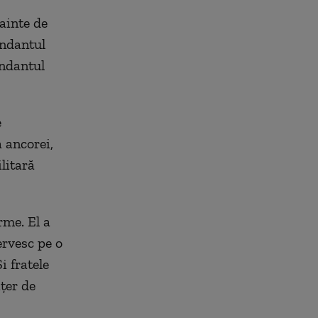
ainte de
andantul
andantul
e
a ancorei,
litară
rme. El a
ervesc pe o
i fratele
ţer de