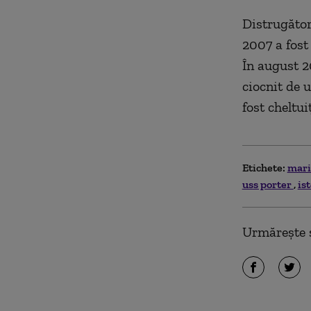
Distrugător
2007 a fost 
În august 2
ciocnit de 
fost cheltu
Etichete:
mari
uss porter
is
Urmărește ș