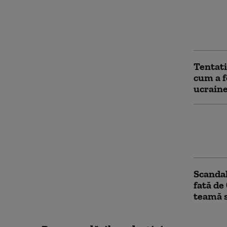
călător
scurger
cistern
Consta
Tentati
cum a f
ucraine
Oana Țo
România
crizei 
Scandal
fată de 
teamă s