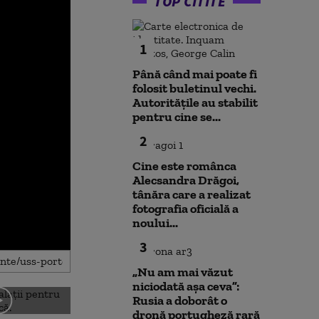
TOP CITITE
1
Până când mai poate fi
folosit buletinul vechi.
Autoritățile au stabilit
pentru cine se...
2
Cine este românca
Alecsandra Drăgoi,
tânăra care a realizat
fotografia oficială a
noului...
3
„Nu am mai văzut
niciodată așa ceva”:
Rusia a doborât o
dronă portugheză rară
Noi verificări pe aeroportul
Societatea de 