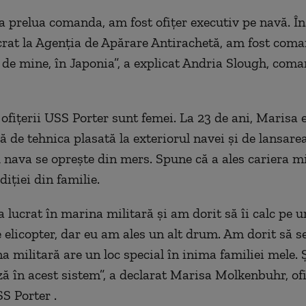
 a prelua comanda, am fost ofiţer executiv pe navă. În
crat la Agenţia de Apărare Antirachetă, am fost com
 de mine, în Japonia”, a explicat Andria Slough, com
 ofiţerii USS Porter sunt femei. La 23 de ani, Marisa 
ă de tehnica plasată la exteriorul navei şi de lansare
 nava se opreşte din mers. Spune că a ales cariera mi
diţiei din familie.
 lucrat în marina militară şi am dorit să îi calc pe u
e elicopter, dar eu am ales un alt drum. Am dorit să s
 militară are un loc special în inima familiei mele. Ş
ă în acest sistem”, a declarat Marisa Molkenbuhr, ofi
S Porter .