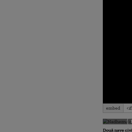
0
embed
seconds
of
0
seconds
Volu
90%
Două nave civi