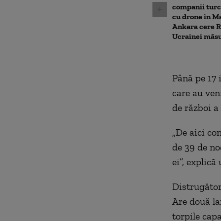
companii turce
cu drone în M
Ankara cere Ru
Ucrainei măsu
Până pe 17 
care au ven
de război a
„De aici co
de 39 de no
ei”, explică 
Distrugător
Are două la
torpile cap