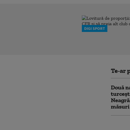
DIGI SPORT
Te-ar p
Două na
turceșt
Neagră.
măsuri
Întârzi