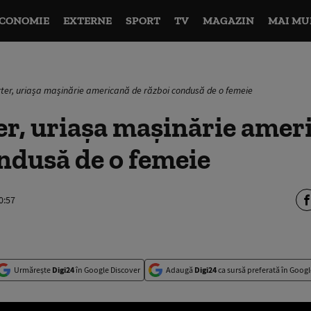
CONOMIE
EXTERNE
SPORT
TV
MAGAZIN
MAI MU
ter, uriașa mașinărie americană de război condusă de o femeie
r, uriașa mașinărie amer
ndusă de o femeie
0:57
Urmărește
Digi24
în Google Discover
Adaugă
Digi24
ca sursă preferată în Googl