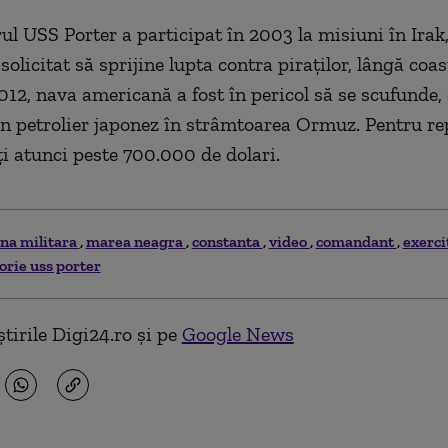
ul USS Porter a participat în 2003 la misiuni în Irak,
solicitat să sprijine lupta contra piraţilor, lângă coa
012, nava americană a fost în pericol să se scufunde,
un petrolier japonez în strâmtoarea Ormuz. Pentru rep
iţi atunci peste 700.000 de dolari.
na militara
marea neagra
constanta
video
comandant
exerci
torie uss porter
tirile Digi24.ro și pe
Google News