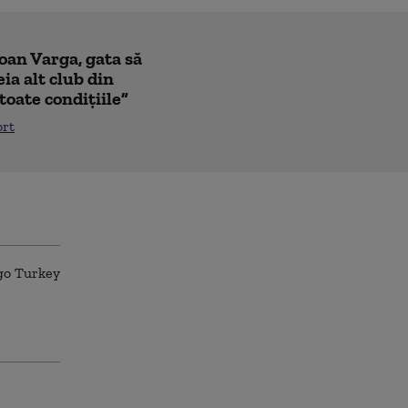
Ioan Varga, gata să
ia alt club din
toate condițiile”
ort