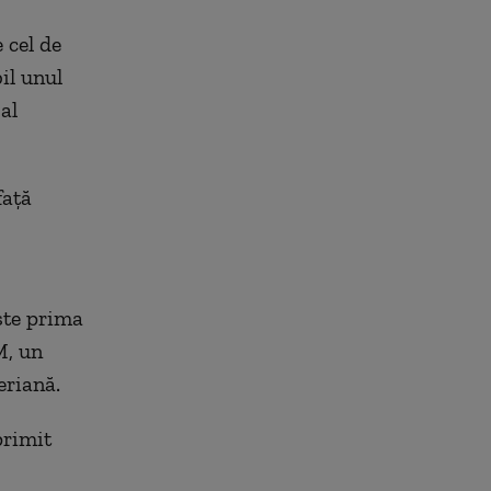
 cel de
il unul
al
faţă
ste prima
M, un
eriană.
primit