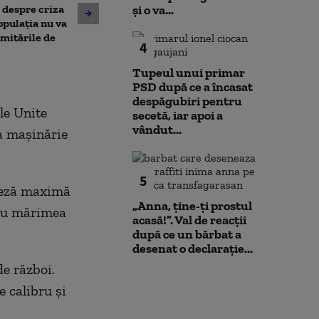
, despre criza
și o va...
din Leipzig: sute de polițiști
București și-a 
opulația nu va
caută o a doua dronă.
insolvența
limitările de
Varianta exclusă de
4
anchetatori
Tupeul unui primar
PSD după ce a încasat
despăgubiri pentru
le Unite
secetă, iar apoi a
vândut...
a maşinărie
5
iteză maximă
„Anna, ţine-ţi prostul
tru mărimea
acasă!”. Val de reacții
după ce un bărbat a
desenat o declarație...
e război.
 calibru şi