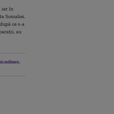
 iar în
sta Somaliei.
 după ce s-a
araţii, au
tii militare