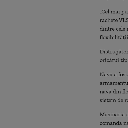
„
Cel mai pu
rachete VLS
dintre cele
flexibilităţ
Distrugător
oricărui tip
Nava a fost
armamentulu
navă din fl
sistem de ra
Maşinăria d
comanda nav