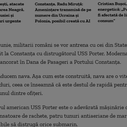
Cristian Bușoi
ști, atacate
Constanța. Radu Miruță:
energetică: „P
area Neagră.
Amenințare transmisă de pe
fi afectată de 
siei și
numere din Ucraina și
consum”
ri urgente
Polonia, posibil creată cu AI
iunie, militarii români se vor antrena cu cei din State
it la Constanţa cu distrugătorul USS Porter. Modern
 ancorat în Dana de Pasageri a Portului Constanţa.
nducem nava. Aşa cum este construită, nava are o v
duri, ceea ce înseamnă că este destul de rapidă pen
unul dintre ofițeri.
ul american USS Porter este o adevărată măşinărie d
nsatoare de rachete, patru tunuri antiaeriane de mare
abile să distrugă orice submarin.