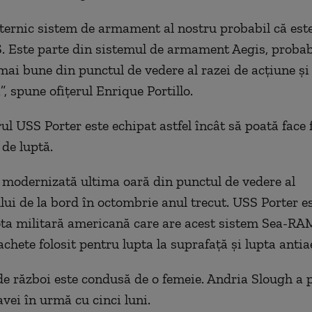
ternic sistem de armament al nostru probabil că este
. Este parte din sistemul de armament Aegis, probab
 mai bune din punctul de vedere al razei de acţiune şi 
ii”, spune ofițerul Enrique Portillo.
ul USS Porter este echipat astfel încât să poată face 
 de luptă.
 modernizată ultima oară din punctul de vedere al
i de la bord în octombrie anul trecut. USS Porter e
ota militară americană care are acest sistem Sea-RA
chete folosit pentru lupta la suprafaţă şi lupta antia
e război este condusă de o femeie. Andria Slough a 
ei în urmă cu cinci luni.