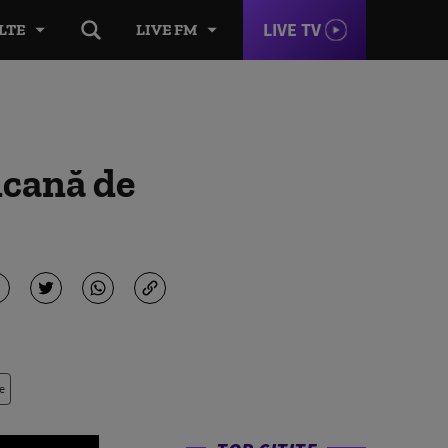
LIVE TV
LTE
LIVE FM
icană de
e