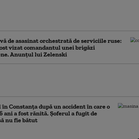
i după depistarea unor
i de gaze de la un vagon
ă în gara Dorobanţu din
nța
vă de asasinat orchestrată de serviciile ruse:
ost vizat comandantul unei brigăzi
ne. Anunțul lui Zelenski
iu, după discuția cu omologul ucrainean:
 va apela la energia din Ucraina în contextul
provocate de secetă
 în Constanța după un accident în care o
6 ani a fost rănită. Şoferul a fugit de
ă nu fie bătut