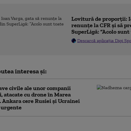
Lovitură de proporții: 
renunțe la CFR și să pre
SuperLigă: ”Acolo sunt 
Descarcă aplicația Digi Sp
utea interesa și:
ve civile ale unor companii
i, atacate cu drone în Marea
 Ankara cere Rusiei și Ucrainei
 urgente
eri pentru 12 trenuri de