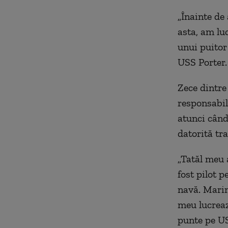
„Înainte de
asta, am lu
unui puitor
USS Porter.
Zece dintre
responsabil
atunci când
datorită tra
„
Tatăl meu a
fost pilot p
navă. Marina
meu lucreaz
punte pe US