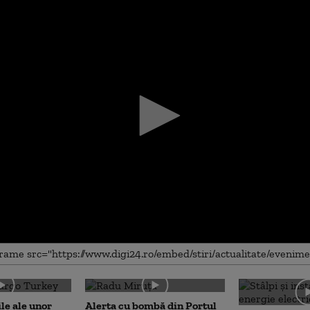
me
le ale unor
Alerta cu bombă din Portul