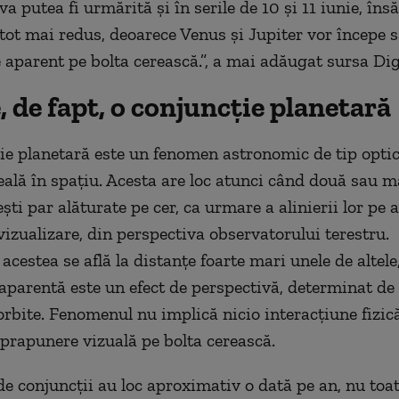
a putea fi urmărită și în serile de 10 și 11 iunie, însă
 tot mai redus, deoarece Venus și Jupiter vor începe s
 aparent pe bolta cerească.”, a mai adăugat sursa Dig
, de fapt, o conjuncție planetară
ie planetară este un fenomen astronomic de tip optic
eală în spațiu. Acesta are loc atunci când două sau m
ști par alăturate pe cer, ca urmare a alinierii lor pe 
vizualizare, din perspectiva observatorului terestru.
, acestea se află la distanțe foarte mari unele de altele,
aparentă este un efect de perspectivă, determinat de p
orbite. Fenomenul nu implică nicio interacțiune fizică 
uprapunere vizuală pe bolta cerească.
de conjuncții au loc aproximativ o dată pe an, nu toate