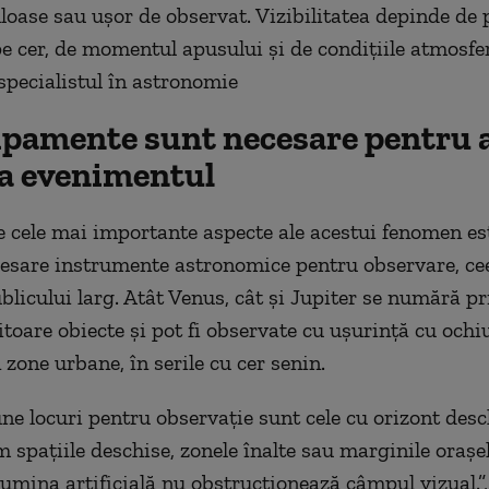
loase sau ușor de observat. Vizibilitatea depinde de 
e cer, de momentul apusului și de condițiile atmosferi
 specialistul în astronomie
ipamente sunt necesare pentru 
a evenimentul
e cele mai importante aspecte ale acestui fenomen est
esare instrumente astronomice pentru observare, ceea
blicului larg. Atât Venus, cât și Jupiter se numără pr
toare obiecte și pot fi observate cu ușurință cu ochiul
 zone urbane, în serile cu cer senin.
ne locuri pentru observație sunt cele cu orizont desc
m spațiile deschise, zonele înalte sau marginile orașe
 lumina artificială nu obstrucționează câmpul vizual.”