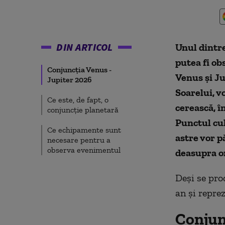
DIN ARTICOL
Unul dintr
putea fi ob
Conjuncția Venus -
Venus și Ju
Jupiter 2026
Soarelui, v
Ce este, de fapt, o
cerească, î
conjuncție planetară
Punctul cul
Ce echipamente sunt
astre vor p
necesare pentru a
observa evenimentul
deasupra or
Deși se pro
an și repre
Conjun