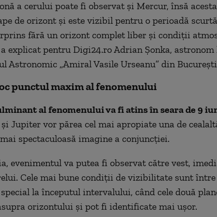
onă a cerului poate fi observat și Mercur, însă acesta
pe de orizont și este vizibil pentru o perioadă scurtă
urprins fără un orizont complet liber și condiții atmo
”, a explicat pentru Digi24.ro Adrian Șonka, astronom 
l Astronomic „Amiral Vasile Urseanu” din București
loc punctul maxim al fenomenului
lminant al fenomenului va fi atins în seara de 9 iu
și Jupiter vor părea cel mai apropiate una de cealaltă
 mai spectaculoasă imagine a conjuncției.
, evenimentul va putea fi observat către vest, imed
elui. Cele mai bune condiții de vizibilitate sunt într
n special la începutul intervalului, când cele două plan
supra orizontului și pot fi identificate mai ușor.