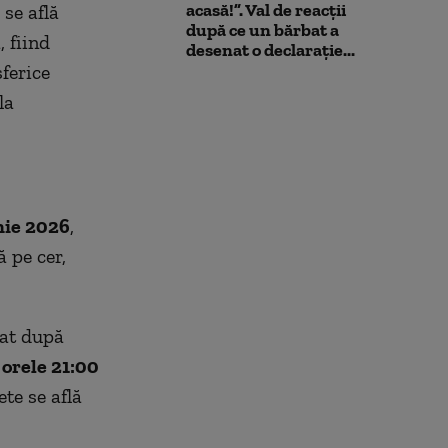
acasă!”. Val de reacții
 se află
după ce un bărbat a
, fiind
desenat o declarație...
sferice
la
nie 2026
,
 pe cer,
iat după
e
orele 21:00
ete se află