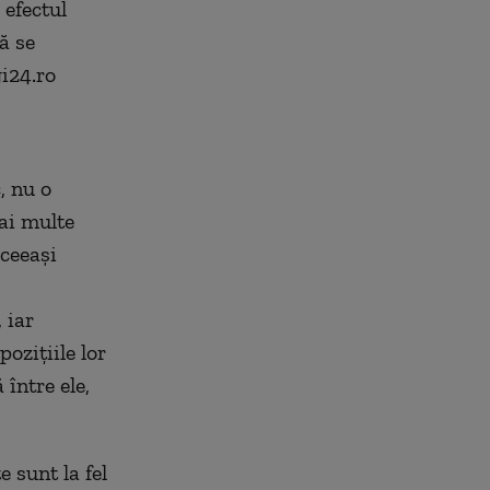
 efectul
ă se
i24.ro
, nu o
ai multe
aceeași
 iar
ozițiile lor
între ele,
 sunt la fel