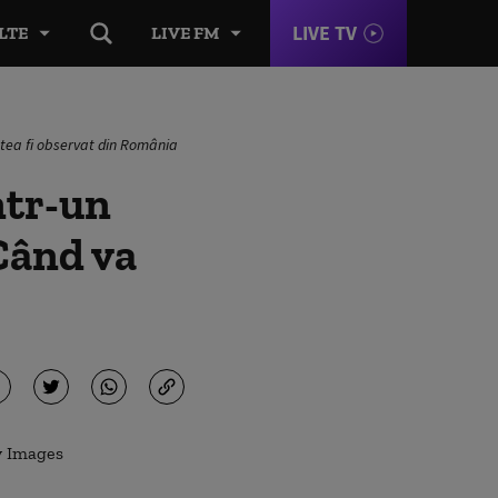
LIVE TV
LTE
LIVE FM
utea fi observat din România
ntr-un
Când va