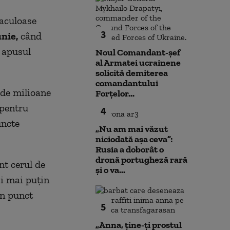
taculoase
3
unie,
când
 apusul
Noul Comandant-șef
al Armatei ucrainene
solicită demiterea
comandantului
 de milioane
Forțelor...
 pentru
4
uncte
„Nu am mai văzut
niciodată așa ceva”:
Rusia a doborât o
dronă portugheză rară
t cerul de
și o va...
și mai puțin
un punct
5
„Anna, ţine-ţi prostul