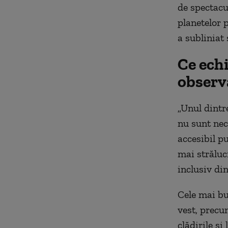
de spectacu
planetelor p
a subliniat
Ce ech
observ
„Unul dintr
nu sunt nec
accesibil pu
mai străluci
inclusiv din
Cele mai bu
vest, precu
clădirile și