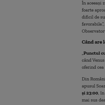
În aceeași z
foarte aproa
dificil de s
favorabile.
Observatoru
Când are 
„
Punctul cu
când Venus 
oferind cea
Din România
apusul Soar
și 23:00
, î
mai sus dea