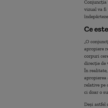
Conjuncția v
vizual va fi
îndepărteze
Ce este
„O conjuncț
apropiere r
corpuri cere
direcție de 
În realitate
apropierea 
relative pe 
ci doar o s
Deși astfel 