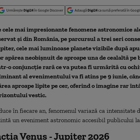
Urmărește
Digi24
în Google Discover
Adaugă
Digi24
ca sursă preferată în Googl
e cele mai impresionante fenomene astronomice ale
servat și din România, pe parcursul a trei seri cons
piter, cele mai luminoase planete vizibile după apu
or apărea neobișnuit de aproape una de cealaltă pe 
ntr-o conjuncție rară ce va putea fi urmărită cu ochiu
minant al evenimentului va fi atins pe 9 iunie, cân
ărea aproape lipite pe cer, oferind o imagine rar înt
izontului vestic.
duce în fiecare an, fenomenul variază ca intensitate d
zintă un eveniment astronomic accesibil publicului la
cția Venus - Jupiter 2026