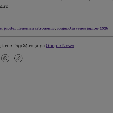
4.ro
us
jupiter
fenomen astronomic
conjuncția venus jupiter 2026
tirile Digi24.ro și pe
Google News