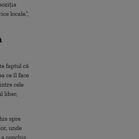
poziția
ce locale.”,
a
e faptul că
 ce îl face
intre cele
 liber,
his spre
lor, unde
, a conchis