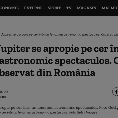
CONOMIE
EXTERNE
SPORT
TV
MAGAZIN
MAI MU
i Jupiter se apropie pe cer într-un fenomen astronomic spectaculos. Când va p
Jupiter se apropie pe cer î
astronomic spectaculos. 
observat din România
 07:33
7:00
pe cer într-un fenomen astronomic spectaculos. Foto Getty Images