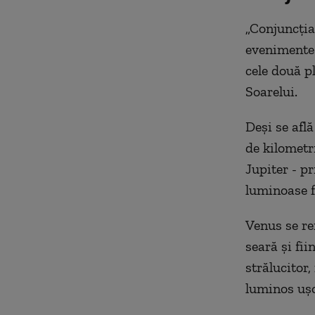
„Conjuncția
evenimente 
cele două p
Soarelui.
Deși se afl
de kilometr
Jupiter - pr
luminoase fo
Venus se re
seară și fii
strălucitor,
luminos ușo