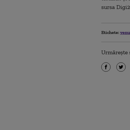
sursa Digi2
Etichete:
ven
Urmărește ș