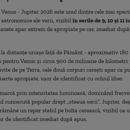
 Venus - Jupiter 2026 este unul dintre cele mai spec
astronomice ale verii, vizibil
în serile de 9, 10 și 11 i
lanete apar extrem de apropiate pe cer, imediat după
ă la distanțe uriașe față de Pământ - aproximativ 180
i pentru Venus și circa 900 de milioane de kilometri
ivite de pe Terra, cele două corpuri cerești apar ca p
arte apropiate, ușor de identificat cu ochiul liber.
marcă prin intensitatea luminoasă, dominând frecven
nd cunoscută popular drept „steaua serii”. Jupiter, de
 rămâne un reper stabil pe bolta cerească, vizibil ca 
r de identificat imediat după apus.