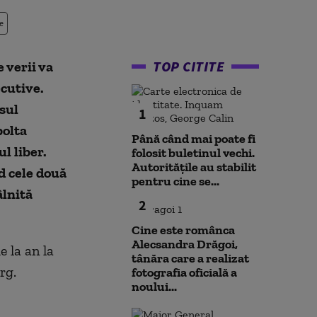
e
TOP CITITE
 verii va
ecutive.
sul
1
bolta
Până când mai poate fi
l liber.
folosit buletinul vechi.
Autoritățile au stabilit
d cele două
pentru cine se...
âlnită
2
Cine este românca
Alecsandra Drăgoi,
e la an la
tânăra care a realizat
rg.
fotografia oficială a
noului...