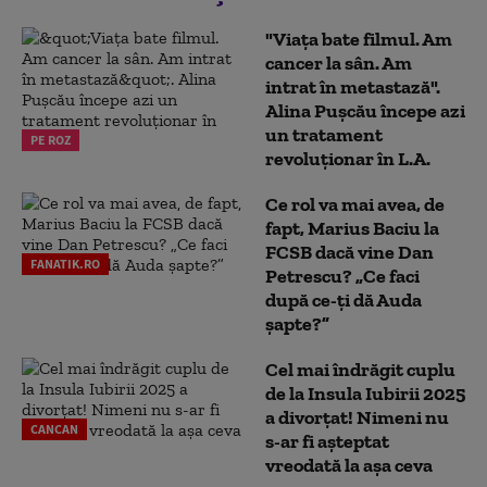
"Viața bate filmul. Am
cancer la sân. Am
intrat în metastază".
Alina Pușcău începe azi
un tratament
PE ROZ
revoluționar în L.A.
Ce rol va mai avea, de
fapt, Marius Baciu la
FCSB dacă vine Dan
FANATIK.RO
Petrescu? „Ce faci
după ce-ți dă Auda
șapte?”
Cel mai îndrăgit cuplu
de la Insula Iubirii 2025
a divorțat! Nimeni nu
CANCAN
s-ar fi așteptat
vreodată la așa ceva