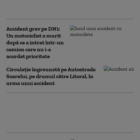
copac, pe un drum
județean din Buzău
Accident grav pe DN1:
Un motociclist a murit
după ce a intrat într-un
camion care nu i-a
acordat prioritate
Circulație îngreunată pe Autostrada
Soarelui, pe drumul către Litoral, în
urma unui accident
Accident grav pe DN2A. O cisternă
cu benzină a luat foc după impactul
cu un buldoexcavator. Trafic blocat
pe kilometri