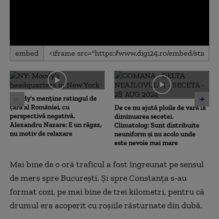
0
embed
seconds
of
0
seconds
Moody's menține ratingul de
țară al României, cu
De ce nu ajută ploile de vară la
perspectivă negativă.
diminuarea secetei.
Alexandru Nazare: E un răgaz,
Climatolog: Sunt distribuite
nu motiv de relaxare
neuniform și nu acolo unde
este nevoie mai mare
Mai bine de o oră traficul a fost îngreunat pe sensul
de mers spre București. Și spre Constanța s-au
format cozi, pe mai bine de trei kilometri, pentru că
drumul era acoperit cu roșiile răsturnate din dubă.