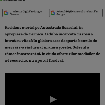
Urmărește
Digi24
în Google
Adaugă
Digi24
ca sursă preferată în
Discover
Google
Accident mortal pe Autostrada Soarelui, în
apropiere de Cernica. O dubă încărcată cu roșii a
intrat cu viteză în glisiera care desparte benzile de
mers și s-a răsturnat în afara șoselei. Șoferul a
rămas încarcerat și, în ciuda eforturilor medicilor de
a-l resuscita, nu a putut fi salvat.