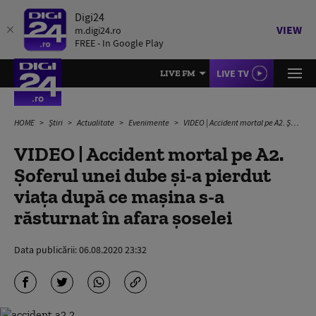
Digi24
VIEW
m.digi24.ro
FREE - In Google Play
LIVE TV
LIVE FM
HOME
Știri
Actualitate
Evenimente
VIDEO | Accident mortal pe A2. Șoferul unei dube și-a pierdut viața după ce mașina s-a răsturnat în afara șoselei
VIDEO | Accident mortal pe A2.
Șoferul unei dube și-a pierdut
viața după ce mașina s-a
răsturnat în afara șoselei
Data publicării:
06.08.2020 23:32