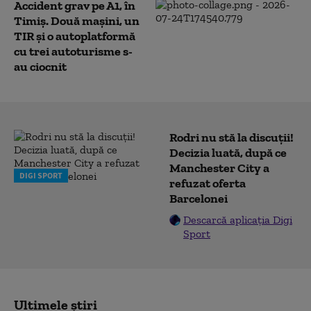
Accident grav pe A1, în
Timiș. Două mașini, un
TIR și o autoplatformă
cu trei autoturisme s-
au ciocnit
Rodri nu stă la discuții!
Decizia luată, după ce
Manchester City a
DIGI SPORT
refuzat oferta
Barcelonei
Descarcă aplicația Digi
Sport
Ultimele știri