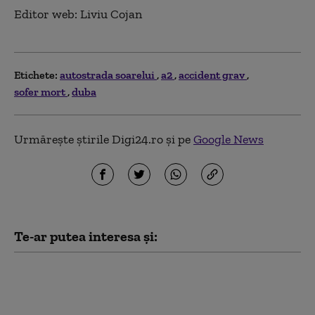
Editor web: Liviu Cojan
Etichete:
autostrada soarelui
a2
accident grav
sofer mort
duba
Urmărește știrile Digi24.ro și pe
Google News
Te-ar putea interesa și:
Doi morţi şi doi răniţi
după ce o maşină s-a
izbit violent de un