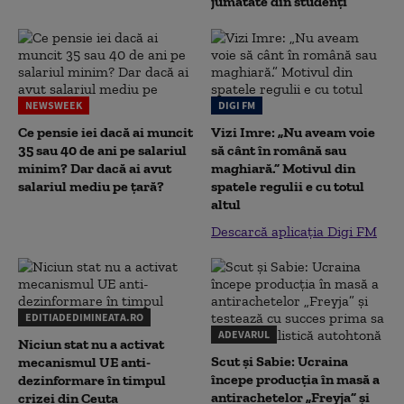
jumătate din studenţi
NEWSWEEK
DIGI FM
Ce pensie iei dacă ai muncit
Vizi Imre: „Nu aveam voie
35 sau 40 de ani pe salariul
să cânt în română sau
minim? Dar dacă ai avut
maghiară.” Motivul din
salariul mediu pe țară?
spatele regulii e cu totul
altul
Descarcă aplicația Digi FM
EDITIADEDIMINEATA.RO
ADEVARUL
Niciun stat nu a activat
Scut și Sabie: Ucraina
mecanismul UE anti-
începe producția în masă a
dezinformare în timpul
antirachetelor „Freyja” și
crizei din Ceuta