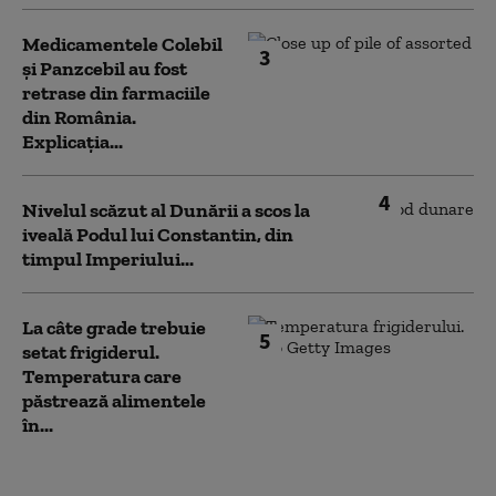
Medicamentele Colebil
3
și Panzcebil au fost
retrase din farmaciile
din România.
Explicația...
4
Nivelul scăzut al Dunării a scos la
iveală Podul lui Constantin, din
timpul Imperiului...
La câte grade trebuie
5
setat frigiderul.
Temperatura care
păstrează alimentele
în...