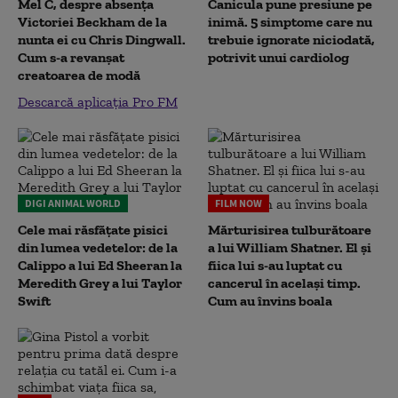
Mel C, despre absența
Canicula pune presiune pe
Victoriei Beckham de la
inimă. 5 simptome care nu
nunta ei cu Chris Dingwall.
trebuie ignorate niciodată,
Cum s-a revanșat
potrivit unui cardiolog
creatoarea de modă
Descarcă aplicația Pro FM
DIGI ANIMAL WORLD
FILM NOW
Cele mai răsfățate pisici
Mărturisirea tulburătoare
din lumea vedetelor: de la
a lui William Shatner. El și
Calippo a lui Ed Sheeran la
fiica lui s-au luptat cu
Meredith Grey a lui Taylor
cancerul în același timp.
Swift
Cum au învins boala