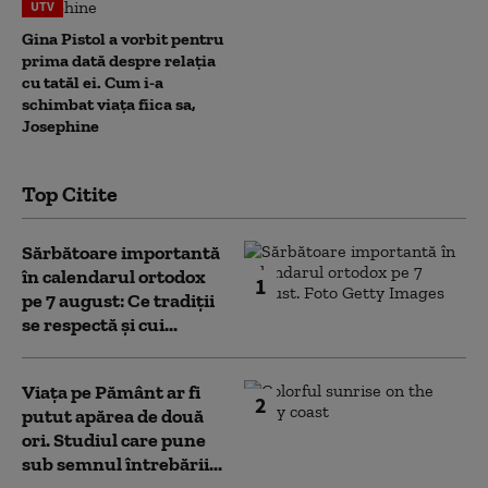
UTV
Gina Pistol a vorbit pentru
prima dată despre relația
cu tatăl ei. Cum i-a
schimbat viața fiica sa,
Josephine
Top Citite
Sărbătoare importantă
în calendarul ortodox
1
pe 7 august: Ce tradiții
se respectă și cui...
Viața pe Pământ ar fi
2
putut apărea de două
ori. Studiul care pune
sub semnul întrebării...