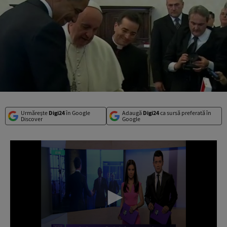
Urmărește
Digi24
în Google
Adaugă
Digi24
ca sursă preferată în
Discover
Google