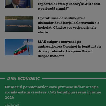
rapoartele Fitch și Moody’s: „Nu a fost
o perioadă simplă”
Operațiunea de scufundare a
ultimelor două barje la Cernavodă s-a
încheiat. Când se vor vedea primele
efecte
MAE bulgar o convoacă pe
ambasadoarea Ucrainei în legătură cu
drona prăbuşită. Ce spune Kievul
despre incident
DIGI ECONOMIC
Numărul pensionarilor care primesc indemnizaţie
socială este în creștere. Câți beneficiari erau în iunie
2026
08.08.2026