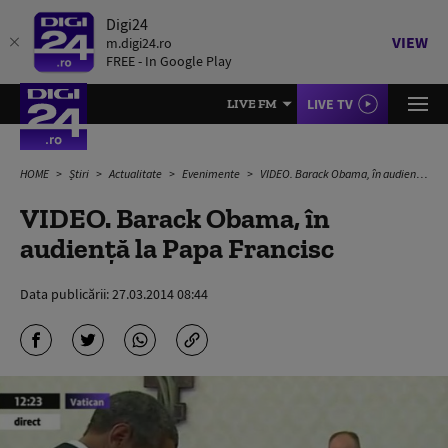
Digi24
VIEW
m.digi24.ro
FREE - In Google Play
LIVE TV
LIVE FM
HOME
Știri
Actualitate
Evenimente
VIDEO. Barack Obama, în audiență la Papa Francisc
VIDEO. Barack Obama, în
audiență la Papa Francisc
Data publicării:
27.03.2014 08:44