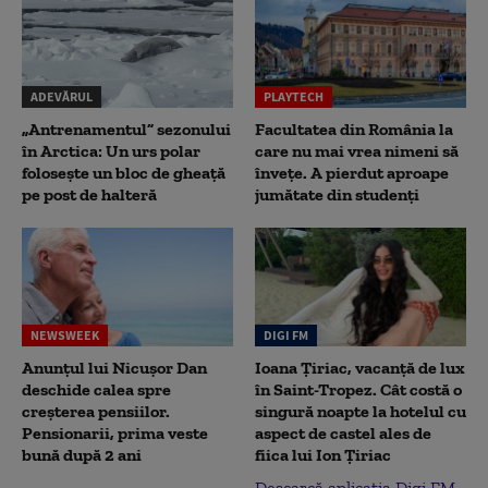
ADEVĂRUL
PLAYTECH
„Antrenamentul” sezonului
Facultatea din România la
în Arctica: Un urs polar
care nu mai vrea nimeni să
folosește un bloc de gheață
înveţe. A pierdut aproape
pe post de halteră
jumătate din studenţi
NEWSWEEK
DIGI FM
Anunțul lui Nicușor Dan
Ioana Țiriac, vacanță de lux
deschide calea spre
în Saint-Tropez. Cât costă o
creșterea pensiilor.
singură noapte la hotelul cu
Pensionarii, prima veste
aspect de castel ales de
bună după 2 ani
fiica lui Ion Țiriac
Descarcă aplicația Digi FM