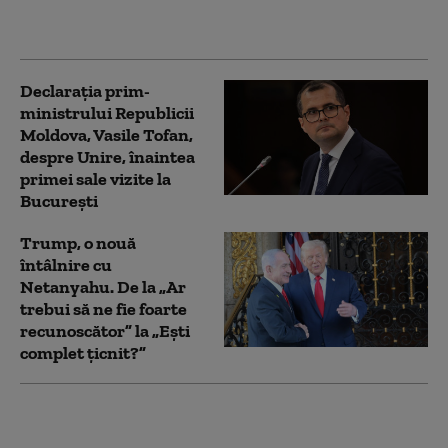
delegaţii de talibani, în
vizită la Chișinău
Declarația prim-
ministrului Republicii
Moldova, Vasile Tofan,
despre Unire, înaintea
primei sale vizite la
București
Trump, o nouă
întâlnire cu
Netanyahu. De la „Ar
trebui să ne fie foarte
recunoscător” la „Ești
complet țicnit?”
Pentru prima dată în
13 ani, șeful FBI