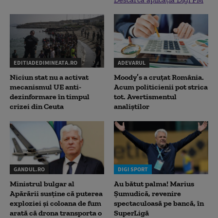
EDITIADEDIMINEATA.RO
ADEVARUL
Niciun stat nu a activat
Moody’s a cruțat România.
mecanismul UE anti-
Acum politicienii pot strica
dezinformare în timpul
tot. Avertismentul
crizei din Ceuta
analiștilor
GANDUL.RO
DIGI SPORT
Ministrul bulgar al
Au bătut palma! Marius
Apărării susține că puterea
Șumudică, revenire
exploziei și coloana de fum
spectaculoasă pe bancă, în
arată că drona transporta o
SuperLigă