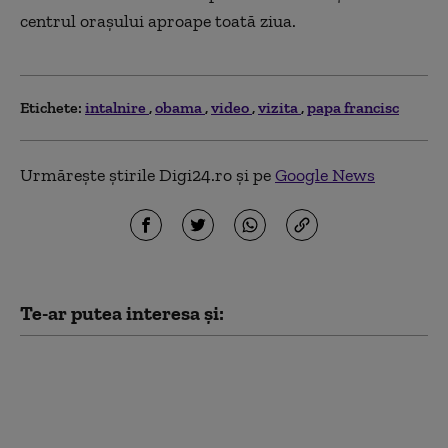
centrul oraşului aproape toată ziua.
Etichete:
intalnire
obama
video
vizita
papa francisc
Urmărește știrile Digi24.ro și pe
Google News
Te-ar putea interesa și:
Anchetă în Republica
Moldova: nu se știe cine
a invitat şi cine a
acordat vize unei