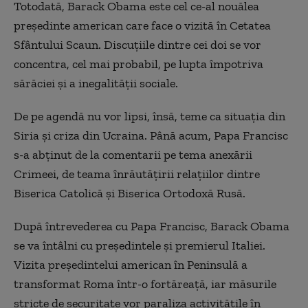
Totodată, Barack Obama este cel ce-al nouălea
preşedinte american care face o vizită în Cetatea
Sfântului Scaun. Discuţiile dintre cei doi se vor
concentra, cel mai probabil, pe lupta împotriva
sărăciei şi a inegalităţii sociale.
De pe agendă nu vor lipsi, însă, teme ca situaţia din
Siria şi criza din Ucraina. Până acum, Papa Francisc
s-a abţinut de la comentarii pe tema anexării
Crimeei, de teama înrăutăţirii relaţiilor dintre
Biserica Catolică şi Biserica Ortodoxă Rusă.
După întrevederea cu Papa Francisc, Barack Obama
se va întâlni cu preşedintele şi premierul Italiei.
Vizita preşedintelui american în Peninsulă a
transformat Roma într-o fortăreaţă, iar măsurile
stricte de securitate vor paraliza activităţile în