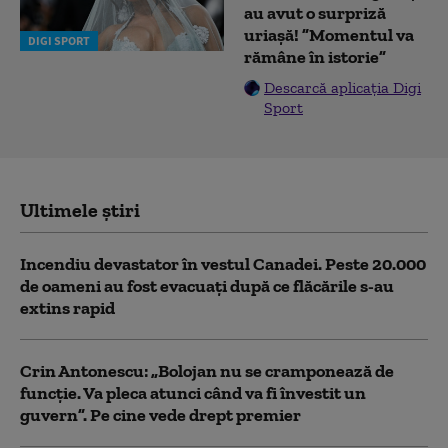
au avut o surpriză
uriașă! ”Momentul va
DIGI SPORT
rămâne în istorie”
Descarcă aplicația Digi
Sport
Ultimele știri
Incendiu devastator în vestul Canadei. Peste 20.000
de oameni au fost evacuați după ce flăcările s-au
extins rapid
Crin Antonescu: „Bolojan nu se cramponează de
funcție. Va pleca atunci când va fi învestit un
guvern”. Pe cine vede drept premier