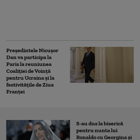
intenționează să
meargă în Rusia. Când
ar putea să-l trimită
Trump pe Patel în țara
lui Putin
Președintele Nicușor
Dan va participa la
Paris la reuniunea
Coaliției de Voință
pentru Ucraina și la
festivitățile de Ziua
Franței
S-au dus la biserică
pentru nunta lui
Ronaldo cu Georgina și