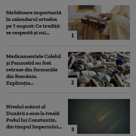
Sărbătoare importantă
în calendarul ortodox
pe 7 august: Ce tradiții
se respectă și cui...
1
Medicamentele Colebil
și Panzcebil au fost
retrase din farmaciile
din România.
2
Explicația...
Nivelul scăzut al
Dunării a scos la iveală
Podul lui Constantin,
din timpul Imperiului...
3