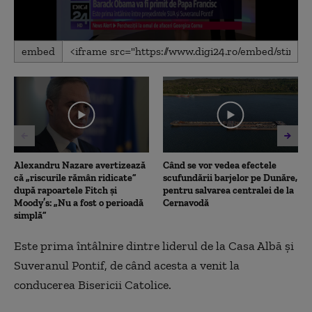
0
embed
seconds
of
21
seconds
Alexandru Nazare avertizează
Când se vor vedea efectele
că „riscurile rămân ridicate”
scufundării barjelor pe Dunăre,
după rapoartele Fitch și
pentru salvarea centralei de la
Moody’s: „Nu a fost o perioadă
Cernavodă
simplă”
Este prima întâlnire dintre liderul de la Casa Albă şi
Suveranul Pontif, de când acesta a venit la
conducerea Bisericii Catolice.