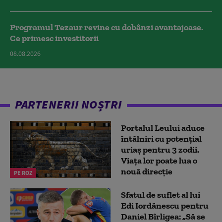
Programul Tezaur revine cu dobânzi avantajoase.
Ce primesc investitorii
08.08.2026
PARTENERII NOȘTRI
Portalul Leului aduce
întâlniri cu potențial
uriaș pentru 3 zodii.
Viața lor poate lua o
nouă direcție
PE ROZ
Sfatul de suflet al lui
Edi Iordănescu pentru
Daniel Bîrligea: „Să se