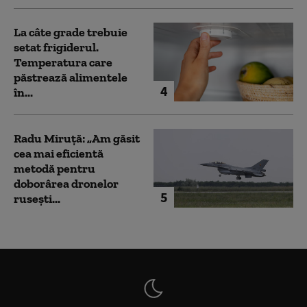
La câte grade trebuie
setat frigiderul.
Temperatura care
păstrează alimentele
4
în...
Radu Miruță: „Am găsit
cea mai eficientă
metodă pentru
doborârea dronelor
5
rusești...