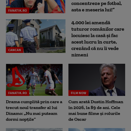
concentreze pe fotbal,
asta e meseria lui!”
FANATIK.RO
4.000 lei amendă
tuturor românilor care
locuiesc la casă și fac
acest lucru în curte,
crezând că nu îi vede
CANCAN
nimeni
FANATIK.RO
FILM NOW
Drama cumplită prin care a
Cum arată Dustin Hoffman
trecut noul transfer al lui
în 2026, la 89 de ani. Cele
Dinamo: „Nu mai puteam
mai bune filme și rolurile
dormi nopțile”
de Oscar