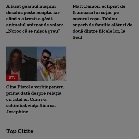
A lăsat geamul mașinii
Matt Damon, eclipsat de
deschis peste noapte, iar
frumoasa lui soție, pe
când s-a trezit a găsit
covorul roșu. Tablou
animalul atârnat de volan:
superb de familie alături de
„Noroc că se mișcă greu”
două dintre fiicele lor, la
Seul
UTV
Gina Pistol a vorbit pentru
prima dată despre relația
cu tatăl ei. Cum i-a
schimbat viața fiica sa,
Josephine
Top Citite