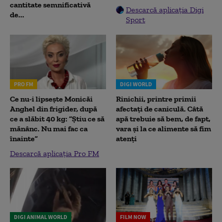
cantitate semnificativă
Descarcă aplicația Digi
de...
Sport
PRO FM
DIGI WORLD
Ce nu-i lipsește Monicăi
Rinichii, printre primii
Anghel din frigider, după
afectați de caniculă. Câtă
ce a slăbit 40 kg: “Știu ce să
apă trebuie să bem, de fapt,
mănânc. Nu mai fac ca
vara și la ce alimente să fim
înainte”
atenți
Descarcă aplicația Pro FM
DIGI ANIMAL WORLD
FILM NOW