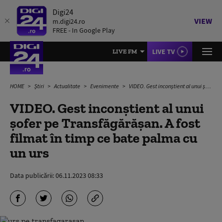
Digi24
VIEW
m.digi24.ro
FREE - In Google Play
LIVE TV
LIVE FM
HOME
Știri
Actualitate
Evenimente
VIDEO. Gest inconștient al unui șofer pe Transfăgărășan. A fost filmat în timp ce bate palma cu un urs
VIDEO. Gest inconștient al unui
șofer pe Transfăgărășan. A fost
filmat în timp ce bate palma cu
un urs
Data publicării:
06.11.2023 08:33