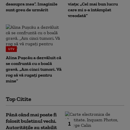
deasupra mea”. Imaginile
viața: „Cel mai bun lucru
sunt greu de urmărit
care mi s-a întâmplat
vreodată”
UTV
Alina Pușcău a dezvăluit că
se confruntă cu o boală
gravă. „Am cinci tumori. Vă
rog să vă rugați pentru
mine”
Top Citite
Până când mai poate fi
folosit buletinul vechi.
1
Autoritățile au stabilit