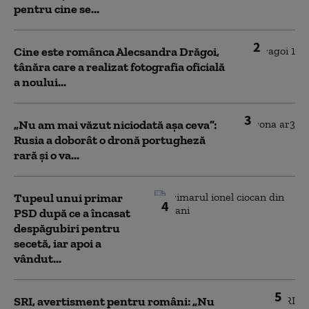
pentru cine se...
2
Cine este românca Alecsandra Drăgoi,
tânăra care a realizat fotografia oficială
a noului...
3
„Nu am mai văzut niciodată așa ceva”:
Rusia a doborât o dronă portugheză
rară și o va...
Tupeul unui primar
4
PSD după ce a încasat
despăgubiri pentru
secetă, iar apoi a
vândut...
5
SRI, avertisment pentru români: „Nu