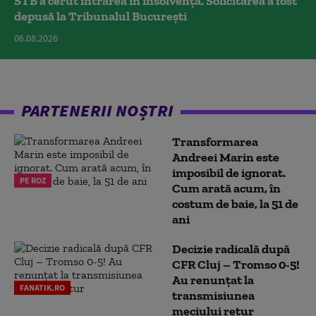
STB a cerut intrarea în insolvență. Solicitarea a fost
depusă la Tribunalul București
06.08.2026
PARTENERII NOȘTRI
Transformarea
Andreei Marin este
imposibil de ignorat.
PE ROZ
Cum arată acum, în
costum de baie, la 51 de
ani
Decizie radicală după
CFR Cluj – Tromso 0-5!
Au renunțat la
FANATIK.RO
transmisiunea
meciului retur