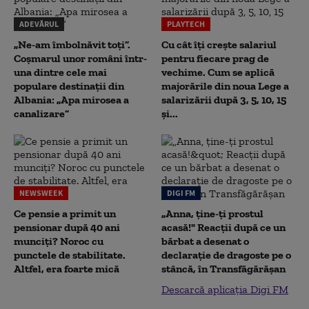
ADEVĂRUL
PLAYTECH
„Ne-am îmbolnăvit toți”.
Cu cât îți crește salariul
Coșmarul unor români într-
pentru fiecare prag de
una dintre cele mai
vechime. Cum se aplică
populare destinații din
majorările din noua Lege a
Albania: „Apa mirosea a
salarizării după 3, 5, 10, 15
canalizare”
și...
NEWSWEEK
DIGI FM
Ce pensie a primit un
„Anna, ţine-ţi prostul
pensionar după 40 ani
acasă!" Reacţii după ce un
munciți? Noroc cu
bărbat a desenat o
punctele de stabilitate.
declaraţie de dragoste pe o
Altfel, era foarte mică
stâncă, în Transfăgărăşan
Descarcă aplicația Digi FM