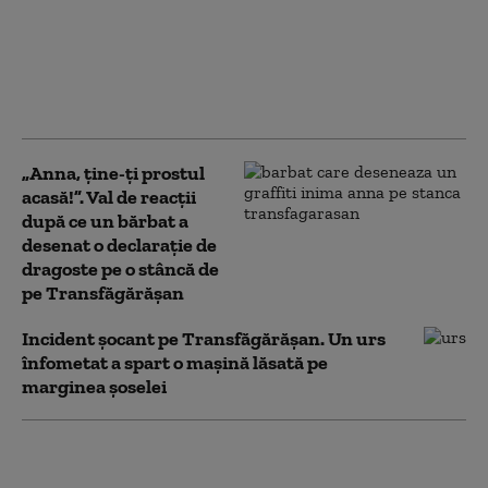
Ce riscă bărbatul care a
vandalizat o stâncă de
pe Transfăgărășan în
semn de iubire față de
„Anna”
„Anna, ţine-ţi prostul
acasă!”. Val de reacții
după ce un bărbat a
desenat o declarație de
dragoste pe o stâncă de
pe Transfăgărășan
Incident șocant pe Transfăgărășan. Un urs
înfometat a spart o mașină lăsată pe
marginea șoselei
Turist la un pas să fie
mușcat de urs pe