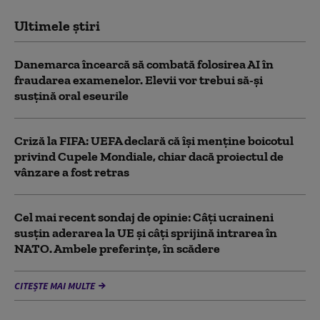
Ultimele știri
Danemarca încearcă să combată folosirea AI în
fraudarea examenelor. Elevii vor trebui să-şi
susţină oral eseurile
Criză la FIFA: UEFA declară că îşi menţine boicotul
privind Cupele Mondiale, chiar dacă proiectul de
vânzare a fost retras
Cel mai recent sondaj de opinie: Câți ucraineni
susțin aderarea la UE și câți sprijină intrarea în
NATO. Ambele preferințe, în scădere
CITEȘTE MAI MULTE