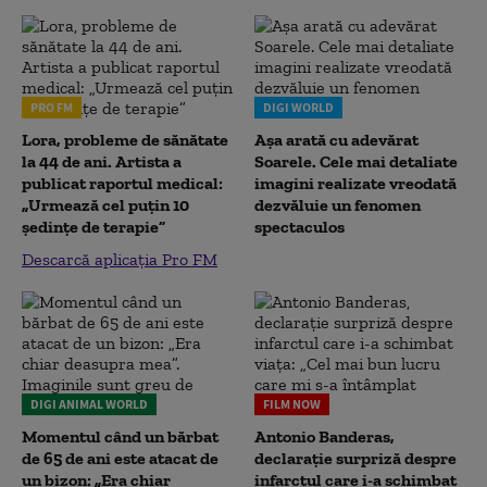
PRO FM
DIGI WORLD
Lora, probleme de sănătate
Așa arată cu adevărat
la 44 de ani. Artista a
Soarele. Cele mai detaliate
publicat raportul medical:
imagini realizate vreodată
„Urmează cel puțin 10
dezvăluie un fenomen
ședințe de terapie”
spectaculos
Descarcă aplicația Pro FM
DIGI ANIMAL WORLD
FILM NOW
Momentul când un bărbat
Antonio Banderas,
de 65 de ani este atacat de
declarație surpriză despre
un bizon: „Era chiar
infarctul care i-a schimbat