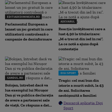
EDITIADEDIMINEATA.RO
ADEVARUL
Parlamentul European a
Reacția învățătoarei care a
lansat un joc gratuit în care
luat 4,90 la titularizare:
utilizatorii controlează o
„M-a trecut din iad în rai”.
campanie de dezinformare
La ce notă a ajuns după
contestație
DIGI SPORT
GANDUL.RO
Tragic: cel mai bun din
Bolojan, întrebat dacă va
istorie a murit subit, la 43
lua exemplul lui Nicușor
de ani. Solicitarea
Dan și va publica declarația
neobișnuită a familiei
de avere a partenerei sale
Descarcă aplicația Digi
de viață. Ce răspuns a dat...
Sport