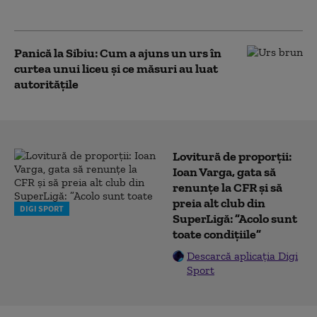
Transfăgărășan
Panică la Sibiu: Cum a ajuns un urs în
curtea unui liceu și ce măsuri au luat
autoritățile
Lovitură de proporții:
Ioan Varga, gata să
renunțe la CFR și să
preia alt club din
DIGI SPORT
SuperLigă: ”Acolo sunt
toate condițiile”
Descarcă aplicația Digi
Sport