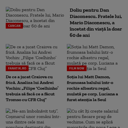
Doliu pentru Dan
Diaconescu. Fratele lui,
Mario Diaconescu, a
CANCAN
încetat din viață la doar
60 de ani
FANATIK.RO
FILM NOW
De ce a jucat Craiova cu
Soția lui Matt Damon,
frică. Analiza lui Andrei
frumoasa balului într-o
Vochin: „Filipe ‘Coelhinho’
rochie albastru regal,
trebuia să facă ce a făcut
mulată pe corp. Luciana a
Tromso cu CFR Cluj”
furat atenția la Seul