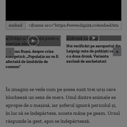
0
embed
seconds
of
0
seconds
Noi verificări pe aeroportul din
Leipzig: sute de polițiști caută
Cristian Bușoi, despre criza
o a doua dronă. Varianta
energetică: „Populația nu va fi
exclusă de anchetatori
afectată de limitările de
consum”
În imagini se vede cum pe șosea sunt trei urși care
blochează un sens de mers. Unul dintre animale se
apropie de o mașină, iar șoferul ignoră pericolul și,
în loc să se îndepărteze, scoate mâna pe geam. Ursul
răspunde la gest, apoi se îndepărtează.