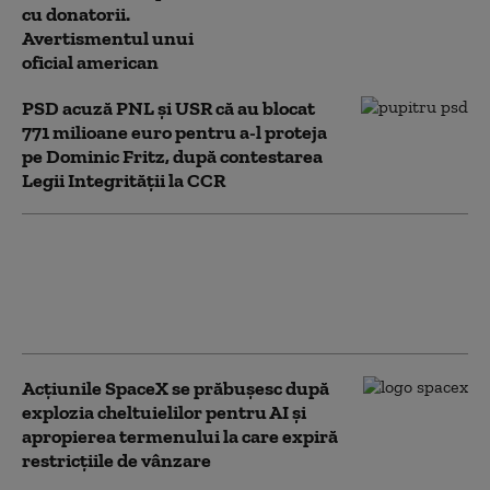
cu donatorii.
Avertismentul unui
oficial american
PSD acuză PNL şi USR că au blocat
771 milioane euro pentru a-l proteja
pe Dominic Fritz, după contestarea
Legii Integrității la CCR
USR și PNL au contestat
Legea Integrității la CCR.
Milioane de euro din PNRR, în
pericol
Acţiunile SpaceX se prăbuşesc după
explozia cheltuielilor pentru AI şi
apropierea termenului la care expiră
restricţiile de vânzare