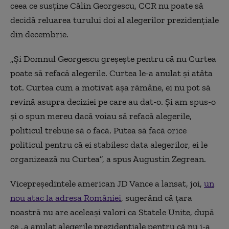
ceea ce susține Călin Georgescu, CCR nu poate să
decidă reluarea turului doi al alegerilor prezidențiale
din decembrie.
„Și Domnul Georgescu greșește pentru că nu Curtea
poate să refacă alegerile. Curtea le-a anulat și atâta
tot. Curtea cum a motivat așa rămâne, ei nu pot să
revină asupra deciziei pe care au dat-o. Și am spus-o
și o spun mereu dacă voiau să refacă alegerile,
politicul trebuie să o facă. Putea să facă orice
politicul pentru că ei stabilesc data alegerilor, ei le
organizează nu Curtea”, a spus Augustin Zegrean.
Vicepreședintele american JD Vance a lansat, joi,
un
nou atac la adresa României
, sugerând că țara
noastră nu are aceleași valori ca Statele Unite, după
ce „a anulat alegerile prezidențiale pentru că nu i-a