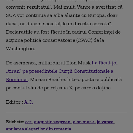
convenit rezultatul”. Mai mult, Vance a avertizat că
SUA vor continua să aibă alianțe cu Europa, doar
dacă „ne ducem societățile în direcția corectă”.
Declarațiile au fost făcute în cadrul Conferinței de
acțiune politică conservatoare (CPAC) de la
Washington.
De asemenea, miliardarul Elon Musk
l-a făcut joi
„tiran” pe președintele Curții Constituționale a
României
, Marian Enache, într-o postare publicată
pe contul său de pe rețeaua X, pe care o deține.
Editor :
A.C.
Etichete:
ccr
augustin zegrean
elon musk
jd vance
anularea alegerilor din romania