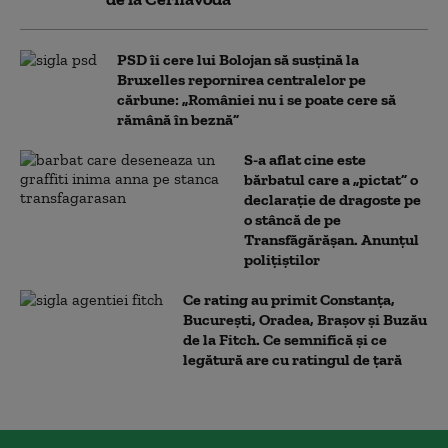
PSD îi cere lui Bolojan să susțină la
Bruxelles repornirea centralelor pe
cărbune: „României nu i se poate cere să
rămână în beznă”
S-a aflat cine este
bărbatul care a „pictat” o
declarație de dragoste pe
o stâncă de pe
Transfăgărășan. Anunțul
polițiștilor
Ce rating au primit Constanța,
București, Oradea, Brașov și Buzău
de la Fitch. Ce semnifică și ce
legătură are cu ratingul de țară