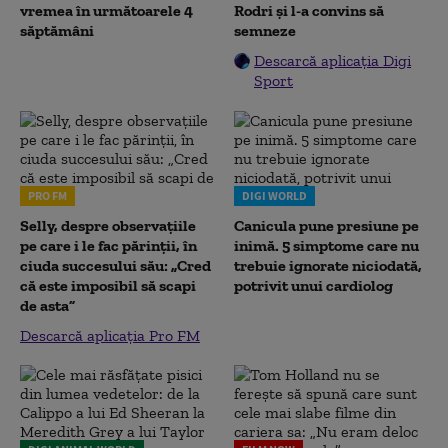
vremea în următoarele 4
Rodri și l-a convins să
săptămâni
semneze
Descarcă aplicația Digi
Sport
PRO FM
DIGI WORLD
Selly, despre observațiile
Canicula pune presiune pe
pe care i le fac părinții, în
inimă. 5 simptome care nu
ciuda succesului său: „Cred
trebuie ignorate niciodată,
că este imposibil să scapi
potrivit unui cardiolog
de asta”
Descarcă aplicația Pro FM