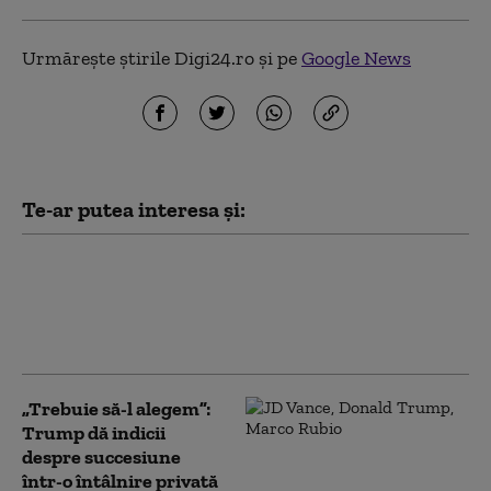
Urmărește știrile Digi24.ro și pe
Google News
Te-ar putea interesa și:
Bolojan, despre contestarea
legii ANI la CCR: E necesară o
verificare. Modificările au
fost făcute cu țintă politică
„Trebuie să-l alegem”:
Trump dă indicii
despre succesiune
într-o întâlnire privată