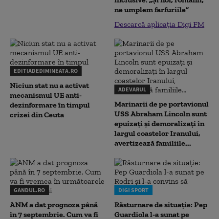
ne umplem farfuriile”
Descarcă aplicația Digi FM
EDITIADEDIMINEATA.RO
Niciun stat nu a activat
ADEVARUL
mecanismul UE anti-
Marinarii de pe portavionul
dezinformare în timpul
USS Abraham Lincoln sunt
crizei din Ceuta
epuizați și demoralizați în
largul coastelor Iranului,
avertizează familiile...
GANDUL.RO
DIGI SPORT
ANM a dat prognoza până
Răsturnare de situație: Pep
în 7 septembrie. Cum va fi
Guardiola l-a sunat pe