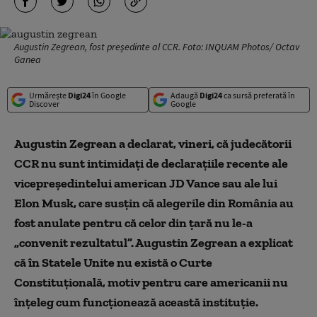
Augustin Zegrean, fost președinte al CCR. Foto: INQUAM Photos/ Octav
Ganea
Urmărește
Digi24
în Google
Adaugă
Digi24
ca sursă preferată în
Discover
Google
Augustin Zegrean a declarat, vineri, că judecătorii
CCR nu sunt intimidați de declarațiile recente ale
vicepreședintelui american JD Vance sau ale lui
Elon Musk, care susțin că alegerile din România au
fost anulate pentru că celor din țară nu le-a
„convenit rezultatul”. Augustin Zegrean a explicat
că în Statele Unite nu există o Curte
Constituțională, motiv pentru care americanii nu
înțeleg cum funcționează această instituție.