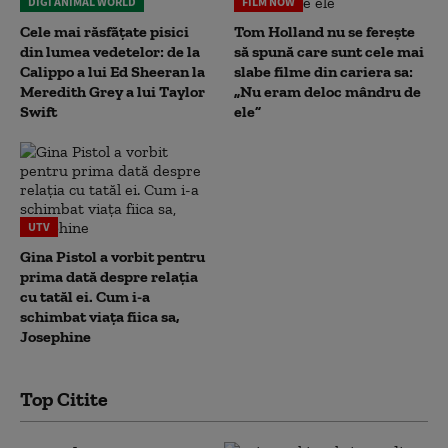
DIGI ANIMAL WORLD
FILM NOW
Cele mai răsfățate pisici
Tom Holland nu se ferește
din lumea vedetelor: de la
să spună care sunt cele mai
Calippo a lui Ed Sheeran la
slabe filme din cariera sa:
Meredith Grey a lui Taylor
„Nu eram deloc mândru de
Swift
ele”
UTV
Gina Pistol a vorbit pentru
prima dată despre relația
cu tatăl ei. Cum i-a
schimbat viața fiica sa,
Josephine
Top Citite