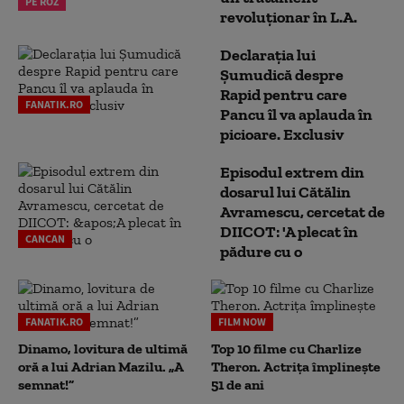
PE ROZ
revoluționar în L.A.
Declarația lui
Șumudică despre
Rapid pentru care
FANATIK.RO
Pancu îl va aplauda în
picioare. Exclusiv
Episodul extrem din
dosarul lui Cătălin
Avramescu, cercetat de
DIICOT: 'A plecat în
CANCAN
pădure cu o
FANATIK.RO
FILM NOW
Dinamo, lovitura de ultimă
Top 10 filme cu Charlize
oră a lui Adrian Mazilu. „A
Theron. Actrița împlinește
semnat!”
51 de ani