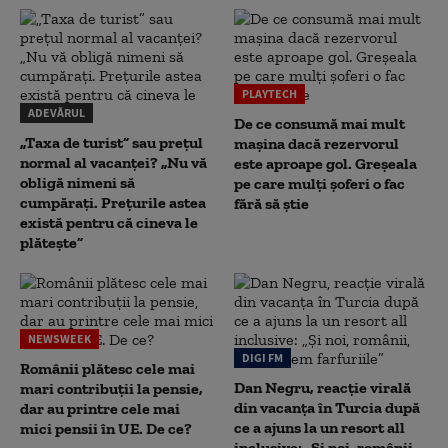
PLAYTECH
ADEVĂRUL
De ce consumă mai mult
„Taxa de turist” sau prețul
mașina dacă rezervorul
normal al vacanței? „Nu vă
este aproape gol. Greșeala
obligă nimeni să
pe care mulți șoferi o fac
cumpărați. Prețurile astea
fără să știe
există pentru că cineva le
plătește”
NEWSWEEK
DIGI FM
Românii plătesc cele mai
Dan Negru, reacție virală
mari contribuții la pensie,
din vacanța în Turcia după
dar au printre cele mai
ce a ajuns la un resort all
mici pensii în UE. De ce?
inclusive: „Și noi, românii,