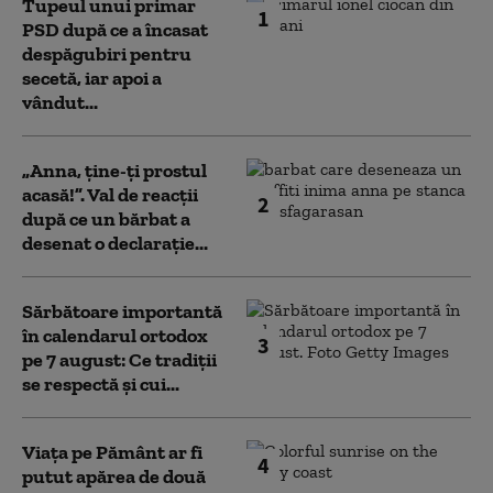
Tupeul unui primar
1
PSD după ce a încasat
despăgubiri pentru
secetă, iar apoi a
vândut...
„Anna, ţine-ţi prostul
acasă!”. Val de reacții
2
după ce un bărbat a
desenat o declarație...
Sărbătoare importantă
în calendarul ortodox
3
pe 7 august: Ce tradiții
se respectă și cui...
Viața pe Pământ ar fi
4
putut apărea de două