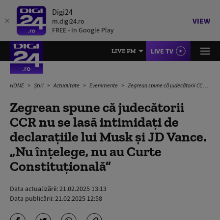
Digi24
VIEW
m.digi24.ro
FREE - In Google Play
LIVE TV
LIVE FM
HOME
Știri
Actualitate
Evenimente
Zegrean spune că judecătorii CCR nu se lasă intimidați de declarațiile lui Musk și JD Vance. „Nu înțelege, nu au Curte Constituțională”
Zegrean spune că judecătorii
CCR nu se lasă intimidați de
declarațiile lui Musk și JD Vance.
„Nu înțelege, nu au Curte
Constituțională”
Data actualizării:
21.02.2025 13:13
Data publicării:
21.02.2025 12:58