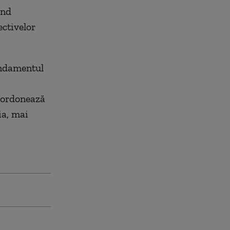
ind
ectivelor
andamentul
oordonează
ia, mai