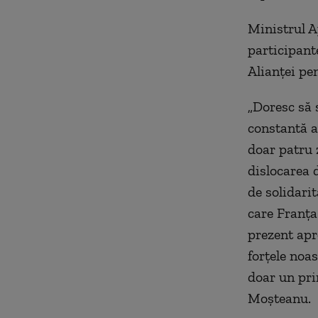
Ministrul A
participante
Alianţei pen
„Doresc să 
constantă a
doar patru 
dislocarea 
de solidari
care Franţa
prezent apr
forţele noa
doar un prin
Moşteanu.