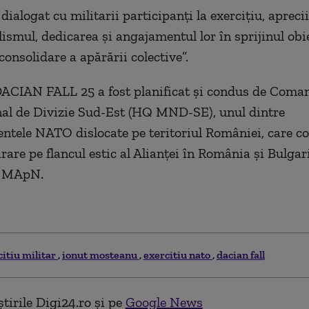
dialogat cu militarii participanţi la exerciţiu, apreci
lismul, dedicarea şi angajamentul lor în sprijinul obi
onsolidare a apărării colective”.
DACIAN FALL 25 a fost planificat şi condus de Com
al de Divizie Sud-Est (HQ MND-SE), unul dintre
tele NATO dislocate pe teritoriul României, care c
rare pe flancul estic al Alianţei în România şi Bulgar
ă MApN.
citiu militar
ionut mosteanu
exercitiu nato
dacian fall
tirile Digi24.ro și pe
Google News