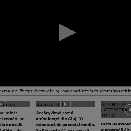
me
cu miză:
Arafat, după cazul
ni români au
ambulanței din Cluj: "O
Pistă de avioa
ele de asalt
minciună de pe social media.
autostradă din
 alături de
Se folosește AI, se creează