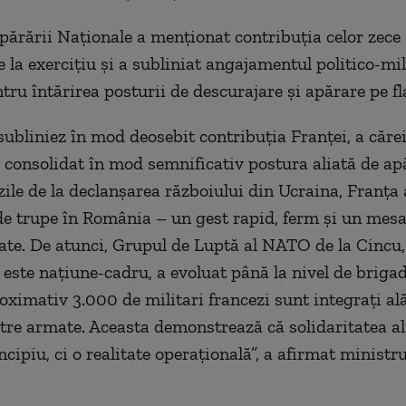
părării Naţionale a menţionat contribuţia celor zece 
 la exerciţiu şi a subliniat angajamentul politico-mil
tru întărirea posturii de descurajare şi apărare pe fl
subliniez în mod deosebit contribuţia Franţei, a căre
 consolidat în mod semnificativ postura aliată de ap
zile de la declanşarea războiului din Ucraina, Franţa 
de trupe în România – un gest rapid, ferm şi un mesa
tate. De atunci, Grupul de Luptă al NATO de la Cincu
 este naţiune-cadru, a evoluat până la nivel de brigad
oximativ 3.000 de militari francezi sunt integraţi al
stre armate. Aceasta demonstrează că solidaritatea al
cipiu, ci o realitate operaţională”, a afirmat ministru