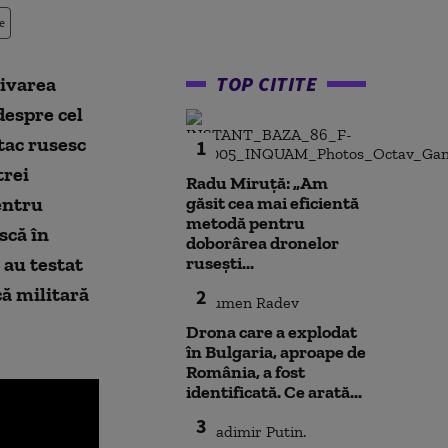
e
TOP CITITE
tivarea
 despre cel
atac rusesc
1
trei
Radu Miruță: „Am
ntru
găsit cea mai eficientă
metodă pentru
scă în
doborârea dronelor
 au testat
rusești...
că militară
2
Drona care a explodat
în Bulgaria, aproape de
România, a fost
identificată. Ce arată...
3