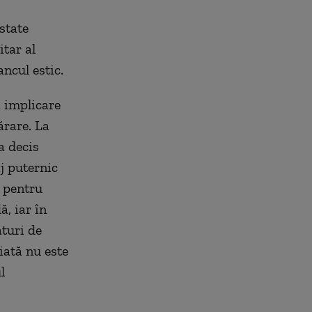
state
itar al
ancul estic.
i implicare
ărare. La
a decis
j puternic
, pentru
ă, iar în
ături de
iată nu este
l