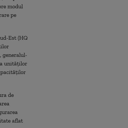
spre modul
rare pe
Sud-Est (HQ
ilor
, generalul-
a unităţilor
pacităţilor
ura de
area
igurarea
tate aflat