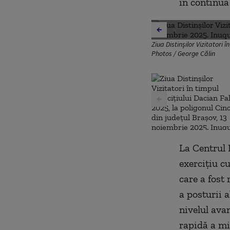
în continuă
Ziua Distinșilor Vizitatori
Photos / George Călin
La Centrul 
exerciţiu c
care a fost 
a posturii a
nivelul avan
rapidă a mil