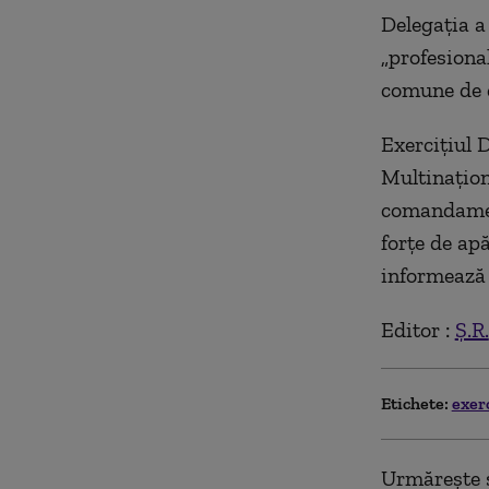
Delegaţia a 
„profesiona
comune de c
Exerciţiul 
Multinaţion
comandamen
forţe de apă
informeaz
Editor :
Ș.R.
Etichete:
exer
Urmărește ș