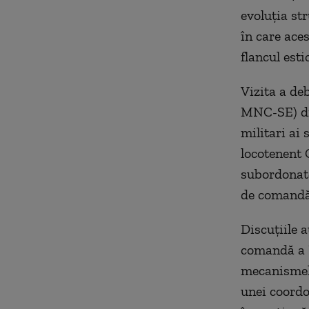
evoluţia st
în care ace
flancul estic
Vizita a d
MNC-SE) din
militari ai 
locotenent 
subordonate
de comandă 
Discuţiile 
comandă a N
mecanismelo
unei coordo