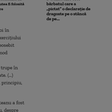
bărbatul care a
utea fi folosită
„pictat” o declarație de
re
dragoste pe o stâncă
de pe...
oi în
xerciţiului
eosebit
 mod
 trupe în
. (...)
 principiu,
eanu a fost
u, despre