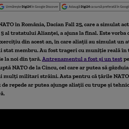
Urmărește
Digi24
în Google Discover
Adaugă
Digi24
ca sursă preferată în Googl
 NATO în România,
Dacian Fall 25,
care a simulat ac
5
al tratatului Alianței, a ajuns la final. Este vorba
ercițiu din acest an, în care aliații au simulat un 
i stat membru. Au fost trageri cu muniție real
ă
în
e la noi din țară.
Antrenamentul
a fost și un test
pe
uptă NATO de la Cincu, cel care ar putea să găzduia
ai mulți militari străini. Asta pentru că țările NATO
t de repede ar putea ajunge aliații cu trupe și tehni
ră.