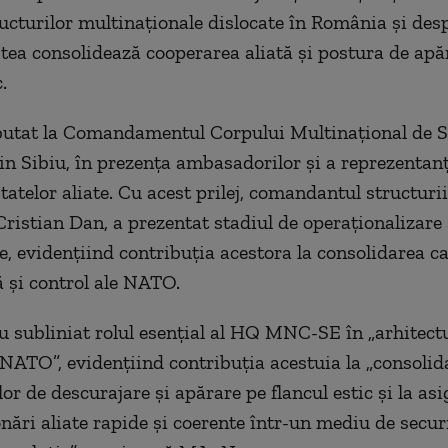
ructurilor multinaţionale dislocate în România şi de
stea consolidează cooperarea aliată şi postura de apă
.
ebutat la Comandamentul Corpului Multinaţional de 
 Sibiu, în prezenţa ambasadorilor şi a reprezentanţ
statelor aliate. Cu acest prilej, comandantul structurii
Cristian Dan, a prezentat stadiul de operaţionalizare 
, evidenţiind contribuţia acestora la consolidarea ca
şi control ale NATO.
au subliniat rolul esenţial al HQ MNC-SE în „arhitect
ATO”, evidenţiind contribuţia acestuia la „consolid
r de descurajare şi apărare pe flancul estic şi la as
nări aliate rapide şi coerente într-un mediu de securi