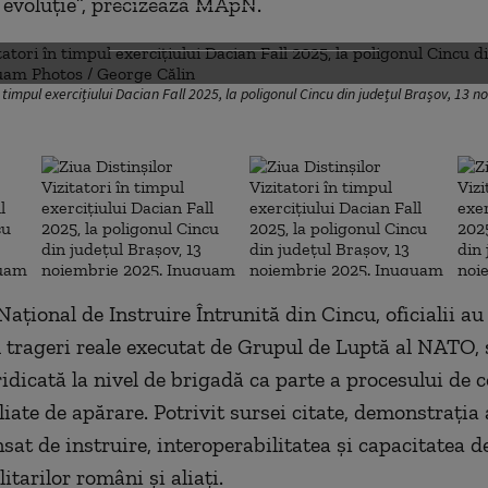
 evoluţie”, precizează MApN.
DESCHIDE GALERIA FOTO
 în timpul exercițiului Dacian Fall 2025, la poligonul Cincu din județul Brașov, 1
Naţional de Instruire Întrunită din Cincu, oficialii a
u trageri reale executat de Grupul de Luptă al NATO, 
ridicată la nivel de brigadă ca parte a procesului de 
liate de apărare. Potrivit sursei citate, demonstraţia 
sat de instruire, interoperabilitatea şi capacitatea d
itarilor români şi aliaţi.