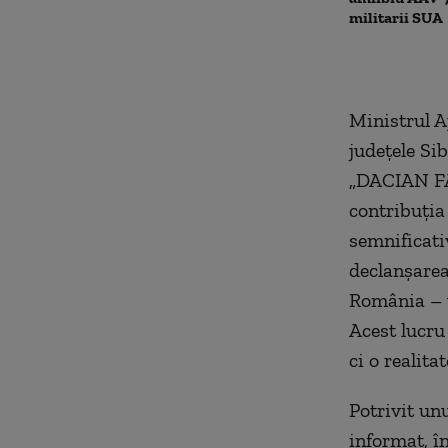
militarii SUA
Ministrul A
judeţele Sib
„DACIAN FAL
contribuţia
semnificativ
declanşarea
România – un
Acest lucru
ci o realit
Potrivit un
informat, în