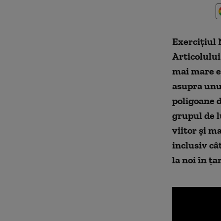
Exercițiul
A
rticolului
mai mare ex
asupra unu
poligoane d
grupul de l
viitor și m
inclusiv câ
la noi în ța