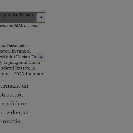
3 noiembrie 2025. Inuquam
u urmărit un
structură
consolidare
a evidenţiat
e reacţie