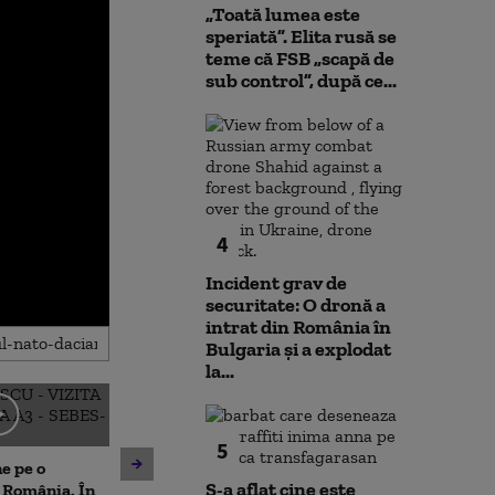
„Toată lumea este
speriată”. Elita rusă se
teme că FSB „scapă de
sub control”, după ce...
4
Incident grav de
securitate: O dronă a
intrat din România în
Bulgaria şi a explodat
la...
Bebeluș de 11 luni, surprins
Cum va fi vrem
5
la volan
următoarele zi
ne pe o
S-a aflat cine este
 România. În