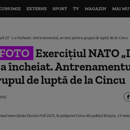
CONOMIE
EXTERNE
SPORT
TV
MAGAZIN
MAI MU
all 25” s-a încheiat. Antrenamentul, un test pentru grupul de luptă de la Cincu
&FOTO
Exercițiul NATO „
s-a încheiat. Antrenamentu
upul de luptă de la Cincu
9:02
 timpul exercițiului Dacian Fall 2025, la poligonul Cincu din județul Brașov, 13 