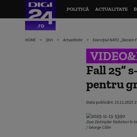
POLITICĂ
ACTUALITATE
E
HOME
Știri
Actualitate
Exercițiul NATO „Dacian F
VIDEO
Fall 25” 
pentru gr
Data publicării:
13.11.2025 1
Ziua Distinșilor Vizitatori în
/ George Călin