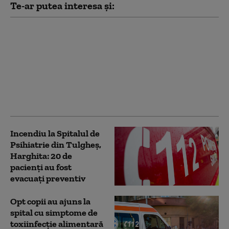
Te-ar putea interesa și:
„E o soluție, dar nu
eficientă”. Ce spun
românii din zonele de
munte despre legea
care dublează cota de
recoltare în cazul
urșilor
Incendiu la Spitalul de
Psihiatrie din Tulgheş,
Harghita: 20 de
pacienţi au fost
evacuaţi preventiv
Opt copii au ajuns la
spital cu simptome de
toxiinfecție alimentară