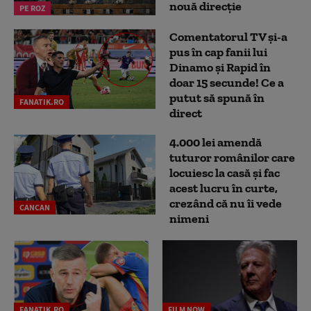
nouă direcție
PE ROZ
Comentatorul TV și-a
pus în cap fanii lui
Dinamo și Rapid în
doar 15 secunde! Ce a
putut să spună în
FANATIK.RO
direct
4.000 lei amendă
tuturor românilor care
locuiesc la casă și fac
acest lucru în curte,
crezând că nu îi vede
CANCAN
nimeni
FANATIK.RO
FILM NOW