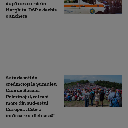
după o excursie în
Harghita. DSP a dechis
o anchetă
Urși în mai multe
județe: mai multe
mesaje RO-Alert în
Harghita și intervenții
ale autorităților în Alba
Sute de mii de
credincioși la Șumuleu
Ciuc de Rusalii.
Pelerinajul, cel mai
mare din sud-estul
Europei: „Este o
încărcare sufletească”