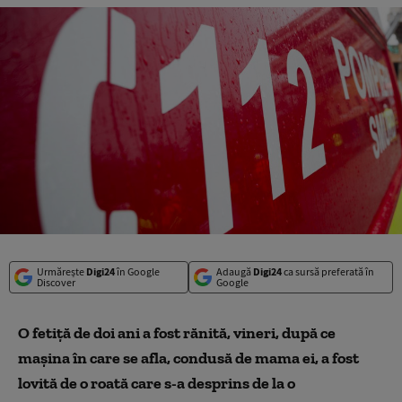
Urmărește
Digi24
în Google
Adaugă
Digi24
ca sursă preferată în
Discover
Google
O fetiţă de doi ani a fost rănită, vineri, după ce
maşina în care se afla, condusă de mama ei, a fost
lovită de o roată care s-a desprins de la o