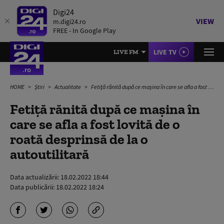
Digi24
VIEW
m.digi24.ro
FREE - In Google Play
LIVE TV
LIVE FM
HOME
Știri
Actualitate
Fetiţă rănită după ce maşina în care se afla a fost lovită de o roată desprinsă de la o autoutilitară
Fetiţă rănită după ce maşina în
care se afla a fost lovită de o
roată desprinsă de la o
autoutilitară
Data actualizării:
18.02.2022 18:44
Data publicării:
18.02.2022 18:24