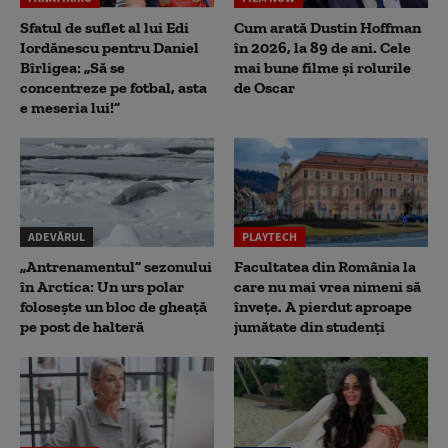
Sfatul de suflet al lui Edi
Cum arată Dustin Hoffman
Iordănescu pentru Daniel
în 2026, la 89 de ani. Cele
Bîrligea: „Să se
mai bune filme și rolurile
concentreze pe fotbal, asta
de Oscar
e meseria lui!”
ADEVĂRUL
PLAYTECH
„Antrenamentul” sezonului
Facultatea din România la
în Arctica: Un urs polar
care nu mai vrea nimeni să
folosește un bloc de gheață
înveţe. A pierdut aproape
pe post de halteră
jumătate din studenţi