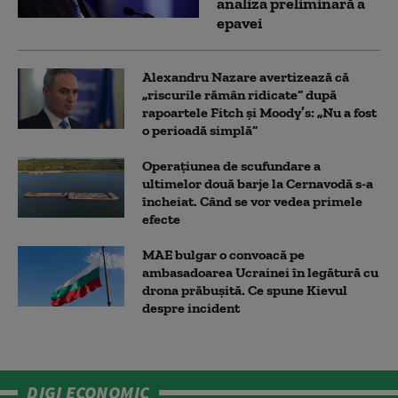
analiza preliminară a
epavei
Alexandru Nazare avertizează că
„riscurile rămân ridicate” după
rapoartele Fitch și Moody’s: „Nu a fost
o perioadă simplă”
Operațiunea de scufundare a
ultimelor două barje la Cernavodă s-a
încheiat. Când se vor vedea primele
efecte
MAE bulgar o convoacă pe
ambasadoarea Ucrainei în legătură cu
drona prăbuşită. Ce spune Kievul
despre incident
DIGI ECONOMIC