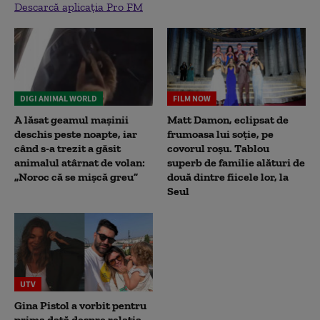
Descarcă aplicația Pro FM
DIGI ANIMAL WORLD
FILM NOW
A lăsat geamul mașinii
Matt Damon, eclipsat de
deschis peste noapte, iar
frumoasa lui soție, pe
când s-a trezit a găsit
covorul roșu. Tablou
animalul atârnat de volan:
superb de familie alături de
„Noroc că se mișcă greu”
două dintre fiicele lor, la
Seul
UTV
Gina Pistol a vorbit pentru
prima dată despre relația