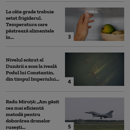
La câte grade trebuie
setat frigiderul.
Temperatura care
păstrează alimentele
3
în...
Nivelul scăzut al
Dunării a scos la iveală
Podul lui Constantin,
din timpul Imperiului...
4
Radu Miruță: „Am găsit
cea mai eficientă
metodă pentru
doborârea dronelor
5
rusești...