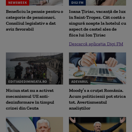
NEWSWEEK
DIGI FM
Beneficiu la pensie pentru o
Ioana Țiriac, vacanță de lux
categorie de pensionari.
în Saint-Tropez. Cât costă o
Consiliul legislativ a dat
singură noapte la hotelul cu
aviz favorabil
aspect de castel ales de
fiica lui Ion Țiriac
Descarcă aplicația Digi FM
EDITIADEDIMINEATA.RO
ADEVARUL
Niciun stat nu a activat
Moody’s a cruțat România.
mecanismul UE anti-
Acum politicienii pot strica
dezinformare în timpul
tot. Avertismentul
crizei din Ceuta
analiștilor