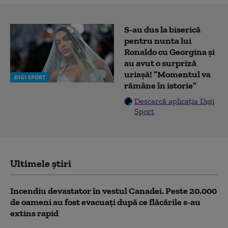
S-au dus la biserică
pentru nunta lui
Ronaldo cu Georgina și
au avut o surpriză
uriașă! ”Momentul va
DIGI SPORT
rămâne în istorie”
Descarcă aplicația Digi
Sport
Ultimele știri
Incendiu devastator în vestul Canadei. Peste 20.000
de oameni au fost evacuați după ce flăcările s-au
extins rapid