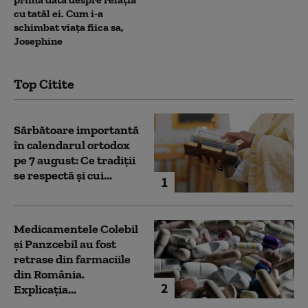
cu tatăl ei. Cum i-a
schimbat viața fiica sa,
Josephine
Top Citite
Sărbătoare importantă
în calendarul ortodox
pe 7 august: Ce tradiții
se respectă și cui...
1
Medicamentele Colebil
și Panzcebil au fost
retrase din farmaciile
din România.
2
Explicația...