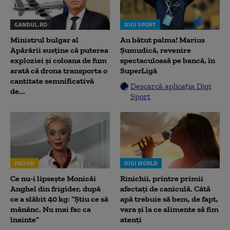
GANDUL.RO
DIGI SPORT
Ministrul bulgar al
Au bătut palma! Marius
Apărării susține că puterea
Șumudică, revenire
exploziei și coloana de fum
spectaculoasă pe bancă, în
arată că drona transporta o
SuperLigă
cantitate semnificativă
Descarcă aplicația Digi
de...
Sport
PRO FM
DIGI WORLD
Ce nu-i lipsește Monicăi
Rinichii, printre primii
Anghel din frigider, după
afectați de caniculă. Câtă
ce a slăbit 40 kg: “Știu ce să
apă trebuie să bem, de fapt,
mănânc. Nu mai fac ca
vara și la ce alimente să fim
înainte”
atenți